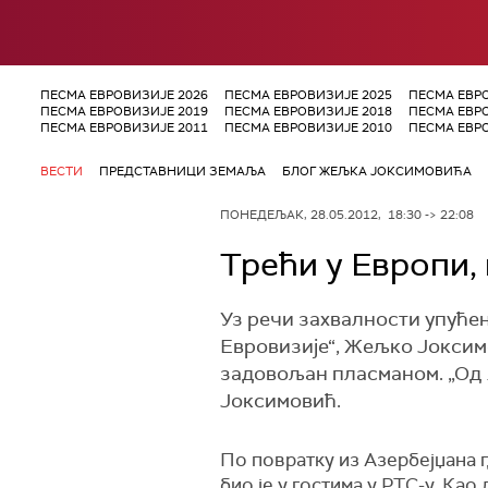
ПЕСМА ЕВРОВИЗИЈЕ 2026
ПЕСМА ЕВРОВИЗИЈЕ 2025
ПЕСМА ЕВР
ПЕСМА ЕВРОВИЗИЈЕ 2019
ПЕСМА ЕВРОВИЗИЈЕ 2018
ПЕСМА ЕВР
ПЕСМА ЕВРОВИЗИЈЕ 2011
ПЕСМА ЕВРОВИЗИЈЕ 2010
ПЕСМА ЕВР
ВЕСТИ
ПРЕДСТАВНИЦИ ЗЕМАЉА
БЛОГ ЖЕЉКА ЈОКСИМОВИЋА
ПОНЕДЕЉАК, 28.05.2012, 18:30 -> 22:08
Трећи у Европи, 
Уз речи захвалности упуће
Евровизије“, Жељко Јоксимо
задовољан пласманом. „Од 1
Јоксимовић.
По повратку из Азербејџана г
био је у гостима у РТС-у. Ка