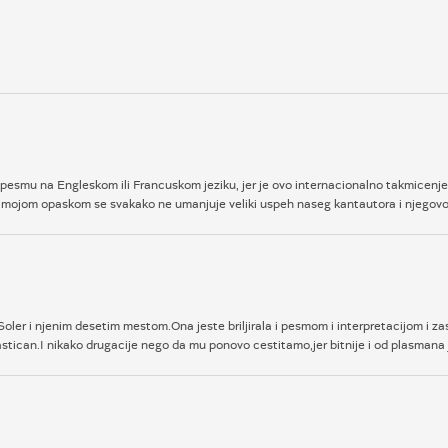
 pesmu na Engleskom ili Francuskom jeziku, jer je ovo internacionalno takmicenje.
om mojom opaskom se svakako ne umanjuje veliki uspeh naseg kantautora i njegovog
ler i njenim desetim mestom.Ona jeste briljirala i pesmom i interpretacijom i zasl
astican.I nikako drugacije nego da mu ponovo cestitamo,jer bitnije i od plasmana 