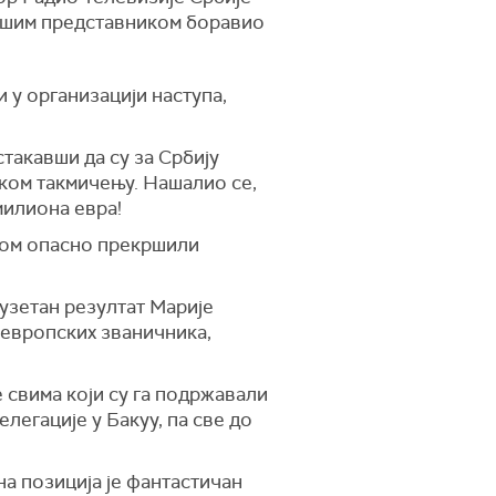
 нашим представником боравио
 у организацији наступа,
стакавши да су за Србију
чком такмичењу. Нашалио се,
милиона евра!
стом опасно прекршили
зузетан резултат Марије
 европских званичника,
 свима који су га подржавали
легације у Бакуу, па све до
на позиција је фантастичан