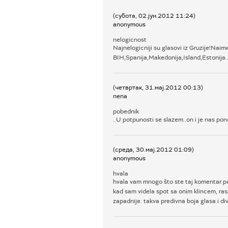
(субота, 02.јун.2012 11:24)
anonymous
nelogicnost
Najnelogicniji su glasovi iz Gruzije!Naim
BIH,Spanija,Makedonija,Island,Estonija..
(четвртак, 31.мај.2012 00:13)
nena
pobednik
..U potpunosti se slazem..on i je nas pono
(среда, 30.мај.2012 01:09)
anonymous
hvala
hvala vam mnogo što ste taj komentar pod
kad sam videla spot sa onim klincem, ras
zapadnije. takva predivna boja glasa i d