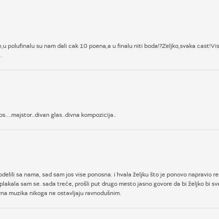
e,u polufinalu su nam dali cak 10 poena,a u finalu niti boda!?Zeljko,svaka cast!Vi
.
s....majstor..divan glas..divna kompozicija..
elili sa nama, sad sam jos vise ponosna. i hvala željku što je ponovo napravio 
plakala sam se. sada treće, prošli put drugo mesto jasno govore da bi željko bi s
ivna muzika nikoga ne ostavljaju ravnodušnim.