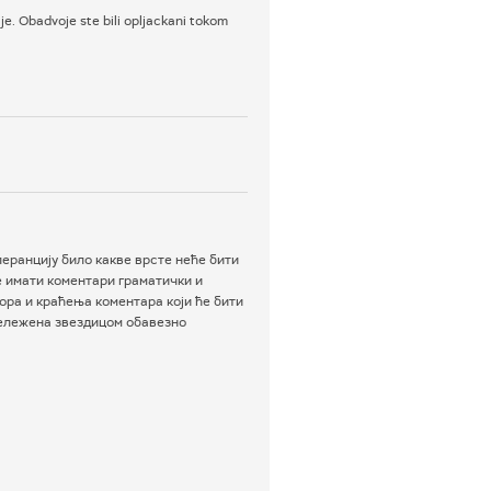
je. Obadvoje ste bili opljackani tokom
еранцију било какве врсте неће бити
е имати коментари граматички и
ра и краћења коментара који ће бити
бележена звездицом обавезно