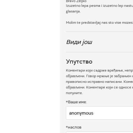
Bravo Zeljko
Izuzetno lepa pesma i izuzetno lep nastu
glasanja.
Molim te predstavljaj nas sto vise mozes
Види још
Упутство
Коментари који садрже вређање, непр
објављени. Говор мржње је забрањен н
правописно исправно написани. Комен
објављени. Коментаре који се односе
попуните.
*Ваше име:
*наслов