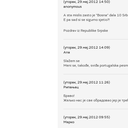
(уторак, 29.мај.2012 14:50)
anonymous
A sta mislis zasto je "Bosna" dala 10 Srbi
E pa sad si se sigurno sjetio?!
Pozdrav iz Republike Srpske
(уторак, 29.мај.2012 14:09)
Ana
Slažem se
Meni se, takođe, sviđa portugalska pesm
(уторак, 29.мај.2012 11:26)
Рипањац
Браво!
Жељко нас је све обрадовао јер је тр
(уторак, 29.мај.2012 09:55)
Марко