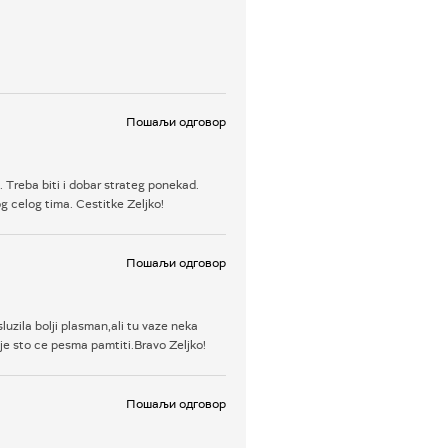
Пошаљи одговор
 Treba biti i dobar strateg ponekad.
 celog tima. Cestitke Zeljko!
Пошаљи одговор
uzila bolji plasman,ali tu vaze neka
je sto ce pesma pamtiti.Bravo Zeljko!
Пошаљи одговор