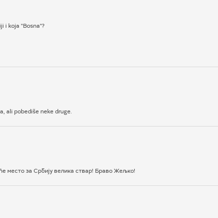
ji i koja "Bosna"?
a, ali pobediše neke druge.
еће место за Србију велика ствар! Браво Жељко!