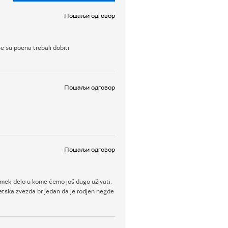
Пошаљи одговор
se su poena trebali dobiti
Пошаљи одговор
Пошаљи одговор
remek-delo u kome ćemo još dugo uživati.
vetska zvezda br jedan da je rodjen negde