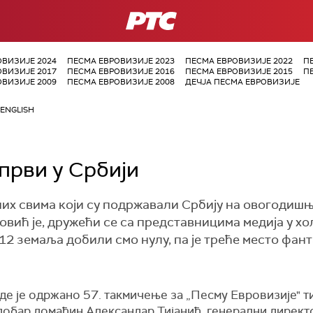
РТС
ОВИЗИЈЕ 2024
ПЕСМА ЕВРОВИЗИЈЕ 2023
ПЕСМА ЕВРОВИЗИЈЕ 2022
П
ОВИЗИЈЕ 2017
ПЕСМА ЕВРОВИЗИЈЕ 2016
ПЕСМА ЕВРОВИЗИЈЕ 2015
П
ОВИЗИЈЕ 2009
ПЕСМА ЕВРОВИЗИЈЕ 2008
ДЕЧЈА ПЕСМА ЕВРОВИЗИЈЕ
ENGLISH
први у Србији
них свима који су подржавали Србију на овогодиш
вић је, дружећи се са представницима медија у хол
2 земаља добили смо нулу, па је треће место фант
де је одржано 57. такмичење за „Песму Евровизије" т
о добар домаћин Александар Тијанић, генерални дирек