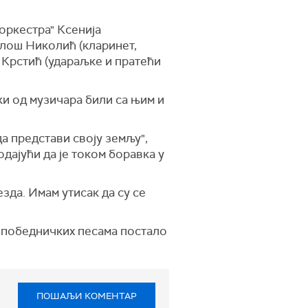
оркестра" Ксенија
илош Николић (кларинет,
 Крстић (удараљке и пратећи
ки од музичара били са њим и
а представи своју земљу",
дајући да је током боравка у
зда. Имам утисак да су се
о победничких песама постало
ПОШАЉИ КОМЕНТАР