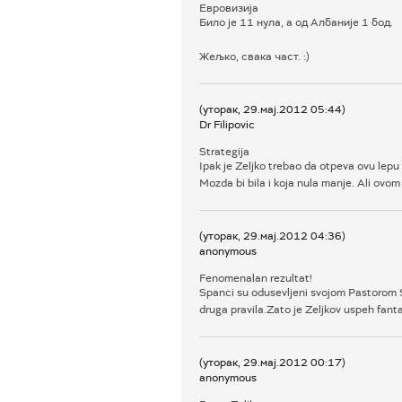
Евровизија
Било је 11 нула, а од Албаније 1 бод.
Жељко, свака част. :)
(уторак, 29.мај.2012 05:44)
Dr Filipovic
Strategija
Ipak je Zeljko trebao da otpeva ovu lepu
Mozda bi bila i koja nula manje. Ali ov
(уторак, 29.мај.2012 04:36)
anonymous
Fenomenalan rezultat!
Spanci su odusevljeni svojom Pastorom So
druga pravila.Zato je Zeljkov uspeh fant
(уторак, 29.мај.2012 00:17)
anonymous