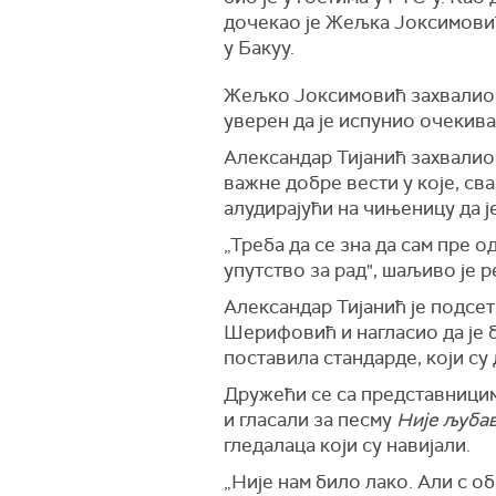
дочекао је Жељка Јоксимовић
у Бакуу.
Жељко Јоксимовић захвалио је
уверен да је испунио очекив
Александар Тијанић захвалио 
важне добре вести у које, св
алудирајући на чињеницу да 
„Треба да се зна да сам пре 
упутство за рад", шаљиво је р
Александар Тијанић је подсет
Шерифовић и нагласио да је 
поставила стандарде, који су
Дружећи се са представницима
и гласали за песму
Није љубав
гледалаца који су навијали.
„Није нам било лако. Али с о