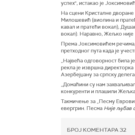
успех", истакао је Јоксимовић
На сцени Кристалне дворане у
Милошевић (виолина и пратећ
кавал и пратећи вокал), Душа
вокал). Наравно, Жељко није 
Према Јоксимовићем речима, т
претходног пута када је учес
„Највећа одговорност била је
рекла је извршна директорка 
Азербејџану за српску делега
„Домаћини су нам захваљивали
конкуренти и плашили Жељка 
Такмичење за „Песму Евровизи
евергрин. Песма
Није љубав 
БРОЈ КОМЕНТАРА
32