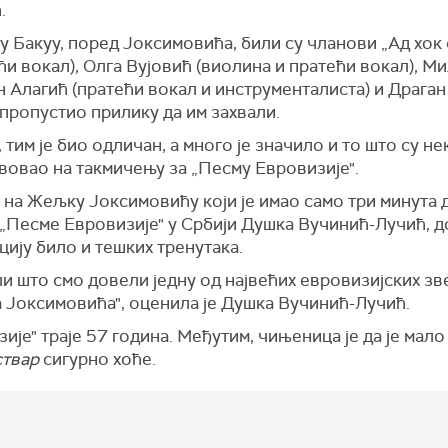
.
 Бакуу, поред Јоксимовића, били су чланови „Ад хок 
и вокал), Олга Вујовић (виолина и пратећи вокал), М
н Алагић (пратећи вокал и инструменталиста) и Драган
пропустио прилику да им захвали.
им је био одличан, а много је значило и то што су не
твовао на такмичењу за „Песму Евровизије".
 на Жељку Јоксимовићу који је имао само три минута д
„Песме Евровизије" у Србији Душка Вучинић-Лучић, до
цију било и тешких тренутака.
 што смо довели једну од највећих евровизијских зве
Јоксимовића", оценила је Душка Вучинић-Лучић.
је" траје 57 година. Међутим, чињеница је да је мал
ствар
сигурно хоће.