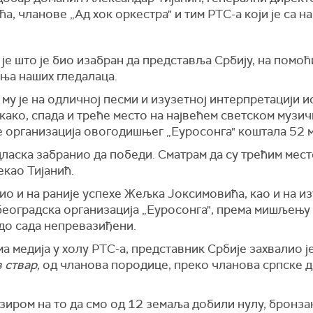
а, чланове „Ад хок оркестра" и тим РТС-а који је са
 што је био изабран да представља Србију, на помоћи
ања наших гледалаца.
му је на одличној песми и изузетној интерпретацији и
акако, спада и треће место на највећем светском музи
је организација овогодишњег „Еуросонга" коштала 52 
одласка забранио да победи. Сматрам да су трећим ме
екао Тијанић.
ио и на раније успехе Жељка Јоксимовића, као и на и
београдска организација „Еуросонга", према мишљењу
 до сада непревазиђени.
 медија у холу РТС-а, представник Србије захвалио је
 ствар,
од чланова породице, преко чланова српске де
бзиром на то да смо од 12 земаља добили нулу, бронза