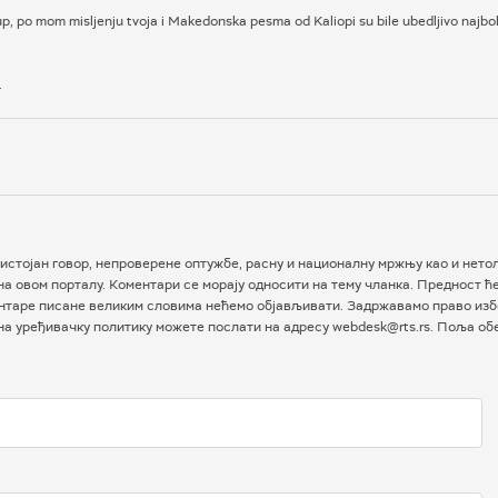
p, po mom misljenju tvoja i Makedonska pesma od Kaliopi su bile ubedljivo najbol
.
истојан говор, непроверене оптужбе, расну и националну мржњу као и нетол
а овом порталу. Коментари се морају односити на тему чланка. Предност ћ
таре писане великим словима нећемо објављивати. Задржавамо право избо
 на уређивачку политику можете послати на адресу webdesk@rts.rs. Поља о