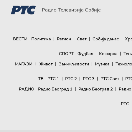
Радио Телевизија Србије
|
|
|
|
ВЕСТИ
Политика
Регион
Свет
Србија данас
Хр
|
|
СПОРТ
Фудбал
Кошарка
Тен
|
|
|
МАГАЗИН
Живот
Занимљивости
Музика
Техноло
|
|
|
|
ТВ
РТС 1
РТС 2
РТС 3
РТС Свет
РТ
|
|
РАДИО
Радио Београд 1
Радио Београд 2
Радио
РТС