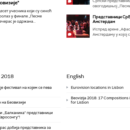
Српски представни
овизије"
овогодишњој „Песм
есет учесника који су синоћ
Евровизије“...
ролаз у финале „Песме
Представници Срби
ечерас је одржана...
Амстердам
Испред арене „Афас
Амстердаму у којој с
 2018
English
 је фестивал на којем се пева
Eurovision locations in Lisbon
Beovizija 2018: 17 Compositions 
о на Беовизији
for Lisbon
и „Балканика“ представници
Евросонгу“!
рас добија представника за