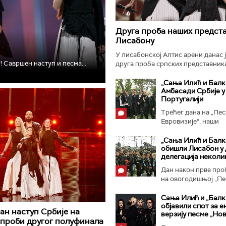
Друга проба наших предста
Лисабону
У лисабонској Алтис арени данас 
 Савршен наступ и песма...
друга проба српских представник
овогодишњој „Песми Евровизије“..
„Сања Илић и Балк
Амбасади Србије у
Португалији
Трећег дана на „Пе
Евровизије“, наши
представници...
„Сања Илић и Балк
обишли Лисабон у
делегација некол
Дан након прве про
на овогодишњој „Пес
Сања Илић и „Балк
објавили спот за е
н наступ Србије на
верзију песме „Нов
 проби другог полуфинала