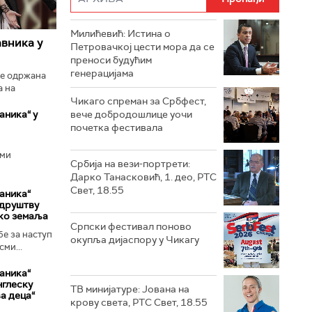
Милићевић: Истина о
вника у
Петровачкој цести мора да се
преноси будућим
генерацијама
је одржана
а на
.
Чикаго спреман за Србфест,
аника“ у
вече добродошлице уочи
почетка фестивала
сми
Србија на вези-портрети:
Дарко Танасковић, 1. део, РТС
Свет, 18.55
аника“
 друштву
ико земаља
Српски фестивал поново
бе за наступ
окупља дијаспору у Чикагу
ми...
аника“
нглеску
ТВ минијатуре: Јована на
а деца“
крову света, РТС Свет, 18.55