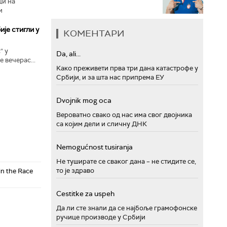
ци на
и
је стигли у
КОМЕНТАРИ
“ у
Da, ali...
е вечерас...
Како преживети прва три дана катастрофе у
Србији, и за шта нас припрема ЕУ
Dvojnik mog oca
Вероватно свако од нас има свог двојника
са којим дели и сличну ДНК
Nemogućnost tusiranja
Не туширате се сваког дана – не стидите се,
то је здраво
in the Race
Cestitke za uspeh
Да ли сте знали да се најбоље грамофонске
ручице производе у Србији