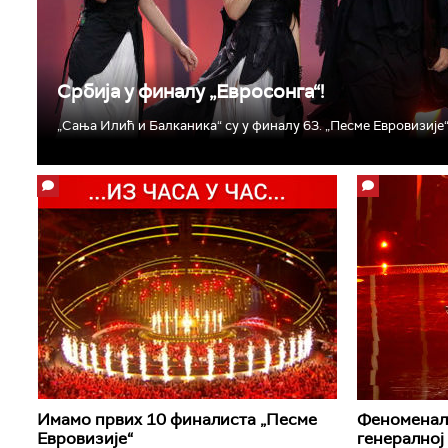
Србија у финалу „Eвросонга“!
„Сања Илић и Балканика“ су у финалу 63. „Песме Евровизије“!
Имамо првих 10 финалиста „Песме
Феноменала
Евровизије“
генералној