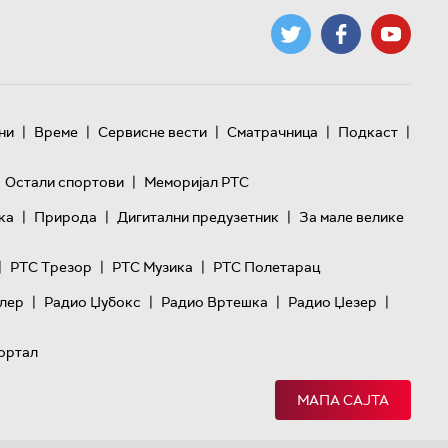
|
|
|
|
|
ни
Време
Сервисне вести
Сматрачница
Подкаст
|
Остали спортови
Меморијал РТС
|
|
|
ка
Природа
Дигитални предузетник
За мале велике
|
|
|
РТС Трезор
РТС Музика
РТС Полетарац
|
|
|
|
лер
Радио Џубокс
Радио Вртешка
Радио Џезер
ортал
МАПА САЈТА