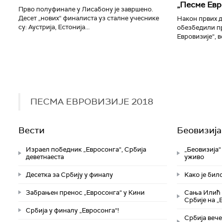
„Песме Евр
Прво полуфинале у Лисабону је завршено.
Десет „нових“ финалиста уз сталне учеснике
Након првих д
су: Аустрија, Естонија...
обезбедили п
Евровизије“, в
ПЕСМА ЕВРОВИЗИЈЕ 2018
Вести
Беовизија
Израел победник „Евросонга“, Србија
„Беовизија“
деветнаеста
уживо
Десетка за Србију у финалу
Kако је бил
Забрањен пренос „Евросонга“ у Кини
Сања Илић 
Србије на „
Србија у финалу „Eвросонга“!
Србија вече