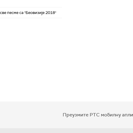
све песме са "Беовизије 2018"
Преузмите РТС мобилну апли