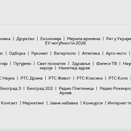
|
|
|
|
оника
Друштво
Економија
Мерила времена
Рат у Украји
ЕУ могућности 2026
|
|
|
|
|
|
ис
Одбојка
Рукомет
Ватерполо
Атлетика
Ауто-мото
|
|
|
|
|
гијa
Путујемо
Свет познатих
Здравље
Филм и ТВ
Нау
|
хероје
Наизглед здрав
|
|
|
|
С Наука
РТС Драма
РТС Живот
РТС Класика
РТС Коло
|
|
|
 Београд 3
Београд 202
Радио Плетеница
Радио Рокенро
Архив
|
|
|
|
Контакт
Маркетинг
Јавне набавке
Конкурси
Интернет п