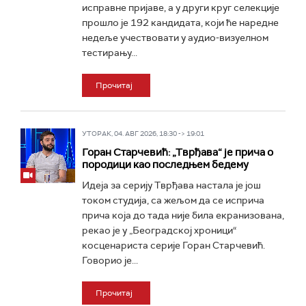
исправне пријаве, а у други круг селекције
прошло је 192 кандидата, који ће наредне
недеље учествовати у аудио-визуелном
тестирању...
Прочитај
УТОРАК, 04. АВГ 2026, 18:30 -> 19:01
Горан Старчевић: „Тврђава“ је прича о
породици као последњем бедему
Идеја за серију Тврђава настала је још
током студија, са жељом да се исприча
прича која до тада није била екранизована,
рекао је у „Београдској хроници“
косценариста серије Горан Старчевић.
Говорио је...
Прочитај