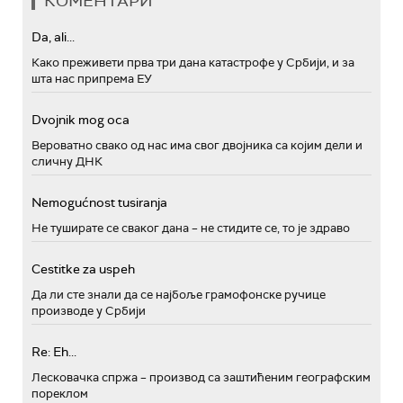
КОМЕНТАРИ
Da, ali...
Како преживети прва три дана катастрофе у Србији, и за
шта нас припрема ЕУ
Dvojnik mog oca
Вероватно свако од нас има свог двојника са којим дели и
сличну ДНК
Nemogućnost tusiranja
Не туширате се сваког дана – не стидите се, то је здраво
Cestitke za uspeh
Да ли сте знали да се најбоље грамофонске ручице
производе у Србији
Re: Eh...
Лесковачка спржа – производ са заштићеним географским
пореклом