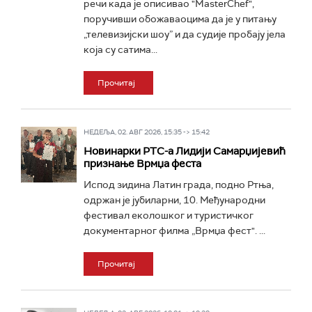
речи када је описивао "MasterChef",
поручивши обожаваоцима да је у питању
„телевизијски шоу” и да судије пробају јела
која су сатима...
Прочитај
НЕДЕЉА, 02. АВГ 2026, 15:35 -> 15:42
Новинарки РТС-а Лидији Самарџијевић
признање Врмџа феста
Испод зидина Латин града, подно Ртња,
одржан је јубиларни, 10. Међународни
фестивал еколошког и туристичког
документарног филма „Врмџа фест". ...
Прочитај