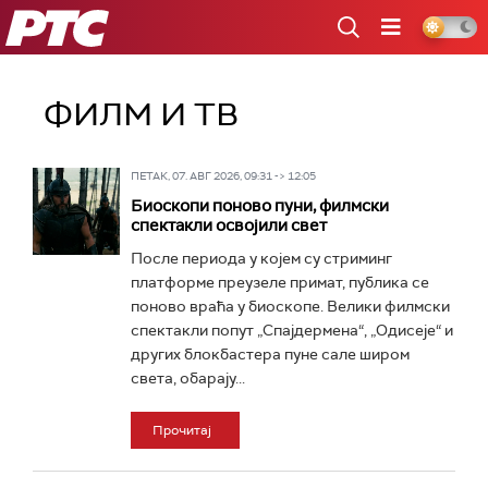
РТС
ФИЛМ И ТВ
ПЕТАК, 07. АВГ 2026, 09:31 -> 12:05
Биоскопи поново пуни, филмски
спектакли освојили свет
После периода у којем су стриминг
платформе преузеле примат, публика се
поново враћа у биоскопе. Велики филмски
спектакли попут „Спајдермена“, „Одисеје“ и
других блокбастера пуне сале широм
света, обарају...
Прочитај