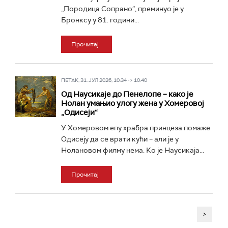
„Породица Сопрано“, преминуо је у
Бронксу у 81. години...
Прочитај
ПЕТАК, 31. ЈУЛ 2026, 10:34 -> 10:40
Од Наусикаје до Пенелопе – како је
Нолан умањио улогу жена у Хомеровој
„Одисеји“
У Хомеровом епу храбра принцеза помаже
Одисеју да се врати кући – али је у
Нолановом филму нема. Ко је Наусикаја...
Прочитај
>