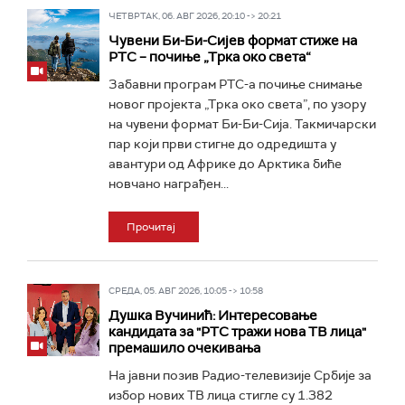
ЧЕТВРТАК, 06. АВГ 2026, 20:10 -> 20:21
Чувени Би-Би-Сијев формат стиже на
РТС – почиње „Трка око света“
Забавни програм РТС-а почиње снимање
новог пројекта „Трка око света”, по узору
на чувени формат Би-Би-Сија. Такмичарски
пар који први стигне до одредишта у
авантури од Африке до Арктика биће
новчано награђен...
Прочитај
СРЕДА, 05. АВГ 2026, 10:05 -> 10:58
Душка Вучинић: Интересовање
кандидата за "РТС тражи нова ТВ лица"
премашило очекивања
На јавни позив Радио-телевизије Србије за
избор нових ТВ лица стигле су 1.382