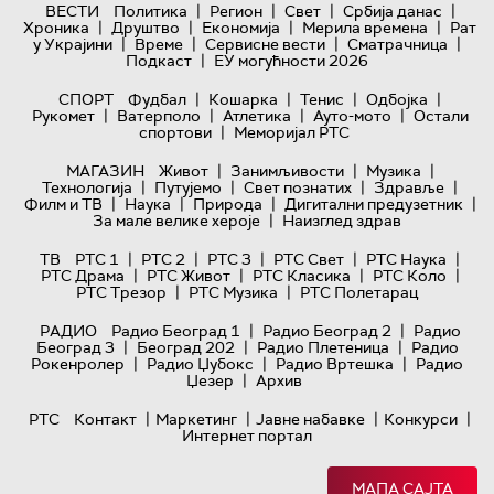
|
|
|
|
ВЕСТИ
Политика
Регион
Свет
Србија данас
|
|
|
|
Хроника
Друштво
Економија
Мерила времена
Рат
|
|
|
|
у Украјини
Време
Сервисне вести
Сматрачница
|
Подкаст
ЕУ могућности 2026
|
|
|
|
СПОРТ
Фудбал
Кошарка
Тенис
Одбојка
|
|
|
|
Рукомет
Ватерполо
Атлетика
Ауто-мото
Остали
|
спортови
Меморијал РТС
|
|
|
МАГАЗИН
Живот
Занимљивости
Музика
|
|
|
|
Технологијa
Путујемо
Свет познатих
Здравље
|
|
|
|
Филм и ТВ
Наука
Природа
Дигитални предузетник
|
За мале велике хероје
Наизглед здрав
|
|
|
|
|
ТВ
РТС 1
РТС 2
РТС 3
РТС Свет
РТС Наука
|
|
|
|
РТС Драма
РТС Живот
РТС Класика
РТС Коло
|
|
РТС Трезор
РТС Музика
РТС Полетарац
|
|
РАДИО
Радио Београд 1
Радио Београд 2
Радио
|
|
|
Београд 3
Београд 202
Радио Плетеница
Радио
|
|
|
Рокенролер
Радио Џубокс
Радио Вртешка
Радио
|
Џезер
Архив
|
|
|
|
РТС
Контакт
Маркетинг
Јавне набавке
Конкурси
Интернет портал
МАПА САЈТА