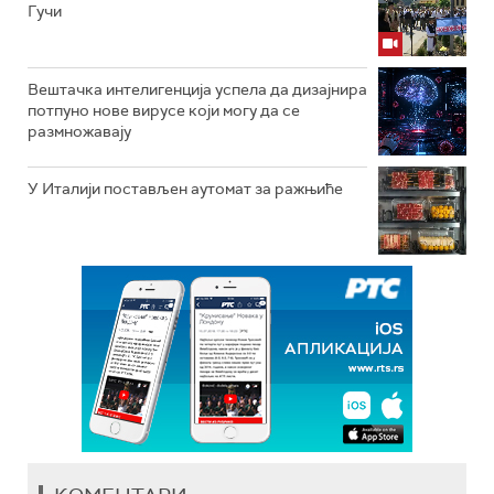
Гучи
Вештачка интелигенција успела да дизајнира
потпуно нове вирусе који могу да се
размножавају
У Италији постављен аутомат за ражњиће