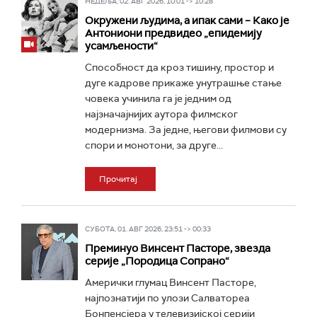
НЕДЕЉА, 02. АВГ 2026, 10:01 -> 10:28
Окружени људима, а ипак сами – Како је
Антониони предвидео „епидемију
усамљености“
Способност да кроз тишину, простор и
дуге кадрове прикаже унутрашње стање
човека учинила га је једним од
најзначајнијих аутора филмског
модернизма. За једне, његови филмови су
спори и монотони, за друге...
Прочитај
СУБОТА, 01. АВГ 2026, 23:51 -> 00:33
Преминуо Винсент Пасторе, звезда
серије „Породица Сопрано“
Амерички глумац Винсент Пасторе,
најпознатији по улози Салватореа
Бонпенсјера у телевизијској серији