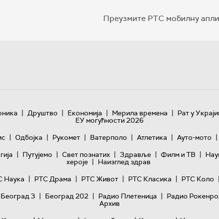
Преузмите РТС мобилну апли
|
|
|
|
оника
Друштво
Економија
Мерила времена
Рат у Украји
ЕУ могућности 2026
|
|
|
|
|
|
ис
Одбојка
Рукомет
Ватерполо
Атлетика
Ауто-мото
|
|
|
|
|
гијa
Путујемо
Свет познатих
Здравље
Филм и ТВ
Нау
|
хероје
Наизглед здрав
|
|
|
|
С Наука
РТС Драма
РТС Живот
РТС Класика
РТС Коло
|
|
|
 Београд 3
Београд 202
Радио Плетеница
Радио Рокенро
Архив