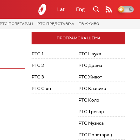
Lat
Eng
РТС ПОЛЕТАРАЦ
РТС ПРЕДСТАВЉА
ТВ УЖИВО
ПРОГРАМСКА ШЕМА
РТС 1
РТС Наука
РТС 2
РТС Драма
РТС 3
РТС Живот
РТС Свет
РТС Класика
РТС Коло
РТС Трезор
РТС Музика
РТС Полетарац