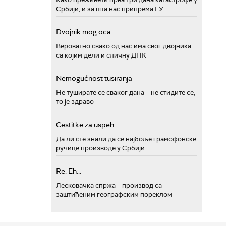
Србији, и за шта нас припрема ЕУ
Dvojnik mog oca
Вероватно свако од нас има свог двојника
са којим дели и сличну ДНК
Nemogućnost tusiranja
Не туширате се сваког дана – не стидите се,
то је здраво
Cestitke za uspeh
Да ли сте знали да се најбоље грамофонске
ручице производе у Србији
Re: Eh...
Лесковачка спржа – производ са
заштићеним географским пореклом