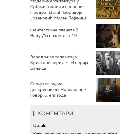
Модерна архитектура у
Србији: Токови и процепи –
Предраг Цагић, Боривоје
РТС ТРЕЗОР
Јовановић, Милан Лојаница
РТС МУЗИКА
Фантастична планета 2:
Верујућа планета, 5-19
РТС ПОЛЕТАРАЦ
Заводљива телевизија:
Креатори серија – ТВ серија
Бањица
Серија са аудио-
дескрипцијом: Нобеловац –
Говор, 6. епизода
КОМЕНТАРИ
Da, ali...
Како преживети прва три дана катастрофе у