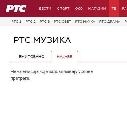
РТС
ВЕСТИ
СПОРТ
OKO
МАГАЗИН
ТВ
Р
РТС 1
РТС 2
РТС 3
РТС СВЕТ
РТС НАУКА
РТС ДРАМА
Р
РТС МУЗИКА
ЕМИТОВАНО
НАЈАВЕ
Нема емисија које задовољавају услове
претраге.