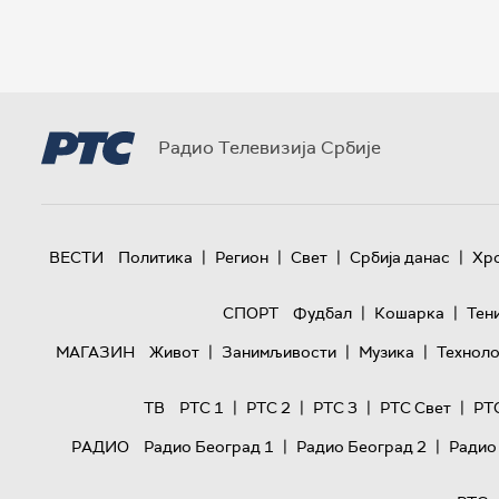
Радио Телевизија Србије
|
|
|
|
ВЕСТИ
Политика
Регион
Свет
Србија данас
Хр
|
|
СПОРТ
Фудбал
Кошарка
Тен
|
|
|
МАГАЗИН
Живот
Занимљивости
Музика
Техноло
|
|
|
|
ТВ
РТС 1
РТС 2
РТС 3
РТС Свет
РТ
|
|
РАДИО
Радио Београд 1
Радио Београд 2
Радио