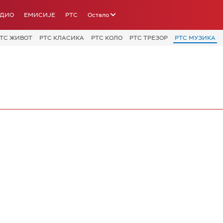
АДИО
ЕМИСИЈЕ
РТС
Остало
ТС ЖИВОТ
РТС КЛАСИКА
РТС КОЛО
РТС ТРЕЗОР
РТС МУЗИКА