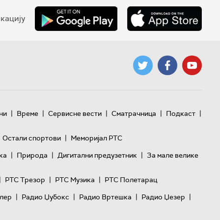
кацију
|
|
|
|
|
ни
Време
Сервисне вести
Сматрачница
Подкаст
|
Остали спортови
Меморијал РТС
|
|
|
ка
Природа
Дигитални предузетник
За мале велике
|
|
|
РТС Трезор
РТС Музика
РТС Полетарац
|
|
|
|
лер
Радио Џубокс
Радио Вртешка
Радио Џезер