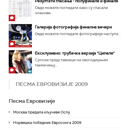
Резултати гласања - полуфинале и финале
Овде можете погледати како су гласали
чланови...
Галерија фотографија финалне вечери
Овде можете погледати фотографије наступа...
Ексклузивно: трубачка верзија "Ципеле"
Српски представници на овогодишњем
такмичењу...
ПЕСМА ЕВРОВИЗИЈЕ 2009
Песма Евровизије
Москва предала кључеве Ослу
Норвешка победник Евросонга 2009