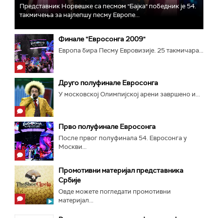
Представник Норвешке са песмом "Бајка" победник је 54.
такмичења за најлепшу песму Европе...
Финале "Евросонга 2009"
Европа бира Песму Евровизије. 25 такмичара...
Друго полуфинале Евросонга
У московској Олимпијској арени завршено и...
Прво полуфинале Евросонга
После првог полуфинала 54. Евросонга у
Москви...
Промотивни материјал представника
Србије
Овде можете погледати промотивни
материјал...