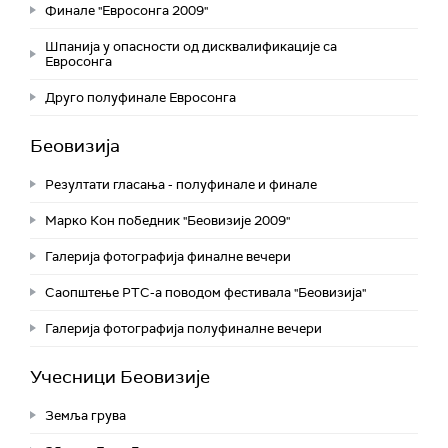
Финале "Евросонга 2009"
Шпанија у опасности од дисквалификације са
Евросонга
Друго полуфинале Евросонга
Беовизија
Резултати гласања - полуфинале и финале
Марко Кон победник "Беовизије 2009"
Галерија фотографија финалне вечери
Саопштење РТС-а поводом фестивала "Беовизија"
Галерија фотографија полуфиналне вечери
Учесници Беовизије
Земља грува