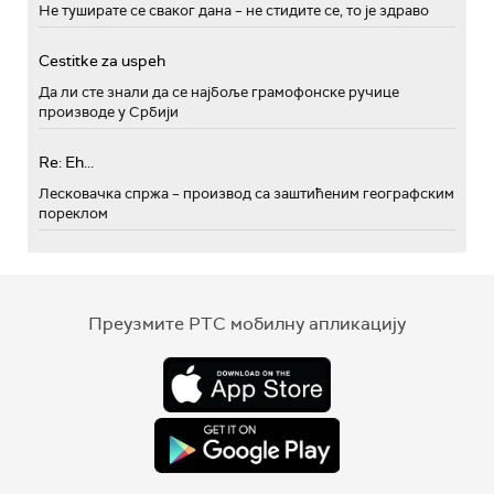
Не туширате се сваког дана – не стидите се, то је здраво
Cestitke za uspeh
Да ли сте знали да се најбоље грамофонске ручице
производе у Србији
Re: Eh...
Лесковачка спржа – производ са заштићеним географским
пореклом
Преузмите РТС мобилну апликацију