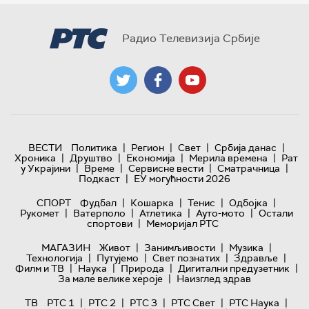
Радио Телевизија Србије
|
|
|
|
ВЕСТИ
Политика
Регион
Свет
Србија данас
|
|
|
|
Хроника
Друштво
Економија
Мерила времена
Рат
|
|
|
|
у Украјини
Време
Сервисне вести
Сматрачница
|
Подкаст
ЕУ могућности 2026
|
|
|
|
СПОРТ
Фудбал
Кошарка
Тенис
Одбојка
|
|
|
|
Рукомет
Ватерполо
Атлетика
Ауто-мото
Остали
|
спортови
Меморијал РТС
|
|
|
МАГАЗИН
Живот
Занимљивости
Музика
|
|
|
|
Технологијa
Путујемо
Свет познатих
Здравље
|
|
|
|
Филм и ТВ
Наука
Природа
Дигитални предузетник
|
За мале велике хероје
Наизглед здрав
|
|
|
|
|
ТВ
РТС 1
РТС 2
РТС 3
РТС Свет
РТС Наука