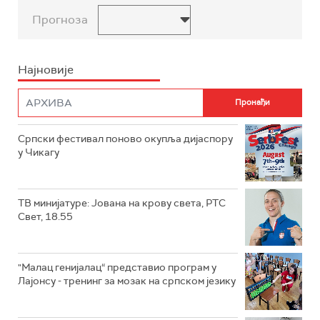
Прогноза
Најновије
Српски фестивал поново окупља дијаспору
у Чикагу
ТВ минијатуре: Јована на крову света, РТС
Свет, 18.55
"Малац генијалац“ представио програм у
Лајонсу - тренинг за мозак на српском језику