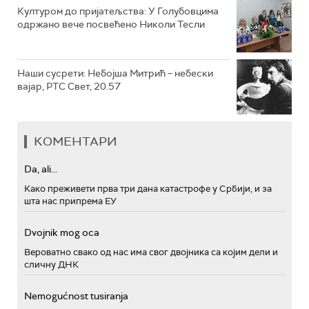
Културом до пријатељства: У Голубовцима
одржано вече посвећено Николи Тесли
Наши сусрети: Небојша Митрић – небески
вајар, РТС Свет, 20.57
КОМЕНТАРИ
Da, ali...
Како преживети прва три дана катастрофе у Србији, и за
шта нас припрема ЕУ
Dvojnik mog oca
Вероватно свако од нас има свог двојника са којим дели и
сличну ДНК
Nemogućnost tusiranja