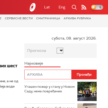
Lat
Eng
Е
СЕРВИСНЕ ВЕСТИ
СМАТРАЧНИЦА
АРХИВА РУБРИКА
субота, 08. август 2026.
Прогноза
Најновије
вих шест
не, а не од
бија води
Угашен пожар у стану у Новом
Саду, нема повређених