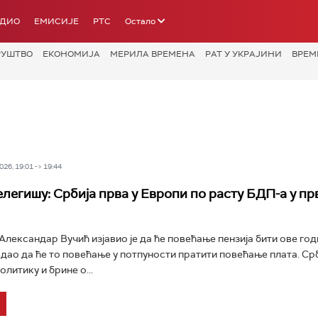
АДИО
ЕМИСИЈЕ
РТС
Остало
РУШТВО
ЕКОНОМИЈА
МЕРИЛА ВРЕМЕНА
РАТ У УКРАЈИНИ
ВРЕМ
26, 19:01 -> 19:44
елегишу: Србија прва у Европи по расту БДП-а у пр
лександар Вучић изјавио је да ће повећање пензија бити ове годи
одао да ће то повећање у потпуности пратити повећање плата. Ср
литику и брине о...