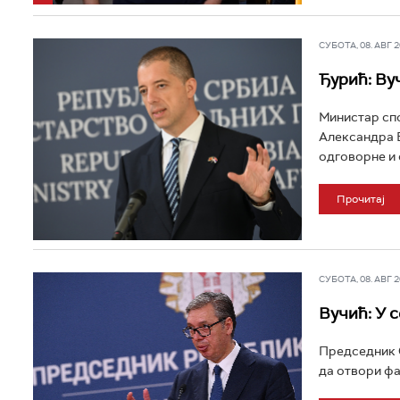
СУБОТА, 08. АВГ 20
Ђурић: Ву
Министар спо
Александра 
одговорне и 
Прочитај
СУБОТА, 08. АВГ 20
Вучић: У 
Председник С
да отвори фа