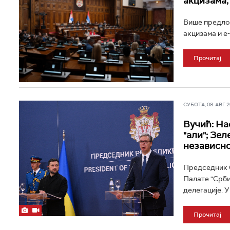
акцизама,
Више предлога
акцизама и е
Прочитај
СУБОТА, 08. АВГ 20
Вучић: На
"али"; Зе
независн
Председник С
Палате "Срби
делегације. У
Прочитај