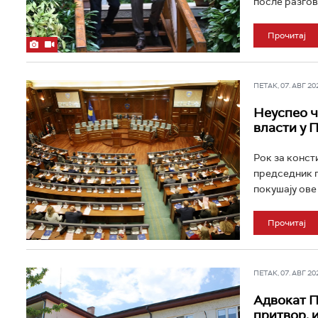
после разгово
Прочитај
ПЕТАК, 07. АВГ 202
Неуспео ч
власти у 
Рок за конст
председник п
покушају ове
Прочитај
ПЕТАК, 07. АВГ 202
Адвокат П
притвор, 