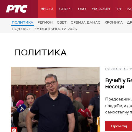
РТС
ВЕСТИ
СПОРТ
OKO
МАГАЗИН
ТВ
Р
ПОЛИТИКА
РЕГИОН
СВЕТ
СРБИЈА ДАНАС
ХРОНИКА
Д
ПОДКАСТ
ЕУ МОГУЋНОСТИ 2026
ПОЛИТИКА
СУБОТА, 08. АВГ 20
Вучић у Б
месеци
Председник А
следеће, и д
самосталну по
Прочитај