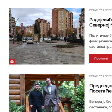
ПЕТАК, 07. АВГ 202
Радојевић
Северној
Политичко-бе
функционисањ
састанка гра
Прочитај
ПЕТАК, 07. АВГ 202
Председни
Посета ће
Вечера је би
састанака, п