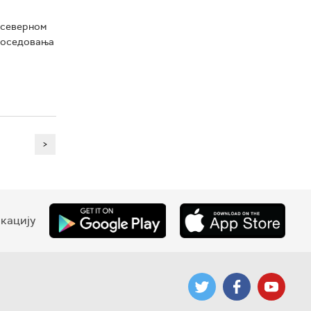
у северном
 поседовања
>
кацију