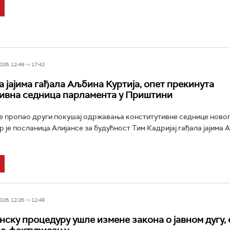
26, 12:48 -> 17:42
 јајима гађала Аљбина Куртија, опет прекинута
ивна седница парламента у Приштини
е пропао други покушај одржавања конститутивне седнице новог
р је посланица Алијансе за будућност Тим Кадријај гађала јајима
26, 12:26 -> 12:48
нску процедуру ушле измене закона о јавном дугу, 