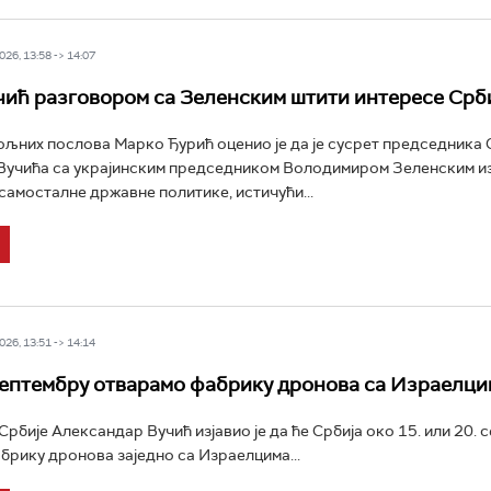
26, 13:58 -> 14:07
чић разговором са Зеленским штити интересе Срб
љних послова Марко Ђурић оценио је да је сусрет председника 
Вучића са украјинским председником Володимиром Зеленским и
самосталне државне политике, истичући...
26, 13:51 -> 14:14
септембру отварамо фабрику дронова са Израелци
рбије Александар Вучић изјавио је да ће Србија око 15. или 20. 
брику дронова заједно са Израелцима...