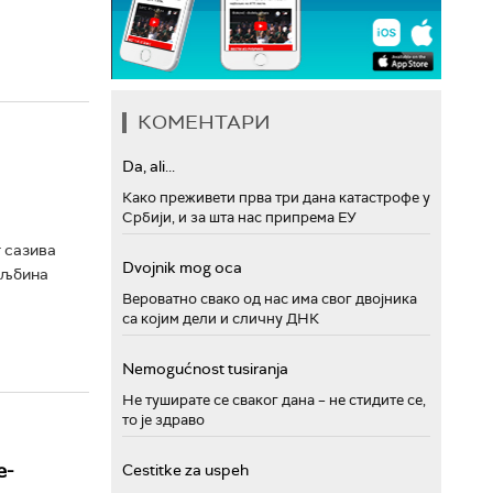
КОМЕНТАРИ
Da, ali...
Како преживети прва три дана катастрофе у
Србији, и за шта нас припрема ЕУ
 сазива
Dvojnik mog oca
 Аљбина
Вероватно свако од нас има свог двојника
са којим дели и сличну ДНК
Nemogućnost tusiranja
Не туширате се сваког дана – не стидите се,
то је здраво
е-
Cestitke za uspeh