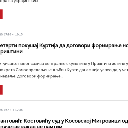
ра са украјинским...
6, 17:39 -> 19:15
етврти покушај Куртија да договори формирање н
Приштини
итуисање новог сазива централне скупштине у Приштини истиче у
окрета Самоопредељење Аљбин Курти данас није успео да, у че
 недеље, договори формирање...
6, 16:47 -> 17:36
антовић: Костовићу суд у Косовској Митровици о
изузетак какав не памтим