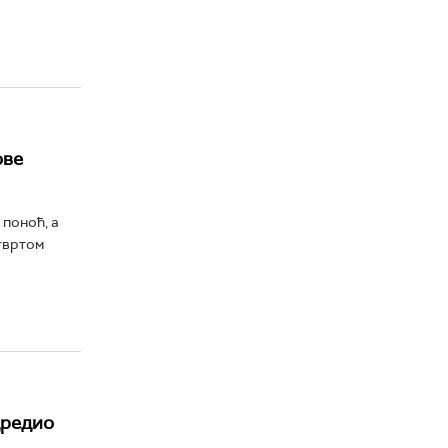
ове
 поноћ, а
твртом
дредио