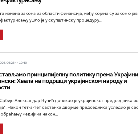
 е-фактурисању
 измена закона из области финансија, међу којима су закон о јавн
-фактурисању ушло је у скупштинску процедуру...
26, 06:25 -> 19:40
стављамо принципијелну политику према Украјини
ленски: Хвала на подршци украјинском народу и
ости
рбије Александар Вучић дочекао је украјинског председника и
ја". Након тет-а-тет састанка двојице председника уследио је са
 обраћању медијима након...