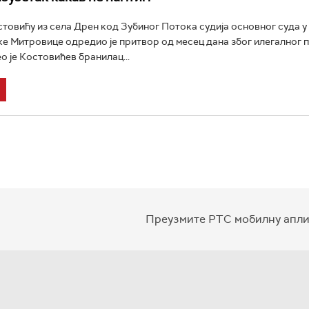
товићу из села Дрен код Зубиног Потока судија основног суда 
е Митровице одредио је притвор од месец дана због илегалног
о је Костовићев бранилац...
Преузмите РТС мобилну апли