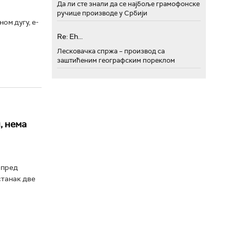
Да ли сте знали да се најбоље грамофонске
ручице производе у Србији
ом дугу, е-
Re: Eh...
Лесковачка спржа – производ са
заштићеним географским пореклом
, нема
спред
станак две