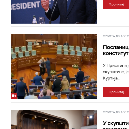
Прочитај
СУБОТА, 08. АВГ 20
Посланица
конститут
У Приштини ј
скупштине, је
Куртија...
Прочитај
СУБОТА, 08. АВГ 20
У скупшти