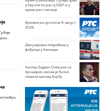
Вучић у Белегишу: Србија прва
у Европи по расту БДП-а у
првих шест месеци
ије
Временска прогноза 9. август
2026.
Србије
зраз
Два радника повређена у
фабрици у Кикинди
Хантер Бајден: Очев рак се
проширио, веома је болно
гледати његову борбу
ма
септембра