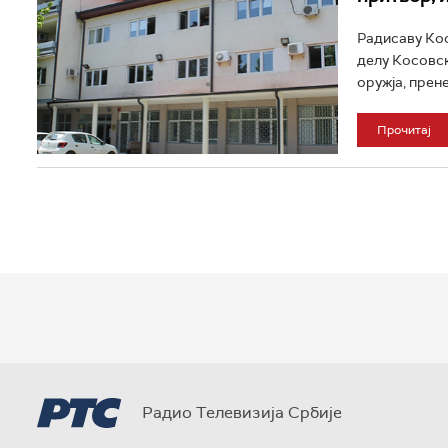
Радисаву Кос
делу Косовск
оружја, прене
Прочитај
Радио Телевизија Србије