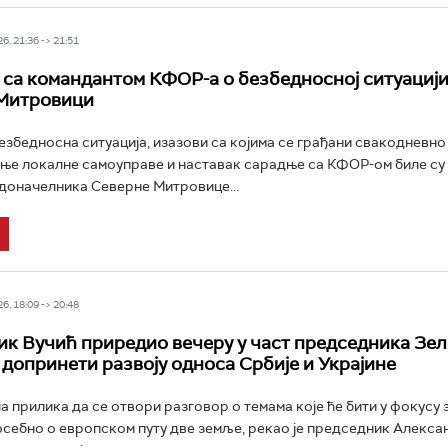
6, 21:36 -> 21:51
 са командантом КФОР-а о безбедносној ситуацији
 Митровици
збедносна ситуација, изазови са којима се грађани свакодневно 
е локалне самоуправе и наставак сарадње са КФОР-ом биле су 
доначелника Северне Митровице...
6, 18:09 -> 20:48
к Вучић приредио вечеру у част председника Зел
 допринети развоју односа Србије и Украјине
ла прилика да се отвори разговор о темама које ће бити у фокусу
осебно о европском путу две земље, рекао је председник Алекса