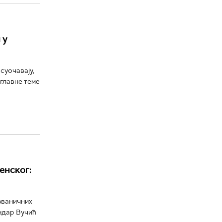
 у
суочавају,
главне теме
енског:
 званичних
ндар Вучић