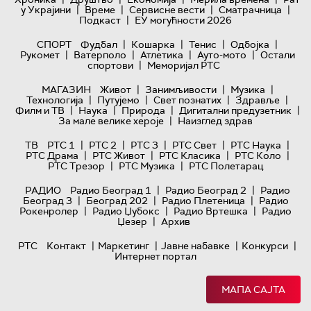
|
|
|
|
у Украјини
Време
Сервисне вести
Сматрачница
|
Подкаст
ЕУ могућности 2026
|
|
|
|
СПОРТ
Фудбал
Кошарка
Тенис
Одбојка
|
|
|
|
Рукомет
Ватерполо
Атлетика
Ауто-мото
Остали
|
спортови
Меморијал РТС
|
|
|
МАГАЗИН
Живот
Занимљивости
Музика
|
|
|
|
Технологијa
Путујемо
Свет познатих
Здравље
|
|
|
|
Филм и ТВ
Наука
Природа
Дигитални предузетник
|
За мале велике хероје
Наизглед здрав
|
|
|
|
|
ТВ
РТС 1
РТС 2
РТС 3
РТС Свет
РТС Наука
|
|
|
|
РТС Драма
РТС Живот
РТС Класика
РТС Коло
|
|
РТС Трезор
РТС Музика
РТС Полетарац
|
|
РАДИО
Радио Београд 1
Радио Београд 2
Радио
|
|
|
Београд 3
Београд 202
Радио Плетеница
Радио
|
|
|
Рокенролер
Радио Џубокс
Радио Вртешка
Радио
|
Џезер
Архив
|
|
|
|
РТС
Контакт
Маркетинг
Јавне набавке
Конкурси
Интернет портал
МАПА САЈТА