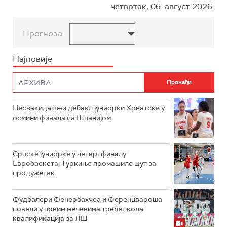
четвртак, 06. август 2026.
Прогноза
Најновије
Несвакидашњи дебакл јуниорки Хрватске у
осмини финала са Шпанијом
Српске јуниорке у четвртфиналу
Евробаскета, Туркиње промашиле шут за
продужетак
Фудбалери Фенербахчеа и Ференцвароша
повели у првим мечевима трећег кола
квалификација за ЛШ