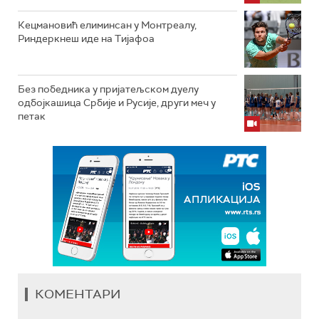
Кецмановић елиминсан у Монтреалу,
Риндеркнеш иде на Тијафоа
Без победника у пријатељском дуелу
одбојкашица Србије и Русије, други меч у
петак
КОМЕНТАРИ