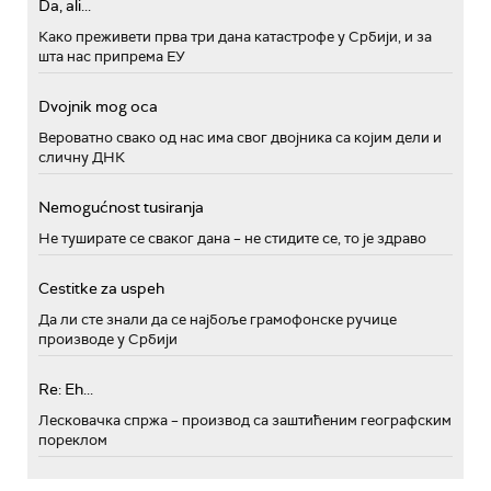
Da, ali...
Како преживети прва три дана катастрофе у Србији, и за
шта нас припрема ЕУ
Dvojnik mog oca
Вероватно свако од нас има свог двојника са којим дели и
сличну ДНК
Nemogućnost tusiranja
Не туширате се сваког дана – не стидите се, то је здраво
Cestitke za uspeh
Да ли сте знали да се најбоље грамофонске ручице
производе у Србији
Re: Eh...
Лесковачка спржа – производ са заштићеним географским
пореклом