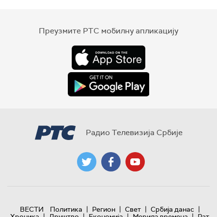
Преузмите РТС мобилну апликацију
Радио Телевизија Србије
|
|
|
|
ВЕСТИ
Политика
Регион
Свет
Србија данас
|
|
|
|
Хроника
Друштво
Економија
Мерила времена
Рат