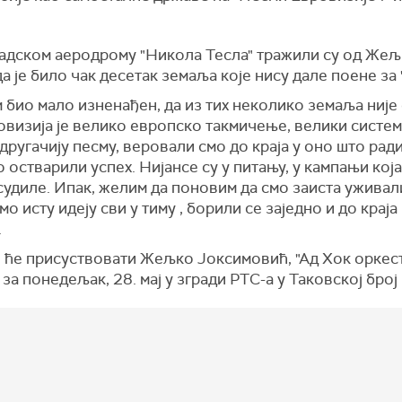
адском аеродрому "Никола Тесла" тражили су од Же
а је било чак десетак земаља које нису дале поене за 
 био мало изненађен, да из тих неколико земаља није 
овизија је велико европско такмичење, велики систем
другачију песму, веровали смо до краја у оно што рад
 остварили успех. Нијансе су у питању, у кампањи која
есудиле. Ипак, желим да поновим да смо заиста уживал
о исту идеју сви у тиму , борили се заједно и до краја
.
ој ће присуствовати Жељко Јоксимовић, "Ад Хок оркес
 за понедељак, 28. мај у згради РТС-а у Таковској број