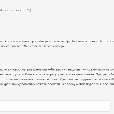
a vratite Beoviziju? ;)
nom i dostojanstvenom predstavljanju nase zemlje!Naravno da moramo biti zadov
vio srce na sceni!Ne vredi im nikakva euforija!
истојан говор, непроверене оптужбе, расну и националну мржњу као и нетол
а овом порталу. Коментари се морају односити на тему чланка. Предност ћ
таре писане великим словима нећемо објављивати. Задржавамо право избо
 на уређивачку политику можете послати на адресу webdesk@rts.rs. Поља о