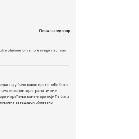
Пошаљи одговор
oljni plasmanom,ali pre svega nacinom
еранцију било какве врсте неће бити
е имати коментари граматички и
ра и краћења коментара који ће бити
бележена звездицом обавезно