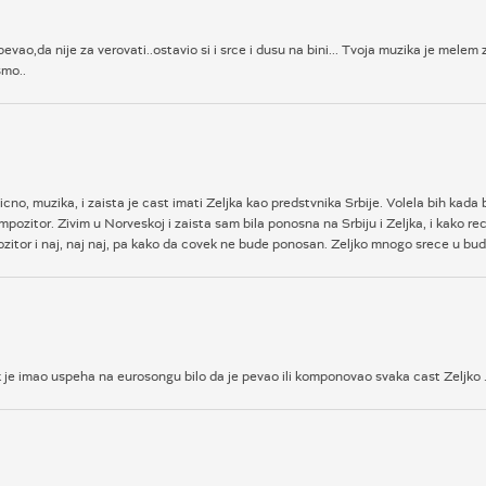
pevao,da nije za verovati..ostavio si i srce i dusu na bini... Tvoja muzika je mele
smo..
ticno, muzika, i zaista je cast imati Zeljka kao predstvnika Srbije. Volela bih kad
ompozitor. Zivim u Norveskoj i zaista sam bila ponosna na Srbiju i Zeljka, i kako r
zitor i naj, naj naj, pa kako da covek ne bude ponosan. Zeljko mnogo srece u bu
 je imao uspeha na eurosongu bilo da je pevao ili komponovao svaka cast Zeljko 