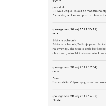
ljiljana
pobednik
....Hvala Zeljko..Tako si to maestralno ot
Evroviziju,pa i kao kompozitor...Ponosni 
(понедељак, 28.мај.2012 20:21)
sara
Srbija je pobednik
Srbija je pobednik, Zeljko je pevao fants
na Evroviziji, ako nista a onda bar kao k
obrazovan, svira 14 instrumenata, kompo
(понедељак, 28.мај.2012 17:34)
dena
Bravo
Sve cestitke Zeljku i njegovom timu uvek
(понедељак, 28.мај.2012 14:52)
Nastić