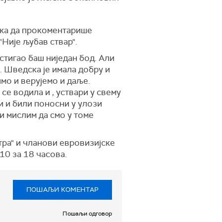
љка да прокоментарише
"Није љубав ствар".
стигао баш ниједан бод. Али
. Шведска је имала добру и
имо и верујемо и даље.
 се водила и , уствари у свему
и и били поносни у улози
 и мислим да смо у томе
тра" и чланови евровизијске
 10 за 18 часова.
ПОШАЉИ КОМЕНТАР
Пошаљи одговор