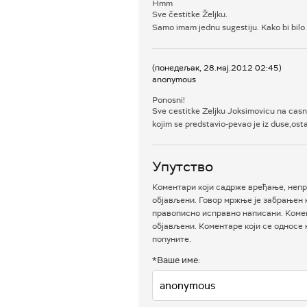
Hmm
Sve čestitke Željku.
Samo imam jednu sugestiju. Kako bi bilo d
(понедељак, 28.мај.2012 02:45)
anonymous
Ponosni!
Sve cestitke Zeljku Joksimovicu na cas
kojim se predstavio-pevao je iz duse,osta
Упутство
Коментари који садрже вређање, непр
објављени. Говор мржње је забрањен н
правописно исправно написани. Комен
објављени. Коментаре који се односе
попуните.
*Ваше име: