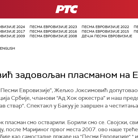
РТС
ОВИЗИЈЕ 2024
ПЕСМА ЕВРОВИЗИЈЕ 2023
ПЕСМА ЕВРОВИЗИЈЕ 2022
П
ОВИЗИЈЕ 2017
ПЕСМА ЕВРОВИЗИЈЕ 2016
ПЕСМА ЕВРОВИЗИЈЕ 2015
П
ОВИЗИЈЕ 2009
ПЕСМА ЕВРОВИЗИЈЕ 2008
ДЕЧЈА ПЕСМА ЕВРОВИЗИЈЕ
ENGLISH
ић задовољан пласманом на Е
“Песми Евровизије”, Жељко Јоксимовић допутовао 
ција Србије, чланови “Ад Хок оркестра” и наш пре
в ствар“. Спектакл у Бакуу је завршен а честитања
к пласман смо остварили. Борили смо се. Својски, сви
ју, после Маријиног првог места 2007. ово наше трећ
бије као самосталне државе на "Песми Евровизије"." 