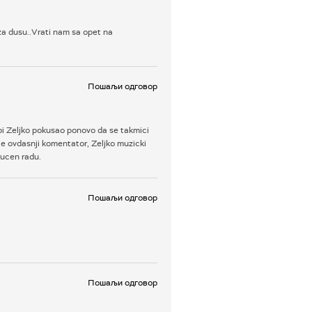
m za dusu..Vrati nam sa opet na
Пошаљи одговор
a bi Zeljko pokusao ponovo da se takmici
ece ovdasnji komentator, Zeljko muzicki
ducen radu.
Пошаљи одговор
.
Пошаљи одговор