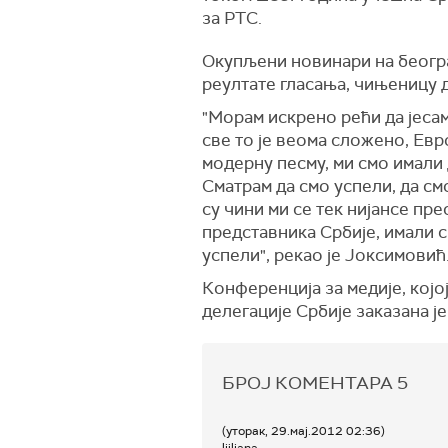
за РТС.
Окупљени новинари на беогр
реултате гласања, чињеницу д
"Морам искрено рећи да јесам
све то је веома сложено, Евр
модерну песму, ми смо имали 
Сматрам да смо успели, да смо
су чини ми се тек нијансе пр
представника Србије, имали см
успели", рекао је Јоксимовић
Конференција за медије, кој
делегације Србије заказана је
БРОЈ КОМЕНТАРА
5
(уторак, 29.мај.2012 02:36)