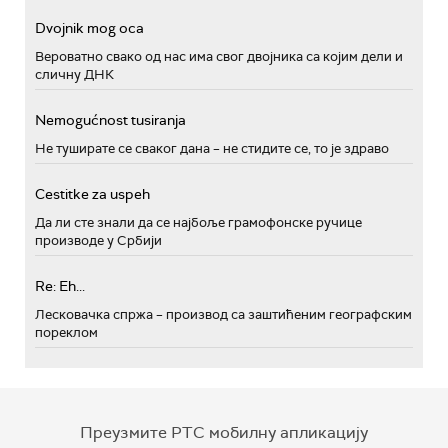
Dvojnik mog oca
Вероватно свако од нас има свог двојника са којим дели и
сличну ДНК
Nemogućnost tusiranja
Не туширате се сваког дана – не стидите се, то је здраво
Cestitke za uspeh
Да ли сте знали да се најбоље грамофонске ручице
производе у Србији
Re: Eh...
Лесковачка спржа – производ са заштићеним географским
пореклом
Преузмите РТС мобилну апликацију