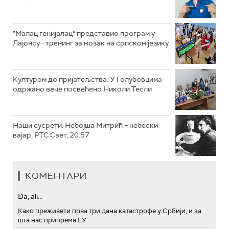
"Малац генијалац“ представио програм у
Лајонсу - тренинг за мозак на српском језику
Културом до пријатељства: У Голубовцима
одржано вече посвећено Николи Тесли
Наши сусрети: Небојша Митрић – небески
вајар, РТС Свет, 20.57
КОМЕНТАРИ
Da, ali...
Како преживети прва три дана катастрофе у Србији, и за
шта нас припрема ЕУ