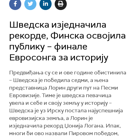
Шведска изједначила
рекорде, Финска освојила
публику – финале
Евросонга за историју
Предвиђања су се и ове године обистинила
– Шведска је победила седми, а њена
представница Лорин други пут на Песми
Евровизије. Тиме је шведска певачица
увела и себе и своју земљу у историју –
Шведска је уз Ирску постала најуспешнија
евровизијска земља, а Лорин је
изједначила рекорд Џонија Логана. Ипак,
многи би ово назвали Пировом победом,