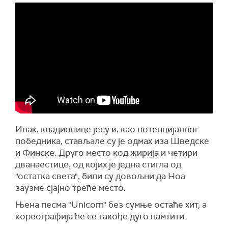
Ипак, кладионице јесу и, као потенцијалног
победника, стављале су је одмах иза Шведске
и Финске. Друго место код жирија и четири
дванаестице, од којих је једна стигла од
"остатка света", били су довољни да Ноа
заузме сјајно треће место.
Њена песма "Unicorn" без сумње остаће хит, а
кореографија ће се такође дуго памтити.