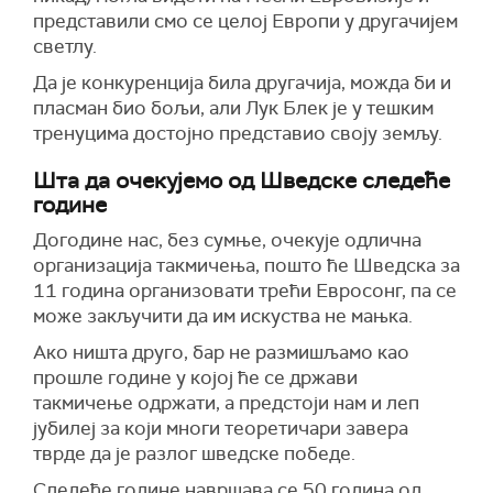
представили смо се целој Европи у другачијем
светлу.
Да је конкуренција била другачија, можда би и
пласман био бољи, али Лук Блек је у тешким
тренуцима достојно представио своју земљу.
Шта да очекујемо од Шведске следеће
године
Догодине нас, без сумње, очекује одлична
организација такмичења, пошто ће Шведска за
11 година организовати трећи Евросонг, па се
може закључити да им искуства не мањка.
Ако ништа друго, бар не размишљамо као
прошле године у којој ће се држави
такмичење одржати, а предстоји нам и леп
јубилеј за који многи теоретичари завера
тврде да је разлог шведске победе.
Следеће године навршава се 50 година од