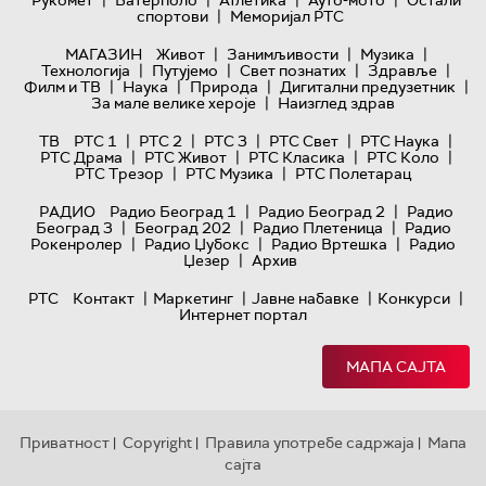
|
спортови
Меморијал РТС
|
|
|
МАГАЗИН
Живот
Занимљивости
Музика
|
|
|
|
Технологијa
Путујемо
Свет познатих
Здравље
|
|
|
|
Филм и ТВ
Наука
Природа
Дигитални предузетник
|
За мале велике хероје
Наизглед здрав
|
|
|
|
|
ТВ
РТС 1
РТС 2
РТС 3
РТС Свет
РТС Наука
|
|
|
|
РТС Драма
РТС Живот
РТС Класика
РТС Коло
|
|
РТС Трезор
РТС Музика
РТС Полетарац
|
|
РАДИО
Радио Београд 1
Радио Београд 2
Радио
|
|
|
Београд 3
Београд 202
Радио Плетеница
Радио
|
|
|
Рокенролер
Радио Џубокс
Радио Вртешка
Радио
|
Џезер
Архив
|
|
|
|
РТС
Контакт
Маркетинг
Јавне набавке
Конкурси
Интернет портал
МАПА САЈТА
Приватност
Copyright
Правила употребе садржаја
Мапа
|
|
|
сајта