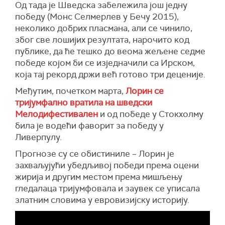
Од тада је Шведска забележила још једну
победу (Монс Селмерлев у Бечу 2015),
неколико добрих пласмана, али се чинило,
због све лошијих резултата, нарочито код
публике, да ће тешко до веома жељене седме
победе којом би се изједначили са Ирском,
која тај рекорд држи већ готово три деценије.
Међутим, почетком марта,
Лорин се
тријумфално вратила на шведски
Мелодифестивален
и од победе у Стокхолму
била је водећи фаворит за победу у
Ливерпулу.
Прогнозе су се обистиниле – Лорин је
захваљујући убедљивој победи према оцени
жирија и другим местом према мишљењу
гледалаца тријумфовала и заувек се уписала
златним словима у евровизијску историју.