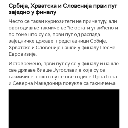
Србија, Хрватска и Словенија први пут
заједно у финалу
Често се такви куриозитети не примећују, али
овогодишње такмичење ће остати упамћено и
по томе што су се, први пут од распада
заједничке државе, представници Србије,
Хрватске и Словеније нашли у финалу Песме
Евровизије.
Истовремено, први пут су се у финалу и нашле
све државе бивше Југославије које су се
такмичиле, пошто су се ове године Црна Гора
и Северна Македонија повукле са такмичења.