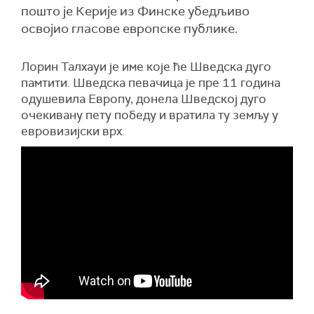
пошто је Керије из Финске убедљиво
освојио гласове европске публике.
Лорин Талхауи је име које ће Шведска дуго
памтити. Шведска певачица је пре 11 година
одушевила Европу, донела Шведској дуго
очекивану пету победу и вратила ту земљу у
евровизијски врх.