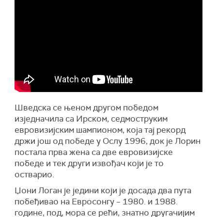
Шведска се њеном другом победом
изједначила са Ирском, седмоструким
евровизијским шампионом, која тај рекорд
држи још од победе у Ослу 1996, док је Лорин
постала прва жена са две евровизијске
победе и тек други извођач који је то
остварио.
Џони Логан је једини који је досада два пута
побеђивао на Евросонгу – 1980. и 1988.
године, под, мора се рећи, знатно другачијим