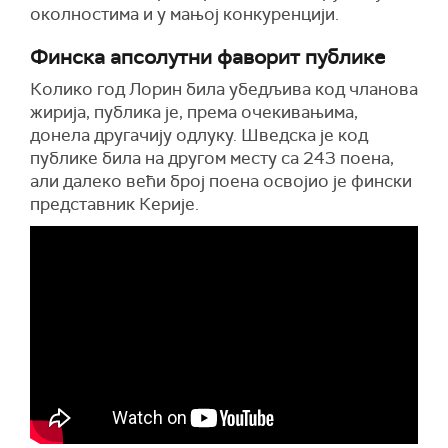
околностима и у мањој конкуренцији.
Финска апсолутни фаворит публике
Колико год Лорин била убедљива код чланова
жирија, публика је, према очекивањима,
донела другачију одлуку. Шведска је код
публике била на другом месту са 243 поена,
али далеко већи број поена освојио је фински
представник Керије.