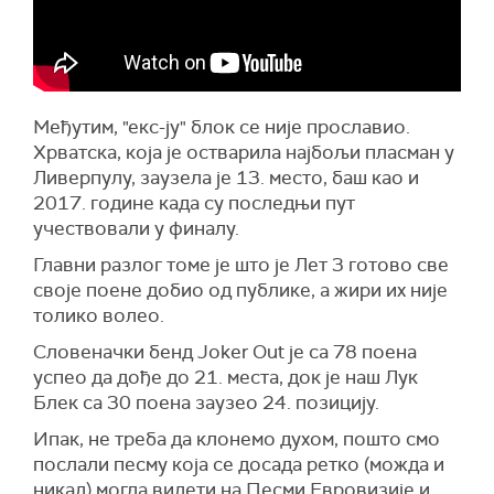
Међутим, "екс-ју" блок се није прославио.
Хрватска, која је остварила најбољи пласман у
Ливерпулу, заузела је 13. место, баш као и
2017. године када су последњи пут
учествовали у финалу.
Главни разлог томе је што је Лет 3 готово све
своје поене добио од публике, а жири их није
толико волео.
Словеначки бенд Joker Out је са 78 поена
успео да дође до 21. места, док је наш Лук
Блек са 30 поена заузео 24. позицију.
Ипак, не треба да клонемо духом, пошто смо
послали песму која се досада ретко (можда и
никад) могла видети на Песми Евровизије и