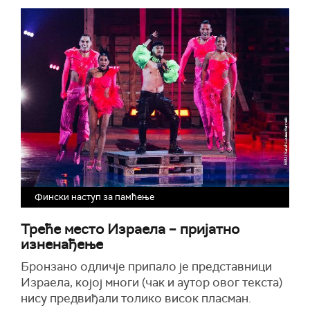
Фински наступ за памћење
Треће место Израела – пријатно
изненађење
Бронзано одличје припало је представници
Израела, којој многи (чак и аутор овог текста)
нису предвиђали толико висок пласман.