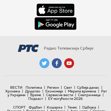
Радио Телевизија Србије
|
|
|
|
ВЕСТИ
Политика
Регион
Свет
Србија данас
|
|
|
|
Хроника
Друштво
Економија
Мерила времена
Рат
|
|
|
|
у Украјини
Време
Сервисне вести
Сматрачница
|
Подкаст
ЕУ могућности 2026
|
|
|
|
СПОРТ
Фудбал
Кошарка
Тенис
Одбојка
|
|
|
|
Рукомет
Ватерполо
Атлетика
Ауто-мото
Остали