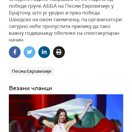
победе групе АББА на Песми Евровизије у
Брајтону, што је уједно и прва победа
Шведске на овом такмичењу, па организатори
сигурно неће пропустити прилику да тако
важну годишњицу обележе на спектакуларан
начин.
Песма Евровизије
Везани чланци