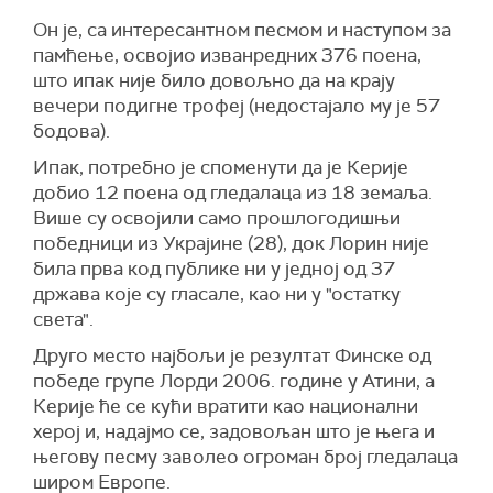
Он је, са интересантном песмом и наступом за
памћење, освојио изванредних 376 поена,
што ипак није било довољно да на крају
вечери подигне трофеј (недостајало му је 57
бодова).
Ипак, потребно је споменути да је Керије
добио 12 поена од гледалаца из 18 земаља.
Више су освојили само прошлогодишњи
победници из Украјине (28), док Лорин није
била прва код публике ни у једној од 37
држава које су гласале, као ни у "остатку
света".
Друго место најбољи је резултат Финске од
победе групе Лорди 2006. године у Атини, а
Керије ће се кући вратити као национални
херој и, надајмо се, задовољан што је њега и
његову песму заволео огроман број гледалаца
широм Европе.