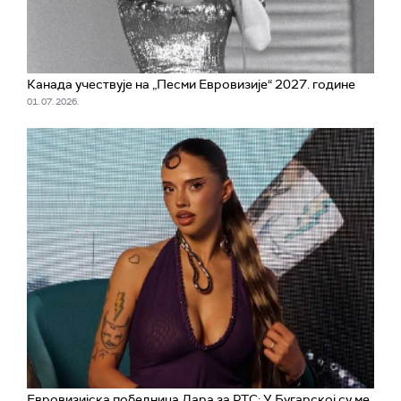
Канада учествује на „Песми Евровизије“ 2027. године
01. 07. 2026.
Евровизијска победница Дара за РТС: У Бугарској су ме