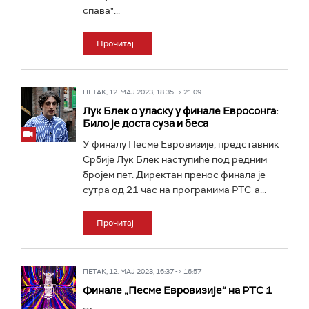
спава"...
Прочитај
ПЕТАК, 12. МАЈ 2023, 18:35 -> 21:09
Лук Блек о уласку у финале Евросонга:
Било је доста суза и беса
У финалу Песме Евровизије, представник
Србије Лук Блек наступиће под редним
бројем пет. Директан пренос финала je
сутра од 21 час на програмима РТС-а...
Прочитај
ПЕТАК, 12. МАЈ 2023, 16:37 -> 16:57
Финале „Песме Евровизије“ на РТС 1