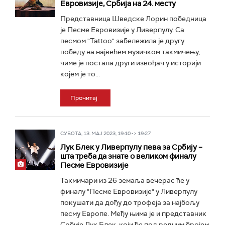
Евровизије, Србија на 24. месту
Представница Шведске Лорин победница
је Песме Евровизије у Ливерпулу. Са
песмом "Tattoo" забележила је другу
победу на највећем музичком такмичењу,
чиме је постала други извођач у историји
којем је то...
Прочитај
СУБОТА, 13. МАЈ 2023, 19:10 -> 19:27
Лук Блек у Ливерпулу пева за Србију –
шта треба да знате о великом финалу
Песме Евровизије
Такмичари из 26 земаља вечерас ће у
финалу "Песме Евровизије" у Ливерпулу
покушати да дођу до трофеја за најбољу
песму Европе. Међу њима је и представник
Србије Лук Блек, који ће под редним бројем