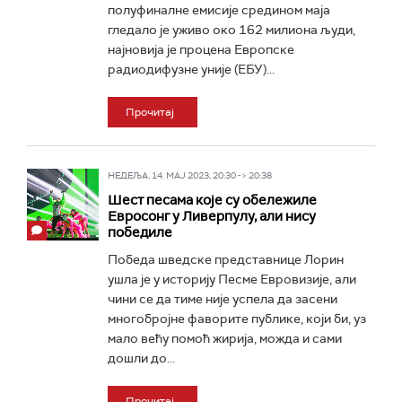
полуфиналне емисије средином маја
гледало је уживо око 162 милиона људи,
најновија је процена Европске
радиодифузне уније (ЕБУ)...
Прочитај
НЕДЕЉА, 14. МАЈ 2023, 20:30 -> 20:38
Шест песама које су обележиле
Евросонг у Ливерпулу, али нису
победиле
Победа шведске представнице Лорин
ушла је у историју Песме Евровизије, али
чини се да тиме није успела да засени
многобројне фаворите публике, који би, уз
мало већу помоћ жирија, можда и сами
дошли до...
Прочитај