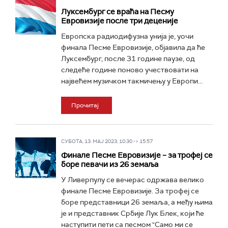
Луксембург се враћа на Песму
Евровизије после три деценије
Европска радиодифузна унија је, уочи
финала Песме Евровизије, објавила да ће
Луксембург, после 31 године паузе, од
следеће године поново учествовати на
највећем музичком такмичењу у Европи...
Прочитај
СУБОТА, 13. МАЈ 2023, 10:30 -> 15:57
Финале Песме Евровизије – за трофеј се
боре певачи из 26 земаља
У Ливерпулу се вечерас одржава велико
финале Песме Евровизије. За трофеј се
боре представници 26 земаља, а међу њима
је и представник Србије Лук Блек, који ће
наступити пети са песмом "Само ми се