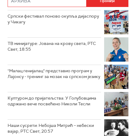
Српски фестивал поново окупља дијаспору
у Чикагу
ТВ минијатуре: Јована на крову света, РТС
Свет, 18.55
"Малац генијалац“ представио програм у
Лајонсу - тренинг за мозак на српском језику
Културом до пријатељства: У Голубовцима
одржано вече посвећено Николи Тесли
Наши сусрети: Небојша Митрић – небески
вајар, РТС Свет, 20.57