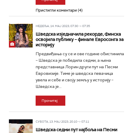
Пристигли коментари (4)
НЕДЕЉА, 14. МАЈ 2023, 07:30 -> 07:35
Шведска изједначила рекорде, Финска
освојила публику – финале Евросонга за
историју
Предвиђања су се и ове године обистинила
– Шведска је победила седми, а њена
представница Лорин други пут на Песми
Евровизије. Тиме је шведска певачица
увела и себе и своју земљу у историју –
Шведска је...
Прочитај
СУБОТА, 13. МАЈ 2023, 20:10 -> 07:11
Шведска седми пут најбоља на Песми