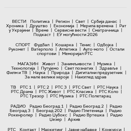
|
|
|
|
ВЕСТИ
Политика
Регион
Свет
Србија данас
|
|
|
|
Хроника
Друштво
Економија
Мерила времена
Рат
|
|
|
|
у Украјини
Време
Сервисне вести
Сматрачница
|
Подкаст
ЕУ могућности 2026
|
|
|
|
СПОРТ
Фудбал
Кошарка
Тенис
Одбојка
|
|
|
|
Рукомет
Ватерполо
Атлетика
Ауто-мото
Остали
|
спортови
Меморијал РТС
|
|
|
МАГАЗИН
Живот
Занимљивости
Музика
|
|
|
|
Технологијa
Путујемо
Свет познатих
Здравље
|
|
|
|
Филм и ТВ
Наука
Природа
Дигитални предузетник
|
За мале велике хероје
Наизглед здрав
|
|
|
|
|
ТВ
РТС 1
РТС 2
РТС 3
РТС Свет
РТС Наука
|
|
|
|
РТС Драма
РТС Живот
РТС Класика
РТС Коло
|
|
РТС Трезор
РТС Музика
РТС Полетарац
|
|
РАДИО
Радио Београд 1
Радио Београд 2
Радио
|
|
|
Београд 3
Београд 202
Радио Плетеница
Радио
|
|
|
Рокенролер
Радио Џубокс
Радио Вртешка
Радио
|
Џезер
Архив
|
|
|
|
РТС
Контакт
Маркетинг
Јавне набавке
Конкурси