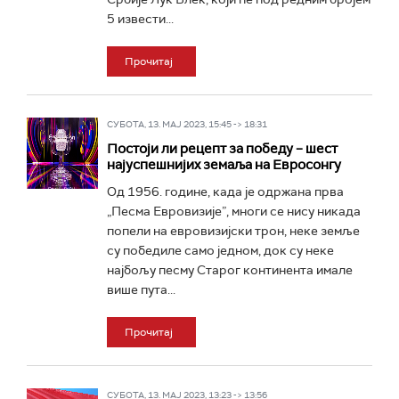
5 извести...
Прочитај
СУБОТА, 13. МАЈ 2023, 15:45 -> 18:31
Постоји ли рецепт за победу – шест
најуспешнијих земаља на Евросонгу
Од 1956. године, када је одржана прва
„Песма Евровизије”, многи се нису никада
попели на евровизијски трон, неке земље
су победиле само једном, док су неке
најбољу песму Старог континента имале
више пута...
Прочитај
СУБОТА, 13. МАЈ 2023, 13:23 -> 13:56