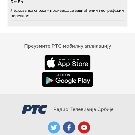
Re: Eh...
Лесковачка спржа – производ са заштићеним географским
пореклом
Преузмите РТС мобилну апликацију
Радио Телевизија Србије