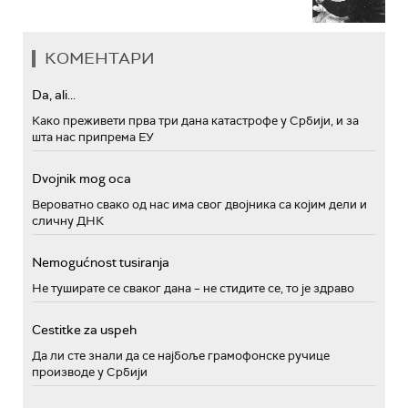
КОМЕНТАРИ
Da, ali...
Како преживети прва три дана катастрофе у Србији, и за
шта нас припрема ЕУ
Dvojnik mog oca
Вероватно свако од нас има свог двојника са којим дели и
сличну ДНК
Nemogućnost tusiranja
Не туширате се сваког дана – не стидите се, то је здраво
Cestitke za uspeh
Да ли сте знали да се најбоље грамофонске ручице
производе у Србији