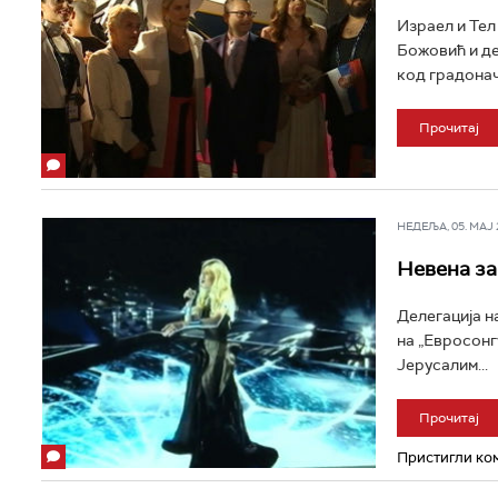
Израел и Тел
Божовић и де
код градонач
Прочитај
НЕДЕЉА, 05. МАЈ 2
Невена за
Делегација н
на „Евросонг
Јерусалим...
Прочитај
Пристигли ком