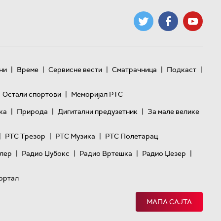
|
|
|
|
|
ни
Време
Сервисне вести
Сматрачница
Подкаст
|
Остали спортови
Меморијал РТС
|
|
|
ка
Природа
Дигитални предузетник
За мале велике
|
|
|
РТС Трезор
РТС Музика
РТС Полетарац
|
|
|
|
лер
Радио Џубокс
Радио Вртешка
Радио Џезер
ортал
МАПА САЈТА