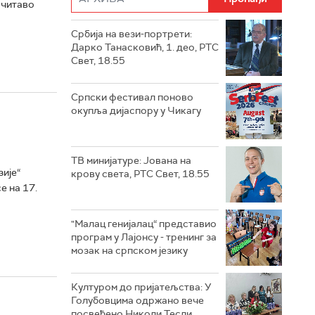
а читаво
Србија на вези-портрети:
Дарко Танасковић, 1. део, РТС
Свет, 18.55
Српски фестивал поново
окупља дијаспору у Чикагу
ТВ минијатуре: Јована на
зије“
крову света, РТС Свет, 18.55
е на 17.
"Малац генијалац“ представио
програм у Лајонсу - тренинг за
мозак на српском језику
Културом до пријатељства: У
Голубовцима одржано вече
посвећено Николи Тесли