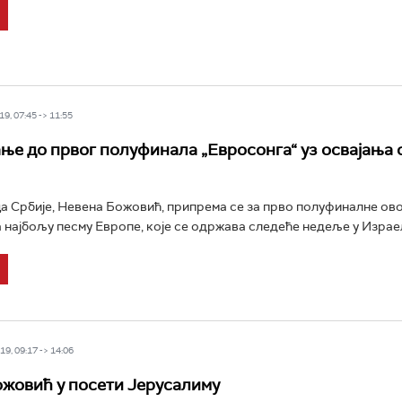
9, 07:45 -> 11:55
ње до првог полуфинала „Евросонга“ уз освајања 
 Србије, Невена Божовић, припрема се за прво полуфиналне о
 најбољу песму Европе, које се одржава следеће недеље у Израелу
9, 09:17 -> 14:06
жовић у посети Јерусалиму