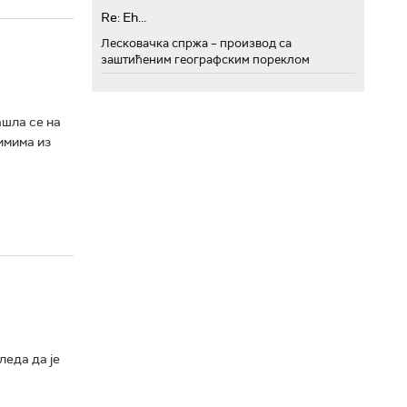
Re: Eh...
Лесковачка спржа – производ са
заштићеним географским пореклом
шла се на
имима из
леда да је