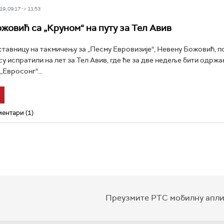
9, 09:17 -> 11:53
жовић са „Круном“ на путу за Тел Авив
тавницу на такмичењу за „Песму Евровизије“, Невену Божовић, п
у испратили на лет за Тел Авив, где ће за две недеље бити одржа
Евросонг“...
ентари (1)
Преузмите РТС мобилну апли