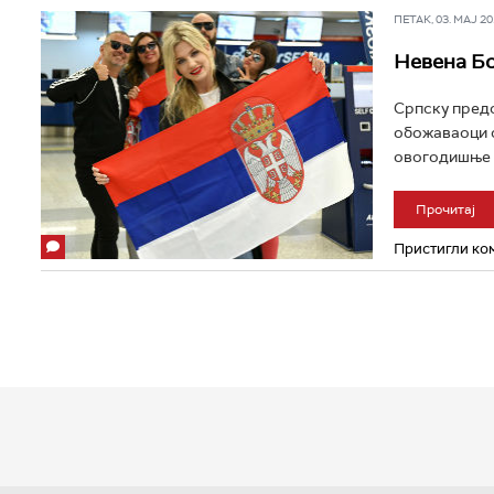
ПЕТАК, 03. МАЈ 201
Невена Бо
Српску предс
обожаваоци с
овогодишње „
Прочитај
Пристигли ком