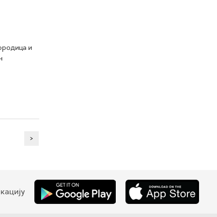
ородица и
н
>
кацију