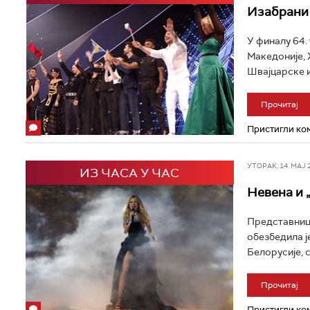
Изабрани 
У финалу 64.
Македоније, 
Швајцарске и
Прочитај
Пристигли ком
УТОРАК, 14. МАЈ 20
ИЗ ЧАСА У ЧАС
Невена и „
Представница
обезбедила ј
Белорусије, с
Прочитај
Пристигли ком