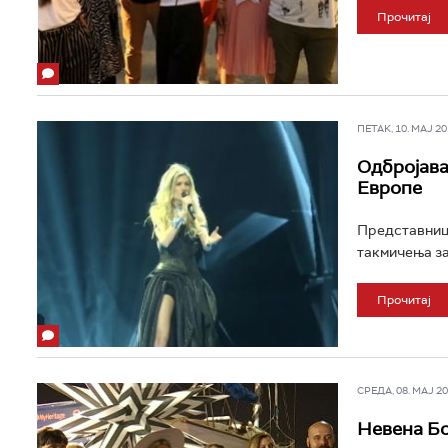
Прочитај
ПЕТАК, 10. МАЈ 201
Одбројава
Европе
Представница
такмичења за
Прочитај
СРЕДА, 08. МАЈ 201
Невена Бо