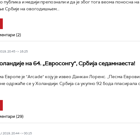
то публика и медији препознали и да је због тога веома поносна н
 Србије на овогодишњем...
ентари (2)
19, 20:45 -> 16:25
оландије на 64. „Евросонгу“, Србија седамнаеста!
а Европе је "Arcade" коју је извео Данкан Лоренс. „Песма Еврови
не одржаће се у Холандији. Србија са укупно 92 бода пласирала с
ентари (29)
 2019, 20:44 -> 00:15