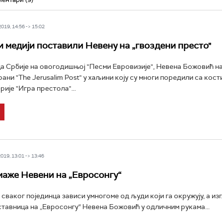
19, 14:56 -> 15:02
 медији поставили Невену на „гвоздени престо"
 Србије на овогодишњој "Песми Евровизије", Невена Божовић на
ани "The Jerusalim Post" у хаљини коју су многи поредили са кост
ије "Игра престола"...
19, 13:01 -> 13:46
маже Невени на „Евросонгу“
сваког појединца зависи умногоме од људи који га окружују, а изг
тавница на „Евросонгу“ Невена Божовић у одличним рукама...