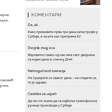
КОМЕНТАРИ
верне
ешке,
Da, ali...
Како преживети прва три дана катастрофе у
Србији, и за шта нас припрема ЕУ
Dvojnik mog oca
Вероватно свако од нас има свог двојника
са којим дели и сличну ДНК
Nemogućnost tusiranja
Не туширате се сваког дана – не стидите се,
Божовић
то је здраво
Грчке,
Cestitke za uspeh
Да ли сте знали да се најбоље грамофонске
ручице производе у Србији