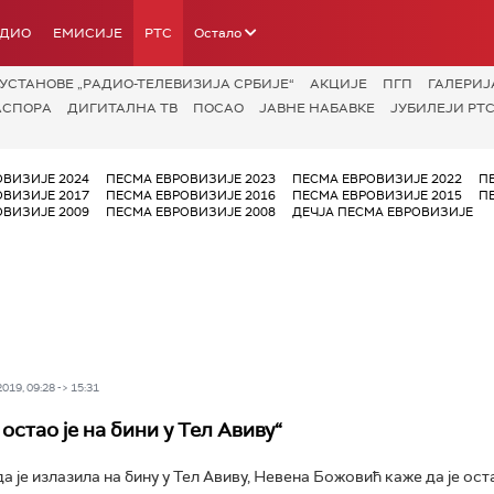
АДИО
ЕМИСИЈЕ
РТС
Остало
УСТАНОВЕ „РАДИО-ТЕЛЕВИЗИЈА СРБИЈЕ“
АКЦИЈЕ
ПГП
ГАЛЕРИЈ
АСПОРА
ДИГИТАЛНА ТВ
ПОСАО
ЈАВНЕ НАБАВКЕ
ЈУБИЛЕЈИ РТС
ОВИЗИЈЕ 2024
ПЕСМА ЕВРОВИЗИЈЕ 2023
ПЕСМА ЕВРОВИЗИЈЕ 2022
П
ОВИЗИЈЕ 2017
ПЕСМА ЕВРОВИЗИЈЕ 2016
ПЕСМА ЕВРОВИЗИЈЕ 2015
П
ОВИЗИЈЕ 2009
ПЕСМА ЕВРОВИЗИЈЕ 2008
ДЕЧЈА ПЕСМА ЕВРОВИЗИЈЕ
19, 09:28 -> 15:31
остао је на бини у Тел Авиву“
да је излазила на бину у Тел Авиву, Невена Божовић каже да је ос