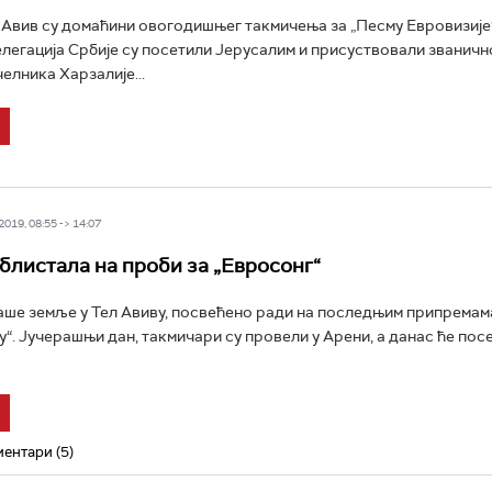
 Авив су домаћини овогодишњег такмичења за „Песму Евровизије
легација Србије су посетили Јерусалим и присуствовали званичн
елника Харзалије...
019, 08:55 -> 14:07
блистала на проби за „Евросонг“
аше земље у Тел Авиву, посвећено ради на последњим припремама
у“. Јучерашњи дан, такмичари су провели у Арени, а данас ће пос
ентари (5)