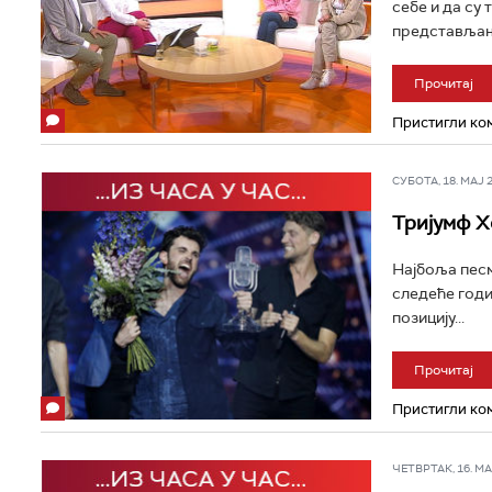
себе и да су 
представљање
Прочитај
Пристигли ком
СУБОТА, 18. МАЈ 20
Тријумф Х
Најбоља песм
следеће годи
позицију...
Прочитај
Пристигли ком
ЧЕТВРТАК, 16. МАЈ