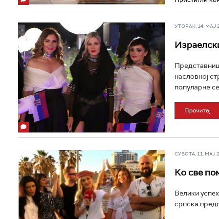
УТОРАК, 14. МАЈ 20
Израелски
Представница
насловној стр
популарне сер
Прочитај
СУБОТА, 11. МАЈ 20
Ко све по
Велики успех 
српска предс