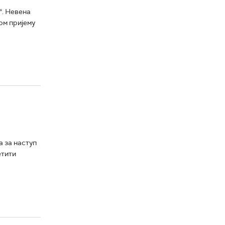
“. Невена
ом пријему
 за наступ
етити