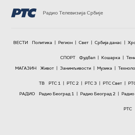
Радио Телевизија Србије
|
|
|
|
ВЕСТИ
Политика
Регион
Свет
Србија данас
Хр
|
|
СПОРТ
Фудбал
Кошарка
Тен
|
|
|
МАГАЗИН
Живот
Занимљивости
Музика
Техноло
|
|
|
|
ТВ
РТС 1
РТС 2
РТС 3
РТС Свет
РТ
|
|
РАДИО
Радио Београд 1
Радио Београд 2
Радио
РТС