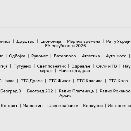
|
|
|
|
оника
Друштво
Економија
Мерила времена
Рат у Украји
ЕУ могућности 2026
|
|
|
|
|
|
ис
Одбојка
Рукомет
Ватерполо
Атлетика
Ауто-мото
|
|
|
|
|
гијa
Путујемо
Свет познатих
Здравље
Филм и ТВ
Нау
|
хероје
Наизглед здрав
|
|
|
|
С Наука
РТС Драма
РТС Живот
РТС Класика
РТС Коло
|
|
|
 Београд 3
Београд 202
Радио Плетеница
Радио Рокенро
Архив
|
|
|
|
Контакт
Маркетинг
Јавне набавке
Конкурси
Интернет п