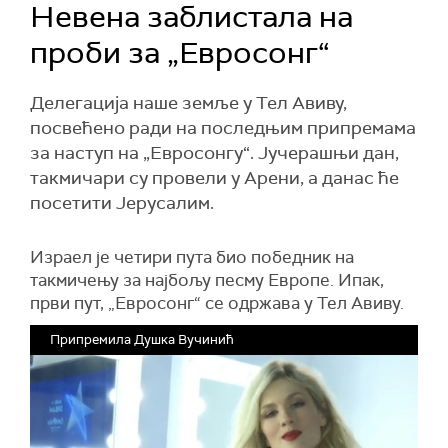
Невена заблистала на
проби за „Евросонг“
Делегација наше земље у Тел Авиву,
посвећено ради на последњим припремама
за наступ на „Евросонгу“. Јучерашњи дан,
такмичари су провели у Арени, а данас ће
посетити Јерусалим.
Израел је четири пута био победник на
такмичењу за најбољу песму Европе. Ипак,
први пут, „Евросонг“ се одржава у Тел Авиву.
Припремила Душка Вучинић