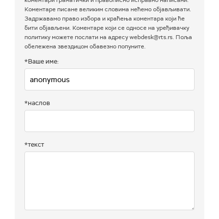
коментари граматички и правописно исправно написани.
Коментаре писане великим словима нећемо објављивати.
Задржавамо право избора и краћења коментара који ће
бити објављени. Коментаре који се односе на уређивачку
политику можете послати на адресу webdesk@rts.rs. Поља
обележена звездицом обавезно попуните.
*Ваше име:
*наслов
*текст