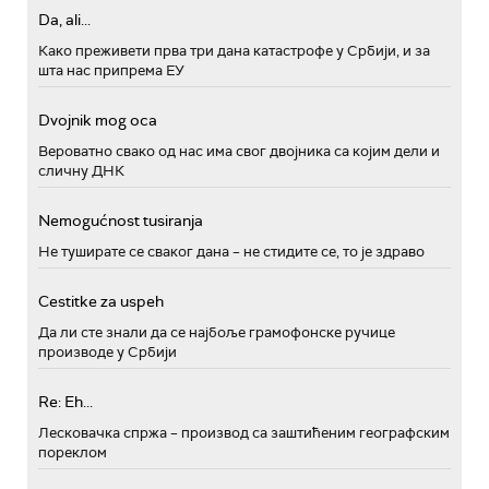
Da, ali...
Како преживети прва три дана катастрофе у Србији, и за
шта нас припрема ЕУ
Dvojnik mog oca
Вероватно свако од нас има свог двојника са којим дели и
сличну ДНК
Nemogućnost tusiranja
Не туширате се сваког дана – не стидите се, то је здраво
Cestitke za uspeh
Да ли сте знали да се најбоље грамофонске ручице
производе у Србији
Re: Eh...
Лесковачка спржа – производ са заштићеним географским
пореклом