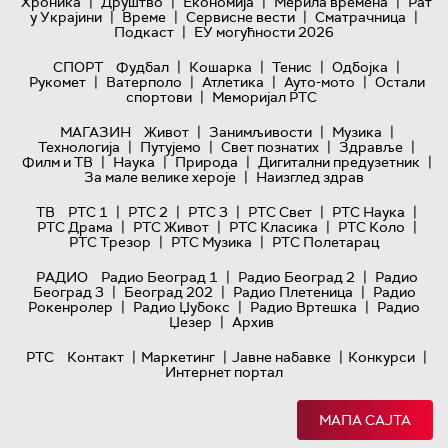
|
|
|
|
Хроника
Друштво
Економија
Мерила времена
Рат
|
|
|
|
у Украјини
Време
Сервисне вести
Сматрачница
|
Подкаст
ЕУ могућности 2026
|
|
|
|
СПОРТ
Фудбал
Кошарка
Тенис
Одбојка
|
|
|
|
Рукомет
Ватерполо
Атлетика
Ауто-мото
Остали
|
спортови
Меморијал РТС
|
|
|
МАГАЗИН
Живот
Занимљивости
Музика
|
|
|
|
Технологијa
Путујемо
Свет познатих
Здравље
|
|
|
|
Филм и ТВ
Наука
Природа
Дигитални предузетник
|
За мале велике хероје
Наизглед здрав
|
|
|
|
|
ТВ
РТС 1
РТС 2
РТС 3
РТС Свет
РТС Наука
|
|
|
|
РТС Драма
РТС Живот
РТС Класика
РТС Коло
|
|
РТС Трезор
РТС Музика
РТС Полетарац
|
|
РАДИО
Радио Београд 1
Радио Београд 2
Радио
|
|
|
Београд 3
Београд 202
Радио Плетеница
Радио
|
|
|
Рокенролер
Радио Џубокс
Радио Вртешка
Радио
|
Џезер
Архив
|
|
|
|
РТС
Контакт
Маркетинг
Јавне набавке
Конкурси
Интернет портал
МАПА САЈТА