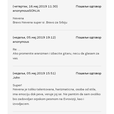
(четвртак, 16.мај.2019 11:30)
Пошаљи одговор
anonymousSONJA
Nevena
Bravo Nevena super si .Bravo za Srbiju
(недеља, 05.мај.2019 19:12)
Пошаљи одговор
anonymous
Re: ...
Ako promenite aranzman i izbacite gitaru, necu da glasam za
vas.
(недеља, 05.мај.2019 15:51)
Пошаљи одговор
John
Super!
Nevena je toliko talentovana, harizmaticna, osoba od stila,
ima emociju dok peva, veruje joj se. Ne pamtim da sam ovoliko
bio zadovoljan srpskom pesmom na Evroviziji, kao i
izvodjacem.