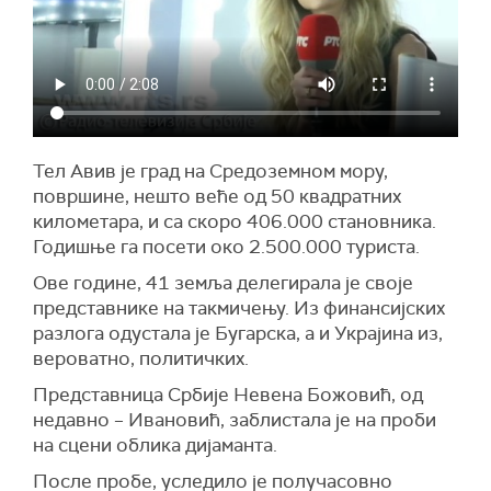
Тел Авив је град на Средоземном мору,
површине, нешто веће од 50 квадратних
километара, и са скоро 406.000 становника.
Годишње га посети око 2.500.000 туриста.
Ове године, 41 земља делегирала је своје
представнике на такмичењу. Из финансијских
разлога одустала је Бугарска, а и Украјина из,
вероватно, политичких.
Представница Србије Невена Божовић, од
недавно – Ивановић, заблистала је на проби
на сцени облика дијаманта.
После пробе, уследило је получасовно