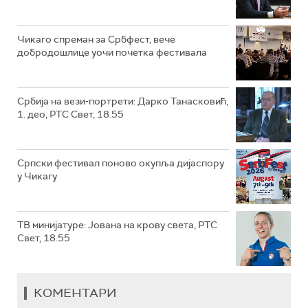
Чикаго спреман за Србфест, вече
добродошлице уочи почетка фестивала
Србија на вези-портрети: Дарко Танасковић,
1. део, РТС Свет, 18.55
Српски фестивал поново окупља дијаспору
у Чикагу
ТВ минијатуре: Јована на крову света, РТС
Свет, 18.55
КОМЕНТАРИ