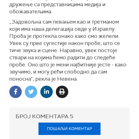
дружење са представницима медија и
обожаватељима.
„Задовољна сам певањем као и третманом
који има наша делегација овде у Израелу.
Проба је протекла онако како смо желели.
Увек су прве сугестије након пробе, што се
тиче звука и сцене. Наравно, увек постоје
ствари на којима ћемо радити до следеће
пробе. Оно што је мени најбитније јесте - како
звучимо, и могу рећи слободно да сам
поносна“, рекла је Невена.
БРОЈ КОМЕНТАРА
5
ПОШАЉИ КОМЕНТАР