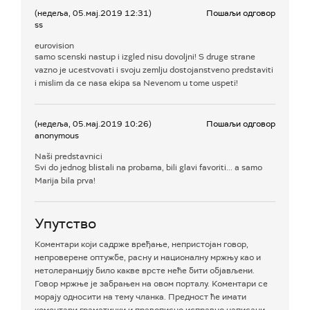
(недеља, 05.мај.2019 12:31)
Пошаљи одговор
ss
eurovision
samo scenski nastup i izgled nisu dovoljni! S druge strane
vazno je ucestvovati i svoju zemlju dostojanstveno predstaviti
i mislim da ce nasa ekipa sa Nevenom u tome uspeti!
(недеља, 05.мај.2019 10:26)
Пошаљи одговор
anonymous
Naši predstavnici
Svi do jednog blistali na probama, bili glavi favoriti... a samo
Marija bila prva!
Упутство
Коментари који садрже вређање, непристојан говор,
непроверене оптужбе, расну и националну мржњу као и
нетолеранцију било какве врсте неће бити објављени.
Говор мржње је забрањен на овом порталу. Коментари се
морају односити на тему чланка. Предност ће имати