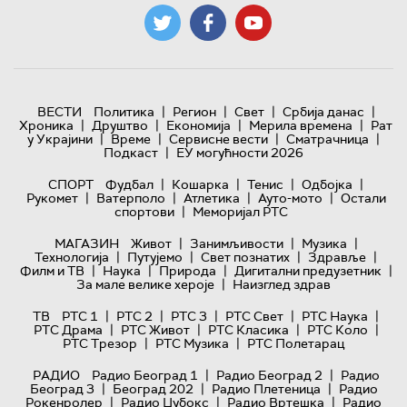
|
|
|
|
ВЕСТИ
Политика
Регион
Свет
Србија данас
|
|
|
|
Хроника
Друштво
Економија
Мерила времена
Рат
|
|
|
|
у Украјини
Време
Сервисне вести
Сматрачница
|
Подкаст
ЕУ могућности 2026
|
|
|
|
СПОРТ
Фудбал
Кошарка
Тенис
Одбојка
|
|
|
|
Рукомет
Ватерполо
Атлетика
Ауто-мото
Остали
|
спортови
Меморијал РТС
|
|
|
МАГАЗИН
Живот
Занимљивости
Музика
|
|
|
|
Технологијa
Путујемо
Свет познатих
Здравље
|
|
|
|
Филм и ТВ
Наука
Природа
Дигитални предузетник
|
За мале велике хероје
Наизглед здрав
|
|
|
|
|
ТВ
РТС 1
РТС 2
РТС 3
РТС Свет
РТС Наука
|
|
|
|
РТС Драма
РТС Живот
РТС Класика
РТС Коло
|
|
РТС Трезор
РТС Музика
РТС Полетарац
|
|
РАДИО
Радио Београд 1
Радио Београд 2
Радио
|
|
|
Београд 3
Београд 202
Радио Плетеница
Радио
|
|
|
Рокенролер
Радио Џубокс
Радио Вртешка
Радио