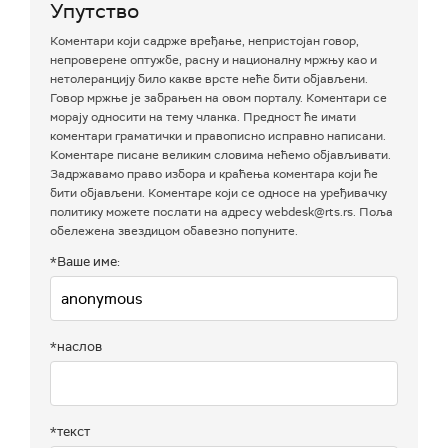
Упутство
Коментари који садрже вређање, непристојан говор,
непроверене оптужбе, расну и националну мржњу као и
нетолеранцију било какве врсте неће бити објављени.
Говор мржње је забрањен на овом порталу. Коментари се
морају односити на тему чланка. Предност ће имати
коментари граматички и правописно исправно написани.
Коментаре писане великим словима нећемо објављивати.
Задржавамо право избора и краћења коментара који ће
бити објављени. Коментаре који се односе на уређивачку
политику можете послати на адресу webdesk@rts.rs. Поља
обележена звездицом обавезно попуните.
*Ваше име:
*наслов
*текст