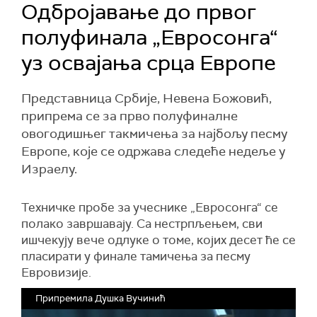
Одбројавање до првог
полуфинала „Евросонга“
уз освајања срца Европе
Представница Србије, Невена Божовић,
припрема се за прво полуфиналне
овогодишњег такмичења за најбољу песму
Европе, које се одржава следеће недеље у
Израелу.
Техничке пробе за учеснике „Евросонга“ се
полако завршавају. Са нестрпљењем, сви
ишчекују вече одлуке о томе, којих десет ће се
пласирати у финале тамичења за песму
Евровизије.
Припремила Душка Вучинић