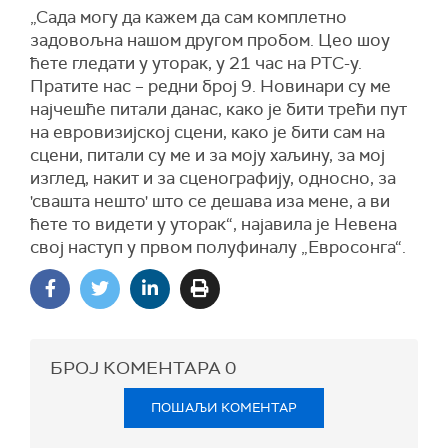
„Сада могу да кажем да сам комплетно
задовољна нашом другом пробом. Цео шоу
ћете гледати у уторак, у 21 час на РТС-у.
Пратите нас – редни број 9. Новинари су ме
најчешће питали данас, како је бити трећи пут
на евровизијској сцени, како је бити сам на
сцени, питали су ме и за моју хаљину, за мој
изглед, накит и за сценографију, односно, за
'свашта нешто' што се дешава иза мене, а ви
ћете то видети у уторак“, најавила је Невена
свој наступ у првом полуфиналу „Евросонга“.
БРОЈ КОМЕНТАРА
0
ПОШАЉИ КОМЕНТАР