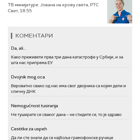
ТВ минијатуре: Јована на крову света, РТС
Свет, 18.55
КОМЕНТАРИ
Da, ali...
Како преживети прва три дана катастрофе у Србији, и за
шта нас припрема ЕУ
Dvojnik mog oca
Вероватно свако од нас има свог двојника са којим дели и
сличну ДНК
Nemogućnost tusiranja
Не туширате се сваког дана – не стидите се, то је здраво
Cestitke za uspeh
Да ли сте знали да се најбоље грамофонске ручице