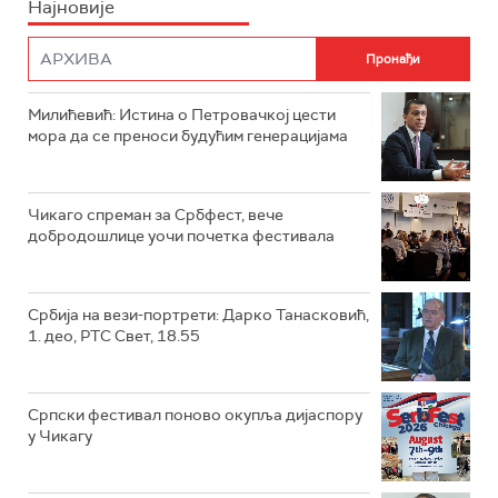
Најновије
Милићевић: Истина о Петровачкој цести
мора да се преноси будућим генерацијама
Чикаго спреман за Србфест, вече
добродошлице уочи почетка фестивала
Србија на вези-портрети: Дарко Танасковић,
1. део, РТС Свет, 18.55
Српски фестивал поново окупља дијаспору
у Чикагу