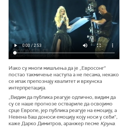
Иако су многи мишљења да је „Евросонг“
постао такмичење наступа а не песама, некако
се ипак препознају квалитет и врхунска
интерпретација.
„Видим да публика реагује одлично, видим да
су се наше прогнозе оствариле да освојимо
срце Европе, јер публика реагује на емоцију, а
Невена баш доноси емоцију коју носи у себи“,
каже Дарко Димитров, аранжер песме
Круна
.