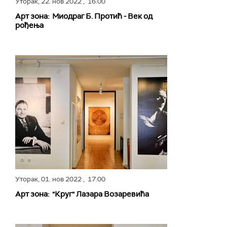
Уторак,
22. нов 2022
, 16:00
Арт зона: Миодраг Б. Протић - Век од
рођења
Уторак,
01. нов 2022
, 17:00
Арт зона: "Круг" Лазара Возаревића