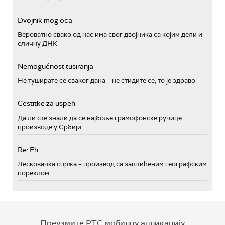
Dvojnik mog oca
Вероватно свако од нас има свог двојника са којим дели и
сличну ДНК
Nemogućnost tusiranja
Не туширате се сваког дана – не стидите се, то је здраво
Cestitke za uspeh
Да ли сте знали да се најбоље грамофонске ручице
производе у Србији
Re: Eh...
Лесковачка спржа – производ са заштићеним географским
пореклом
Преузмите РТС мобилну апликацију