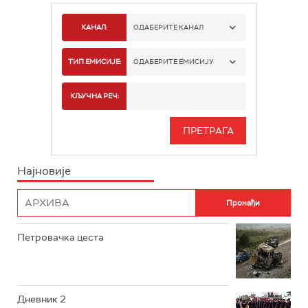
КАНАЛ:
ОДАБЕРИТЕ КАНАЛ
РТС 1
ТИП ЕМИСИЈЕ:
ОДАБЕРИТЕ ЕМИСИЈУ
РТС 2
СПОРТ
КЉУЧНА РЕЧ:
РТС 3
СЕРИЈА
РТС СВЕТ
ИНФО
Најновије
РТС НАУКА
ФИЛМ
РТС ДРАМА
Петровачка цеста
РТС ЖИВОТ
РТС КЛАСИКА
РТС КОЛО
Дневник 2