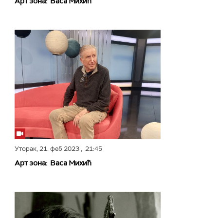
Арт зона: Васа Михић
Уторак,
21. феб 2023
, 21:45
Арт зона: Васа Михић