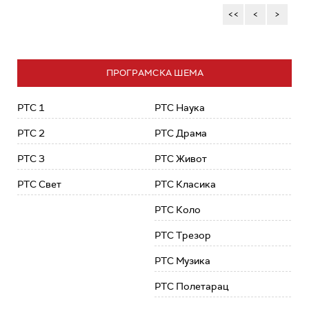
<<
<
>
ПРОГРАМСКА ШЕМА
РТС 1
РТС Наука
РТС 2
РТС Драма
РТС 3
РТС Живот
РТС Свет
РТС Класика
РТС Коло
РТС Трезор
РТС Музика
РТС Полетарац