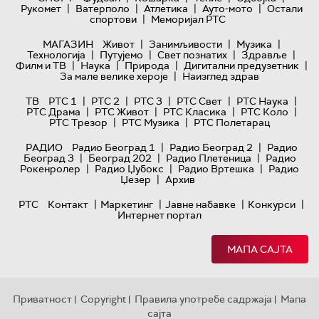
|
|
|
|
Рукомет
Ватерполо
Атлетика
Ауто-мото
Остали
|
спортови
Меморијал РТС
|
|
|
МАГАЗИН
Живот
Занимљивости
Музика
|
|
|
|
Технологијa
Путујемо
Свет познатих
Здравље
|
|
|
|
Филм и ТВ
Наука
Природа
Дигитални предузетник
|
За мале велике хероје
Наизглед здрав
|
|
|
|
|
ТВ
РТС 1
РТС 2
РТС 3
РТС Свет
РТС Наука
|
|
|
|
РТС Драма
РТС Живот
РТС Класика
РТС Коло
|
|
РТС Трезор
РТС Музика
РТС Полетарац
|
|
РАДИО
Радио Београд 1
Радио Београд 2
Радио
|
|
|
Београд 3
Београд 202
Радио Плетеница
Радио
|
|
|
Рокенролер
Радио Џубокс
Радио Вртешка
Радио
|
Џезер
Архив
|
|
|
|
РТС
Контакт
Маркетинг
Јавне набавке
Конкурси
Интернет портал
МАПА САЈТА
Приватност
Copyright
Правила употребе садржаја
Мапа
|
|
|
сајта