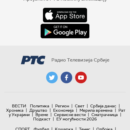
Радио Телевизија Србије
|
|
|
|
ВЕСТИ
Политика
Регион
Свет
Србија данас
|
|
|
|
Хроника
Друштво
Економија
Мерила времена
Рат
|
|
|
|
у Украјини
Време
Сервисне вести
Сматрачница
|
Подкаст
ЕУ могућности 2026
|
|
|
|
СПОРТ
Фудбал
Кошарка
Тенис
Одбојка