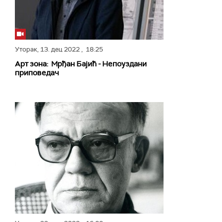
Уторак,
13. дец 2022
, 18:25
Арт зона: Мрђан Бајић - Непоуздани
приповедач