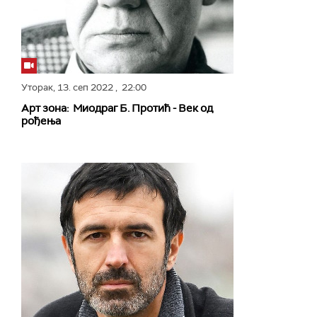
Уторак,
13. сеп 2022
, 22:00
Арт зона: Миодраг Б. Протић - Век од
рођења