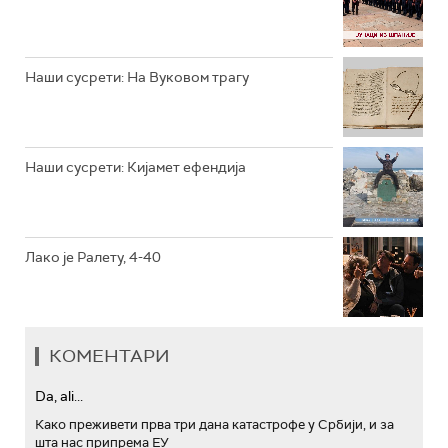
РТС ТРЕЗОР
РТС МУЗИКА
Наши сусрети: На Вуковом трагу
РТС ПОЛЕТАРАЦ
Наши сусрети: Кијамет ефендија
Лако је Ралету, 4-40
КОМЕНТАРИ
Da, ali...
Како преживети прва три дана катастрофе у Србији, и за
шта нас припрема ЕУ