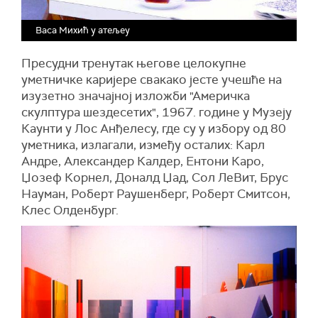
Васа Михић у атељеу
Пресудни тренутак његове целокупне
уметничке каријере свакако јесте учешће на
изузетно значајној изложби "Америчка
скулптура шездесетих", 1967. године у Музеју
Каунти у Лос Анђелесу, где су у избору од 80
уметника, излагали, између осталих: Карл
Андре, Александер Калдер, Ентони Каро,
Џозеф Корнел, Доналд Џад, Сол ЛеВит, Брус
Науман, Роберт Раушенберг, Роберт Смитсон,
Клес Олденбург.