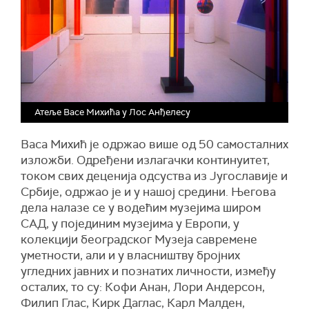
Атеље Васе Михића у Лос Анђелесу
Васа Михић је одржао више од 50 самосталних
изложби. Одређени излагачки континуитет,
током свих деценија одсуства из Југославије и
Србије, одржао је и у нашој средини. Његова
дела налазе се у водећим музејима широм
САД, у појединим музејима у Европи, у
колекцији београдског Музеја савремене
уметности, али и у власништву бројних
угледних јавних и познатих личности, између
осталих, то су: Кофи Анан, Лори Андерсон,
Филип Глас, Кирк Даглас, Карл Малден,