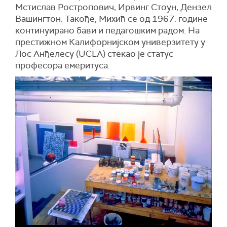
Мстислав Ростропович, Ирвинг Стоун, Дензел
Вашингтон. Такође, Михић се од 1967. године
континуирано бави и педагошким радом. На
престижном Калифорнијском универзитету у
Лос Анђелесу (UCLA) стекао је статус
професора емеритуса.