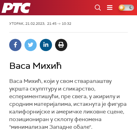
РТС
УТОРАК, 21.02.2023, 21:45 -> 10:32
Васа Михић
Васа Михић, који у свом стваралаштву
укршта скулптуру и сликарство,
еспериментишући, пре свега, у акирилу и
сродним материјалима, истакнута је фигура
калифорнијске и америчке ликовне сцене,
позициониран у склопу феномена
"минимализам Западне обале".