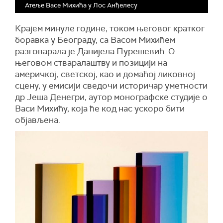
Атеље Васе Михића у Лос Анђелесу
Крајем минуле године, током његовог кратког
боравка у Београду, са Васом Михићем
разговарала је Данијела Пурешевић. О
његовом стваралаштву и позицији на
америчкој, светској, као и домаћој ликовној
сцену, у емисији сведочи историчар уметности
др Јеша Денегри, аутор монографске студије о
Васи Михићу, која ће код нас ускоро бити
објављена.