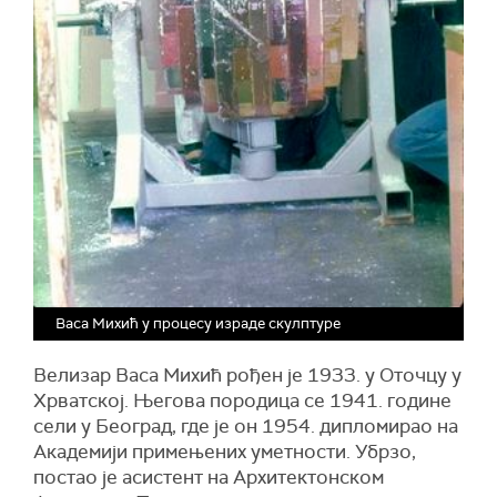
Васа Михић у процесу израде скулптуре
Велизар Васа Михић рођен је 1933. у Оточцу у
Хрватској. Његова породица се 1941. године
сели у Београд, где је он 1954. дипломирао на
Академији примењених уметности. Убрзо,
постао је асистент на Архитектонском