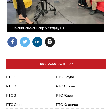
Са снимања емисије у студију РТС
ПРОГРАМСКА ШЕМА
РТС 1
РТС Наука
РТС 2
РТС Драма
РТС 3
РТС Живот
РТС Свет
РТС Класика