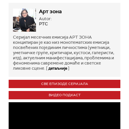
Арт зона
Autor:
РТС
Серијал месечних емисија АРТ ЗОНА
конципиран је као низ монотематских емисија
посвећених појединим личностима (уметници,
уметничке групе, критичари, кустоси, галеристи,
итд), актуелним манифестацијама, проблемима и
феноменима савремене домаће и светске
ликовне сцене. [
]
детаљније
СВЕ ЕПИЗОДЕ СЕРИЈАЛА
ВИДЕО ПОДКАСТ