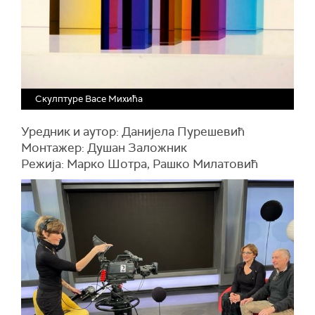
Скулптуре Васе Михића
Уредник и аутор: Данијела Пурешевић
Монтажер: Душан Заложник
Режија: Марко Шотра, Рашко Милатовић