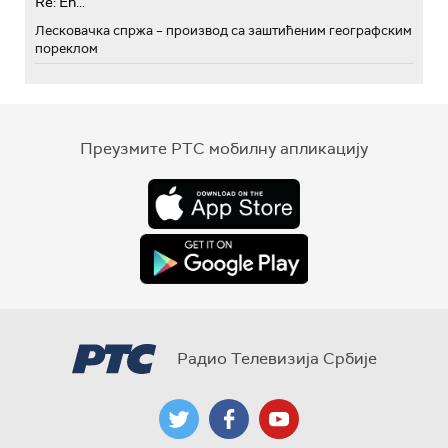
Re: Eh...
Лесковачка спржа – производ са заштићеним географским
пореклом
Преузмите РТС мобилну апликацију
Радио Телевизија Србије