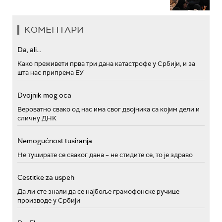
КОМЕНТАРИ
Da, ali...
Како преживети прва три дана катастрофе у Србији, и за
шта нас припрема ЕУ
Dvojnik mog oca
Вероватно свако од нас има свог двојника са којим дели и
сличну ДНК
Nemogućnost tusiranja
Не туширате се сваког дана – не стидите се, то је здраво
Cestitke za uspeh
Да ли сте знали да се најбоље грамофонске ручице
производе у Србији