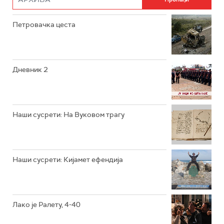
РТС ДРАМА
Петровачка цеста
РТС ЖИВОТ
РТС КЛАСИКА
РТС КОЛО
Дневник 2
РТС ТРЕЗОР
РТС МУЗИКА
Наши сусрети: На Вуковом трагу
РТС ПОЛЕТАРАЦ
Наши сусрети: Кијамет ефендија
Лако је Ралету, 4-40