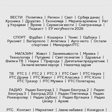
|
|
|
|
ВЕСТИ
Политика
Регион
Свет
Србија данас
|
|
|
|
Хроника
Друштво
Економија
Мерила времена
Рат
|
|
|
|
у Украјини
Време
Сервисне вести
Сматрачница
|
Подкаст
ЕУ могућности 2026
|
|
|
|
СПОРТ
Фудбал
Кошарка
Тенис
Одбојка
|
|
|
|
Рукомет
Ватерполо
Атлетика
Ауто-мото
Остали
|
спортови
Меморијал РТС
|
|
|
МАГАЗИН
Живот
Занимљивости
Музика
|
|
|
|
Технологијa
Путујемо
Свет познатих
Здравље
|
|
|
|
Филм и ТВ
Наука
Природа
Дигитални предузетник
|
За мале велике хероје
Наизглед здрав
|
|
|
|
|
ТВ
РТС 1
РТС 2
РТС 3
РТС Свет
РТС Наука
|
|
|
|
РТС Драма
РТС Живот
РТС Класика
РТС Коло
|
|
РТС Трезор
РТС Музика
РТС Полетарац
|
|
РАДИО
Радио Београд 1
Радио Београд 2
Радио
|
|
|
Београд 3
Београд 202
Радио Плетеница
Радио
|
|
|
Рокенролер
Радио Џубокс
Радио Вртешка
Радио
|
Џезер
Архив
|
|
|
|
РТС
Контакт
Маркетинг
Јавне набавке
Конкурси