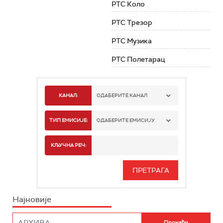
РТС Коло
РТС Трезор
РТС Музика
РТС Полетарац
КАНАЛ:
ОДАБЕРИТЕ КАНАЛ
РТС 1
ТИП ЕМИСИЈЕ:
ОДАБЕРИТЕ ЕМИСИЈУ
РТС 2
СПОРТ
КЉУЧНА РЕЧ:
РТС 3
СЕРИЈА
РТС СВЕТ
ИНФО
Најновије
РТС НАУКА
ФИЛМ