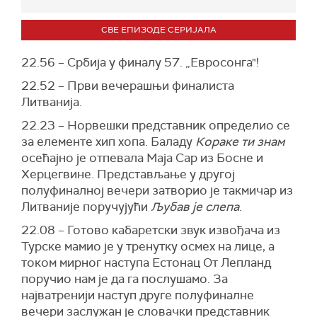
СВЕ ЕПИЗОДЕ СЕРИЈАЛА
22.56 – Србија у финалу 57. „Евросонга"!
22.52 – Први вечерашњи финалиста
Литванија.
22.23 – Норвешки представник определио се
за елементе хип хопа. Баладу
Кораке ти знам
осећајно је отпевала Маја Сар из Босне и
Херцегвине. Представљање у другој
полуфиналној вечери затворио је такмичар из
Литваније поручујући
Љубав је слепа
.
22.08 – Готово кабаретски звук извођача из
Турске мамио је у тренутку осмех на лице, а
током мирног наступа Естонац От Лепланд
поручио нам је да га послушамо. За
најватренији наступ друге полуфиналне
вечери заслужан је словачки представник