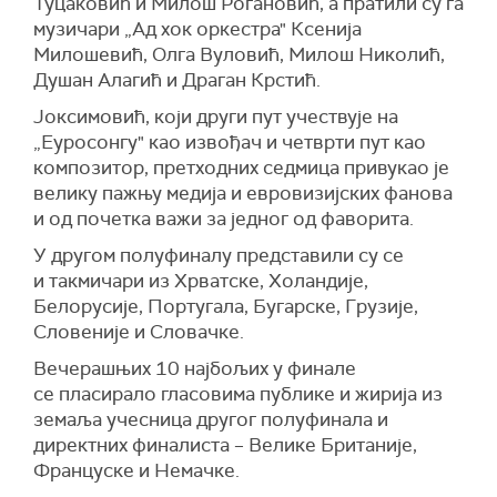
Туцаковић и Милош Рогановић, а пратили су га
музичари „Ад хок оркестра" Ксенија
Милошевић, Олга Вуловић, Милош Николић,
Душан Алагић и Драган Крстић.
Јоксимовић, који други пут учествује на
„Еуросонгу" као извођач и четврти пут као
композитор, претходних седмица привукао је
велику пажњу медија и евровизијских фанова
и од почетка важи за једног од фаворита.
У другом полуфиналу представили су се
и такмичари из Хрватске, Холандије,
Белорусије, Португала, Бугарске, Грузије,
Словеније и Словачке.
Вечерашњих 10 најбољих у финале
се пласирало гласовима публике и жирија из
земаља учесница другог полуфинала и
директних финалиста – Велике Британије,
Француске и Немачке.