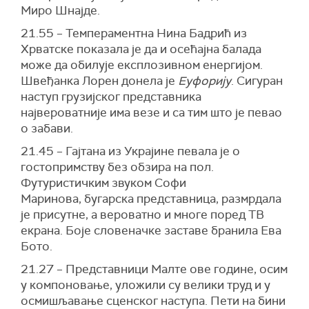
Миро Шнајде.
21.55 – Темпераментна Нина Бадрић из
Хрватске показала је да и осећајна балада
може да обилује експлозивном енергијом.
Швеђанка Лорен донела је
Еуфорију
. Сигуран
наступ грузијског представника
највероватније има везе и са тим што је певао
о забави.
21.45 – Гајтана из Украјине певала је о
гостопримству без обзира на пол.
Футуристичким звуком Софи
Маринова, бугарска представница, размрдала
је присутне, а вероватно и многе поред ТВ
екрана. Боје словеначке заставе бранила Ева
Бото.
21.27 – Представници Малте ове године, осим
у компоновање, уложили су велики труд и у
осмишљавање сценског наступа. Пети на бини