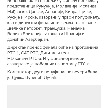
Вечерашњих 10 најбољих у финалу већ чекају
представници Румуније, Молдавије, Исланда,
Мађарске, Данске, Албаније, Кипра, Грчке,
Русије и Ирске, изабрани у првом полуфиналу,
као и директни финалисти, земље такозване
„велике петорке": Француска, Немачка,
Велика Британија, Италија и Шпанија и
домаћин Азербејџан.
Директан пренос финала биће на програмима
РТС 1, САТ РТС, Дигитал и тест
HD каналу РТС-а. И у финалној вечери
сазнајте ко је победник на порталу РТС-а.
Коментатор друге полуфиналне вечери била
је Душка Вучинић-Лучић.