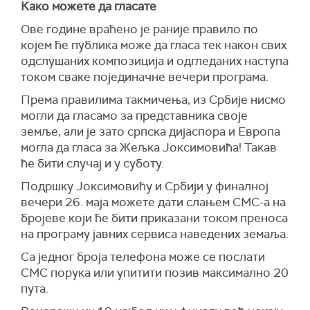
Како можете да гласате
Ове године враћено је раније правило по
којем ће публика може да гласа тек након свих
одслушаних композиција и одгледаних наступа
током сваке појединачне вечери програма.
Према правилима такмичења, из Србије нисмо
могли да гласамо за представника своје
земље, али је зато српска дијаспора и Европа
могла да гласа за Жељка Јоксимовића! Такав
ће бити случај и у суботу.
Подршку Јоксимовићу и Србији у финалној
вечери 26. маја можете дати слањем СМС-а на
бројеве који ће бити приказани током преноса
на програму јавних сервиса наведених земаља.
Са једног броја телефона може се послати
СМС порука или упитити позив максимално 20
пута.