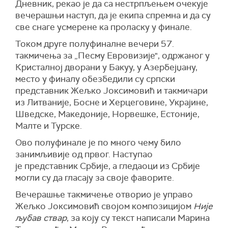
Дневник, рекао је да са нестрпљењем очекује
вечерашњи наступ, да је екипа спремна и да су
све снаге усмерене ка проласку у финале.
Током друге полуфиналне вечери 57.
такмичења за „Песму Евровизије", одржаног у
Кристалној дворани у Бакуу, у Азербејџану,
место у финалу обезбедили су српски
представник Жељко Јоксимовић и такмичари
из Литваније, Босне и Херцеговине, Украјине,
Шведске, Македоније, Норвешке, Естоније,
Малте и Турске.
Ово полуфинале је по много чему било
занимљивије од првог. Наступао
је представник Србије, а гледаоци из Србије
могли су да гласају за своје фаворите.
Вечерашње такмичење отворио је управо
Жељко Јоксимовић својом композицијом
Није
љубав ствар
, за коју су текст написали Марина