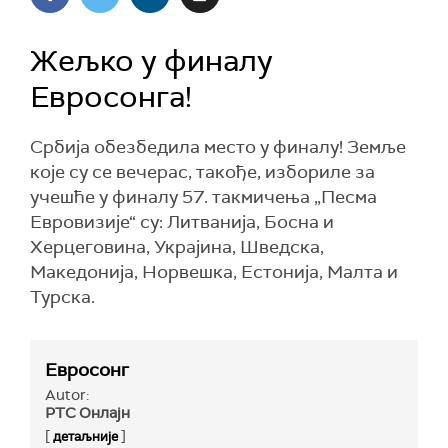
Жељко у финалу
Евросонга!
Србија обезбедила место у финалу! Земље
које су се вечерас, такође, избориле за
учешће у финалу 57. такмичења „Песма
Евровизије“ су: Литванија, Босна и
Херцеговина, Украјина, Шведска,
Македонија, Норвешка, Естонија, Малта и
Турска.
Евросонг
Autor:
РТС Онлајн
[
]
детаљније