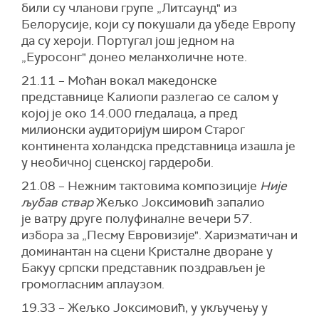
били су чланови групе „Литсаунд" из
Белорусије, који су покушали да убеде Европу
да су хероји. Португал још једном на
„Еуросонг" донео меланхоличне ноте.
21.11 – Моћан вокал македонске
представнице Калиопи разлегао се салом у
којој је око 14.000 гледалаца, а пред
милионски аудиторијум широм Старог
континента холандска представница изашла је
у необичној сценској гардероби.
21.08 – Нежним тактовима композиције
Није
љубав ствар
Жељко Јоксимовић запалио
је ватру друге полуфиналне вечери 57.
избора за „Песму Евровизије". Харизматичан и
доминантан на сцени Кристалне дворане у
Бакуу српски представник поздрављен је
громогласним аплаузом.
19.33 – Жељко Јоксимовић, у укључењу у