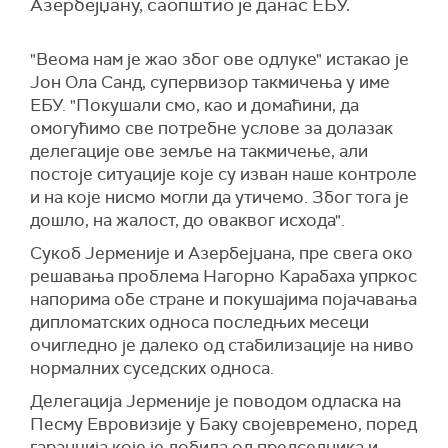
Азербејџану, саопштио је данас ЕБУ.
"Веома нам је жао због ове одлуке" истакао је
Јон Ола Санд, супервизор такмичења у име
ЕБУ. "Покушали смо, као и домаћини, да
омогућимо све потребне услове за долазак
делегације ове земље на такмичење, али
постоје ситуације које су изван наше контроле
и на које нисмо могли да утичемо. Због тога је
дошло, на жалост, до оваквог исхода".
Сукоб Јерменије и Азербејџана, пре свега око
решавања проблема Нагорно Карабаха упркос
напорима обе стране и покушајима појачавања
дипломатских односа последњих месеци
очигледно је далеко од стабилизације на ниво
нормалних суседских односа.
Делегација Јерменије је поводом одласка на
Песму Евровизије у Баку својевремено, поред
гаранција које је добила од председника и