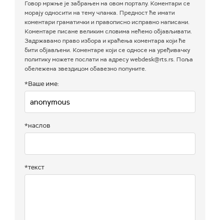
Говор мржње је забрањен на овом порталу. Коментари се
морају односити на тему чланка. Предност ће имати
коментари граматички и правописно исправно написани.
Коментаре писане великим словима нећемо објављивати.
Задржавамо право избора и краћења коментара који ће
бити објављени. Коментаре који се односе на уређивачку
политику можете послати на адресу webdesk@rts.rs. Поља
обележена звездицом обавезно попуните.
*Ваше име:
*наслов
*текст