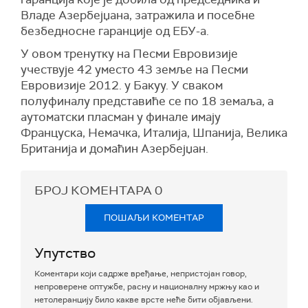
Владе Азербејџана, затражила и посебне
безбедносне гаранције од ЕБУ-а.
У овом тренутку на Песми Евровизије
учествује 42 уместо 43 земље на Песми
Евровизије 2012. у Бакуу. У сваком
полуфиналу представиће се по 18 земаља, а
аутоматски пласман у финале имају
Француска, Немачка, Италија, Шпанија, Велика
Британија и домаћин Азербејџан.
БРОЈ КОМЕНТАРА
0
ПОШАЉИ КОМЕНТАР
Упутство
Коментари који садрже вређање, непристојан говор,
непроверене оптужбе, расну и националну мржњу као и
нетолеранцију било какве врсте неће бити објављени.