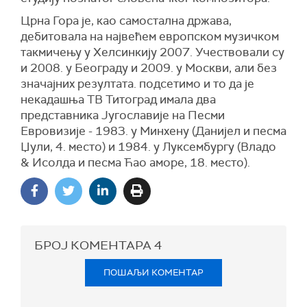
Црна Гора је, као самостална држава,
дебитовала на највећем европском музичком
такмичењу у Хелсинкију 2007. Учествовали су
и 2008. у Београду и 2009. у Москви, али без
значајних резултата. подсетимо и то да је
некадашња ТВ Титоград имала два
представника Југославије на Песми
Евровизије - 1983. у Минхену (Данијел и песма
Џули, 4. место) и 1984. у Луксембургу (Владо
& Исолда и песма Ћао аморе, 18. место).
БРОЈ КОМЕНТАРА
4
ПОШАЉИ КОМЕНТАР