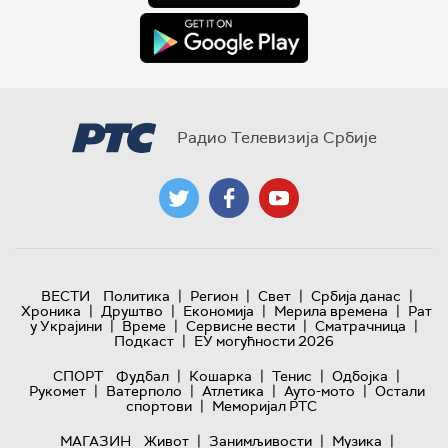
Радио Телевизија Србије
|
|
|
|
ВЕСТИ
Политика
Регион
Свет
Србија данас
|
|
|
|
Хроника
Друштво
Економија
Мерила времена
Рат
|
|
|
|
у Украјини
Време
Сервисне вести
Сматрачница
|
Подкаст
ЕУ могућности 2026
|
|
|
|
СПОРТ
Фудбал
Кошарка
Тенис
Одбојка
|
|
|
|
Рукомет
Ватерполо
Атлетика
Ауто-мото
Остали
|
спортови
Меморијал РТС
|
|
|
МАГАЗИН
Живот
Занимљивости
Музика