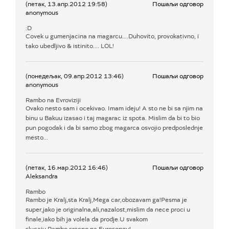
(петак, 13.апр.2012 19:58)
Пошаљи одговор
anonymous
:D
Covek u gumenjacina na magarcu....Duhovito, provokativno, i
tako ubedljivo & istinito.... LOL!
(понедељак, 09.апр.2012 13:46)
Пошаљи одговор
anonymous
Rambo na Evroviziji
Ovako nesto sam i ocekivao. Imam ideju! A sto ne bi sa njim na
binu u Bakuu izasao i taj magarac iz spota. Mislim da bi to bio
pun pogodak i da bi samo zbog magarca osvojio predposlednje
mesto...
(петак, 16.мар.2012 16:46)
Пошаљи одговор
Aleksandra
Rambo
Rambo je Kralj,sta Kralj,Mega car,obozavam ga!Pesma je
super,jako je originalna,ali,nazalost,mislim da nece proci u
finale,iako bih ja volela da prodje.U svakom
slucaju,Rambo,srecno na Eurosongu!