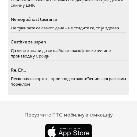
сличну ДНК
Nemogućnost tusiranja
Не туширате се сваког дана – не стидите се, то је здраво
Cestitke za uspeh
Да ли сте знали да се најбоље грамофонске ручице
производе у Србији
Re: Eh...
Лесковачка спржа – производ са заштићеним географским
пореклом
Преузмите РТС мобилну апликацију