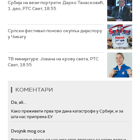
Србија на вези-портрети: Дарко Танасковић,
1. део, РТС Свет, 18.55
Српски фестивал поново окупља дијаспору
у Чикагу
ТВ минијатуре: Јована на крову света, РТС
Свет, 18.55
КОМЕНТАРИ
Da, ali...
Како преживети прва три дана катастрофе у Србији, и за
шта нас припрема ЕУ
Dvojnik mog oca
Вероватно свако од нас има свог двојника са којим дели и