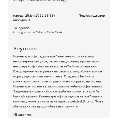
(среда, 25.јан.2012 18:56)
Пошаљи одговор
anonymous
To legendo
Crna gora je uz Srbiju i Crnu Goru !
Упутство
Коментари који садрже вређање, непристојан говор,
непроверене оптужбе, расну и националну мржњу као и
нетолеранцију било какве врсте неће бити објављени.
Говор мржње је забрањен на овом порталу. Коментари се
морају односити на тему чланка. Предност ће имати
коментари граматички и правописно исправно написани.
Коментаре писане великим словима нећемо објављивати.
Задржавамо право избора и краћења коментара који ће
бити објављени. Коментаре који се односе на уређивачку
политику можете послати на адресу webdesk@rts.rs. Поља
обележена звездицом обавезно попуните.
*Ваше име: