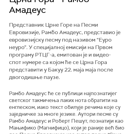
Амадеус
Представник Црне Горе на Песми
Евровизије, Рамбо Амадеус, представио је
евровизијску песму под називом “Еуро
неуро”. У специјалној емисији на Првом
програму РТЦГ-а, емитован је и видео-
спот нумере са којом ће се Црна Гора
представити у Бакуу 22. маја маја после
двогодишње паузе.
Рамбо Амадеус ће се публици најпознатијег
светског такмичења лаких нота обратити на
енглеском, иако текст обилује речима које су
заједничке за многе језике. Аутори песме су
Рамбо Амадеус и Роберт Пешут, познатији као
Мањифико (Магнифицо), који је раније већ био