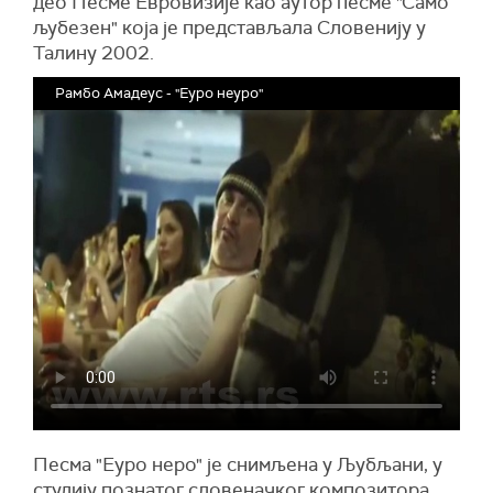
део Песме Евровизије као аутор песме "Само
љубезен" која је представљала Словенију у
Талину 2002.
Рамбо Амадеус - "Еуро неуро"
Песма "Еуро неро" је снимљена у Љубљани, у
студију познатог словеначког композитора.