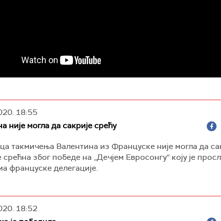
020.
18:55
а није могла да сакрије срећу
а такмичења Валентина из Француске није могла да са
е срећна због победе на „Дечјем Евросонгу“ коју је прос
а француске делегације.
020.
18:52