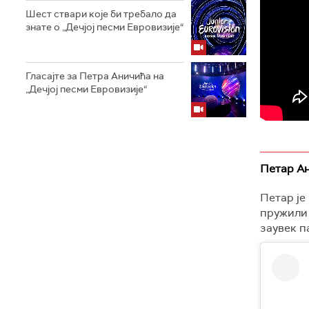
Шест ствари које би требало да
знате о „Дечјој песми Евровизије“
Гласајте за Петра Аничића на
„Дечјој песми Евровизије“
Петар Ан
Петар је
пружили 
заувек п