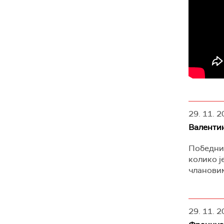
29. 11. 2
Валентин
Победниц
колико ј
члановим
29. 11. 2