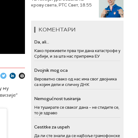
крову света, РТС Свет, 18.55
КОМЕНТАРИ
Da, ali...
Како преживети прва три дана катастрофе у
Србији, и за шта нас припрема ЕУ
Dvojnik mog oca
Вероватно свако од нас има свог двојника
са којим дели и сличну ДНК
у му
визије“
Nemogućnost tusiranja
Не туширате се сваког дана – не стидите се,
то је здраво
Cestitke za uspeh
Да ли сте знали да се најбоље грамофонске