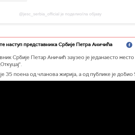
@jesc_serbia_official је поделио/ла објаву
те наступ представника Србије Петра Аничића
ник Србије Петар Аничић заузео је једанаесто место
Откуцај“.
је 35 поена од чланова жирија, а од публике је добио