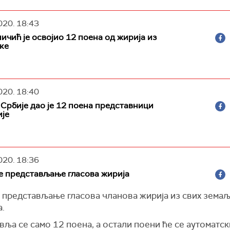
020.
18:43
ичић је освојио 12 поена од жирија из
ке
020.
18:40
Србије дао је 12 поена представници
ије
020.
18:36
е представљање гласова жирија
е представљање гласова чланова жирија из свих зема
а.
ља се само 12 поена, а остали поени ће се аутоматск