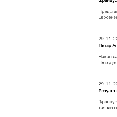
Француск
Представ
Евровизи
29. 11. 2
Петар Ан
Након са
Петар је
29. 11. 2
Резултат
Француск
трећем м