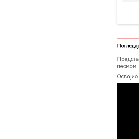
Погледај
Представ
песмом „
Освојио 