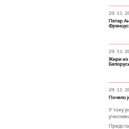
29. 11. 2
Петар Ан
Францус
29. 11. 2
Жири из 
Белорус
29. 11. 2
Почело ј
У току ј
учесник
Представ