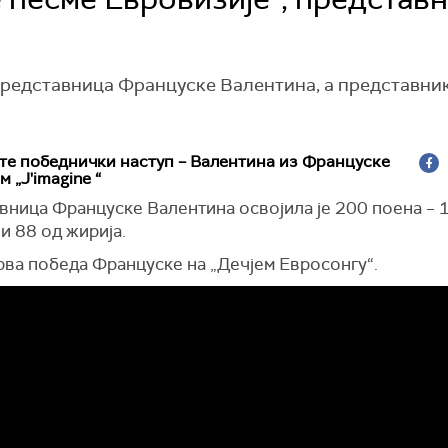
е представница Француске Валентина, а представни
те победнички наступ – Валентина из Француске
 „J'imagine “
вница Француске Валентина освојила је 200 поена – 
и 88 од жирија.
прва победа Француске на „Дечјем Евросонгу“.