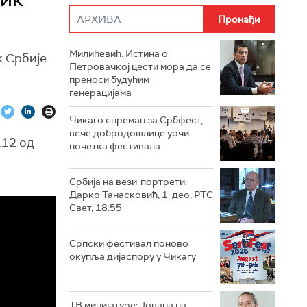
Милићевић: Истина о
к Србије
Петровачкој цести мора да се
преноси будућим
генерацијама
Чикаго спреман за Србфест,
вече добродошлице уочи
112 од
почетка фестивала
Србија на вези-портрети:
Дарко Танасковић, 1. део, РТС
Свет, 18.55
Српски фестивал поново
окупља дијаспору у Чикагу
ТВ минијатуре: Јована на