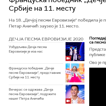
Србије на 11. месту
На 18. „Дечјој песми Евровизије“ победила ј
Петар Аничић заузео је 11. место.
Погледај
ДЕЧЈА ПЕСМА ЕВРОВИЗИЈЕ 2020
са песмом
Узбудљива Дечја песма
Предста
Евровизије је иза нас
публике 
Ово је 
Француска победник „Дечје
песме Евровизије“, представник
Србије на 11. месту
Вечерас се одржава „Дечја
песма Евровизије“, подржите
нашег Петра Аничића