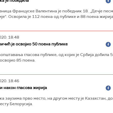
а је победила
ница Француске Валентина је победник 18. „Дечје пес
је“. Освојила је 112 поена од публике и 88 поена жирија
020.
18:48
ичић је освојио 50 поена публике
општавања гласова публике, од којих је Србија добила 5
 освојио 85 поена.
020.
18:46
и након гласова жирија
а заузима прво место, на другом месту је Казахстан, док
есту Белорусија.