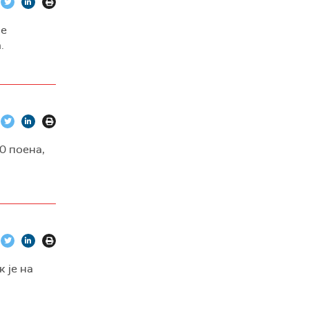
ме
.
0 поена,
 је на