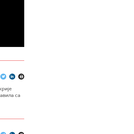
крије
лавила са