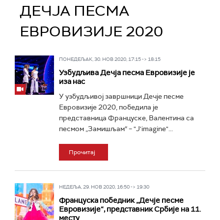
ДЕЧЈА ПЕСМА
ЕВРОВИЗИЈЕ 2020
ПОНЕДЕЉАК, 30. НОВ 2020, 17:15 -> 18:15
Узбудљива Дечја песма Евровизије је
иза нас
У узбудљивој завршници Дечје песме
Евровизије 2020, победила је
представница Француске, Валентина са
песмом „Замишљам“ – "J'imagine"...
Прочитај
НЕДЕЉА, 29. НОВ 2020, 16:50 -> 19:30
Француска победник „Дечје песме
Евровизије“, представник Србије на 11.
месту