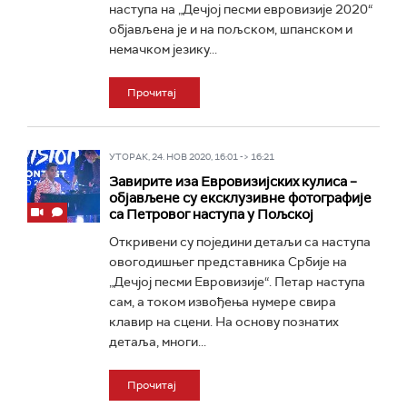
наступа на „Дечјој песми евровизије 2020“
објављена је и на пољском, шпанском и
немачком језику...
Прочитај
УТОРАК, 24. НОВ 2020, 16:01 -> 16:21
Завирите иза Eвровизијских кулиса –
објављене су ексклузивне фотографије
са Петровог наступа у Пољској
Откривени су поједини детаљи са наступа
овогодишњег представника Србије на
„Дечјој песми Евровизије“. Петар наступа
сам, а током извођења нумере свира
клавир на сцени. На основу познатих
детаља, многи...
Прочитај