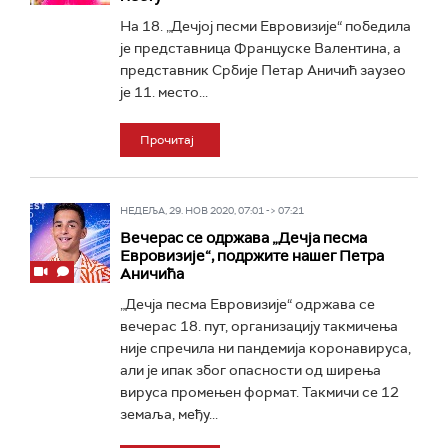
На 18. „Дечјој песми Евровизије“ победила
је представница Француске Валентина, а
представник Србије Петар Аничић заузео
је 11. место...
Прочитај
НЕДЕЉА, 29. НОВ 2020, 07:01 -> 07:21
Вечерас се одржава „Дечја песма
Евровизије“, подржите нашег Петра
Аничића
„Дечја песма Евровизије“ одржава се
вечерас 18. пут, организацију такмичења
није спречила ни пандемија коронавируса,
али је ипак због опасности од ширења
вируса промењен формат. Такмичи се 12
земаља, међу...