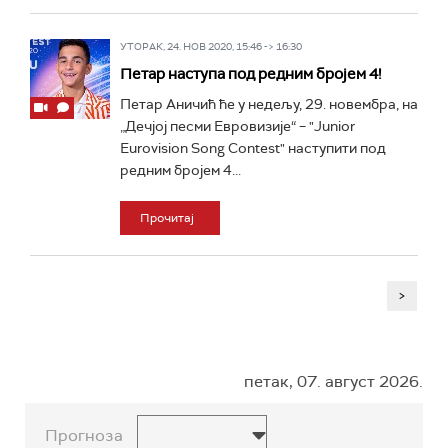
УТОРАК, 24. НОВ 2020, 15:46 -> 16:30
Петар наступа под редним бројем 4!
Петар Аничић ће у недељу, 29. новембра, на
„Дечјој песми Евровизије“ – "Junior
Eurovision Song Contest" наступити под
редним бројем 4...
Прочитај
>
петак, 07. август 2026.
Прогноза