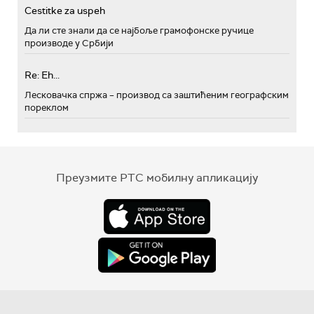
Cestitke za uspeh
Да ли сте знали да се најбоље грамофонске ручице
производе у Србији
Re: Eh...
Лесковачка спржа – производ са заштићеним географским
пореклом
Преузмите РТС мобилну апликацију