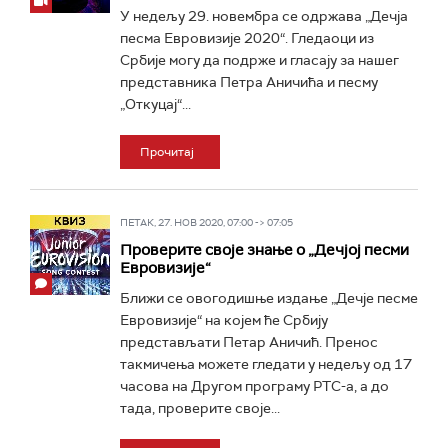
У недељу 29. новембра се одржава „Дечја
песма Евровизије 2020“. Гледаоци из
Србије могу да подрже и гласају за нашег
представника Петра Аничића и песму
„Откуцај“...
Прочитај
ПЕТАК, 27. НОВ 2020, 07:00 -> 07:05
Проверите своје знање о „Дечјој песми
Евровизије“
Ближи се овогодишње издање „Дечје песме
Евровизије“ на којем ће Србију
представљати Петар Аничић. Пренос
такмичења можете гледати у недељу од 17
часова на Другом програму РТС-а, а до
тада, проверите своје...