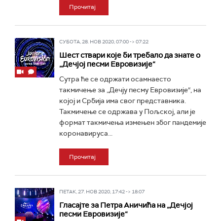
Прочитај
СУБОТА, 28. НОВ 2020, 07:00 -> 07:22
Шест ствари које би требало да знате о
„Дечјој песми Евровизије“
Сутра ће се одржати осамнаесто
такмичење за „Дечју песму Евровизије“, на
којој и Србија има свог представника.
Такмичење се одржава у Пољској, али је
формат такмичења измењен због пандемије
коронавируса...
Прочитај
ПЕТАК, 27. НОВ 2020, 17:42 -> 18:07
Гласајте за Петра Аничића на „Дечјој
песми Евровизије“