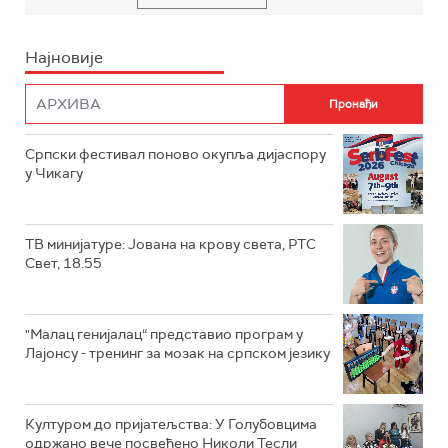
Најновије
Српски фестивал поново окупља дијаспору
у Чикагу
ТВ минијатуре: Јована на крову света, РТС
Свет, 18.55
"Малац генијалац“ представио програм у
Лајонсу - тренинг за мозак на српском језику
Културом до пријатељства: У Голубовцима
одржано вече посвећено Николи Тесли