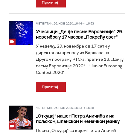
Прочитај
ЧЕТВРТАК, 26. НОВ 2020, 16:44 -> 16:53
Учесници „Дечје песме Евровизије“ 29.
новембра у 17 часова „Покрећу свет“
У недељу, 29. новембра од 17 сати у
директаном преносу из Варшаве на
Другом програму РТС-а, пратите 18. „Дечју
песму Евровизије 2020“ – "Junior Eurosong
Contest 2020"...
Прочитај
ЧЕТВРТАК, 26. НОВ 2020, 16:23 -> 16:26
„Откуцај“ нашег Петра Аничића и на
пољском, шпанском и немачком језику
Песма „Откуцај“ са којом Петар Аничић