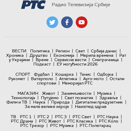
Радио Телевизија Србије
|
|
|
|
ВЕСТИ
Политика
Регион
Свет
Србија данас
|
|
|
|
Хроника
Друштво
Економија
Мерила времена
Рат
|
|
|
|
у Украјини
Време
Сервисне вести
Сматрачница
|
Подкаст
ЕУ могућности 2026
|
|
|
|
СПОРТ
Фудбал
Кошарка
Тенис
Одбојка
|
|
|
|
Рукомет
Ватерполо
Атлетика
Ауто-мото
Остали
|
спортови
Меморијал РТС
|
|
|
МАГАЗИН
Живот
Занимљивости
Музика
|
|
|
|
Технологијa
Путујемо
Свет познатих
Здравље
|
|
|
|
Филм и ТВ
Наука
Природа
Дигитални предузетник
|
За мале велике хероје
Наизглед здрав
|
|
|
|
|
ТВ
РТС 1
РТС 2
РТС 3
РТС Свет
РТС Наука
|
|
|
|
РТС Драма
РТС Живот
РТС Класика
РТС Коло
|
|
РТС Трезор
РТС Музика
РТС Полетарац