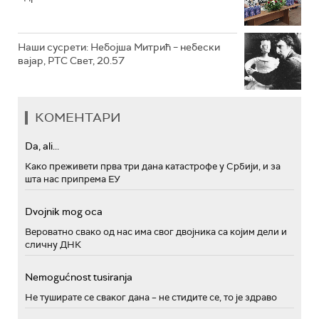
Наши сусрети: Небојша Митрић – небески
вајар, РТС Свет, 20.57
КОМЕНТАРИ
Da, ali...
Како преживети прва три дана катастрофе у Србији, и за
шта нас припрема ЕУ
Dvojnik mog oca
Вероватно свако од нас има свог двојника са којим дели и
сличну ДНК
Nemogućnost tusiranja
Не туширате се сваког дана – не стидите се, то је здраво