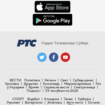
Радио Телевизија Србије
|
|
|
|
ВЕСТИ
Политика
Регион
Свет
Србија данас
|
|
|
|
Хроника
Друштво
Економија
Мерила времена
Рат
|
|
|
|
у Украјини
Време
Сервисне вести
Сматрачница
|
Подкаст
ЕУ могућности 2026
|
|
|
|
СПОРТ
Фудбал
Кошарка
Тенис
Одбојка
|
|
|
|
Рукомет
Ватерполо
Атлетика
Ауто-мото
Остали