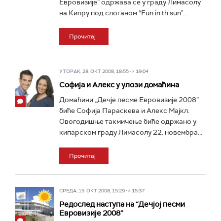
Евровизије” одржава се у граду Лимасолу
на Кипру под слоганом “Fun in th sun”...
Прочитај
УТОРАК, 28. ОКТ 2008, 18:55 -> 19:04
Софија и Алекс у улози домаћина
Домаћини „Дечје песме Евровизије 2008“
биће Софија Параскева и Алекс Мајкл.
Овогодишње такмичење биће одржано у
кипарском граду Лимасолу 22. новембра...
Прочитај
СРЕДА, 15. ОКТ 2008, 15:29 -> 15:37
Редослед наступа на “Дечјој песми
Евровизије 2008”