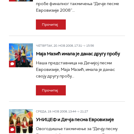
пробе финалног такмичења “Дечје песме
Евровизије 2008”...
Прочитај
ЧЕТВРТАК, 20. НОВ 2008, 17:31 -> 15:56
Маја Мазић имала је данас другу пробу
Наша представница на Дечијој песми
Евровизије, Маја Мазић, имала је данас
своју другу пробу...
Прочитај
СРЕДА, 19. НОВ 2008, 13:44 -> 21:27
УНИЦЕФ и Дечја песма Евровизије
Овогодишње такмичење за “Дечју песму