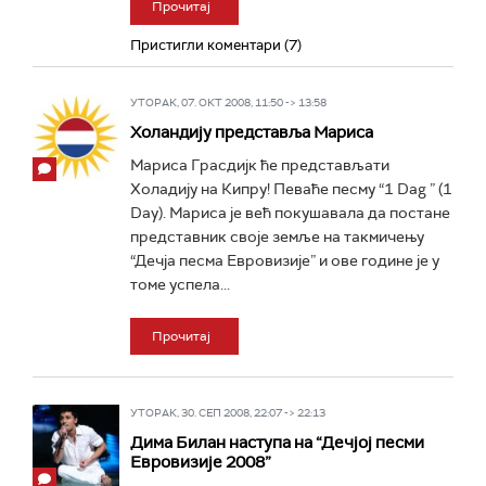
Прочитај
Пристигли коментари (7)
УТОРАК, 07. ОКТ 2008, 11:50 -> 13:58
Холандију представља Мариса
Мариса Грасдијк ће представљати
Холадију на Кипру! Певаће песму “1 Dag ” (1
Day). Мариса је већ покушавала да постане
представник своје земље на такмичењу
“Дечја песма Евровизије” и ове године је у
томе успела...
Прочитај
УТОРАК, 30. СЕП 2008, 22:07 -> 22:13
Дима Билан наступа на “Дечјој песми
Евровизије 2008”