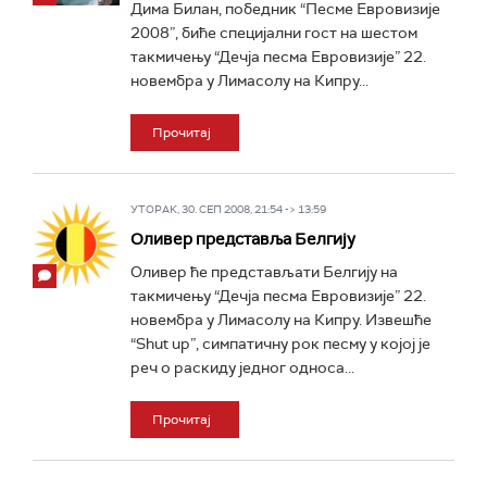
Дима Билан, победник “Песме Евровизије
2008”, биће специјални гост на шестом
такмичењу “Дечја песма Евровизије” 22.
новембра у Лимасолу на Кипру...
Прочитај
УТОРАК, 30. СЕП 2008, 21:54 -> 13:59
Оливер представља Белгију
Оливер ће представљати Белгију на
такмичењу “Дечја песма Евровизије” 22.
новембра у Лимасолу на Кипру. Извешће
“Shut up”, симпатичну рок песму у којој је
реч о раскиду једног односа...
Прочитај