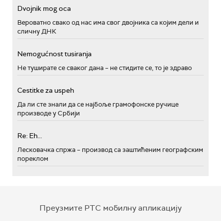
Dvojnik mog oca
Вероватно свако од нас има свог двојника са којим дели и
сличну ДНК
Nemogućnost tusiranja
Не туширате се сваког дана – не стидите се, то је здраво
Cestitke za uspeh
Да ли сте знали да се најбоље грамофонске ручице
производе у Србији
Re: Eh...
Лесковачка спржа – производ са заштићеним географским
пореклом
Преузмите РТС мобилну апликацију