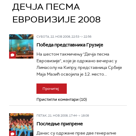
ДЕЧЈА ПЕСМА
ЕВРОВИЗИЈЕ 2008
СУБОТА, 22. НОВ 2008, 22:53 -> 22:56
Победа представника Грузије
На шестом такмичењу "Дечја песма
Евровизије", које је одржано вечерас у
Лимасолу на Кипру, представница Србије
Маја Мазић освојила је 12. место...
Прочитај
Пристигли коментари (10)
ПЕТАК, 21. НОВ 2008, 17:44 -> 18:08
Последње припреме
Данас су одржане прве две генералне