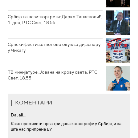
Србија на вези-портрети: Дарко Танасковић,
1. део, РТС Свет, 18.55
Српски фестивал поново окупља дијаспору
у Чикагу
ТВ минијатуре: Јована на крову света, РТС
Свет, 18.55
КОМЕНТАРИ
Da, ali...
Како преживети прва три дана катастрофе у Србији, и за
шта нас припрема ЕУ