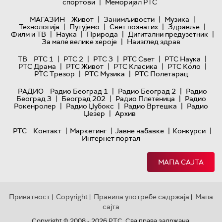
|
спортови
Меморијал РТС
|
|
|
МАГАЗИН
Живот
Занимљивости
Музика
|
|
|
|
Технологијa
Путујемо
Свет познатих
Здравље
|
|
|
|
Филм и ТВ
Наука
Природа
Дигитални предузетник
|
За мале велике хероје
Наизглед здрав
|
|
|
|
|
ТВ
РТС 1
РТС 2
РТС 3
РТС Свет
РТС Наука
|
|
|
|
РТС Драма
РТС Живот
РТС Класика
РТС Коло
|
|
РТС Трезор
РТС Музика
РТС Полетарац
|
|
РАДИО
Радио Београд 1
Радио Београд 2
Радио
|
|
|
Београд 3
Београд 202
Радио Плетеница
Радио
|
|
|
Рокенролер
Радио Џубокс
Радио Вртешка
Радио
|
Џезер
Архив
|
|
|
|
РТС
Контакт
Маркетинг
Јавне набавке
Конкурси
Интернет портал
МАПА САЈТА
Приватност
Copyright
Правила употребе садржаја
Мапа
|
|
|
сајта
Copyright © 2008 - 2026 РТС. Сва права задржана.