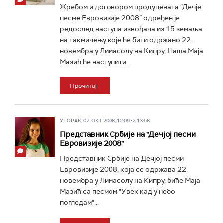
Жребом и договором продуцената “Дечје
песме Евровизије 2008” одређен је
редослед наступа извођача из 15 земаља
на такмичењу које ће бити одржано 22.
новембра у Лимасолу на Кипру. Наша Маја
Мазић ће наступити...
Прочитај
УТОРАК, 07. ОКТ 2008, 12:09 -> 13:58
Представник Србије на "Дечјој песми
Евровизије 2008"
Представник Србије на Дечјој песми
Евровизије 2008, која се одржава 22.
новембра у Лимасолу на Кипру, биће Маја
Мазић са песмом "Увек кад у небо
погледам"...