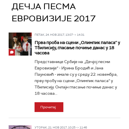
ДЕЧЈА ПЕСМА
ЕВРОВИЗИЈЕ 2017
ПЕТАК, 24. НОВ 2017, 13:07 -> 14:31
Прва проба на сцени „Олимпик паласа“ у
Тбилисију, гласање почиње данас у 18
часова
Представнице Србије на „Дечјој песми
Евровизије“ - Ирина Бродић и Јана
Пауновић - имале су у среду 22. новембра,
прву пробу на сцени „Олимпик паласа“ у
Тбилисију. Онлајн гласање почиње данас у
18 часова...
Прочитај
УТОРАК, 21. НОВ 2017, 10:25 -> 11:46