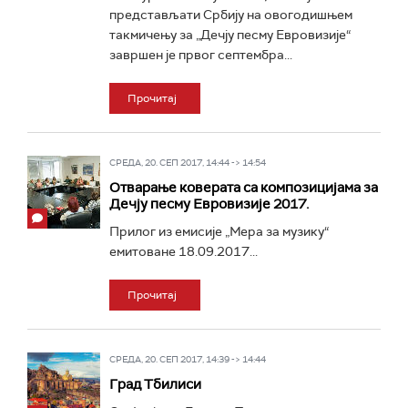
представљати Србију на овогодишњем
такмичењу за „Дечју песму Евровизије“
завршен је првог септембра...
Прочитај
СРЕДА, 20. СЕП 2017, 14:44 -> 14:54
Отварање коверата са композицијама за
Дечју песму Евровизије 2017.
Прилог из емисије „Мера за музику“
емитоване 18.09.2017...
Прочитај
СРЕДА, 20. СЕП 2017, 14:39 -> 14:44
Град Тбилиси