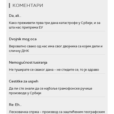
КОМЕНТАРИ
Da, ali...
Како преживети прва три дана катастрофе у Србији, и за
шта нас припрема ЕУ
Dvojnik mog oca
Вероватно свако од нас има свог двојника са којим дели и
сличну ДНК
Nemogućnost tusiranja
Не туширате се сваког дана – не стидите се, то је здраво
Cestitke za uspeh
Да ли сте знали да се најбоље грамофонске ручице
производе у Србији
Re: Eh...
Лесковачка спржа – производ са заштићеним географским