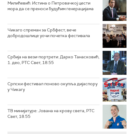
Милићевић: Истина о Петровачкој цести
мора да се преноси будућим генерацијама
Чикаго спреман за Србфест, вече
добродошлице уочи почетка фестивала
Србија на вези-портрети: Дарко Танасковић,
1. део, РТС Свет, 18.55
Српски фестивал поново окупља дијаспору
у Чикагу
ТВ минијатуре: Јована на крову света, РТС
Свет, 18.55