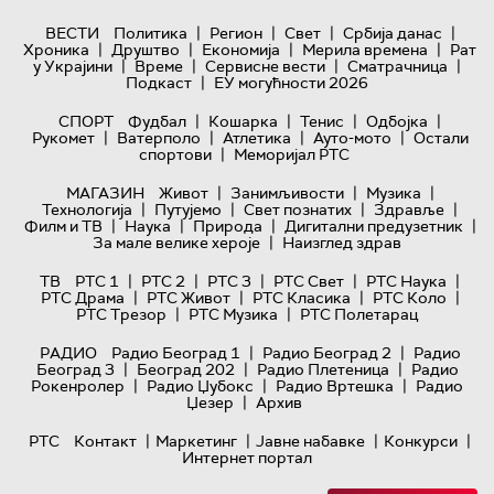
|
|
|
|
ВЕСТИ
Политика
Регион
Свет
Србија данас
|
|
|
|
Хроника
Друштво
Економија
Мерила времена
Рат
|
|
|
|
у Украјини
Време
Сервисне вести
Сматрачница
|
Подкаст
ЕУ могућности 2026
|
|
|
|
СПОРТ
Фудбал
Кошарка
Тенис
Одбојка
|
|
|
|
Рукомет
Ватерполо
Атлетика
Ауто-мото
Остали
|
спортови
Меморијал РТС
|
|
|
МАГАЗИН
Живот
Занимљивости
Музика
|
|
|
|
Технологијa
Путујемо
Свет познатих
Здравље
|
|
|
|
Филм и ТВ
Наука
Природа
Дигитални предузетник
|
За мале велике хероје
Наизглед здрав
|
|
|
|
|
ТВ
РТС 1
РТС 2
РТС 3
РТС Свет
РТС Наука
|
|
|
|
РТС Драма
РТС Живот
РТС Класика
РТС Коло
|
|
РТС Трезор
РТС Музика
РТС Полетарац
|
|
РАДИО
Радио Београд 1
Радио Београд 2
Радио
|
|
|
Београд 3
Београд 202
Радио Плетеница
Радио
|
|
|
Рокенролер
Радио Џубокс
Радио Вртешка
Радио
|
Џезер
Архив
|
|
|
|
РТС
Контакт
Маркетинг
Јавне набавке
Конкурси
Интернет портал