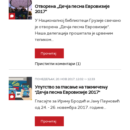
Отворена „Дечја песма Евровизије
2017“
У Националној библиотеци Грузије свечано
је отворена „Дечја песма Евровизије“.
Наша делегација прошетала је црвеним
тепихом...
Прочитај
Пристигли коментари (1)
ПОНЕДЕЉАК, 20. НОВ 2017, 12:02 -> 12:33
Упутство за гласање на такмичењу
"Дечја песма Евровизије 2017"
Гласајте за Ирину Бродић и Јану Пауновић
од 24. - 26. новембра 2017. године...
Прочитај