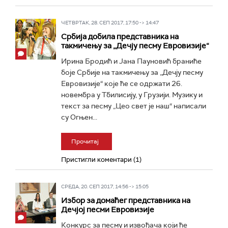
ЧЕТВРТАК, 28. СЕП 2017, 17:50 -> 14:47
Србија добила представника на
такмичењу за „Дечју песму Евровизије“
Ирина Бродић и Јана Пауновић браниће
боје Србије на такмичењу за „Дечју песму
Евровизије“ које ће се одржати 26.
новембра у Тбилисију, у Грузији. Музику и
текст за песму „Цео свет је наш“ написали
су Огњен...
Прочитај
Пристигли коментари (1)
СРЕДА, 20. СЕП 2017, 14:56 -> 15:05
Избор за домаћег представника на
Дечјој песми Евровизије
Конкурс за песму и извођача који ће