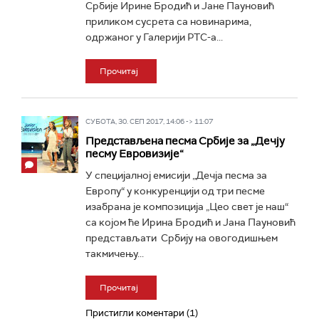
Србије Ирине Бродић и Јане Пауновић
приликом сусрета са новинарима,
одржаног у Галерији РТС-а...
Прочитај
СУБОТА, 30. СЕП 2017, 14:06 -> 11:07
Представљена песма Србије за „Дечју
песму Евровизије“
У специјалној емисији „Дечја песма за
Европу“ у конкуренцији од три песме
изабрана је композиција „Цео свет је наш“
са којом ће Ирина Бродић и Јана Пауновић
представљати Србију на овогодишњем
такмичењу...
Прочитај
Пристигли коментари (1)