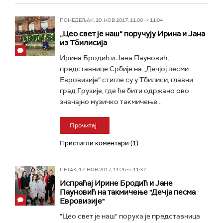
ПОНЕДЕЉАК, 20. НОВ 2017, 11:00 -> 11:04
„Цео свет је наш“ поручују Ирина и Јана
из Тбилисија
Ирина Бродић и Јана Пауновић,
представнице Србије на „Дечјој песми
Евровизије“ стигле су у Тбилиси, главни
град Грузије, где ће бити одржано ово
значајно музичко такмичење...
Прочитај
Пристигли коментари (1)
ПЕТАК, 17. НОВ 2017, 11:26 -> 11:37
Испраћај Ирине Бродић и Јане
Пауновић на такмичење "Дечја песма
Евровизије"
"Цео свет је наш" порука је представница