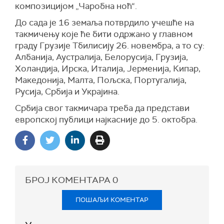
композицијом „Чаробна ноћ“.
До сада је 16 земаља потврдило учешће на
такмичењу које ће бити одржано у главном
граду Грузије Тбилисију 26. новембра, а то су:
Албанија, Аустралија, Белорусија, Грузија,
Холандија, Ирска, Италија, Јерменија, Кипар,
Македонија, Малта, Пољска, Португалија,
Русија, Србија и Украјина.
Србија свог такмичара треба да представи
европској публици најкасније до 5. октобра.
БРОЈ КОМЕНТАРА
0
ПОШАЉИ КОМЕНТАР