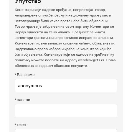
Упутство
Коментари који садрже вређање, непристојан говор,
непроверене оптужбе, расну и националну мржњу као и
нетолеранцију било какве врсте неће бити објављени.
Говор мржње је забрањен на овом порталу. Коментари се
морају односити на тему чланка. Предност ће имати
коментари граматички и правописно исправно написани.
Коментаре писане великим словима нећемо објављивати.
Задржавамо право избора и краћења коментара који ће
бити објављени. Коментаре који се односе на уређивачку
политику можете послати на адресу webdesk@rts.rs. Поља
обележена звездицом обавезно попуните.
*Ваше име:
*наслов
*текст