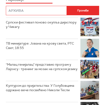
Српски фестивал поново окупља дијаспору
у Чикагу
ТВ минијатуре: Јована на крову света, РТС
Свет, 18.55
"Малац генијалац“ представио програм у
Лајонсу - тренинг за мозак на српском језику
Културом до пријатељства: У Голубовцима
одржано вече посвећено Николи Тесли