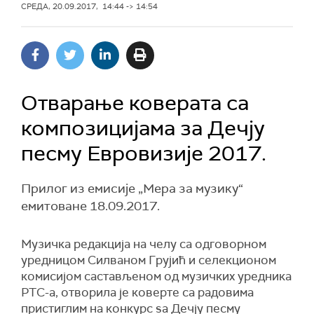
СРЕДА, 20.09.2017, 14:44 -> 14:54
Отварање коверата са
композицијама за Дечју
песму Евровизије 2017.
Прилог из емисије „Мера за музику“
емитоване 18.09.2017.
Музичка редакција на челу са одговорном
уредницом Силваном Грујић и селекционом
комисијом састављеном од музичких уредника
РТС-а, отворила је коверте са радовима
пристиглим на конкурс ѕа Дечју песму