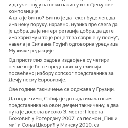
и да учествују на неки начин у извођењу ове
композиције.
А шта је битно? Битно је да текст буде леп, да
има неку поруку, наравно, музика пре свега да
је добра, да је интерпретација добра, да дете
има харизму и то је рецепт за савршену песму“,
навела је Силвана Грујић одговорна уредница
Музичке редакције.
Од пристиглих радова издвојене су четири
песме које ће се представити у емисији
посвећеној избору српског представника за
Дечју песму Евровизије.
Ове године такмичење се одржава у Грузији.
Да подсетимо, Србија је до сада имала осам
представника на овом дечјем такмичењу, а два
пута је досегла високо 3. место: Невена
Божовић у Ротердаму 2007. са песмом „Пиши
ми“ и Соња Шкорић у Минску 2010. са