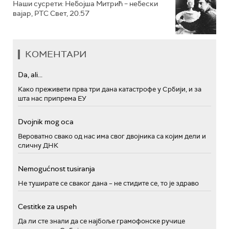
Наши сусрети: Небојша Митрић – небески
вајар, РТС Свет, 20.57
КОМЕНТАРИ
Da, ali...
Како преживети прва три дана катастрофе у Србији, и за
шта нас припрема ЕУ
Dvojnik mog oca
Вероватно свако од нас има свог двојника са којим дели и
сличну ДНК
Nemogućnost tusiranja
Не туширате се сваког дана – не стидите се, то је здраво
Cestitke za uspeh
Да ли сте знали да се најбоље грамофонске ручице