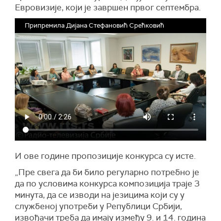
Евровизије, који је завршен првог септембра.
Припремила Дијана Стефановић Срећковић
И ове године пропозиције конкурса су исте.
„Пре свега да би било регуларно потребно је
да по условима конкурса композиција траје 3
минута, да се изводи на језицима који су у
службеној употреби у Републици Србији,
извођачи треба да имају између 9. и 14. година