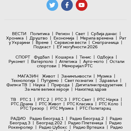
|
|
|
|
ВЕСТИ
Политика
Регион
Свет
Србија данас
|
|
|
|
Хроника
Друштво
Економија
Мерила времена
Рат
|
|
|
|
у Украјини
Време
Сервисне вести
Сматрачница
|
Подкаст
ЕУ могућности 2026
|
|
|
|
СПОРТ
Фудбал
Кошарка
Тенис
Одбојка
|
|
|
|
Рукомет
Ватерполо
Атлетика
Ауто-мото
Остали
|
спортови
Меморијал РТС
|
|
|
МАГАЗИН
Живот
Занимљивости
Музика
|
|
|
|
Технологијa
Путујемо
Свет познатих
Здравље
|
|
|
|
Филм и ТВ
Наука
Природа
Дигитални предузетник
|
За мале велике хероје
Наизглед здрав
|
|
|
|
|
ТВ
РТС 1
РТС 2
РТС 3
РТС Свет
РТС Наука
|
|
|
|
РТС Драма
РТС Живот
РТС Класика
РТС Коло
|
|
РТС Трезор
РТС Музика
РТС Полетарац
|
|
РАДИО
Радио Београд 1
Радио Београд 2
Радио
|
|
|
Београд 3
Београд 202
Радио Плетеница
Радио
|
|
|
Рокенролер
Радио Џубокс
Радио Вртешка
Радио