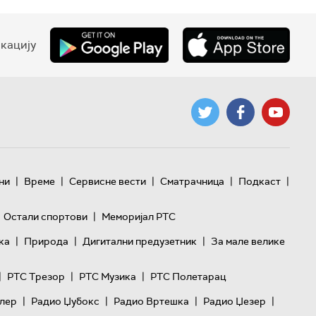
кацију
|
|
|
|
|
ни
Време
Сервисне вести
Сматрачница
Подкаст
|
Остали спортови
Меморијал РТС
|
|
|
ка
Природа
Дигитални предузетник
За мале велике
|
|
|
РТС Трезор
РТС Музика
РТС Полетарац
|
|
|
|
лер
Радио Џубокс
Радио Вртешка
Радио Џезер