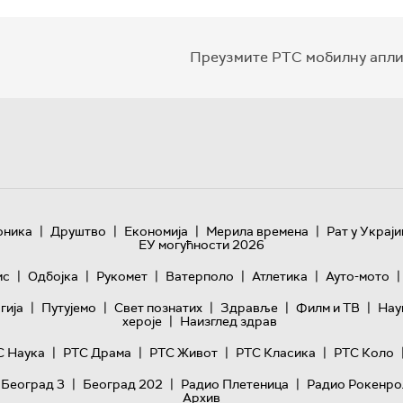
Преузмите РТС мобилну апли
|
|
|
|
оника
Друштво
Економија
Мерила времена
Рат у Украји
ЕУ могућности 2026
|
|
|
|
|
|
ис
Одбојка
Рукомет
Ватерполо
Атлетика
Ауто-мото
|
|
|
|
|
гијa
Путујемо
Свет познатих
Здравље
Филм и ТВ
Нау
|
хероје
Наизглед здрав
|
|
|
|
С Наука
РТС Драма
РТС Живот
РТС Класика
РТС Коло
|
|
|
 Београд 3
Београд 202
Радио Плетеница
Радио Рокенро
Архив