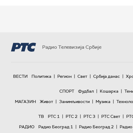
Радио Телевизија Србије
|
|
|
|
ВЕСТИ
Политика
Регион
Свет
Србија данас
Хр
|
|
СПОРТ
Фудбал
Кошарка
Тен
|
|
|
МАГАЗИН
Живот
Занимљивости
Музика
Техноло
|
|
|
|
ТВ
РТС 1
РТС 2
РТС 3
РТС Свет
РТ
|
|
РАДИО
Радио Београд 1
Радио Београд 2
Радио