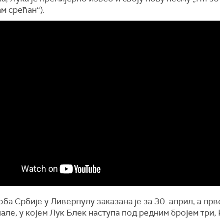
ам срећан“).
ба Србије у Ливерпулу заказана је за 30. април, а прв
ле, у којем Лук Блек наступа под редним бројем три,