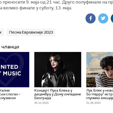
 преносити 9. маја од 21 час. Друго полуфинале на пр
, а велико финале у суботу, 13. маја.
к
Песма Евровизије 2023
 чланци
тални
Концерт Лука Блека у
Лук Блек у ново
ски слоган –
децембру у Дому омладине
So Happy" истр
 музиком
Београда
глумимо емоциј
30. 10. 2023.
31. 08. 2023.