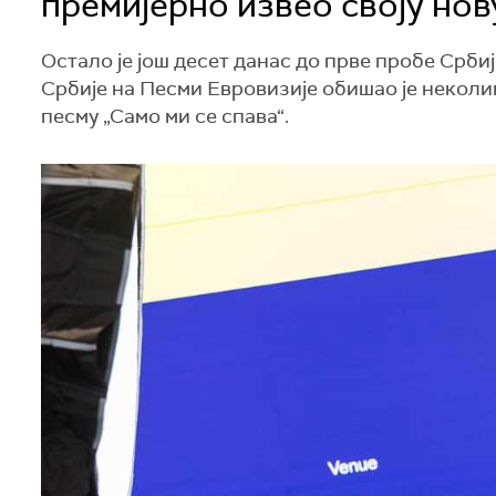
премијерно извео своју нов
Остало је још десет данас до прве пробе Србиј
Србије на Песми Евровизије обишао је неколи
песму „Само ми се спава“.