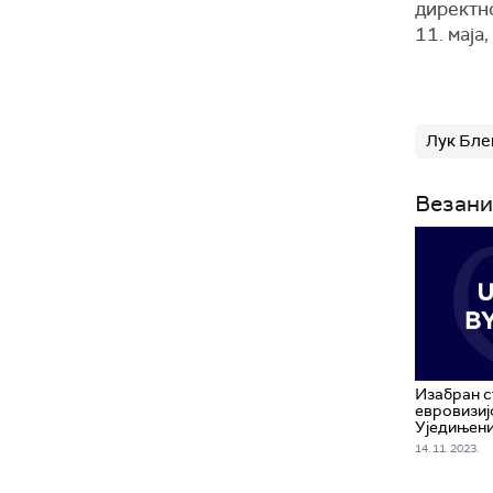
директно
11. маја
Лук Бле
Везани
Изабран с
евровизиј
Уједињени
14. 11. 2023.