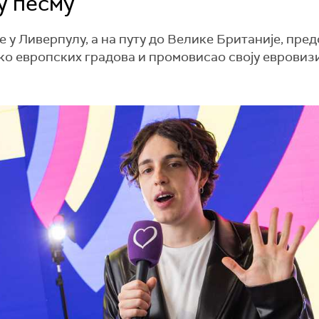
у песму
е у Ливерпулу, а на путу до Велике Британије, пре
ко европских градова и промовисао своју евровиз