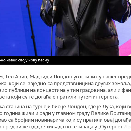
но извео своју нову песму
м, Тел Авив, Мадрид и Лондон угостили су нашег пред
ка, који се, заједно са представницима других земаља,
вио публици на концертима у тим градовима, али и фа
ета који су те догађаје пратили путем интернета.
 станица на турнеји био је Лондон, где је Лука, који 
 година живи и ради у главном граду Велике Британиј
ао са бројним новинарима који су пратили овај догађа
о пред више од две хиљада посетилаца у „Оутернет Л