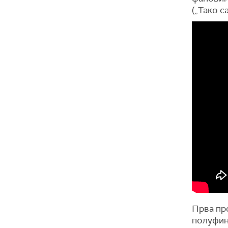
(„Тако с
Прва про
полуфина