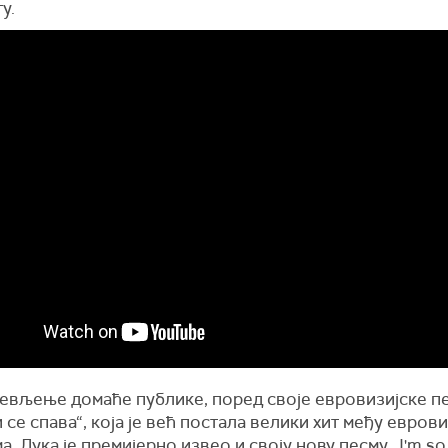
у.
евљење домаће публике, поред своје евровизијске п
 се спава“, која је већ постала велики хит међу евров
, Лука је премијерно извео и своју нову песму „I'm so