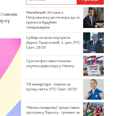
Милићевић: Истина о
дставник
Петровачкој цести мора да се
ијску
преноси будућим
генерацијама
Србија на вези-портрети:
Дарко Танасковић, 1. део, РТС
Свет, 18.55
Српски фестивал поново
окупља дијаспору у Чикагу
ТВ минијатуре: Јована на
крову света, РТС Свет, 18.55
"Малац генијалац“ представио
програм у Лајонсу - тренинг за