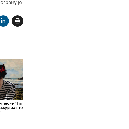
ограму је
ј песми "I’m
ажује зашто
е