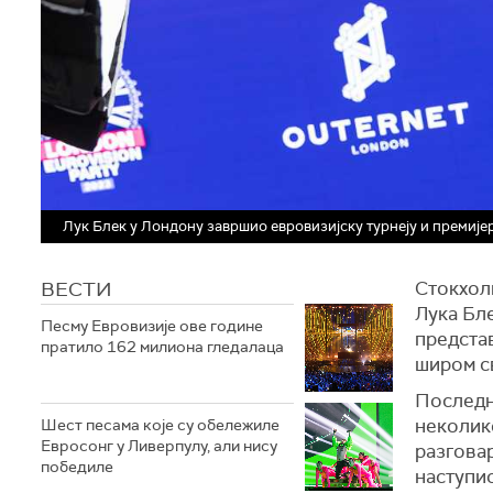
Лук Блек у Лондону завршио евровизијску турнеју и премијер
ВЕСТИ
Стокхол
Лука Бле
Песму Евровизије ове године
предста
пратило 162 милиона гледалаца
широм св
Последња
неколико
Шест песама које су обележиле
Евросонг у Ливерпулу, али нису
разговар
победиле
наступи