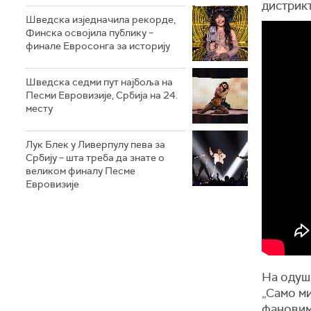
дистрикт
Шведска изједначила рекорде,
Финска освојила публику –
финале Евросонга за историју
Шведска седми пут најбоља на
Песми Евровизије, Србија на 24.
месту
Лук Блек у Ливерпулу пева за
Србију – шта треба да знате о
великом финалу Песме
Евровизије
На одуш
„Само ми
фановима