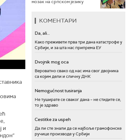
мозак на српском језику
КОМЕНТАРИ
Da, ali...
Како преживети прва три дана катастрофе у
Србији, и за шта нас припрема ЕУ
Dvojnik mog oca
Вероватно свако од нас има свог двојника
са којим дели и сличну ДНК
ставника
Nemogućnost tusiranja
новима
Не туширате се сваког дана – не стидите се,
то је здраво
већ
Cestitke za uspeh
е,
ј и
Да ли сте знали да се најбоље грамофонске
ручице производе у Србији
ондон“