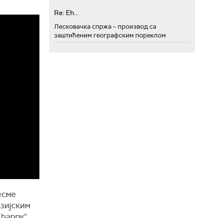
Re: Eh...
Лесковачка спржа – производ са
заштићеним географским пореклом
есме
изијским
 happy“