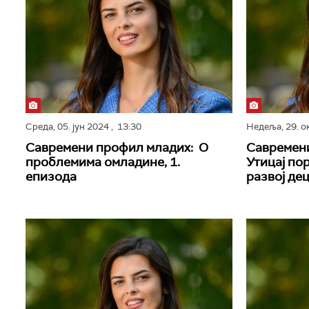
Среда,
05. јун 2024
, 13:30
Недеља,
29. о
Савремени профил младих: О
Савремен
проблемима омладине, 1.
Утицај по
епизода
развој де