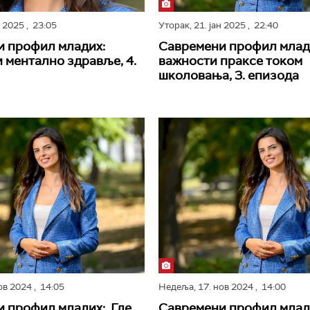
н 2025
, 23:05
Уторак,
21. јан 2025
, 22:40
и профил младих:
Савремени профил млад
 ментално здравље, 4.
важности праксе током
школовања, 3. епизода
нов 2024
, 14:05
Недеља,
17. нов 2024
, 14:00
 профил младих: Где
Савремени профил млад