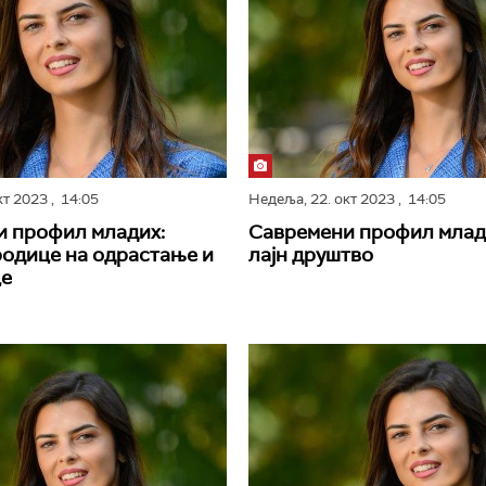
кт 2023
, 14:05
Недеља,
22. окт 2023
, 14:05
и профил младих:
Савремени профил млад
родице на одрастање и
лајн друштво
це