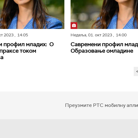
кт 2023
, 14:05
Недеља,
01. окт 2023
, 14:00
и профил младих: О
Савремени профил млад
праксе током
Образовање омладине
а
Преузмите РТС мобилну апли