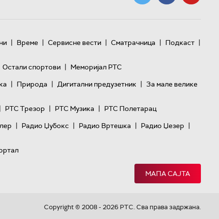
|
|
|
|
|
ни
Време
Сервисне вести
Сматрачница
Подкаст
|
Остали спортови
Меморијал РТС
|
|
|
ка
Природа
Дигитални предузетник
За мале велике
|
|
|
РТС Трезор
РТС Музика
РТС Полетарац
|
|
|
|
лер
Радио Џубокс
Радио Вртешка
Радио Џезер
ортал
МАПА САЈТА
Copyright © 2008 - 2026 РТС. Сва права задржана.