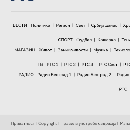
|
|
|
|
ВЕСТИ
Политика
Регион
Свет
Србија данас
Хр
|
|
СПОРТ
Фудбал
Кошарка
Тен
|
|
|
МАГАЗИН
Живот
Занимљивости
Музика
Техноло
|
|
|
|
ТВ
РТС 1
РТС 2
РТС 3
РТС Свет
РТ
|
|
РАДИО
Радио Београд 1
Радио Београд 2
Радио
РТС
Приватност
Copyright
Правила употребе садржаја
Мапа
|
|
|