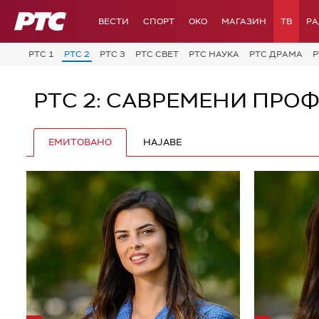
РТС
ВЕСТИ
СПОРТ
OKO
МАГАЗИН
ТВ
Р
РТС 1
РТС 2
РТС 3
РТС СВЕТ
РТС НАУКА
РТС ДРАМА
Р
РТС 2: САВРЕМЕНИ ПРО
ЕМИТОВАНО
НАЈАВЕ