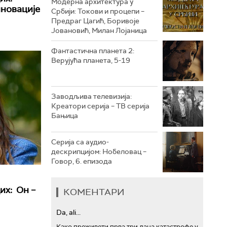
Модерна архитектура у
иновације
Србији: Токови и процепи –
Предраг Цагић, Боривоје
РТС ТРЕЗОР
Јовановић, Милан Лојаница
РТС МУЗИКА
Фантастична планета 2:
Верујућа планета, 5-19
РТС ПОЛЕТАРАЦ
Заводљива телевизија:
Креатори серија – ТВ серија
Бањица
Серија са аудио-
дескрипцијом: Нобеловац –
Говор, 6. епизода
их: Он –
КОМЕНТАРИ
Da, ali...
Како преживети прва три дана катастрофе у