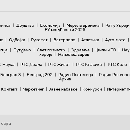
|
|
|
|
оника
Друштво
Економија
Мерила времена
Рат у Украји
ЕУ могућности 2026
|
|
|
|
|
|
ис
Одбојка
Рукомет
Ватерполо
Атлетика
Ауто-мото
|
|
|
|
|
гијa
Путујемо
Свет познатих
Здравље
Филм и ТВ
Нау
|
хероје
Наизглед здрав
|
|
|
|
С Наука
РТС Драма
РТС Живот
РТС Класика
РТС Коло
|
|
|
 Београд 3
Београд 202
Радио Плетеница
Радио Рокенро
Архив
|
|
|
|
Контакт
Маркетинг
Јавне набавке
Конкурси
Интернет п
 сајта