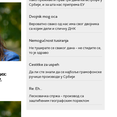
Србији, и за шта нас припрема ЕУ
Dvojnik mog oca
Вероватно свако од нас има свог двојника
са којим дели и сличну ДНК
Nemogućnost tusiranja
Не туширате се сваког дана – не стидите се,
то је здраво
Cestitke za uspeh
Да ли сте знали да се најбоље грамофонске
их:
ручице производе у Србији
.
Re: Eh...
Лесковачка спржа – производ са
заштићеним географским пореклом