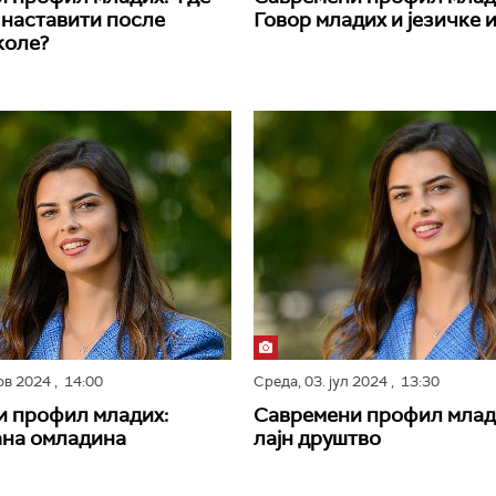
а наставити после
Говор младих и језичке 
коле?
нов 2024
, 14:00
Среда,
03. јул 2024
, 13:30
и профил младих:
Савремени профил млад
ана омладина
лајн друштво