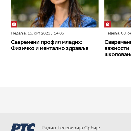
Недеља,
15. окт 2023
, 14:05
Недеља,
08. о
Савремени профил младих:
Савремен
Физичко и ментално здравље
важности 
школовањ
Радио Телевизија Србије