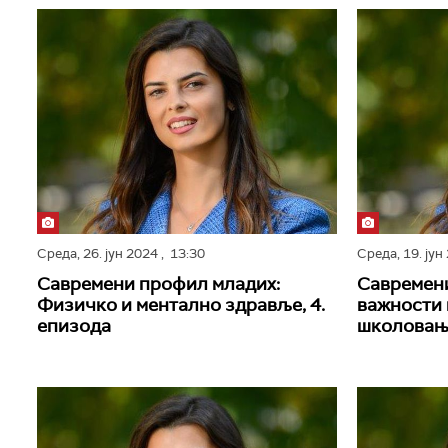
Среда,
26. јун 2024
, 13:30
Среда,
19. ју
Савремени профил младих:
Савремен
Физичко и ментално здравље, 4.
важности 
епизода
школовања