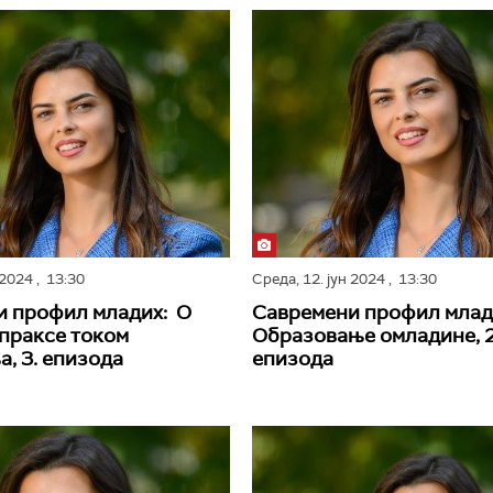
н 2024
, 13:30
Среда,
12. јун 2024
, 13:30
и профил младих: О
Савремени профил млад
праксе током
Образовање омладине, 2
, 3. епизода
епизода