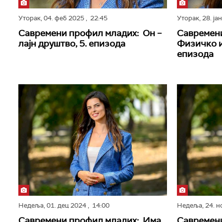
Уторак,
04. феб 2025
, 22:45
Уторак,
28. ја
Савремени профил младих: Он –
Савремен
лајн друштво, 5. епизода
Физичко и
епизода
Недеља,
01. дец 2024
, 14:00
Недеља,
24. 
Савремени профил младих: Има
Савремени