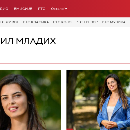
АДИО
ЕМИСИЈЕ
РТС
Остало
ТС ЖИВОТ
РТС КЛАСИКА
РТС КОЛО
РТС ТРЕЗОР
РТС МУЗИКА
ФИЛ МЛАДИХ