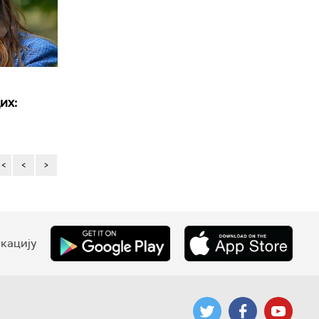
их:
<<
<
>
кацију