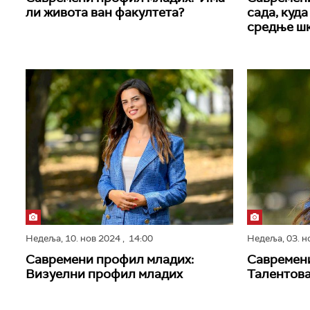
ли живота ван факултета?
сада, куд
средње ш
Недеља,
10. нов 2024
, 14:00
Недеља,
03. 
Савремени профил младих:
Савремен
Визуелни профил младих
Талентов