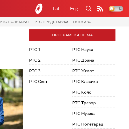
Lat
Eng
РТС ПОЛЕТАРАЦ
РТС ПРЕДСТАВЉА
ТВ УЖИВО
ПРОГРАМСКА ШЕМА
РТС 1
РТС Наука
РТС 2
РТС Драма
РТС 3
РТС Живот
РТС Свет
РТС Класика
РТС Коло
РТС Трезор
РТС Музика
РТС Полетарац