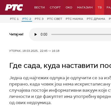
РТС
ВЕСТИ
СПОРТ
OKO
МАГАЗИН
ТВ
Р
РТС 1
РТС 2
РТС 3
РТС СВЕТ
РТС НАУКА
РТС ДРАМА
Р
Читај ми!
УТОРАК, 18.03.2025, 22:45 -> 16:18
Где сада, куда наставити п
Једна од најтежих одлука је одлучити се за и
прерано, када човек још нема искристалисану с
случајева постоји информативни вакуум које 
личности и где факултет има употребну вредн
од ових недоумица.