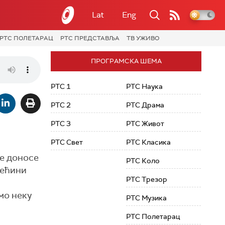
Lat
Eng
РТС ПОЛЕТАРАЦ
РТС ПРЕДСТАВЉА
ТВ УЖИВО
ПРОГРАМСКА ШЕМА
РТС 1
РТС Наука
РТС 2
РТС Драма
РТС 3
РТС Живот
РТС Свет
РТС Класика
се доносе
РТС Коло
већини
РТС Трезор
мо неку
РТС Музика
РТС Полетарац