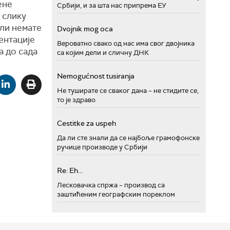
ене
Србији, и за шта нас припрема ЕУ
 слику
или немате
Dvojnik mog oca
ентације
Вероватно свако од нас има свог двојника
а до сада
са којим дели и сличну ДНК
Nemogućnost tusiranja
Не туширате се сваког дана – не стидите се,
то је здраво
Cestitke za uspeh
Да ли сте знали да се најбоље грамофонске
ручице производе у Србији
Re: Eh...
Лесковачка спржа – производ са
заштићеним географским пореклом