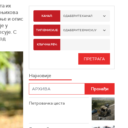
та их
и њихова
КАНАЛ:
ОДАБЕРИТЕ КАНАЛ
ање и опис
је у
РТС 1
ТИП ЕМИСИЈЕ:
ОДАБЕРИТЕ ЕМИСИЈУ
сује. С
 од
РТС 2
СПОРТ
КЉУЧНА РЕЧ:
РТС 3
СЕРИЈА
РТС СВЕТ
ИНФО
Најновије
РТС НАУКА
ФИЛМ
РТС ДРАМА
Петровачка цеста
РТС ЖИВОТ
РТС КЛАСИКА
РТС КОЛО