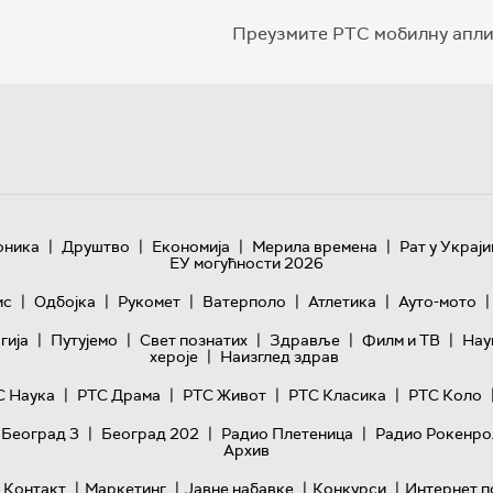
Преузмите РТС мобилну апли
|
|
|
|
оника
Друштво
Економија
Мерила времена
Рат у Украји
ЕУ могућности 2026
|
|
|
|
|
|
ис
Одбојка
Рукомет
Ватерполо
Атлетика
Ауто-мото
|
|
|
|
|
гијa
Путујемо
Свет познатих
Здравље
Филм и ТВ
Нау
|
хероје
Наизглед здрав
|
|
|
|
С Наука
РТС Драма
РТС Живот
РТС Класика
РТС Коло
|
|
|
 Београд 3
Београд 202
Радио Плетеница
Радио Рокенро
Архив
|
|
|
|
Контакт
Маркетинг
Јавне набавке
Конкурси
Интернет п