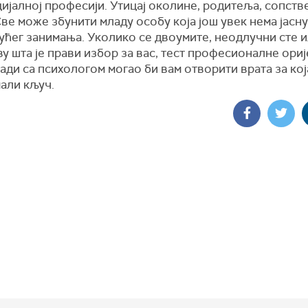
ијалној професији. Утицај околине, родитеља, сопств
е може збунити младу особу која још увек нема јасну
ућег занимања. Уколико се двоумите, неодлучни сте 
у шта је прави избор за вас, тест професионалне ориј
ради са психологом могао би вам отворити врата за кој
али кључ.