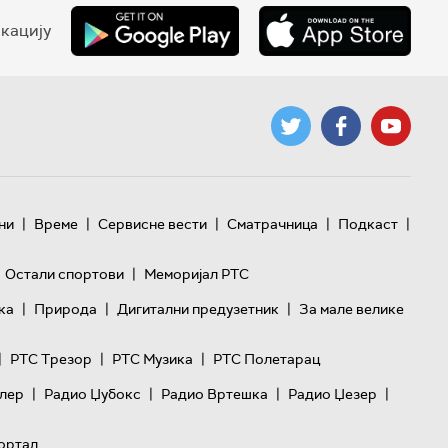
кацију
|
|
|
|
|
ни
Време
Сервисне вести
Сматрачница
Подкаст
|
Остали спортови
Меморијал РТС
|
|
|
ка
Природа
Дигитални предузетник
За мале велике
|
|
|
РТС Трезор
РТС Музика
РТС Полетарац
|
|
|
|
лер
Радио Џубокс
Радио Вртешка
Радио Џезер
ортал