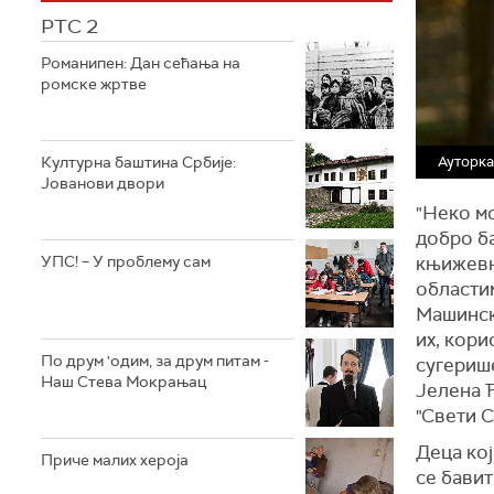
РТС 2
Романипен: Дан сећања на
ромске жртве
Културна баштина Србије:
Ауторка
Јованови двори
"Неко м
добро ба
УПС! – У проблему сам
књижевна
областим
Машинск
их, кори
По друм 'одим, за друм питам -
сугерише
Наш Стева Мокрањац
Јелена 
"Свети С
Деца кој
Приче малих хероја
се бави