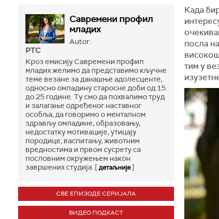
Kада бир
Савремени профил
интересу
младих
очекивањ
Autor:
посла на
РТС
високош
Kроз емисију Савремени профил
тим у ве
младих желимо да представимо кључне
изузетне
теме везане за данашње адолесценте,
односно омладину старосне доби од 15
до 25 године. Ту смо да похвалимо труд
и залагање одређеног наставног
особља, да говоримо о менталном
здрављу омладине, образовању,
недостатку мотивације, утицају
породице, васпитању, животним
вредностима и првом сусрету са
пословним окружењем након
завршених студија. [
]
детаљније
СВЕ ЕПИЗОДЕ СЕРИЈАЛА
ВИДЕО ПОДКАСТ