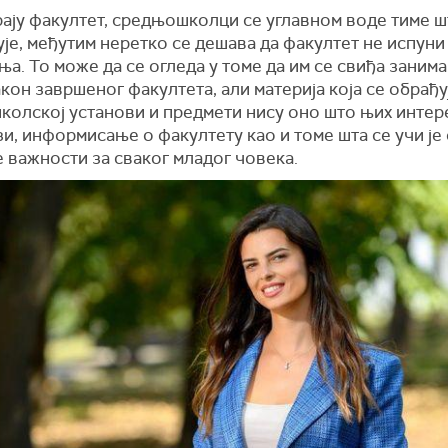
ају факултет, средњошколци се углавном воде тиме ш
је, међутим неретко се дешава да факултет не испун
а. То може да се огледа у томе да им се свиђа заним
кон завршеног факултета, али материја која се обрађу
колској установи и предмети нису оно што њих интере
зи, информисање о факултету као и томе шта се учи је
 важности за сваког младог човека.