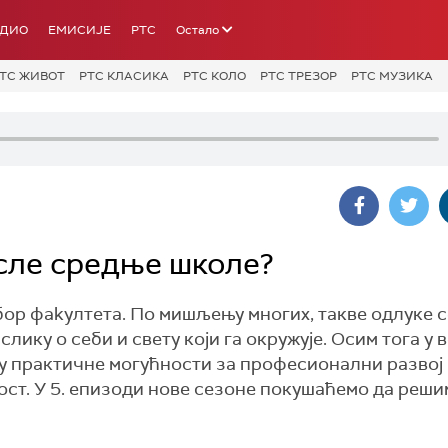
АДИО
ЕМИСИЈЕ
РТС
Остало
ТС ЖИВОТ
РТС КЛАСИКА
РТС КОЛО
РТС ТРЕЗОР
РТС МУЗИКА
осле средње школе?
збор фаkултета. По мишљењу многих, такве одлуке 
лику о себи и свету који га окружује. Осим тога у 
су практичне могућности за професионални развој
ост. У 5. епизоди нове сезоне покушаћемо да реши