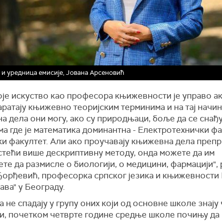
 и уредница емисије, Јована Арсеновић
оје искуство као професора књижевности је управо а
ратају књижевно теоријским терминима и на тај начин
 дела они могу, ако су природњаци, боље да се снађу
а где је математика доминантна - Електротехнички фа
и факултет. Али ако проучавају књижевна дела препр
стећи више дескриптивну методу, онда можете да им
те да размисле о биологији, о медицини, фармацији", 
Ђорђевић, професорка српског језика и књижевности 
ава" у Београду.
а не спадају у групу оних који од основне школе знају
ти, почетком четврте године средње школе почињу да 