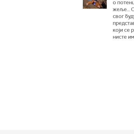
о потенц
жеље… Св
свог буд
представ
који се 
нисте им