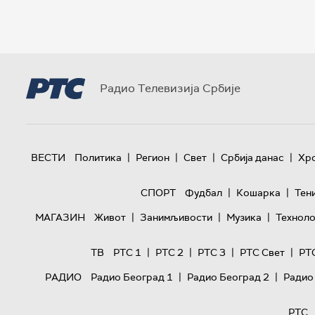
Радио Телевизија Србије
|
|
|
|
ВЕСТИ
Политика
Регион
Свет
Србија данас
Хр
|
|
СПОРТ
Фудбал
Кошарка
Тен
|
|
|
МАГАЗИН
Живот
Занимљивости
Музика
Техноло
|
|
|
|
ТВ
РТС 1
РТС 2
РТС 3
РТС Свет
РТ
|
|
РАДИО
Радио Београд 1
Радио Београд 2
Радио
РТС