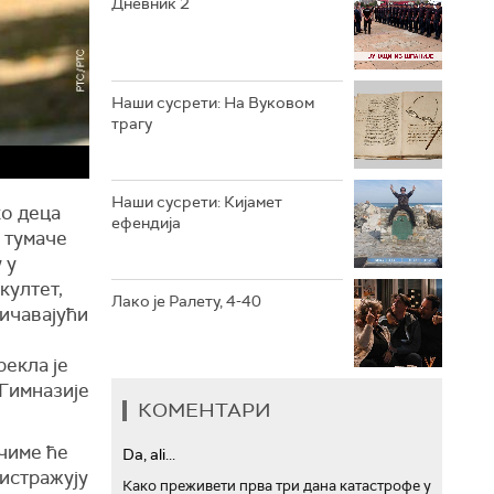
Дневник 2
РТС ТРЕЗОР
РТС МУЗИКА
Наши сусрети: На Вуковом
трагу
РТС ПОЛЕТАРАЦ
Наши сусрети: Кијамет
ко деца
ефендија
 тумаче
 у
култет,
Лако је Ралету, 4-40
ичавајући
рекла је
Гимназије
КОМЕНТАРИ
 чиме ће
Da, ali...
истражују
Како преживети прва три дана катастрофе у