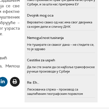
 садашњем
Србији, и за шта нас припрема ЕУ
ја се све
и ефектне
Dvojnik mog oca
уштвених
брујуће –
Вероватно свако од нас има свог двојника
са којим дели и сличну ДНК
ег узраста
е.
Nemogućnost tusiranja
Не туширате се сваког дана – не стидите се,
то је здраво
овић
Cestitke za uspeh
ма, Милош
Да ли сте знали да се најбоље грамофонске
ручице производе у Србији
Re: Eh...
Лесковачка спржа – производ са
заштићеним географским пореклом