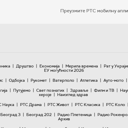
Преузмите РТС мобилну апли
|
|
|
|
оника
Друштво
Економија
Мерила времена
Рат у Украји
ЕУ могућности 2026
|
|
|
|
|
|
ис
Одбојка
Рукомет
Ватерполо
Атлетика
Ауто-мото
|
|
|
|
|
гијa
Путујемо
Свет познатих
Здравље
Филм и ТВ
Нау
|
хероје
Наизглед здрав
|
|
|
|
С Наука
РТС Драма
РТС Живот
РТС Класика
РТС Коло
|
|
|
 Београд 3
Београд 202
Радио Плетеница
Радио Рокенро
Архив