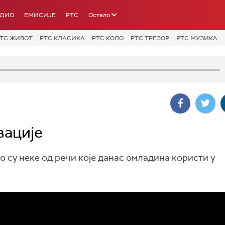
АДИО
ЕМИСИЈЕ
РТС
Остало
ТС ЖИВОТ
РТС КЛАСИКА
РТС КОЛО
РТС ТРЕЗОР
РТС МУЗИКА
вације
 су неке од речи које данас омладина користи у