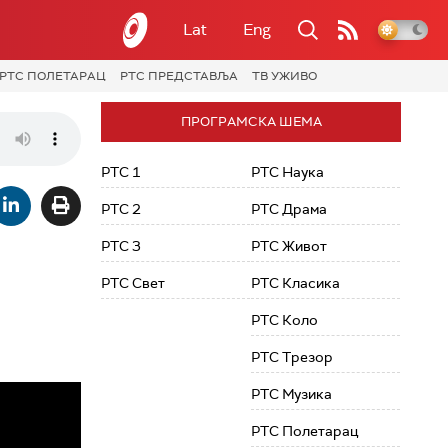
Lat
Eng
РТС ПОЛЕТАРАЦ
РТС ПРЕДСТАВЉА
ТВ УЖИВО
ПРОГРАМСКА ШЕМА
РТС 1
РТС Наука
РТС 2
РТС Драма
РТС 3
РТС Живот
РТС Свет
РТС Класика
РТС Коло
РТС Трезор
РТС Музика
РТС Полетарац