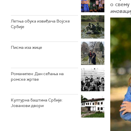
о свему
иноваци
Летња обука извиђача Војске
Србије
Писма иза жице
Романипен: Дан сећања на
ромске жртве
Културна баштина Србије:
Јованови двори