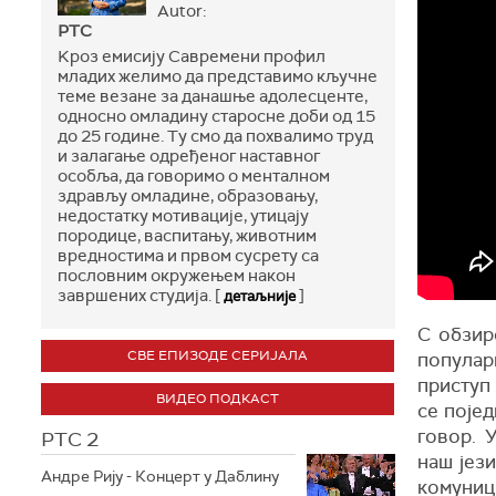
Autor:
РТС
Kроз емисију Савремени профил
младих желимо да представимо кључне
теме везане за данашње адолесценте,
односно омладину старосне доби од 15
до 25 године. Ту смо да похвалимо труд
и залагање одређеног наставног
особља, да говоримо о менталном
здрављу омладине, образовању,
недостатку мотивације, утицају
породице, васпитању, животним
вредностима и првом сусрету са
пословним окружењем након
завршених студија. [
]
детаљније
С обзир
СВЕ ЕПИЗОДЕ СЕРИЈАЛА
популар
приступ
ВИДЕО ПОДКАСТ
се поје
говор. 
РТС 2
наш јез
Андре Рију - Концерт у Даблину
комуниц