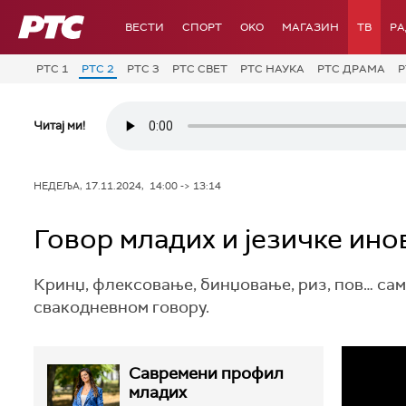
РТС
ВЕСТИ
СПОРТ
OKO
МАГАЗИН
ТВ
Р
РТС 1
РТС 2
РТС 3
РТС СВЕТ
РТС НАУКА
РТС ДРАМА
Р
Читај ми!
НЕДЕЉА, 17.11.2024, 14:00 -> 13:14
Говор младих и језичке ино
Кринџ, флексовање, бинџовање, риз, пов… само
свакодневном говору.
Савремени профил
младих