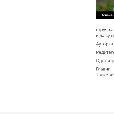
Јована
стручњац
и да су 
Ауторка
Редитељ
Одговор
Главни 
Јанкови