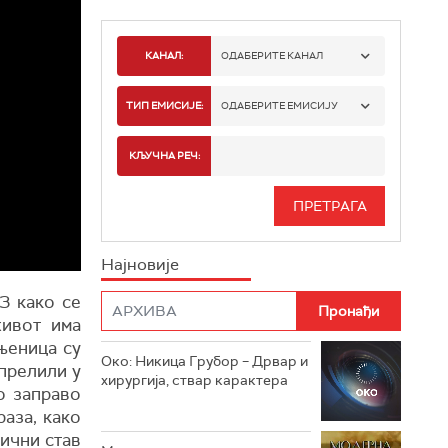
КАНАЛ:
ОДАБЕРИТЕ КАНАЛ
РТС 1
ТИП ЕМИСИЈЕ:
ОДАБЕРИТЕ ЕМИСИЈУ
РТС 2
СПОРТ
КЉУЧНА РЕЧ:
РТС 3
СЕРИЈА
РТС СВЕТ
ИНФО
Најновије
РТС НАУКА
ФИЛМ
З како се
РТС ДРАМА
живот има
њеница су
Око: Никица Грубор – Дрвар и
РТС ЖИВОТ
прелили у
хирургија, ствар карактера
о заправо
РТС КЛАСИКА
раза, како
лични став
РТС КОЛО