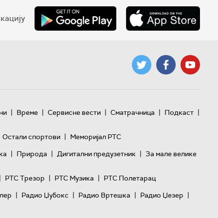
кацију
|
|
|
|
|
ни
Време
Сервисне вести
Сматрачница
Подкаст
|
Остали спортови
Меморијал РТС
|
|
|
ка
Природа
Дигитални предузетник
За мале велике
|
|
|
РТС Трезор
РТС Музика
РТС Полетарац
|
|
|
|
лер
Радио Џубокс
Радио Вртешка
Радио Џезер