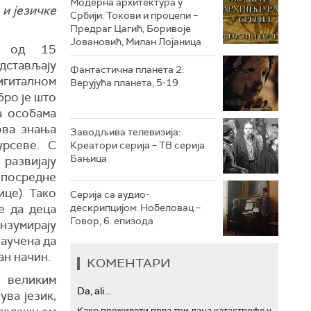
Модерна архитектура у
и језичке
Србији: Токови и процепи –
Предраг Цагић, Боривоје
РТС ТРЕЗОР
Јовановић, Милан Лојаница
та од 15
РТС МУЗИКА
дстављају
Фантастична планета 2:
игиталном
Верујућа планета, 5-19
РТС ПОЛЕТАРАЦ
бро је што
а особама
ова знања
Заводљива телевизија:
урсеве. С
Креатори серија – ТВ серија
Бањица
развијају
средне
ице). Тако
Серија са аудио-
дескрипцијом: Нобеловац –
е да деца
Говор, 6. епизода
умирају
научена да
ан начин.
КОМЕНТАРИ
великим
Da, ali...
ува језик,
Како преживети прва три дана катастрофе у