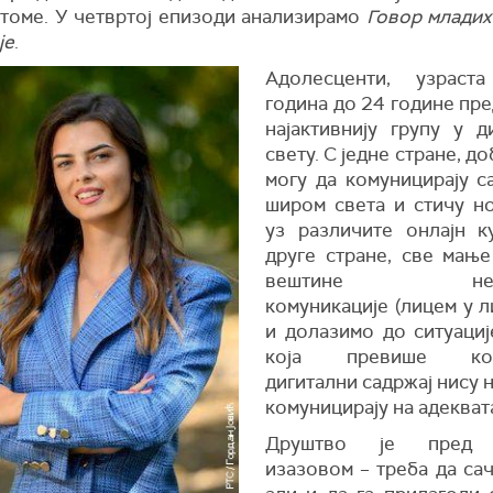
 томе. У четвртој епизоди анализирамо
Говор младих 
је
.
Адолесценти, узрас
година до 24 године пре
најактивнију групу у д
свету. С једне стране, до
могу да комуницирају с
широм света и стичу н
уз различите онлајн к
друге стране, све мање 
вештине непо
комуникације (лицем у л
и долазимо до ситуациј
која превише конз
дигитални садржај нису 
комуницирају на адекват
Друштво је пред 
изазовом – треба да сач