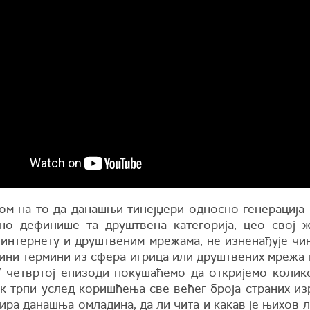
ом на то да данашњи тинејџери односно генерација 
но дефинише та друштвена категорија, цео свој 
 интернету и друштвеним мрежама, не изненађује чи
дини термини из сфера игрица или друштвених мрежа 
У четвртој епизоди покушаћемо да откријемо колик
ик трпи услед коришћења све већег броја страних из
ира данашња омладина, да ли чита и какав је њихов 