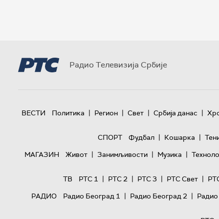
Радио Телевизија Србије
|
|
|
|
ВЕСТИ
Политика
Регион
Свет
Србија данас
Хр
|
|
СПОРТ
Фудбал
Кошарка
Тен
|
|
|
МАГАЗИН
Живот
Занимљивости
Музика
Техноло
|
|
|
|
ТВ
РТС 1
РТС 2
РТС 3
РТС Свет
РТ
|
|
РАДИО
Радио Београд 1
Радио Београд 2
Радио