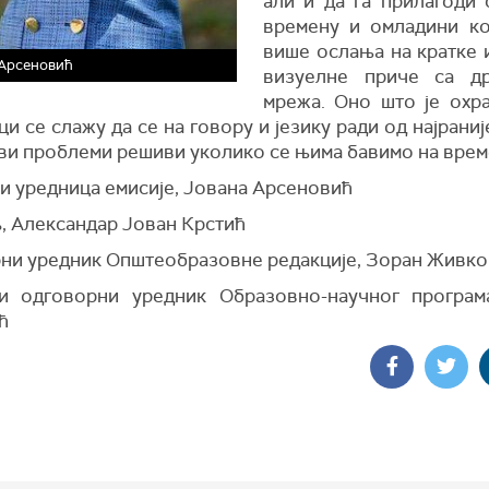
али и да га прилагоди
времену и омладини ко
више ослања на кратке 
 Арсеновић
визуелне приче са др
мрежа. Оно што је охра
и се слажу да се на говору и језику ради од најраниј
сви проблеми решиви уколико се њима бавимо на врем
 и уредница емисије, Јована Арсеновић
, Александар Јован Крстић
ни уредник Општеобразовне редакције, Зоран Живк
и одговорни уредник Образовно-научног програ
ћ