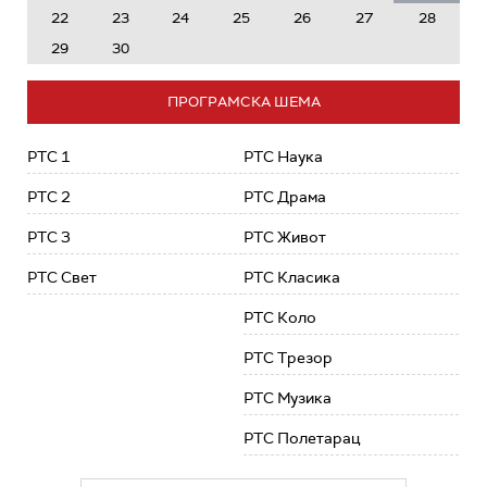
22
23
24
25
26
27
28
29
30
ПРОГРАМСКА ШЕМА
РТС 1
РТС Наука
РТС 2
РТС Драма
РТС 3
РТС Живот
РТС Свет
РТС Класика
РТС Коло
РТС Трезор
РТС Музика
РТС Полетарац