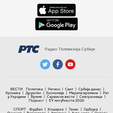
Радио Телевизија Србије
|
|
|
|
ВЕСТИ
Политика
Регион
Свет
Србија данас
|
|
|
|
Хроника
Друштво
Економија
Мерила времена
Рат
|
|
|
|
у Украјини
Време
Сервисне вести
Сматрачница
|
Подкаст
ЕУ могућности 2026
|
|
|
|
СПОРТ
Фудбал
Кошарка
Тенис
Одбојка
|
|
|
|
Рукомет
Ватерполо
Атлетика
Ауто-мото
Остали