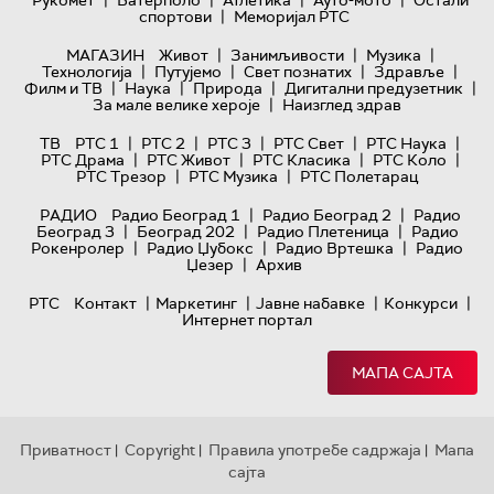
|
спортови
Меморијал РТС
|
|
|
МАГАЗИН
Живот
Занимљивости
Музика
|
|
|
|
Технологијa
Путујемо
Свет познатих
Здравље
|
|
|
|
Филм и ТВ
Наука
Природа
Дигитални предузетник
|
За мале велике хероје
Наизглед здрав
|
|
|
|
|
ТВ
РТС 1
РТС 2
РТС 3
РТС Свет
РТС Наука
|
|
|
|
РТС Драма
РТС Живот
РТС Класика
РТС Коло
|
|
РТС Трезор
РТС Музика
РТС Полетарац
|
|
РАДИО
Радио Београд 1
Радио Београд 2
Радио
|
|
|
Београд 3
Београд 202
Радио Плетеница
Радио
|
|
|
Рокенролер
Радио Џубокс
Радио Вртешка
Радио
|
Џезер
Архив
|
|
|
|
РТС
Контакт
Маркетинг
Јавне набавке
Конкурси
Интернет портал
МАПА САЈТА
Приватност
Copyright
Правила употребе садржаја
Мапа
|
|
|
сајта