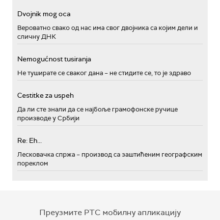
Dvojnik mog oca
Вероватно свако од нас има свог двојника са којим дели и
сличну ДНК
Nemogućnost tusiranja
Не туширате се сваког дана – не стидите се, то је здраво
Cestitke za uspeh
Да ли сте знали да се најбоље грамофонске ручице
производе у Србији
Re: Eh...
Лесковачка спржа – производ са заштићеним географским
пореклом
Преузмите РТС мобилну апликацију