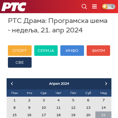
РТС
РТС Драма: Програмска шема
- недеља, 21. апр 2024
СПОРТ
СЕРИЈА
ИНФО
ФИЛМ
СВЕ
Април
2024
Пон
Уто
Сре
Чет
Пет
Суб
Нед
1
2
3
4
5
6
7
8
9
10
11
12
13
14
15
16
17
18
19
20
21