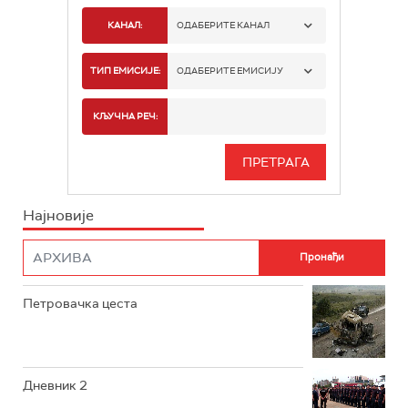
КАНАЛ:
ОДАБЕРИТЕ КАНАЛ
РТС 1
ТИП ЕМИСИЈЕ:
ОДАБЕРИТЕ ЕМИСИЈУ
РТС 2
СПОРТ
КЉУЧНА РЕЧ:
РТС 3
СЕРИЈА
РТС СВЕТ
ИНФО
Најновије
РТС НАУКА
ФИЛМ
РТС ДРАМА
Петровачка цеста
РТС ЖИВОТ
РТС КЛАСИКА
РТС КОЛО
Дневник 2