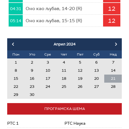
12
Оно као љубав, 14-20 (R)
04:31
12
Оно као љубав, 15-15 (R)
05:14
Април
2024
Пон
Уто
Сре
Чет
Пет
Суб
Нед
1
2
3
4
5
6
7
8
9
10
11
12
13
14
15
16
17
18
19
20
21
22
23
24
25
26
27
28
29
30
ПРОГРАМСКА ШЕМА
РТС 1
РТС Наука