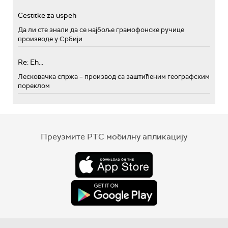
Cestitke za uspeh
Да ли сте знали да се најбоље грамофонске ручице
производе у Србији
Re: Eh...
Лесковачка спржа – производ са заштићеним географским
пореклом
Преузмите РТС мобилну апликацију