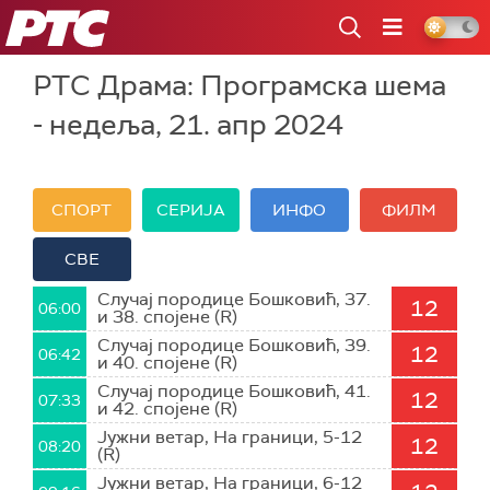
РТС
РТС Драма: Програмска шема
- недеља, 21. апр 2024
СПОРТ
СЕРИЈА
ИНФО
ФИЛМ
СВЕ
Случај породице Бошковић, 37.
12
06:00
и 38. спојене (R)
Случај породице Бошковић, 39.
12
06:42
и 40. спојене (R)
Случај породице Бошковић, 41.
12
07:33
и 42. спојене (R)
Јужни ветар, На граници, 5-12
12
08:20
(R)
Јужни ветар, На граници, 6-12