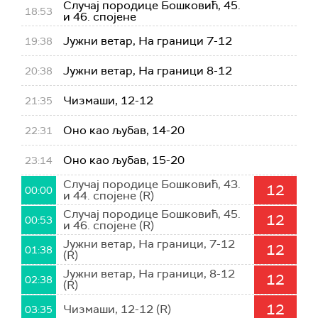
Случај породице Бошковић, 45.
18:53
и 46. спојене
Јужни ветар, На граници 7-12
19:38
Јужни ветар, На граници 8-12
20:38
Чизмаши, 12-12
21:35
Оно као љубав, 14-20
22:31
Оно као љубав, 15-20
23:14
Случај породице Бошковић, 43.
12
00:00
и 44. спојене (R)
Случај породице Бошковић, 45.
12
00:53
и 46. спојене (R)
Јужни ветар, На граници, 7-12
12
01:38
(R)
Јужни ветар, На граници, 8-12
12
02:38
(R)
12
Чизмаши, 12-12 (R)
03:35