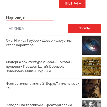
СЕРИЈА
РТС СВЕТ
ИНФО
Најновије
РТС НАУКА
ФИЛМ
РТС ДРАМА
Око: Никица Грубор – Дрвар и хирургија,
РТС ЖИВОТ
ствар карактера
РТС КЛАСИКА
РТС КОЛО
Модерна архитектура у Србији: Токови и
процепи – Предраг Цагић, Боривоје
Јовановић, Милан Лојаница
РТС ТРЕЗОР
РТС МУЗИКА
Фантастична планета 2: Верујућа планета, 5-
19
РТС ПОЛЕТАРАЦ
Заводљива телевизија: Креатори серија –