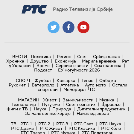
Радио Телевизија Србије
|
|
|
|
ВЕСТИ
Политика
Регион
Свет
Србија данас
|
|
|
|
Хроника
Друштво
Економија
Мерила времена
Рат
|
|
|
|
у Украјини
Време
Сервисне вести
Сматрачница
|
Подкаст
ЕУ могућности 2026
|
|
|
|
СПОРТ
Фудбал
Кошарка
Тенис
Одбојка
|
|
|
|
Рукомет
Ватерполо
Атлетика
Ауто-мото
Остали
|
спортови
Меморијал РТС
|
|
|
МАГАЗИН
Живот
Занимљивости
Музика
|
|
|
|
Технологијa
Путујемо
Свет познатих
Здравље
|
|
|
|
Филм и ТВ
Наука
Природа
Дигитални предузетник
|
За мале велике хероје
Наизглед здрав
|
|
|
|
|
ТВ
РТС 1
РТС 2
РТС 3
РТС Свет
РТС Наука
|
|
|
|
РТС Драма
РТС Живот
РТС Класика
РТС Коло
|
|
РТС Трезор
РТС Музика
РТС Полетарац