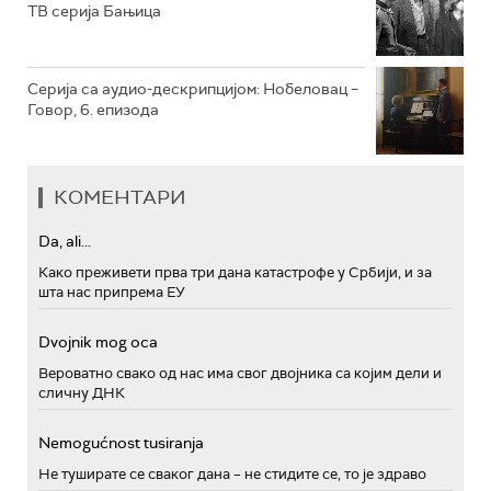
ТВ серија Бањица
Серија са аудио-дескрипцијом: Нобеловац –
Говор, 6. епизода
КОМЕНТАРИ
Da, ali...
Како преживети прва три дана катастрофе у Србији, и за
шта нас припрема ЕУ
Dvojnik mog oca
Вероватно свако од нас има свог двојника са којим дели и
сличну ДНК
Nemogućnost tusiranja
Не туширате се сваког дана – не стидите се, то је здраво