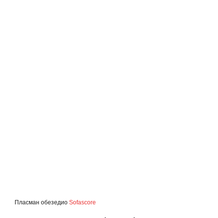
Пласман обезедио
Sofascore