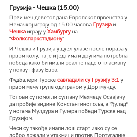
Грузија - Чешка (15.00)
Први меч деветог дана Европског првенства у
Немачкој играју од 15.00 часова
Грузија
и
Чешк
а
играју у
Хамбургу
на
"
Фолкспаркстадиону
"
И Чешка и Грузија у дуел улазе после пораза у
првом колу, па је и једнима и другима потребна
победа како би имали реалне наде о пласману
у нокаут фазу Евра.
Фудбалери Турске
савладали су Грузију 3:1
у
првом мечу групе одиграном у Дортмунду.
Топови су помогли султану Мехмеду Освајачу
да пробије зидине Константинопоља, а "ђулад"
у ногама Мулдура и Гулера победи Турске над
Грузијом.
Чеси су такође имали лош старт иако су се
добро држали у утакмици против Португалије.