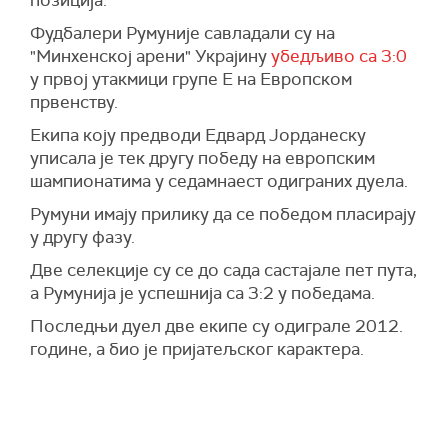
позиција.
Фудбалери Румуније савладали су на
"Минхенској арени" Украјину
убедљиво са 3:0
у првој утакмици групе Е на Европском
првенству.
Екипа коју предводи Едвард Јорданеску
уписала је тек другу победу на европским
шампионатима у седамнаест одиграних дуела.
Румуни имају прилику да се победом пласирају
у другу фазу.
Две селекције су се до сада састајале пет пута,
а Румунија је успешнија са 3:2 у победама.
Последњи дуел две екипе су одиграле 2012.
године, а био је пријатељског карактера.