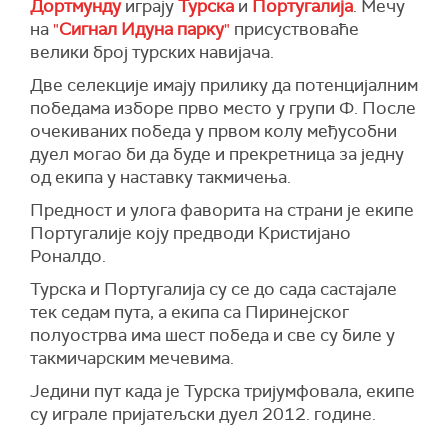
Дортмунду
играју
Турска
и
Португалија
. Мечу
на
"
Сигнал Идуна
парку
"
присуствоваће
велики број турских навијача.
Две селекције имају прилику да потенцијалним
победама изборе прво место у групи Ф. После
очекиваних победа у првом колу међусобни
дуел могао би да буде и прекретница за једну
од екипа у наставку такмичења.
Предност и улога фаворита на страни је екипе
Португалије коју предводи Кристијано
Роналдо.
Турска и Португалија су се до сада састајале
тек седам пута, а екипа са Пиринејског
полуострва има шест победа и све су биле у
такмичарским мечевима.
Једини пут када је Турска тријумфовала, екипе
су играле пријатељски дуел 2012. године.