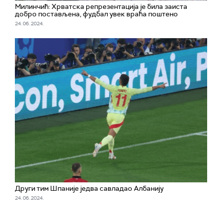
Милинчић: Хрватска репрезентација је била заиста
добро постављена, фудбал увек враћа поштено
24. 06. 2024.
Други тим Шпаније једва савладао Албанију
24. 06. 2024.