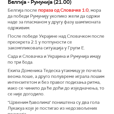
Белгија - Румунија (21.00)
Белгија после
пораза од Словачке 1:0
, мора
да победи Румунију уколико жели да одржи
наде за пласманом у другу фазу шампионата
одрживим.
После победе Украјине над Словачком после
преокрета 2:1 у потпуности се
закомпликовала ситуација у Групи Е.
Сада и Словачка и Украјина и Румунија имају
по три бода.
Екипа Доменика Тедеска утакмицу је почела
веома лоше, а друго полувреме играла лошим
интензитетом и без правог подизања ритма,
иако се чинило да ће доћи до изједначења, то
се није догодило.
"Црвеним ђаволима" поништена су два гола
Лукакуа које је постигао из недозвољених