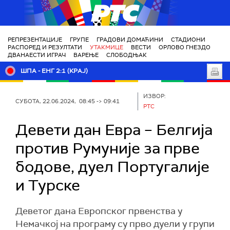
РТС
РЕПРЕЗЕНТАЦИЈЕ
ГРУПЕ
ГРАДОВИ ДОМАЋИНИ
СТАДИОНИ
РАСПОРЕД И РЕЗУЛТАТИ
УТАКМИЦЕ
ВЕСТИ
ОРЛОВО ГНЕЗДО
ДВАНАЕСТИ ИГРАЧ
ВАРЕЊЕ
СЛОБОДЊАК
ШПА - ЕНГ 2:1 (КРАЈ)
ИЗВОР:
СУБОТА, 22.06.2024, 08:45 -> 09:41
РТС
Девети дан Евра – Белгија
против Румуније за прве
бодове, дуел Португалије
и Турске
Деветог дана Европског првенства у
Немачкој на програму су прво дуели у групи