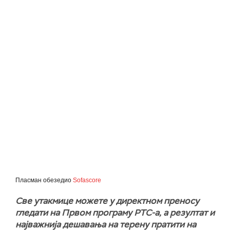
Пласман обезедио
Sofascore
Све утакмице можете у директном преносу
гледати на Првом програму РТС-а, а резултат и
најважнија дешавања на терену пратити на