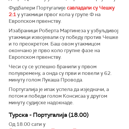
Фудбалери Португалије
савладали су Чешку
2:1
у утакмици првог кола у групе Ф на
Европском првенству.
Изабраници Роберта Мартинеза у узбуљдивој
утакмици извојевали су победу против Чешке
и то преокретом. Баш овом утакмицом
окончано је прво коло групне фазе на
Европском првенству.
Чеси су се успешно бранили у првом
полувремену, а онда су први и повели у 62.
минуту голом Лукаша Провода.
Португалија је ипак успела да изједначи, а
потом и победи голом Консисаа у другом
минуту судијске надокнаде.
Турска - Португалија (18.00)
Од 18.00 сати у