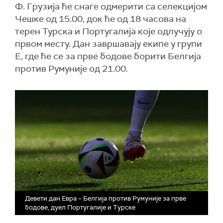
Ф. Грузија ће снаге одмерити са селекцијом
Чешке од 15.00, док ће од 18 часова на
терен Турска и Португалија које одлучују о
првом месту. Дан завршавају екипе у групи
Е, где ће се за прве бодове борити Белгија
против Румуније од 21.00.
Девети дан Евра – Белгија против Румуније за прве
бодове, дуел Португалије и Турске