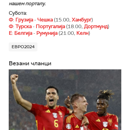
нашем порталу.
Субота:
Ф
:
Грузија
-
Чешка
(15.00,
Хамбург
)
Ф
:
Турска
-
Португалија
(18.00,
Дортмунд
)
Е
:
Белгија
-
Румунија
(21.00,
Келн
)
ЕВРО2024
Везани чланци