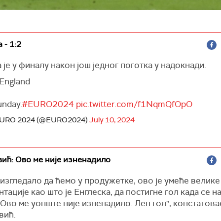
 - 1:2
 је у финалу након још једног поготка у надокнади.
 England
unday.
#EURO2024
pic.twitter.com/f1NqmQfOpO
EURO 2024 (@EURO2024)
July 10, 2024
ић: Ово ме није изненадило
 изгледало да ћемо у продужетке, ово је умеће велике
тације као што је Енглеска, да постигне гол када се н
 Ово ме уопште није изненадило. Леп гол", констатова
вић.