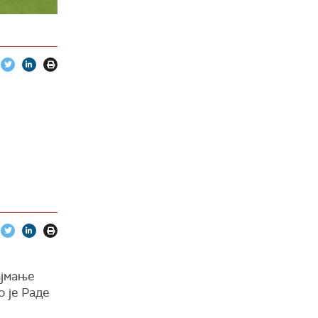
ајмање
о је Раде