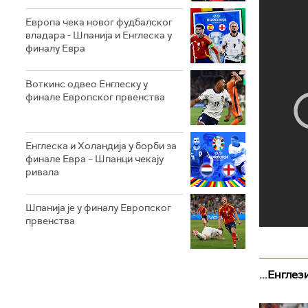
Европа чека новог фудбалског
владара - Шпанија и Енглеска у
финалу Евра
Воткинс одвео Енглеску у
финале Европског првенства
Енглеска и Холандија у борби за
финале Евра – Шпанци чекају
ривала
Шпанија је у финалу Европског
првенства
...Енглез