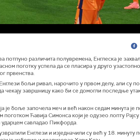
а потпуно различита полувремена, Енглеска је захваљ
асном поготку успела да се пласира у друго узастопн
ог првенства.
Енглези бољи ривал, нарочито у првом делу, али су п
да чекају завршницу како би се домогли последње ута
а је боље започела меч и већ након седам минута је 
 поготком Ћавија Симонса који је одузео лопту Рајсу
 ударцем савладао Пикфорда.
узвратили Енглези и изједначили су већ у 18. минуту 