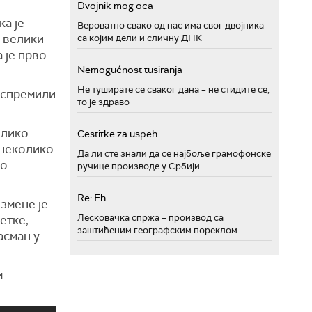
Dvojnik mog oca
ка је
Вероватно свако од нас има свог двојника
а велики
са којим дели и сличну ДНК
 је прво
Nemogućnost tusiranja
Не туширате се сваког дана – не стидите се,
е спремили
то је здраво
олико
Cestitke za uspeh
 неколико
Да ли сте знали да се најбоље грамофонске
ио
ручице производе у Србији
Re: Eh...
змене је
Лесковачка спржа – производ са
етке,
заштићеним географским пореклом
асман у
м