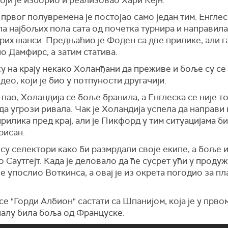
оји је изборио и реализовао Хари Кејн.
 првог полувремена је постојао само један тим. Енглес
а најбољих пола сата од почетка турнира и направил
рих шанси. Предњаћио је Фоден са две прилике, али га
о Дамфирс, а затим статива.
у на крају некако Холанђани да преживе и боље су с
 део, који је био у потпуности другачији.
 пао, Холандија се боље бранила, а Енглеска се није т
да угрози ривала. Чак је Холандија успела да направи
рилика пред крај, али је Пикфорд у тим ситуацијама б
рисан.
у селектори како би размрдали своје екипе, а боље и
 Саутгејт. Када је деловало да ће сусрет ући у продуж
е упослио Воткинса, а овај је из окрета погодио за пл
се "Горди Албион" састати са Шпанијом, која је у прво
алу била боља од Француске.