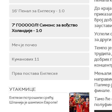
пенала к
До краја
16' Пенал за Енглеску - 1:0
приказал
број доб
7' ГОООООЛ! Симонс за вођство
заустави
Холандије - 1:0
Успели с
за други
Меч је почео
Темпо је
трудила 
Куманових 11
добрих п
концент
Мењали с
Прва постава Енглеске
направио
Палмер ј
УТАКМИЦЕ
финале.
Енглези потрошили срећу,
Тамо ће 
Шпанија је шампион Европе!
полуфин