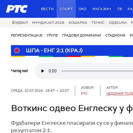
РТС
ВЕСТИ
СПОРТ
OKO
МАГАЗИН
ТВ
Р
ФУДБАЛ
МУНДИЈАЛ 2026
КОШАРКА
ТЕНИС
ОДБОЈКА
РЕПРЕЗЕНТАЦИЈЕ
ГРУПЕ
ГРАДОВИ ДОМАЋИНИ
СТАДИОНИ
Р
ШПА - ЕНГ 2:1 (КРАЈ)
Читај ми!
ИЗВОР:
АУТОР:
СРЕДА, 10.07.2024, 18:47 -> 23:07
РТС
ЧЕДОМИР ТОД
Воткинс одвео Енглеску у 
Фудбалери Енглеске пласирали су се у финал
резултатом 2:1.