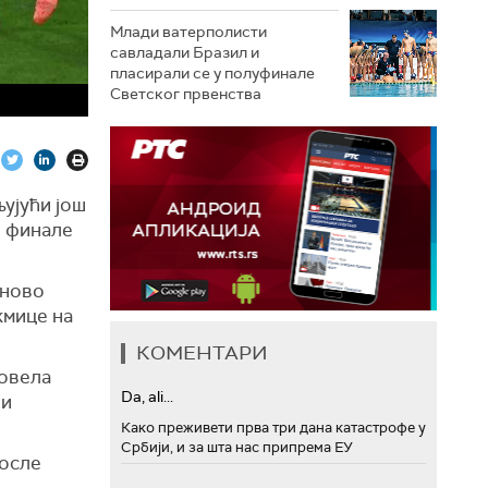
Млади ватерполисти
савладали Бразил и
пласирали се у полуфинале
Светског првенства
ујући још
о финале
оново
кмице на
КОМЕНТАРИ
повела
Da, ali...
 и
Како преживети прва три дана катастрофе у
Србији, и за шта нас припрема ЕУ
после