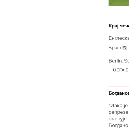
Крај меча
Енглеска
Spain 🆚
Berlin. S
— UEFA 
Богданов
"Иако је
репрезен
очекује.
Богдано