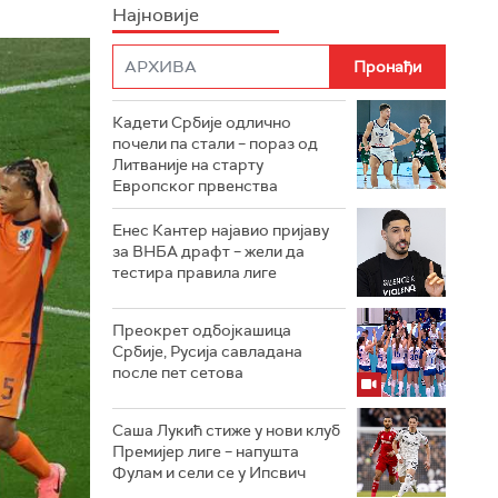
Најновије
Кадети Србије одлично
почели па стали – пораз од
Литваније на старту
Европског првенства
Енес Кантер најавио пријаву
за ВНБА драфт – жели да
тестира правила лиге
Преокрет одбојкашица
Србије, Русија савладана
после пет сетова
Саша Лукић стиже у нови клуб
Премијер лиге – напушта
Фулам и сели се у Ипсвич