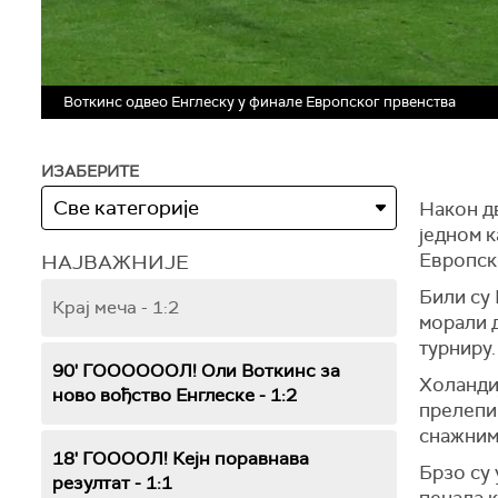
Воткинс одвео Енглеску у финале Европског првенства
ИЗАБЕРИТЕ
Након дв
једном к
Европск
НАЈВАЖНИЈЕ
Били су 
Крај меча - 1:2
морали 
турниру.
90' ГООООООЛ! Оли Воткинс за
Холандиј
ново вођство Енглеске - 1:2
прелепим
снажним
18' ГООООЛ! Кејн поравнава
Брзо су 
резултат - 1:1