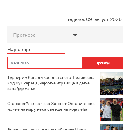
недеља, 09. август 2026.
Прогноза
Најновије
Турнири у Канади као два света: Без звезда
код мушкараца, најбоље играчице и даље
зарађују мање
Станковић једва чека Хапоел: Оставите ове
момке на миру, нека све иде на моја леђа
Звезда са десет играча победила Нови