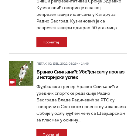
Бивши репрезентативац Србије Здравко
Кузмановић говорио је о нашој
репрезентацији и шансама у Катару за
Радио Београд. Кузмановић је са
репрезентацијом одиграо 50 утакмица...
Прочитај
ПЕТАК, 02. ДЕЦ 2022, 08:26 -> 14:46
Бранко Смиљанић: Убеђен сам у пролаз
и историјски успех
Фудбалски тренер Бранко Смиљанић и
уредник спортске редакције Радио
Београда Владе Радичевић за РТС су
говорили о Светском првенству и шансама
Србије у одлучујућем мечу са Швајцарском
за пласман у осмину...
Прочитај