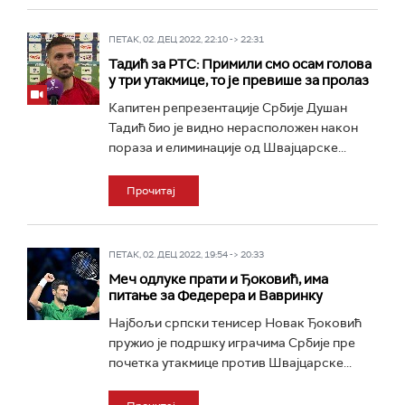
ПЕТАК, 02. ДЕЦ 2022, 22:10 -> 22:31
Тадић за РТС: Примили смо осам голова
у три утакмице, то је превише за пролаз
Капитен репрезентације Србије Душан
Тадић био је видно нерасположен након
пораза и елиминације од Швајцарске...
Прочитај
ПЕТАК, 02. ДЕЦ 2022, 19:54 -> 20:33
Меч одлуке прати и Ђоковић, има
питање за Федерера и Вавринку
Најбољи српски тенисер Новак Ђоковић
пружио је подршку играчима Србије пре
почетка утакмице против Швајцарске...