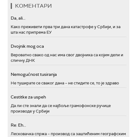
КОМЕНТАРИ
Da, ali...
Како преживети прва три дана катастрофе у Србији, и за
шта нас припрема ЕУ
Dvojnik mog oca
Вероватно свако од нас има свог двојника са којим дели и
сличну ДНК
Nemogućnost tusiranja
Не туширате се сваког дана – не стидите се, то је здраво
Cestitke za uspeh
Да ли сте знали да се најбоље грамофонске ручице
производе у Србији
Re: Eh...
Лесковачка спржа – производ са заштићеним географским