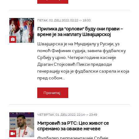
ПЕТАК, 02. ДЕЦ 2022, 02:22 -> 18:00
Прилика да "орлови" буду они прави –
време је за наплату Швајцарској
Швајцарска је на Мундијалу у Русији, уз
помоћ Фифиних судија, завила фудбалску
Србију у црно. Четири године касније
Драган Стојковић Пикси предводи
генерацију која је фудбалски сазрела и која
пред собом...
Прочитај
ЧЕТВРТАК, 01. ДЕЦ 2022, 22:14 -> 23:49
Митровић за РТС: Цео живот се
спремамо за овакве мечеве
Фудбалер репрезентације Србије