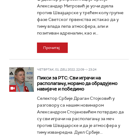
Александар Митровић је уочи дуела
против Швајцарске у трећем колу групне
фазе Светског првенства истакао да у
тиму влада лепа атмосфера, али и
позитиван адреналин, као и...
Прочитај
ЧЕТВРТАК, 01. ДЕЦ 2022, 22:09 -> 23:24
Пикси за РТС: Сви играчи на
располагању, морамо да обрадујемо
навијаче и победимо
Селектор Србије Драган Стојковић у
разговору са нашим новинаром
Александром Стојановићем потврдио да
су сви играчи на располагању за меч
против Швајцарске и да је атмосфера у
тиму изванредна. Дуел Србије...