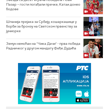
Пазар – гости погађали пречке, Катаи донео
бодове
Шпанија прејакa за Србију, кошаркашице у
борби за бронзу на Светском првенству за
јуниорке
Земун немоћан на "Чика Дачи" - прва победа
Радничког у другом мандату Феђе Дудића