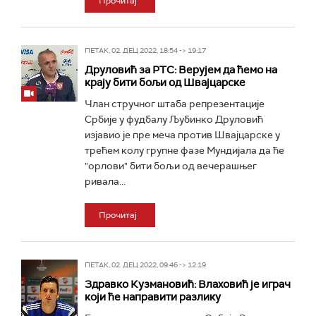
Прочитај
ПЕТАК, 02. ДЕЦ 2022, 18:54 -> 19:17
Друловић за РТС: Верујем да ћемо на
крају бити бољи од Швајцарске
Члан стручног штаба репрезентације
Србије у фудбалу Љубинко Друловић
изјавио је пре меча против Швајцарске у
трећем колу групне фазе Мундијала да ће
"орлови" бити бољи од вечерашњег
ривала...
Прочитај
ПЕТАК, 02. ДЕЦ 2022, 09:46 -> 12:19
Здравко Кузмановић: Влаховић је играч
који ће направити разлику