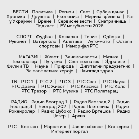
|
|
|
|
ВЕСТИ
Политика
Регион
Свет
Србија данас
|
|
|
|
Хроника
Друштво
Економија
Мерила времена
Рат
|
|
|
|
у Украјини
Време
Сервисне вести
Сматрачница
|
Подкаст
ЕУ могућности 2026
|
|
|
|
СПОРТ
Фудбал
Кошарка
Тенис
Одбојка
|
|
|
|
Рукомет
Ватерполо
Атлетика
Ауто-мото
Остали
|
спортови
Меморијал РТС
|
|
|
МАГАЗИН
Живот
Занимљивости
Музика
|
|
|
|
Технологијa
Путујемо
Свет познатих
Здравље
|
|
|
|
Филм и ТВ
Наука
Природа
Дигитални предузетник
|
За мале велике хероје
Наизглед здрав
|
|
|
|
|
ТВ
РТС 1
РТС 2
РТС 3
РТС Свет
РТС Наука
|
|
|
|
РТС Драма
РТС Живот
РТС Класика
РТС Коло
|
|
РТС Трезор
РТС Музика
РТС Полетарац
|
|
РАДИО
Радио Београд 1
Радио Београд 2
Радио
|
|
|
Београд 3
Београд 202
Радио Плетеница
Радио
|
|
|
Рокенролер
Радио Џубокс
Радио Вртешка
Радио
|
Џезер
Архив
|
|
|
|
РТС
Контакт
Маркетинг
Јавне набавке
Конкурси
Интернет портал