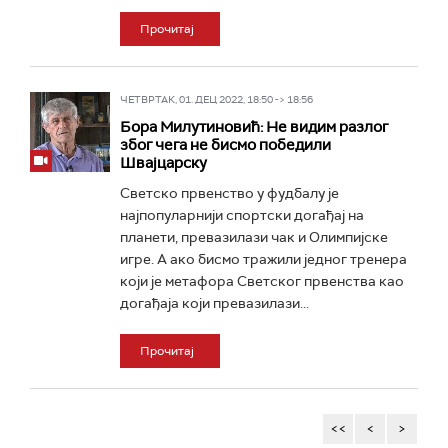
Прочитај
ЧЕТВРТАК, 01. ДЕЦ 2022, 18:50 -> 18:56
Бора Милутиновић: Не видим разлог
због чега не бисмо победили
Швајцарску
Светско првенство у фудбалу је
најпопуларнији спортски догађај на
планети, превазилази чак и Олимпијске
игре. А ако бисмо тражили једног тренера
који је метафора Светског првенства као
догађаја који превазилази...
Прочитај
<<
<
>