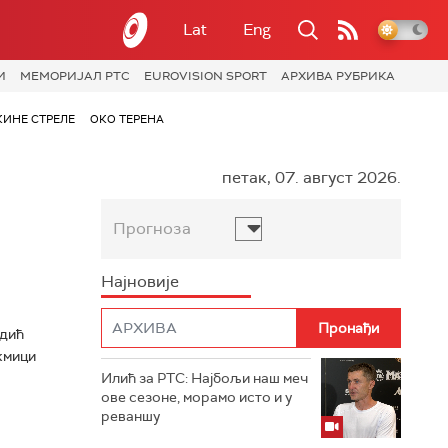
Lat
Eng
И
МЕМОРИЈАЛ РТС
EUROVISION SPORT
АРХИВА РУБРИКА
КИНЕ СТРЕЛЕ
ОКО ТЕРЕНА
петак, 07. август 2026.
Прогноза
Најновије
едић
акмици
Илић за РТС: Најбољи наш меч
ове сезоне, морамо исто и у
реваншу