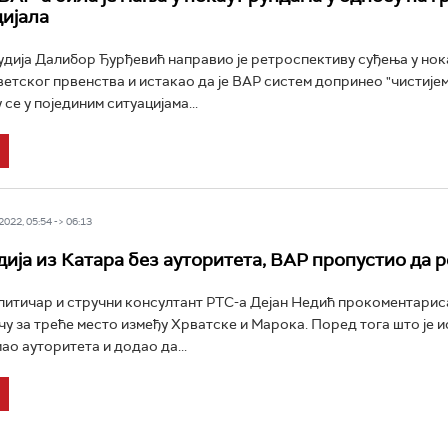
ијала
дија Далибор Ђурђевић направио је ретроспективу суђења у нок
етског првенства и истакао да је ВАР систем допринео "чистијем
у се у појединим ситуацијама...
022, 05:54 -> 06:13
дија из Катара без ауторитета, ВАР пропустио да р
литичар и стручни консултант РТС-а Дејан Недић прокоментариса
чу за треће место између Хрватске и Марока. Поред тога што је и
мао ауторитета и додао да...