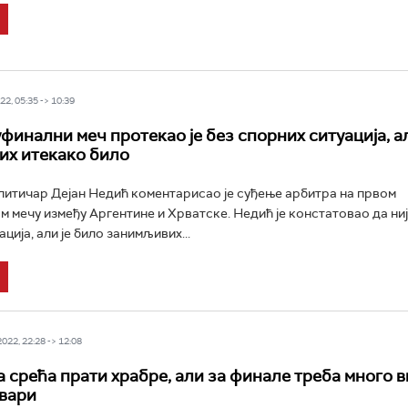
2, 05:35 -> 10:39
финални меч протекао је без спорних ситуација, ал
х итекако било
литичар Дејан Недић коментарисао је суђење арбитра на првом
 мечу између Аргентине и Хрватске. Недић је констатовао да ниј
ција, али је било занимљивих...
22, 22:28 -> 12:08
да срећа прати храбре, али за финале треба много 
твари