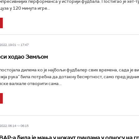
импресивнијих перформанса у историји фудбала. Постигао је хет-т
за у 120 минута игре...
022, 19:01 -> 17:47
еси ходао Земљом
 постојала дилема ко је најбољи фудбалер свих времена, сада је в
ожја рука” била потребна да дотакну бесмртност, само пред једни
ске валхале отворити сама...
022, 06:14 -> 06:15
ВАР-а била је мања у нокаут рундама у односу на г