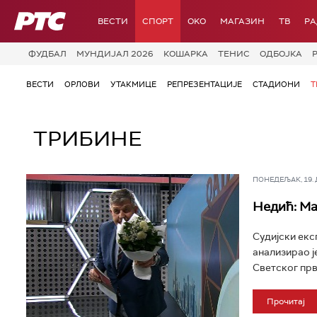
РТС
ВЕСТИ
СПОРТ
OKO
МАГАЗИН
ТВ
Р
ФУДБАЛ
МУНДИЈАЛ 2026
КОШАРКА
ТЕНИС
ОДБОЈКА
ВЕСТИ
ОРЛОВИ
УТАКМИЦЕ
РЕПРЕЗЕНТАЦИЈЕ
СТАДИОНИ
Т
ТРИБИНЕ
ПОНЕДЕЉАК, 19. ДЕ
Недић: Ма
Судијски екс
анализирао ј
Светског прв
Прочитај