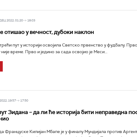
Ц 2022, 01:20 -> 18:03
је отишао у вечност, дубоки наклон
 трећи пут у историји освојила Светско првенство у фудбалу. Прво
 није време. Прво и једино за сада освојио је Меси...
022, 19:57 -> 17:50
ут Зидана – да ли ће историја бити неправедна по
инио
да Француске Килијан Мбапе је у финалу Мундијала против Арген