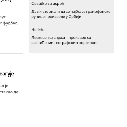
Cestitke za uspeh
Да ли сте знали да се најбоље грамофонске
ручице производе у Србији
аут
" фудбал,
Re: Eh...
Лесковачка спржа – производ са
заштићеним географским пореклом
еагује
о је
стакао да