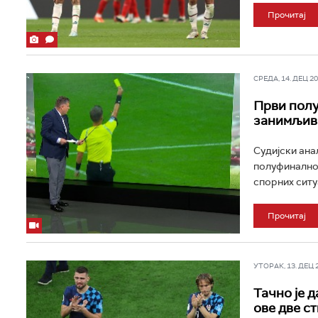
Прочитај
СРЕДА, 14. ДЕЦ 202
Први полу
занимљиви
Судијски ана
полуфиналном
спорних ситуа
Прочитај
УТОРАК, 13. ДЕЦ 20
Тачно је 
ове две с