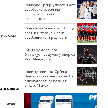
Јуниорке Србије у полуфиналу
Евробаскета, Белгија
поражена великим
преокретом
Минималац бањалучког Борца
против Витебска, Савић
 и за сада
обезбедио гол предности
Ништа од Арсенала -
Винисијус продужио уговор са
Реал Мадридом
Нови муњевит гол Србина -
Цветковић погодио после 16
секунди против ПАОК-а и
утишао "Тумбу"
сле свега
тине имао