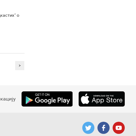
кастих” о
>
кацију