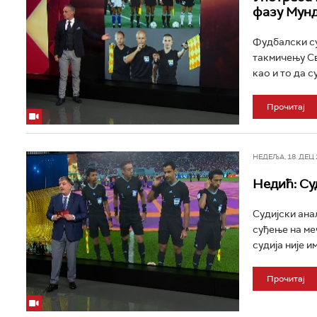
фазу Мунд
Фудбалски су
такмичењу Св
као и то да с
Прочитај
НЕДЕЉА, 18. ДЕЦ 2
Недић: Су
Судијски ана
суђење на ме
судија није и
Прочитај