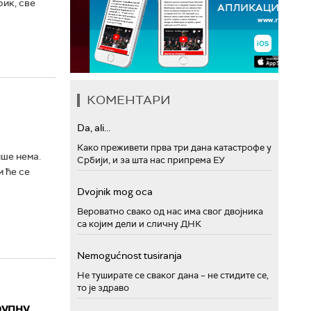
рик, све
КОМЕНТАРИ
Da, ali...
Како преживети прва три дана катастрофе у
ише нема.
Србији, и за шта нас припрема ЕУ
м ће се
Dvojnik mog oca
Вероватно свако од нас има свог двојника
са којим дели и сличну ДНК
Nemogućnost tusiranja
Не туширате се сваког дана – не стидите се,
то је здраво
рупну