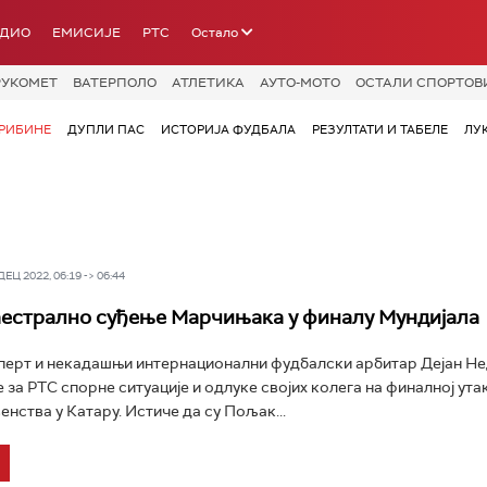
АДИО
ЕМИСИЈЕ
РТС
Остало
РУКОМЕТ
ВАТЕРПОЛО
АТЛЕТИКА
АУТО-МОТО
ОСТАЛИ СПОРТОВ
РИБИНЕ
ДУПЛИ ПАС
ИСТОРИЈА ФУДБАЛА
РЕЗУЛТАТИ И ТАБЕЛЕ
ЛУ
Ц 2022, 06:19 -> 06:44
естрално суђење Марчињака у финалу Мундијала
перт и некадашњи интернационални фудбалски арбитар Дејан Н
е за РТС спорне ситуације и одлуке својих колега на финалној ут
енства у Катару. Истиче да су Пољак...