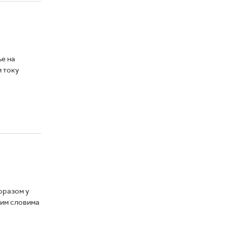
ње на
 току
оразом у
ним словима