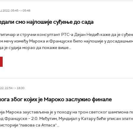
 2022, 05:45 -> 05:48
едали смо најлошије суђење до сада
литичар и стручни консултант РТС-а Дејан Недић каже да је суђе
 мечу између Марока и Француске било најлошије у досадашњем
а је судија морао да покаже више...
2, 22:54 -> 18:00
ога због којих је Мароко заслужио финале
ја Марока заустављена је у походу на трон светског шампиона п
д Француске – 2:0. Међутим, Мундијал у Катару биће уписан злат
историји "лавова са Атласа"...