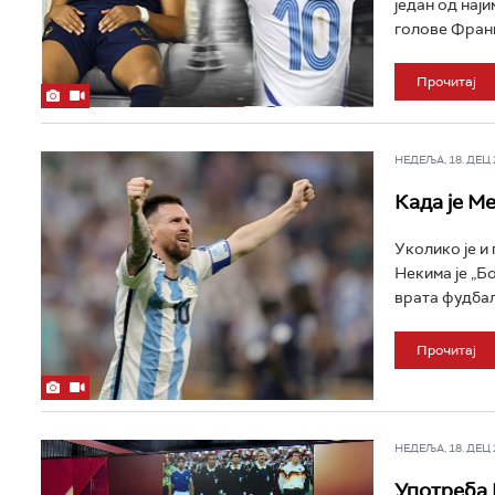
један од нај
голове Францу
Прочитај
НЕДЕЉА, 18. ДЕЦ 2
Када је М
Уколико је и
Некима је „Б
врата фудбал
Прочитај
НЕДЕЉА, 18. ДЕЦ 2
Употреба 