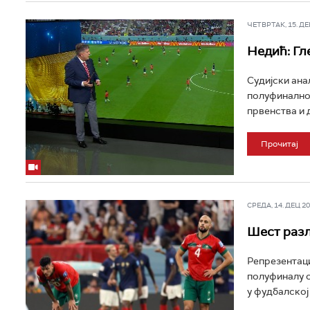
ЧЕТВРТАК, 15. ДЕЦ
Недић: Гл
Судијски ана
полуфиналном
првенства и д
Прочитај
СРЕДА, 14. ДЕЦ 202
Шест разл
Репрезентаци
полуфиналу о
у фудбалској 