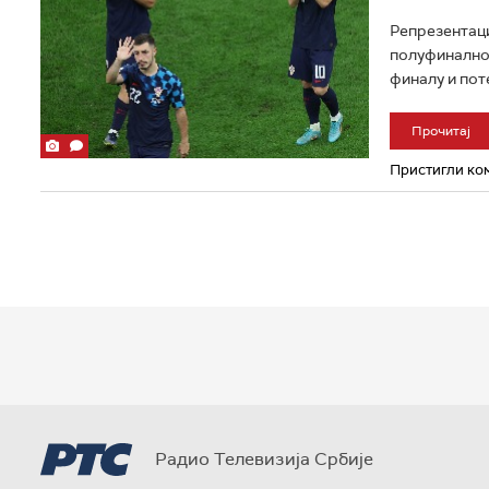
Репрезентаци
полуфиналном
финалу и поте
Прочитај
Пристигли ком
Радио Телевизија Србије