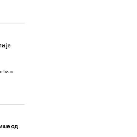
и је
е било
више од