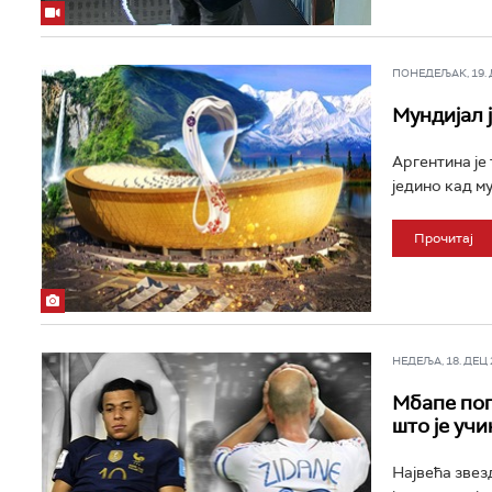
ПОНЕДЕЉАК, 19. ДЕ
Мундијал 
Аргентина је
једино кад му
Прочитај
НЕДЕЉА, 18. ДЕЦ 2
Мбапе поп
што је уч
Највећа звез