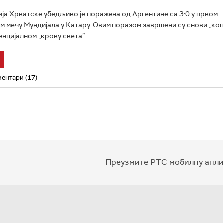
ја Хрватске убедљиво је поражена од Аргентине са 3:0 у првом
 мечу Мундијала у Катару. Овим поразом завршени су снови „коц
нцијалном „крову света”...
ентари (17)
Преузмите РТС мобилну апли