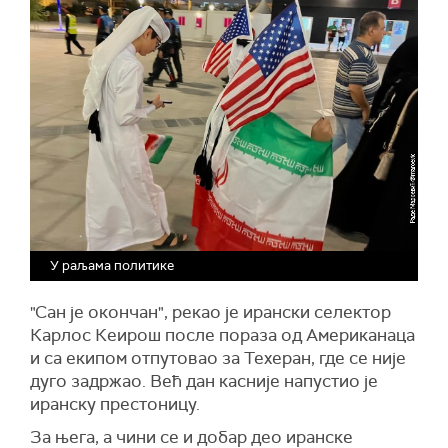
У раљама политике
"Сан је окончан", рекао је ирански селектор
Карлос Кеирош после пораза од Американаца
и са екипом отпутовао за Техеран, где се није
дуго задржао. Већ дан касније напустио је
иранску престоницу.
За њега, а чини се и добар део иранске