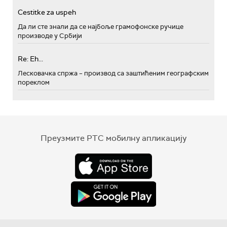
Cestitke za uspeh
Да ли сте знали да се најбоље грамофонске ручице
производе у Србији
Re: Eh...
Лесковачка спржа – производ са заштићеним географским
пореклом
Преузмите РТС мобилну апликацију