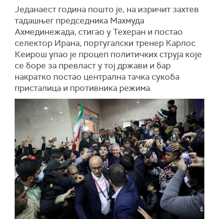
Једанаест година пошто је, на изричит захтев
тадашњег председника Махмуда
Ахмединежада, стигао у Техеран и постао
селектор Ирана, португалски тренер Карлос
Кеирош упао је процеп политичких струја које
се боре за превласт у тој држави и бар
накратко постао централна тачка сукоба
присталица и противника режима.