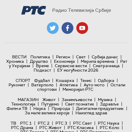
Радио Телевизија Србије
|
|
|
|
ВЕСТИ
Политика
Регион
Свет
Србија данас
|
|
|
|
Хроника
Друштво
Економија
Мерила времена
Рат
|
|
|
|
у Украјини
Време
Сервисне вести
Сматрачница
|
Подкаст
ЕУ могућности 2026
|
|
|
|
СПОРТ
Фудбал
Кошарка
Тенис
Одбојка
|
|
|
|
Рукомет
Ватерполо
Атлетика
Ауто-мото
Остали
|
спортови
Меморијал РТС
|
|
|
МАГАЗИН
Живот
Занимљивости
Музика
|
|
|
|
Технологијa
Путујемо
Свет познатих
Здравље
|
|
|
|
Филм и ТВ
Наука
Природа
Дигитални предузетник
|
За мале велике хероје
Наизглед здрав
|
|
|
|
|
ТВ
РТС 1
РТС 2
РТС 3
РТС Свет
РТС Наука
|
|
|
|
РТС Драма
РТС Живот
РТС Класика
РТС Коло
|
|
РТС Трезор
РТС Музика
РТС Полетарац