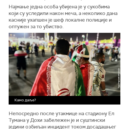
Најмање једна особа убијена је у сукобима
који су уследили након меча, а неколико дана
касније ухапшен је шеф локалне полиције и
оптужен за то убиство.
Камо даље?
Непосредно после утакмице на стадиону Ел
Тумана у Дохи забележен је и суштински
једини озбиљан инцидент током досадашњег