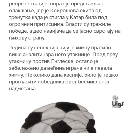
репрезентације, пораз је представљао
олакшање, јер је Кеирошова екипа од
тренутка када је стигла у Катар била под
огромним притисцима. Власти су тражиле
победе, а део навијача да се јасно сврстају на
њихову страну.
Једина су селекција чију је химну пратило
више аналитичара него утакмице. Пред прву
утакмицу против Енглеске, остало је
забележено да већина играча није певала
химну. Неколико дана касније, било је тешко
прогласити победника овог бесмисленог
надметања.