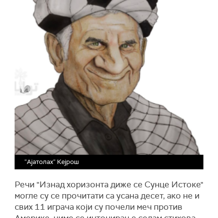
”Ајатолах” Кејрош
Речи "Изнад хоризонта диже се Сунце Истоке"
могле су се прочитати са усана десет, ако не и
свих 11 играча који су почели меч против
Америке, чиме се интонирање седам стихова