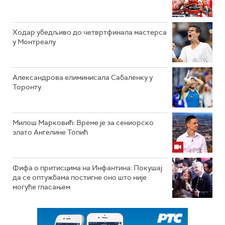
Ходар убедљиво до четвртфинала мастерса
у Монтреалу
Александрова елиминисала Сабаленку у
Торонту
Милош Марковић: Време је за сениорско
злато Ангелине Топић
Фифа о притисцима на Инфантина: Покушај
да се оптужбама постигне оно што није
могуће гласањем