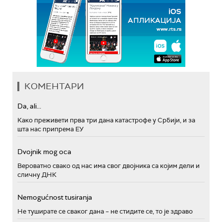
КОМЕНТАРИ
Da, ali...
Како преживети прва три дана катастрофе у Србији, и за
шта нас припрема ЕУ
Dvojnik mog oca
Вероватно свако од нас има свог двојника са којим дели и
сличну ДНК
Nemogućnost tusiranja
Не туширате се сваког дана – не стидите се, то је здраво