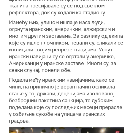
тканина пресијавале су се под светлом
рефлектора, док су ходали ка стадиону.
Између њих, улицом ишла је маса људи,
огрнута иранским, америчким, алжирским и
многим другим заставама. За разлику од екипа
које су ишле плочником, певали су, сликали се
и клицали својим репрезентацијама. Успут
ирански навијачи су се огртали у америчке,
Американци у иранске заставе. Многи су, за
сваки случај, понели обе.
Подела међу иранским навијачима, како се
чини, на прилично је веран начин осликала
стање у тој држави, деценијама изолованој
безбројним пакетима санкција, те дубоким
поделама које су последњих месеци прерасле
у озбиљне сукобе на улицама иранских
градова.