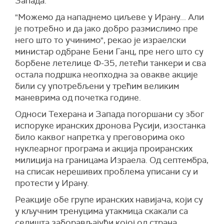
Запада.
"Можемо да нападнемо циљеве у Ирану... Али
је потребно и да јако добро размислимо пре
него што то учинимо", рекао је израелски
министар одбране Бени Ганц, пре него што су
борбене летелице Ф-35, летећи танкери и сва
остала подршка неопходна за овакве акције
били су употребљени у трећим великим
маневрима од почетка године.
Односи Техерана и Запада погоршани су због
испоруке иранских дронова Русији, изостанка
било каквог напретка у преговорима око
нуклеарног програма и акција проиранских
милиција на границама Израела. Од септембра,
на списак нерешивих проблема уписани су и
протести у Ирану.
Реакције обе групе иранских навијача, који су
у кључним тренуцима утакмица скакали са
седишта заборављајући којој од страна