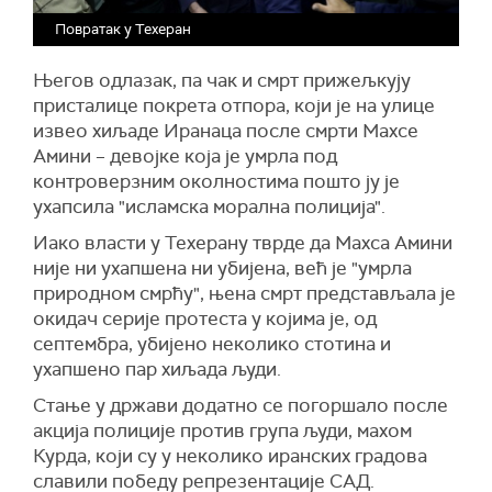
Повратак у Техеран
Његов одлазак, па чак и смрт прижељкују
присталице покрета отпора, који је на улице
извео хиљаде Иранаца после смрти Махсе
Амини – девојке која је умрла под
контроверзним околностима пошто ју је
ухапсила "исламска морална полиција".
Иако власти у Техерану тврде да Махса Амини
није ни ухапшена ни убијена, већ је "умрла
природном смрћу", њена смрт представљала је
окидач серије протеста у којима је, од
септембра, убијено неколико стотина и
ухапшено пар хиљада људи.
Стање у држави додатно се погоршало после
акција полиције против група људи, махом
Курда, који су у неколико иранских градова
славили победу репрезентације САД.