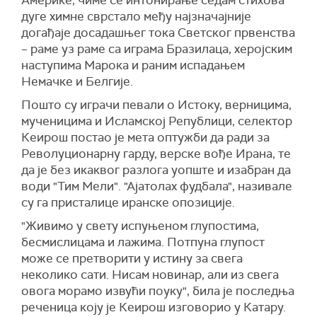
дуге химне сврстало међу најзначајније
догађаје досадашњег тока Светског првенства
– раме уз раме са играма Бразилаца, херојским
наступима Марока и раним испадањем
Немачке и Белгије.
Пошто су играчи певали о Истоку, верницима,
мученицима и Исламској Републици, селектор
Кеирош постао је мета оптужби да ради за
Револуционарну гарду, верске вође Ирана, те
да је без икаквог разлога уопште и изабран да
води "Тим Мели". "Ајатолах фудбала", називале
су га присталице иранске опозиције.
"Живимо у свету испуњеном глупостима,
бесмислицама и лажима. Потпуна глупост
може се претворити у истину за свега
неколико сати. Нисам новинар, али из свега
овога морамо извући поуку", била је последња
реченица коју је Кеирош изговорио у Катару.