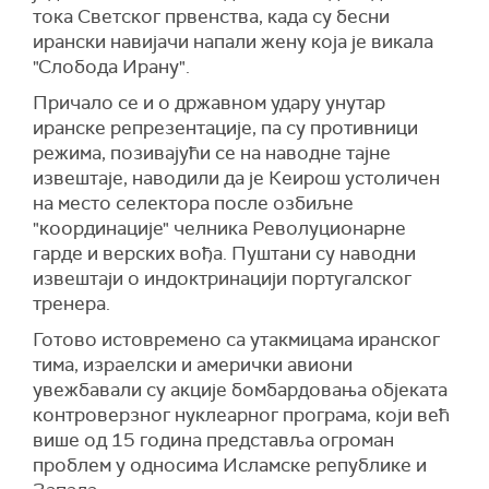
тока Светског првенства, када су бесни
ирански навијачи напали жену која је викала
"Слобода Ирану".
Причало се и о државном удару унутар
иранске репрезентације, па су противници
режима, позивајући се на наводне тајне
извештаје, наводили да је Кеирош устоличен
на место селектора после озбиљне
"координације" челника Револуционарне
гарде и верских вођа. Пуштани су наводни
извештаји о индоктринацији португалског
тренера.
Готово истовремено са утакмицама иранског
тима, израелски и амерички авиони
увежбавали су акције бомбардовања објеката
контроверзног нуклеарног програма, који већ
више од 15 година представља огроман
проблем у односима Исламске републике и