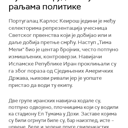
раљама политике
Португалац Карлос Кеирош једини је међу
селекторима репрезентација учесница
Светског првенства који је добијао или и
даље добија претње смрћу. Наступ „Тима
Мели“ био је центар бројних, често потпуно
измишљених, контроверзи. Навијачи
Исламске Републике Иран проклињали су
га због пораза од Сједињених Америчких
Држава, њихови ривали јер је уопште
пристао да води ту екипу.
Две групе иранских навијача ходале су,
потпуно одвојено, плочницима који су водили
ка стадиону Ел Тумама у Дохи. Заставе којима
су били огрнути биле су, бар наизглед, исте –
црвене, беле и зелене пруге свиленкастих