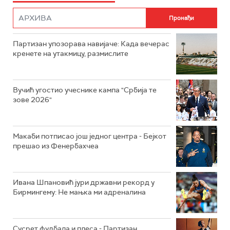
Партизан упозорава навијаче: Када вечерас
кренете на утакмицу, размислите
Вучић угостио учеснике кампа "Србија те
зове 2026"
Макаби потписао још једног центра - Бејкот
прешао из Фенербахчеа
Ивана Шпановић јури државни рекорд у
Бирмингему: Не мањка ми адреналина
Сусрет фудбала и плеса - Партизан