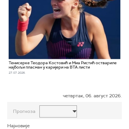
Тенисерке Теодора Костовић и Миа Ристић оствариле
најбољи пласман у каријери на ВТА листи
27. 07. 2026.
четвртак, 06. август 2026.
Прогноза
Најновије