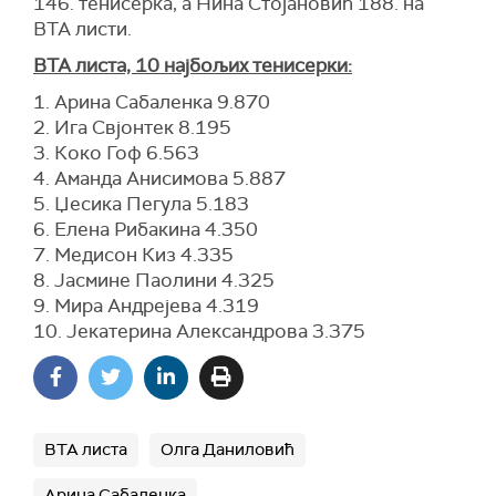
146. тенисерка, а Нина Стојановић 188. на
ВТА листи.
ВТА листа, 10 најбољих тенисерки:
1. Арина Сабаленка 9.870
2. Ига Свјонтек 8.195
3. Коко Гоф 6.563
4. Аманда Анисимова 5.887
5. Џесика Пегула 5.183
6. Елена Рибакина 4.350
7. Медисон Киз 4.335
8. Јасмине Паолини 4.325
9. Мира Андрејева 4.319
10. Јекатерина Александрова 3.375
ВТА листа
Олга Даниловић
Арина Сабаленка