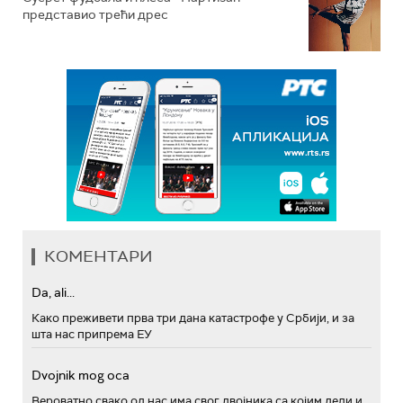
представио трећи дрес
КОМЕНТАРИ
Da, ali...
Како преживети прва три дана катастрофе у Србији, и за
шта нас припрема ЕУ
Dvojnik mog oca
Вероватно свако од нас има свог двојника са којим дели и