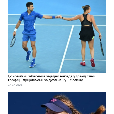
Ђоковић и Сабаленка заједно нападају гренд слем
трофеј – пријављени за дубл на Ју-Ес опену
27. 07. 2026.