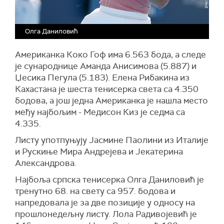
Олга Даниловић
Американка Коко Гоф има 6.563 бода, а следе
је сународнице Аманда Анисимова (5.887) и
Џесика Пегула (5.183). Елена Рибакина из
Кахастана је шеста тенисерка света са 4.350
бодова, а још једна Американка је нашла место
међу најбољим - Медисон Киз је седма са
4.335.
Листу употпуњују Јасмине Паолини из Италије
и Рускиње Мира Андрејева и Јекатерина
Александрова.
Најбоља српска тенисерка Олга Даниловић је
тренутно 68. на свету са 957. бодова и
напредовала је за две позиције у односу на
прошлонедељну листу. Лола Радивојевић је