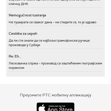
сличну ДНК
Nemogućnost tusiranja
Не туширате се сваког дана – не стидите се, то је здраво
Cestitke za uspeh
Да ли сте знали да се најбоље грамофонске ручице
производе у Србији
Re: Eh...
Лесковачка спржа – производ са заштићеним географским
пореклом
Преузмите РТС мобилну апликацију