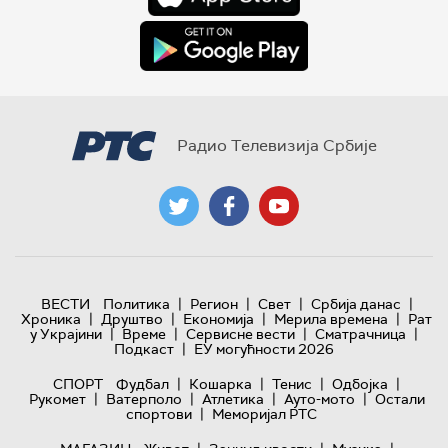
Радио Телевизија Србије
|
|
|
|
ВЕСТИ
Политика
Регион
Свет
Србија данас
|
|
|
|
Хроника
Друштво
Економија
Мерила времена
Рат
|
|
|
|
у Украјини
Време
Сервисне вести
Сматрачница
|
Подкаст
ЕУ могућности 2026
|
|
|
|
СПОРТ
Фудбал
Кошарка
Тенис
Одбојка
|
|
|
|
Рукомет
Ватерполо
Атлетика
Ауто-мото
Остали
|
спортови
Меморијал РТС