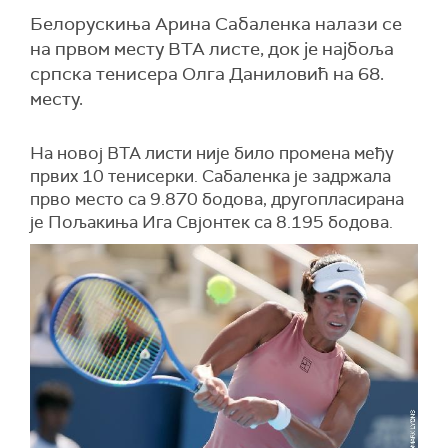
Белорускиња Арина Сабаленка налази се
на првом месту ВТА листе, док је најбоља
српска тенисера Олга Даниловић на 68.
месту.
На новој ВТА листи није било промена међу
првих 10 тенисерки. Сабаленка је задржала
прво место са 9.870 бодова, другопласирана
је Пољакиња Ига Свјонтек са 8.195 бодова.