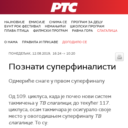
РТС
НАЈНОВИЈЕ
ЕМИСИЈЕ
СНИМА СЕ
ПРОГРАМ ЗА ДЕЦУ
БУНТ РОК ФЕСТИВАЛ
НЕМАЊИЋИ
ШКОЛСКИ ПРОГРАМ
ПЛАВА ПТИЦА
ФИЛМСКИ ПРОГРАМ
РАВНА ГОРА
СЛАГАЛИЦА
О НАМА
ПРАВИЛА И ПРИЈАВЕ
ДОГОДИЛО СЕ
ПОНЕДЕЉАК, 12.08.2019, 16:24 -> 10:20
Познати суперфиналисти
Одмериће снаге у првом суперфиналу
Од 109. циклуса, када је почео нови систем
такмичења у
ТВ слагалици
, до текућег 117.
циклуса, осам такмичара је осигурало своје
место у овогодишњем суперфиналу
ТВ
слагалице
. То су: