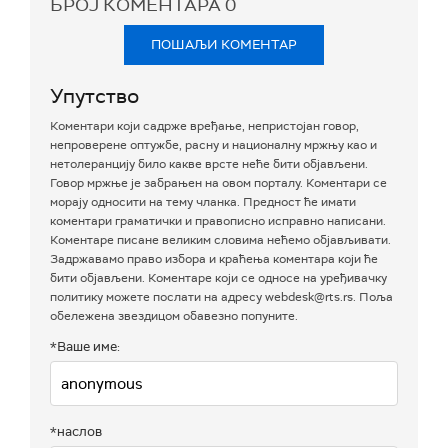
БРОЈ КОМЕНТАРА
0
ПОШАЉИ КОМЕНТАР
Упутство
Коментари који садрже вређање, непристојан говор,
непроверене оптужбе, расну и националну мржњу као и
нетолеранцију било какве врсте неће бити објављени.
Говор мржње је забрањен на овом порталу. Коментари се
морају односити на тему чланка. Предност ће имати
коментари граматички и правописно исправно написани.
Коментаре писане великим словима нећемо објављивати.
Задржавамо право избора и краћења коментара који ће
бити објављени. Коментаре који се односе на уређивачку
политику можете послати на адресу webdesk@rts.rs. Поља
обележена звездицом обавезно попуните.
*Ваше име:
*наслов