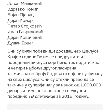
Јован Мишковић
Здравко Томић
Бојан Пјевац
Дејан Комар
Петар Стојковић
Иван Гавриловић
Дејан Ковачевић
Душан Ерцег
Они су били победници досадашњих циклуса.
Крајем године ће им се придружити и
победници циклуса које ћемо тек видети, као
и четири најбоља другопласирана
такмичара по броју бодова освојених у финалу
из свих циклуса. Они су стекли право да се
такмиче у суперфиналу за износ од 1.000.000
динара и тиме неко постане свеукупни
победник
ТВ слагалице
за 2019. годину.