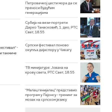
Петровачкој цести мора да се
преноси будућим
генерацијама
Србија на вези-портрети:
Дарко Танасковић, 1. део, РТС
Свет, 18.55
Српски фестивал поново
фестивал" -
окупља дијаспору у Чикагу
и такмиче
ТВ минијатуре: Јована на
крову света, РТС Свет, 18.55
"Малац генијалац“ представио
програм у Лајонсу - тренинг за
мозак на српском језику