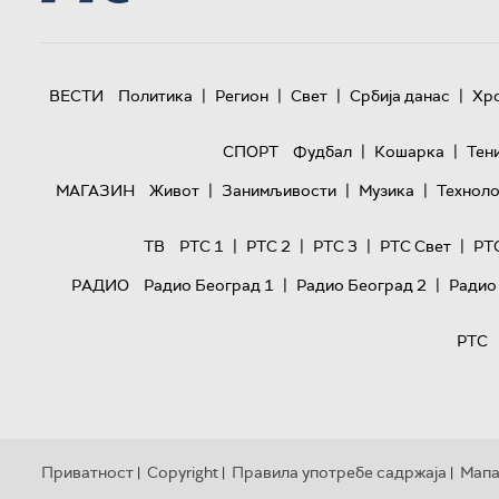
|
|
|
|
ВЕСТИ
Политика
Регион
Свет
Србија данас
Хр
|
|
СПОРТ
Фудбал
Кошарка
Тен
|
|
|
МАГАЗИН
Живот
Занимљивости
Музика
Техноло
|
|
|
|
ТВ
РТС 1
РТС 2
РТС 3
РТС Свет
РТ
|
|
РАДИО
Радио Београд 1
Радио Београд 2
Радио
РТС
Приватност
Copyright
Правила употребе садржаја
Мапа
|
|
|