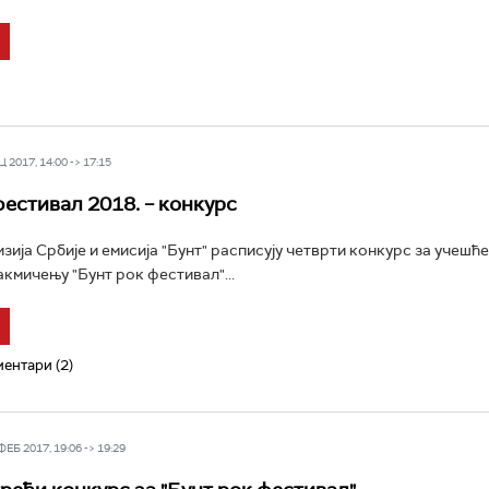
 2017, 14:00 -> 17:15
фестивал 2018. – конкурс
зија Србије и емисија "Бунт" расписују четврти конкурс за учешћ
акмичењу "Бунт рок фестивал"...
ентари (2)
Б 2017, 19:06 -> 19:29