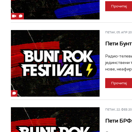
Прочитај
ПЕТАК, 05. АПР 201
Пети Бунт
Радио-телевиз
јединствени 
нове, неафирм
Прочитај
ПЕТАК, 22. ФЕБ 201
Пети БРФ: