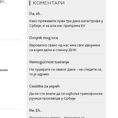
рс,
КОМЕНТАРИ
Da, ali...
Како преживети прва три дана катастрофе у
Србији, и за шта нас припрема ЕУ
Dvojnik mog oca
Вероватно свако од нас има свог двојника
са којим дели и сличну ДНК
Nemogućnost tusiranja
Не туширате се сваког дана – не стидите се,
саних
то је здраво
Cestitke za uspeh
Да ли сте знали да се најбоље грамофонске
ручице производе у Србији
Re: Eh...
Лесковачка спржа – производ са