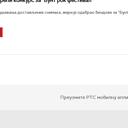
рећи конкурс за "Бунт рок фестивал"
шавања достављених снимака, жири је одабрао бендове за "Бун
Преузмите РТС мобилну апли