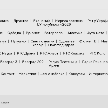
|
|
|
|
оника
Друштво
Економија
Мерила времена
Рат у Украји
ЕУ могућности 2026
|
|
|
|
|
|
ис
Одбојка
Рукомет
Ватерполо
Атлетика
Ауто-мото
|
|
|
|
|
гијa
Путујемо
Свет познатих
Здравље
Филм и ТВ
Нау
|
хероје
Наизглед здрав
|
|
|
|
С Наука
РТС Драма
РТС Живот
РТС Класика
РТС Коло
|
|
|
 Београд 3
Београд 202
Радио Плетеница
Радио Рокенро
Архив
|
|
|
|
Контакт
Маркетинг
Јавне набавке
Конкурси
Интернет п
 сајта