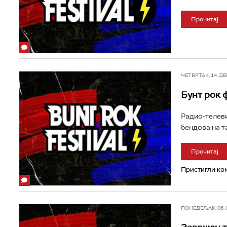
Прочитај
ЧЕТВРТАК, 14. ДЕЦ
Бунт рок 
Радио-телеви
бендова на т
Прочитај
Пристигли ком
ПОНЕДЕЉАК, 06. ФЕ