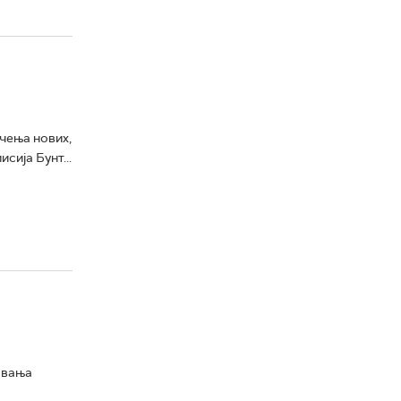
чења нових,
сија Бунт...
овања