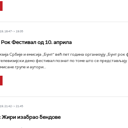
9, 18:47 -> 19:35
 Рок Фестивал од 10. априла
ија Србије и емисија „Бунт" већ пет година организују „Бунт рок 
телевизијски демо фестивал познат по томе што се представљају 
исане групе и аутори...
9, 21:42 -> 21:45
 Жири изабрао бендове