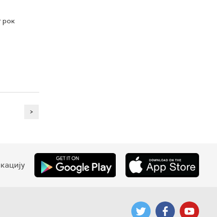
т рок
>
кацију