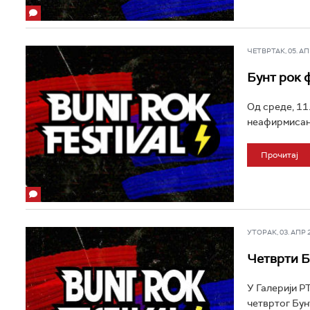
ЧЕТВРТАК, 05. АПР
Бунт рок ф
Од среде, 11
неафирмисани
Прочитај
УТОРАК, 03. АПР 20
Четврти Б
У Галерији Р
четвртог Бун