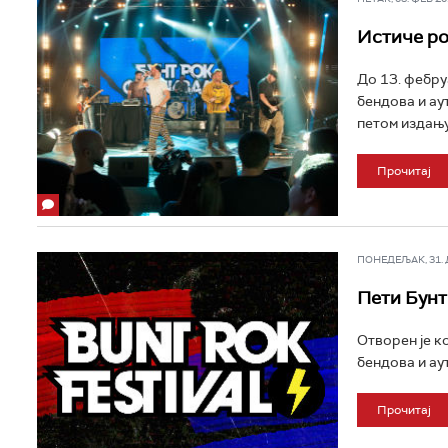
Истиче ро
До 13. фебру
бендова и аут
петом издању 
Прочитај
ПОНЕДЕЉАК, 31. ДЕ
Пети Бунт
Отворен је к
бендова и аут
Прочитај