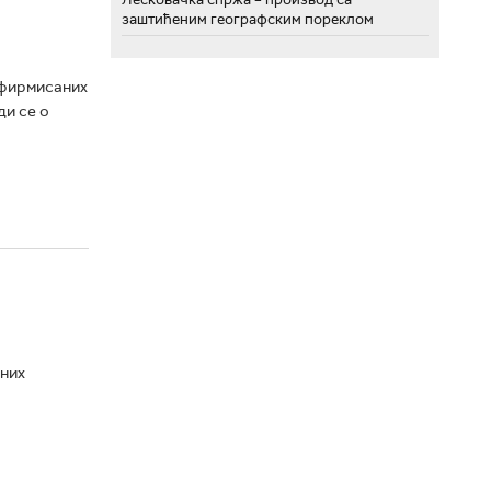
заштићеним географским пореклом
афирмисаних
ди се о
аних