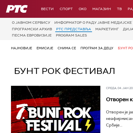
РТС
ВЕСТИ
СПОРТ
OKO
МАГАЗИН
ТВ
Р
О JАВНОМ СЕРВИСУ
ИНФОРМАТОР О РАДУ ЈАВНЕ МЕДИЈСКЕ 
ПРОГРАМСКИ АРХИВ
РТС ПРЕДСТАВЉА
МАРКЕТИНГ
ДИЈ
ПЕСМА ЕВРОВИЗИЈЕ
PROGRAM SALES
НАЈНОВИЈЕ
ЕМИСИЈЕ
СНИМА СЕ
ПРОГРАМ ЗА ДЕЦУ
БУНТ Р
БУНТ РОК ФЕСТИВАЛ
СРЕДА, 04. ЈАН 202
Отворен к
Отворен је ј
неафирмисани
Србије...