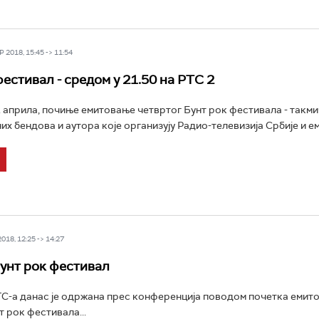
 2018, 15:45 -> 11:54
естивал - средом у 21.50 на РТС 2
. априла, почиње емитовање четвртог Бунт рок фестивала - такми
х бендова и аутора које организују Радио-телевизија Србије и еми
18, 12:25 -> 14:27
унт рок фестивал
ТС-а данас је одржана прес конференција поводом почетка емит
т рок фестивала...