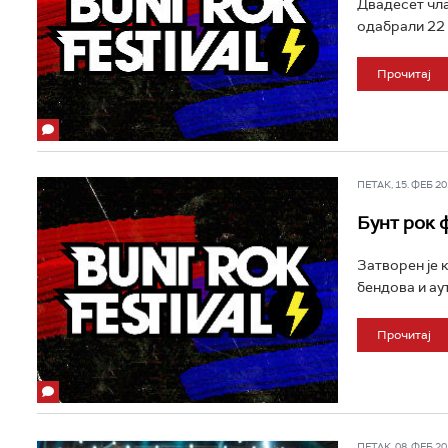
Двaдесет чла
одабрали 22 
Прочитај
ПЕТАК, 15. ФЕБ 201
Бунт рок 
Затворен је 
бендова и аут
Прочитај
ПЕТАК, 08. ФЕБ 201