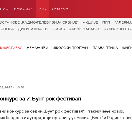
АДИО
ЕМИСИЈЕ
РТС
Остало
УСТАНОВЕ „РАДИО-ТЕЛЕВИЗИЈА СРБИЈЕ“
АКЦИЈЕ
ПГП
ГАЛЕРИЈ
АСПОРА
ДИГИТАЛНА ТВ
ПОСАО
ЈАВНЕ НАБАВКЕ
ЈУБИЛЕЈИ РТС
ОК ФЕСТИВАЛ
НЕМАЊИЋИ
ШКОЛСКИ ПРОГРАМ
ПЛАВА ПТИЦА
ФИЛМ
3, 14:15 -> 10:56
онкурс за 7. Бунт рок фестивал
авни конкурс за седми „Бунт рок фестивал“ – такмичење нових,
х бендова и аутора, које организују емисија „Бунт“ и Радио-теле