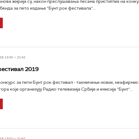
нова жирија су, након преслушавања песама пристиглих на конку
бенда за пето издање "Бунт рок фестивала"...
9, 13:33 -> 21:42
фестивал 2019
конкурс за пети Бунт рок фестивал - такмичење нових, неафирми
ора које организују Радио-телевизија Србије и емисија "Бунт"...
9, 13:02 -> 21:42