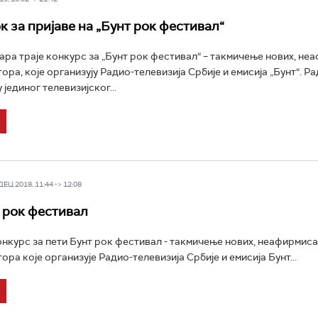
к за пријаве на „Бунт рок фестивал“
ара траје конкурс за „Бунт рок фестивал“ – такмичење нових, не
ора, које организују Радио-телевизија Србије и емисија „Бунт“. Ра
јединог телевизијског...
Ц 2018, 11:44 -> 12:08
 рок фестивал
онкурс за пети Бунт рок фестивал - такмичење нових, неафирмис
ора које организује Радио-телевизија Србије и емисија Бунт...