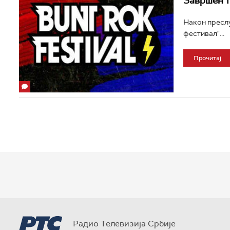
Завршен т
Након преслу
фестивал"...
Прочитај
Радио Телевизија Србије