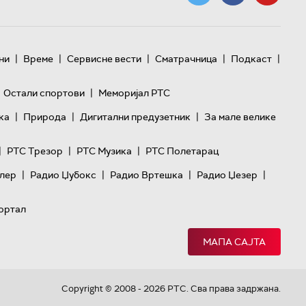
|
|
|
|
|
ни
Време
Сервисне вести
Сматрачница
Подкаст
|
Остали спортови
Меморијал РТС
|
|
|
ка
Природа
Дигитални предузетник
За мале велике
|
|
|
РТС Трезор
РТС Музика
РТС Полетарац
|
|
|
|
лер
Радио Џубокс
Радио Вртешка
Радио Џезер
ортал
МАПА САЈТА
Copyright © 2008 - 2026 РТС. Сва права задржана.