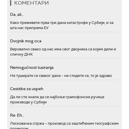
КОМЕНТАРИ
Da, ali...
Како преживети прва три дана катастрофе у Србији, и за
шта нас припрема ЕУ
Dvojnik mog oca
Вероватно свако од нас има свог двојника са којим дели и
сличну ДНК
Nemogućnost tusiranja
Не туширате се сваког дана – не стидите се, то је здраво
Cestitke za uspeh
Да ли сте знали да се најбоље грамофонске ручице
производе у Србији
Re: Eh...
Лесковачка спржа – производ са заштићеним географским
пореклом