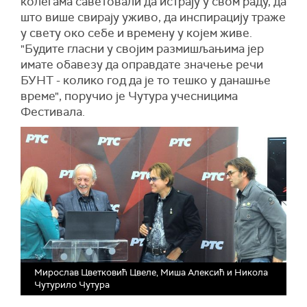
колегама саветовали да истрају у свом раду, да
што више свирају уживо, да инспирацију траже
у свету око себе и времену у којем живе.
"Будите гласни у својим размишљањима јер
имате обавезу да оправдате значење речи
БУНТ - колико год да је то тешко у данашње
време", поручио је Чутура учесницима
Фестивала.
Мирослав Цветковић Цвеле, Миша Алексић и Никола
Чутурило Чутура