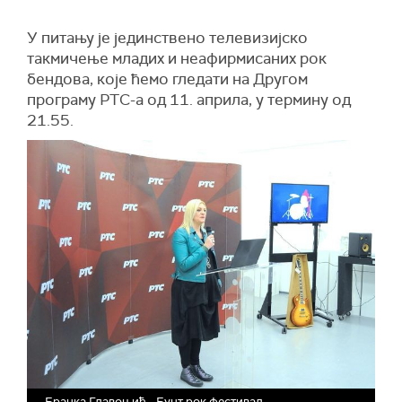
У питању је јединствено телевизијско
такмичење младих и неафирмисаних рок
бендова, које ћемо гледати на Другом
програму РТС-а од 11. априла, у термину од
21.55.
Бранка Главоњић - Бунт рок фестивал