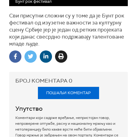
Бунт рок фестивал
Сви присутни сложни су у томе да је Бунт рок
фестивал од изузетне важности за културну
сцену Србије јер је један од ретких пројеката
који данас свесрдно подржавају талентоване
младе људе.
БРОЈ КОМЕНТАРА
0
ПОШАЉИ КОМЕНТАР
Упутство
Коментари који садрже вређање, непристојан говор,
непроверене оптужбе, расну и националну мржњу као и
нетолеранцију било какве врсте неће бити објављени.
Говор мржње је забрањен на овом порталу. Коментари се