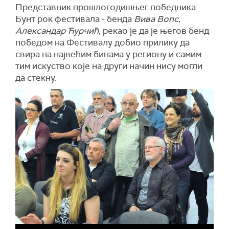
Представник прошлогодишњег победника
Бунт рок фестивала - бенда
Вива Вопс
,
Александар Ћурчић
, рекао је да је његов бенд
победом на Фестивалу добио прилику да
свира на највећим бинама у региону и самим
тим искуство које на други начин нису могли
да стекну.