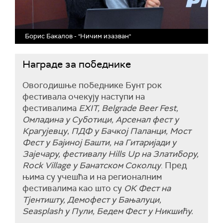
Борис Бакалов - "Ничим изазван"
Награде за победнике
Овогодишње победнике Бунт рок
фестивала очекују наступи на
фестивалима
EXIT, Belgrade Beer Fest,
Омладина у Суботици, Арсенал фест у
Крагујевцу
,
ПДФ
у Бачкој Паланци, Мост
Фест у Бајиној Башти, на Гитаријади у
Зајечару, фестивалу Hills Up на Златибору,
Rock Village у Банатском Соколцу
. Пред
њима су учешћа и на регионалним
фестивалима као што су
ОК Фест на
Тјентишту, Демофест у Бањалуци,
Seasplash у Пули, Бедем Фест у Никшићу.