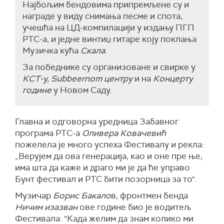
Најбољим бендовима припремљене су и
награде у виду снимања песме и спота,
учешћа на ЦД-компилацији у издању ПГП
РТС-а, и једне винтиџ гитаре коју поклања
Музичка кућа
Скала
.
За победнике су организоване и свирке у
КСТ-у,
Subbeernom центру
и на
Концерту
године
у Новом Саду.
Главна и одговорна уредница Забавног
програма РТС-а
Оливера Ковачевић
пожелела је много успеха Фестивалу и рекла:
„Верујем да ова генерација, као и оне пре ње,
има шта да каже и драго ми је да ће управо
Бунт фестивал и РТС бити позорница за то".
Музичар
Борис Бакало
в, фронтмен бенда
Ничим изазван
ове године био је водитељ
Фестивала: "Када желим да знам колико ми