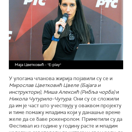
Маја Цветковић - "E-play"
У улогама чланова жирија појавили су се и
Мирослав Цветковић Цвеле (Бајага и
инструктори), Миша Алексић (Рибља чорба)
и
Никола Чутурило-Чутура
. Они су се сложили
да им је част што учествују у оваквом пројекту
и тиме помажу младима који у данашње време
желе да се баве рокенролом. Приметили су да
Фестивал из године у годину расте и младим