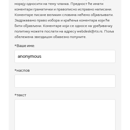
морају односити на тему чланка. Предност ће имати
коментари граматички и правописно исправно написани.
Коментаре писане великим словима нећемо објављивати.
Задржавамо право избора и краћења коментара који ће
бити објављени. Коментаре који се односе на уређивачку
политику можете послати на адресу webdesk@rts.rs. Поља
обележена звездицом обавезно попуните.
*Ваше име:
*наслов
*текст