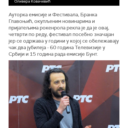
Оливера Ковачевић
Ауторка емисије и Фестивала, Бранка
Главоњић, окупљеним новинарима и
пријатељима рокенрола рекла је да је овај,
четврти по реду, фестивал посебно значајан
јер се одржава у години у којој се обележавају
чак два јубилеја - 60 година Телевизије у
Србији и 15 година рада емисије Бунт.