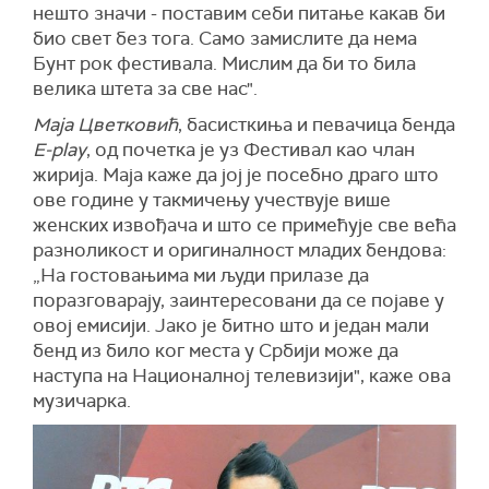
нешто значи - поставим себи питање какав би
био свет без тога. Само замислите да нема
Бунт рок фестивала. Мислим да би то била
велика штета за све нас".
Маја Цветковић
, басисткиња и певачица бенда
Е-play
, од почетка је уз Фестивал као члан
жирија. Маја каже да јој је посебно драго што
ове године у такмичењу учествује више
женских извођача и што се примећује све већа
разноликост и оригиналност младих бендова:
„На гостовањима ми људи прилазе да
поразговарају, заинтересовани да се појаве у
овој емисији. Јако је битно што и један мали
бенд из било ког места у Србији може да
наступа на Националној телевизији", каже ова
музичарка.