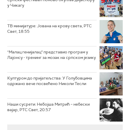
у Чикагу
ТВ минијатуре: Јована на крову света, РТС
Свет, 18.55
"Малац генијалац“ представио програм у
Лајонсу - тренинг за мозак на српском језику
Културом до пријатељства: У Голубовцима
одржано вече посвећено Николи Тесли
Наши сусрети: Небојша Митрић – небески
вајар, РТС Свет, 20.57