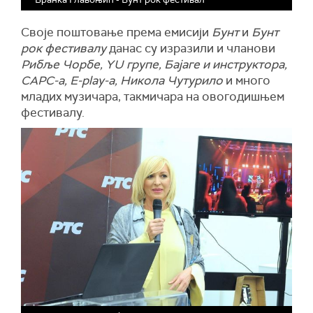
Своје поштовање према емисији
Бунт
и
Бунт
рок фестивалу
данас су изразили и чланови
Рибље Чорбе, YU групе, Бајаге и инструктора,
САРС-а, Е-play-а, Никола Чутурило
и много
младих музичара, такмичара на овогодишњем
фестивалу.