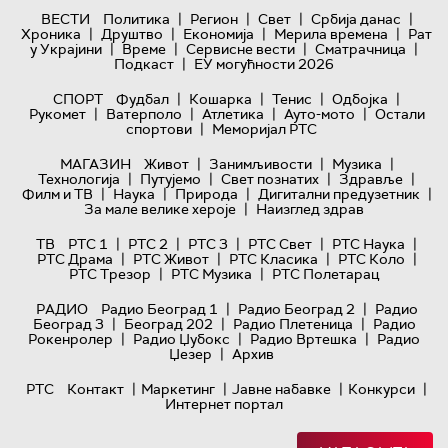
|
|
|
|
ВЕСТИ
Политика
Регион
Свет
Србија данас
|
|
|
|
Хроника
Друштво
Економија
Мерила времена
Рат
|
|
|
|
у Украјини
Време
Сервисне вести
Сматрачница
|
Подкаст
ЕУ могућности 2026
|
|
|
|
СПОРТ
Фудбал
Кошарка
Тенис
Одбојка
|
|
|
|
Рукомет
Ватерполо
Атлетика
Ауто-мото
Остали
|
спортови
Меморијал РТС
|
|
|
МАГАЗИН
Живот
Занимљивости
Музика
|
|
|
|
Технологијa
Путујемо
Свет познатих
Здравље
|
|
|
|
Филм и ТВ
Наука
Природа
Дигитални предузетник
|
За мале велике хероје
Наизглед здрав
|
|
|
|
|
ТВ
РТС 1
РТС 2
РТС 3
РТС Свет
РТС Наука
|
|
|
|
РТС Драма
РТС Живот
РТС Класика
РТС Коло
|
|
РТС Трезор
РТС Музика
РТС Полетарац
|
|
РАДИО
Радио Београд 1
Радио Београд 2
Радио
|
|
|
Београд 3
Београд 202
Радио Плетеница
Радио
|
|
|
Рокенролер
Радио Џубокс
Радио Вртешка
Радио
|
Џезер
Архив
|
|
|
|
РТС
Контакт
Маркетинг
Јавне набавке
Конкурси
Интернет портал