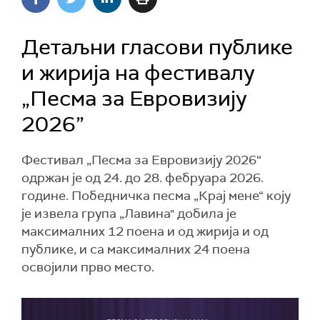
Детаљни гласови публике
и жирија на фестивалу
„Песма за Евровизију
2026”
Фестивал „Песма за Евровизију 2026“
одржан је од 24. до 28. фебруара 2026.
године. Победничка песма „Крај мене“ коју
је извела група „Лавина" добила је
максималних 12 поена и од жирија и од
публике, и са максималних 24 поена
освојили прво место.