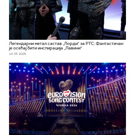
Легендарни метал састав „Лорди" за РТС: Фантастичан
је осећај бити инспирација „Лавини"
14. 05. 2026.