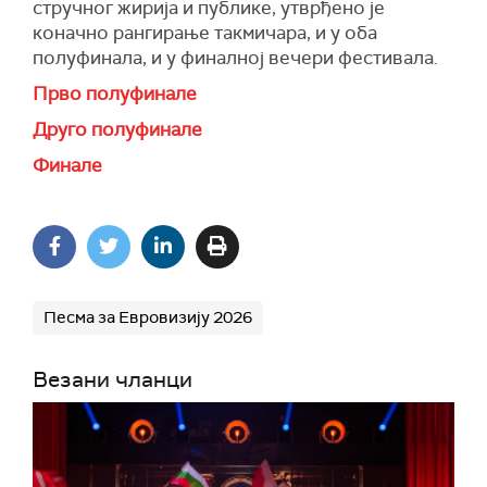
стручног жирија и публике, утврђено је
коначно рангирање такмичара, и у оба
полуфинала, и у финалној вечери фестивала.
Прво полуфинале
Друго полуфинале
Финале
Песма за Евровизију 2026
Везани чланци