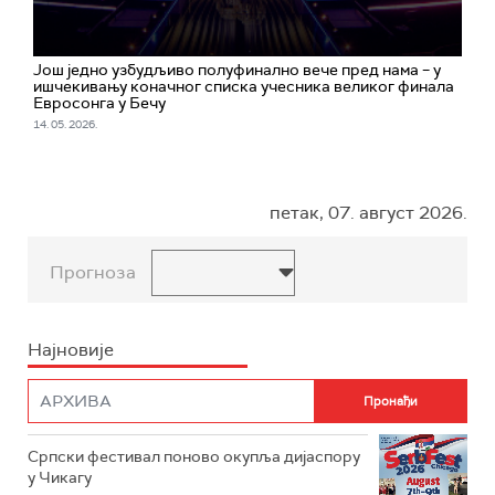
Још једно узбудљиво полуфинално вече пред нама – у
ишчекивању коначног списка учесника великог финала
Евросонга у Бечу
14. 05. 2026.
петак, 07. август 2026.
Прогноза
Најновије
Српски фестивал поново окупља дијаспору
у Чикагу