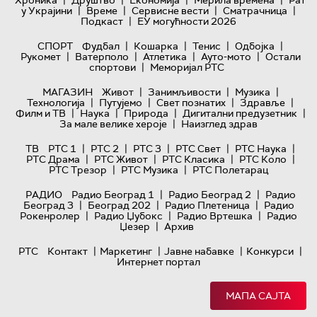
|
|
|
|
Хроника
Друштво
Економија
Мерила времена
Рат
|
|
|
|
у Украјини
Време
Сервисне вести
Сматрачница
|
Подкаст
ЕУ могућности 2026
|
|
|
|
СПОРТ
Фудбал
Кошарка
Тенис
Одбојка
|
|
|
|
Рукомет
Ватерполо
Атлетика
Ауто-мото
Остали
|
спортови
Меморијал РТС
|
|
|
МАГАЗИН
Живот
Занимљивости
Музика
|
|
|
|
Технологијa
Путујемо
Свет познатих
Здравље
|
|
|
|
Филм и ТВ
Наука
Природа
Дигитални предузетник
|
За мале велике хероје
Наизглед здрав
|
|
|
|
|
ТВ
РТС 1
РТС 2
РТС 3
РТС Свет
РТС Наука
|
|
|
|
РТС Драма
РТС Живот
РТС Класика
РТС Коло
|
|
РТС Трезор
РТС Музика
РТС Полетарац
|
|
РАДИО
Радио Београд 1
Радио Београд 2
Радио
|
|
|
Београд 3
Београд 202
Радио Плетеница
Радио
|
|
|
Рокенролер
Радио Џубокс
Радио Вртешка
Радио
|
Џезер
Архив
|
|
|
|
РТС
Контакт
Маркетинг
Јавне набавке
Конкурси
Интернет портал
МАПА САЈТА