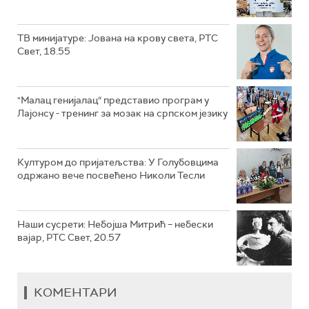
ТВ минијатуре: Јована на крову света, РТС
Свет, 18.55
"Малац генијалац“ представио програм у
Лајонсу - тренинг за мозак на српском језику
Културом до пријатељства: У Голубовцима
одржано вече посвећено Николи Тесли
Наши сусрети: Небојша Митрић – небески
вајар, РТС Свет, 20.57
КОМЕНТАРИ