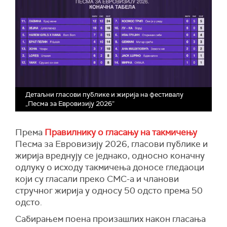
Детаљни гласови публике и жирија на фестивалу
„Песма за Евровизију 2026”
Према
Правилнику о гласању на такмичењу
Песма за Евровизију 2026, гласови публике и
жирија вреднују се једнако, односно коначну
одлуку о исходу такмичења доносе гледаоци
који су гласали преко СМС-а и чланови
стручног жирија у односу 50 одсто према 50
одсто.
Сабирањем поена произашлих након гласања