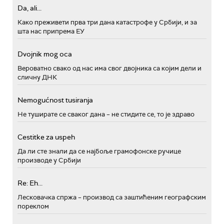
Da, ali...
Како преживети прва три дана катастрофе у Србији, и за
шта нас припрема ЕУ
Dvojnik mog oca
Вероватно свако од нас има свог двојника са којим дели и
сличну ДНК
Nemogućnost tusiranja
Не туширате се сваког дана – не стидите се, то је здраво
Cestitke za uspeh
Да ли сте знали да се најбоље грамофонске ручице
производе у Србији
Re: Eh...
Лесковачка спржа – производ са заштићеним географским
пореклом