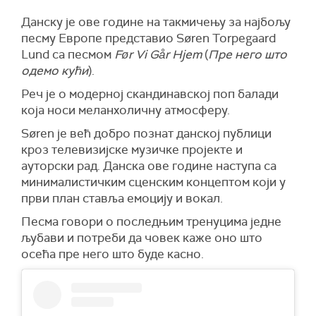
Данску је ове године на такмичењу за најбољу
песму Европе представио Søren Torpegaard
Lund са песмом
Før Vi Går Hjem
(
Пре него што
одемо кући
).
Реч је о модерној скандинавској поп балади
која носи меланхоличну атмосферу.
Søren је већ добро познат данској публици
кроз телевизијске музичке пројекте и
ауторски рад. Данска ове године наступа са
минималистичким сценским концептом који у
први план ставља емоцију и вокал.
Песма говори о последњим тренуцима једне
љубави и потреби да човек каже оно што
осећа пре него што буде касно.