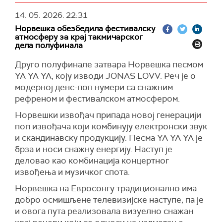
14. 05. 2026.
22:31
Норвешка обезбедила фестивалску
атмосферу за крај такмичарског
дела полуфинала
Друго полуфинале затвара Норвешка песмом
YA YA YA, коју изводи JONAS LOVV. Реч је о
модерној денс-поп нумери са снажним
рефреном и фестивалском атмосфером.
Норвешки извођач припада новој генерацији
поп извођача који комбинују електронски звук
и скандинавску продукцију. Песма YA YA YA је
брза и носи снажну енергију. Наступ је
деловао као комбинација концертног
извођења и музичког спота.
Норвешка на Евросонгу традиционално има
добро осмишљене телевизијске наступе, па је
и овога пута реализовала визуелно снажан