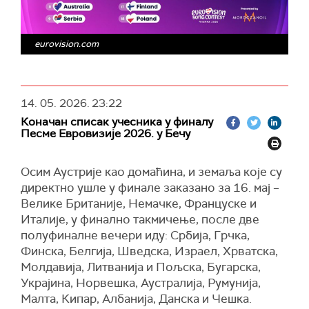
eurovision.com
14. 05. 2026.
23:22
Коначан списак учесника у финалу
Песме Евровизије 2026. у Бечу
Осим Аустрије као домаћина, и земаља које су
директно ушле у финале заказано за 16. мај –
Велике Британије, Немачке, Француске и
Италије, у финално такмичење, после две
полуфиналне вечери иду: Србија, Грчка,
Финска, Белгија, Шведска, Израел, Хрватска,
Молдавија, Литванија и Пољска, Бугарска,
Украјина, Норвешка, Аустралија, Румунија,
Малта, Кипар, Албанија, Данска и Чешка.