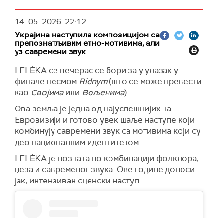
14. 05. 2026.
22:12
Украјина наступила композицијом са
препознатљивим етно-мотивима, али
уз савремени звук
LELÉKA се вечерас се бори за у улазак у
финале песмом
Ridnym
(што се може превести
као
Својима
или
Вољенима
)
Ова земља је једна од најуспешнијих на
Евровизији и готово увек шаље наступе који
комбинују савремени звук са мотивима који су
део националним идентитетом.
LELÉKA је позната по комбинацији фолклора,
џеза и савременог звука. Ове године доноси
јак, интензиван сценски наступ.