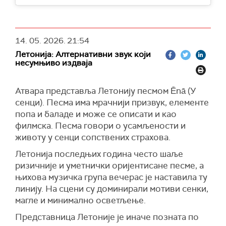
14. 05. 2026.
21:54
Летонија: Алтернативни звук који
несумњиво издваја
Атвара представља Летонију песмом Ēnā (У
сенци). Песма има мрачнији призвук, елементе
попа и баладе и може се описати и као
филмска. Песма говори о усамљености и
животу у сенци сопствених страхова.
Летонија последњих година често шаље
ризичније и уметнички оријентисане песме, а
њихова музичка група вечерас је наставила ту
линију. На сцени су доминирали мотиви сенки,
магле и минимално осветљење.
Представница Летоније је иначе позната по