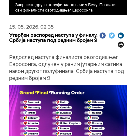
Завршено друго полуфинално вече у Бечу: Познати
сви финалисти овогодишњег Евросонга
15. 05. 2026.
02:35
Утврђен распоред наступа у финалу,
Србија наступа под редним бројем 9
Редослед наступа финалиста овогодишњег
Евросонга, одлучен у раним јутарњим сатима
након другог полуфинала. Србија наступа под
редним бројем 9.