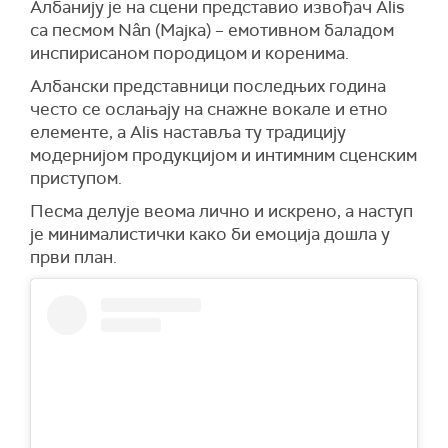
Албанију је на сцени представио извођач Alis
са песмом Nân (Мајка) – емотивном баладом
инспирисаном породицом и коренима.
Албански представници последњих година
често се ослањају на снажне вокале и етно
елементе, а Alis наставља ту традицију
модернијом продукцијом и интимним сценским
приступом.
Песма делује веома лично и искрено, а наступ
је минималистички како би емоција дошла у
први план.