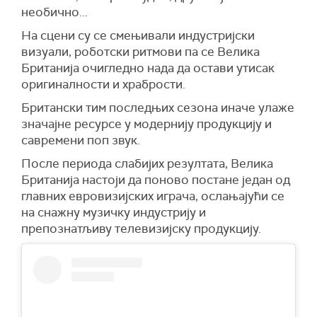
необично...
На сцени су се смењивали индустријски
визуали, роботски ритмови па се Велика
Британија очигледно нада да остави утисак
оригиналности и храбрости.
Британски тим последњих сезона иначе улаже
значајне ресурсе у модернију продукцију и
савремени поп звук.
После периода слабијих резултата, Велика
Британија настоји да поново постане један од
главних евровизијских играча, ослањајући се
на снажну музичку индустрију и
препознатљиву телевизијску продукцију.