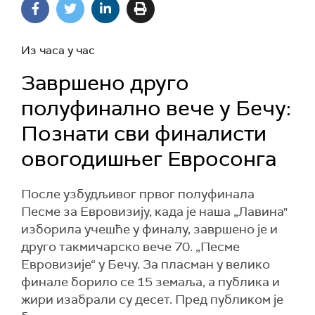
Из часа у час
Завршено друго
полуфинално вече у Бечу:
Познати сви финалисти
овогодишњег Евросонга
После узбудљивог првог полуфинала
Песме за Евровизију, када је наша „Лавина"
изборила учешће у финалу, завршено је и
друго такмичарско вече 70. „Песме
Евровизије“ у Бечу. За пласман у велико
финале борило се 15 земаља, а публика и
жири изабрали су десет. Пред публиком је