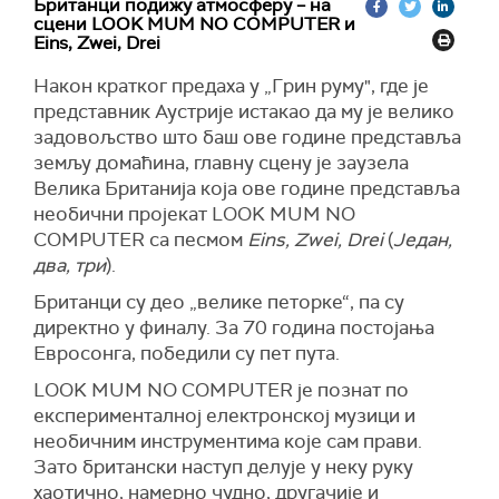
Британци подижу атмосферу – на
сцени LOOK MUM NO COMPUTER и
Eins, Zwei, Drei
Након кратког предаха у „Грин руму", где је
представник Аустрије истакао да му је велико
задовољство што баш ове године представља
земљу домаћина, главну сцену је заузела
Велика Британија која ове године представља
необични пројекат LOOK MUM NO
COMPUTER са песмом
Eins, Zwei, Drei
(
Један,
два, три
).
Британци су део „велике петорке“, па су
директно у финалу. За 70 година постојања
Евросонга, победили су пет пута.
LOOK MUM NO COMPUTER је познат по
експерименталној електронској музици и
необичним инструментима које сам прави.
Зато британски наступ делује у неку руку
хаотично, намерно чудно, другачије и