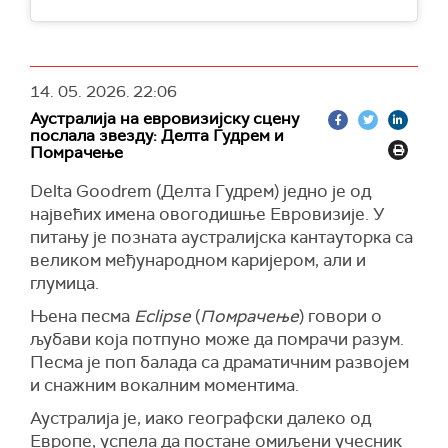
14. 05. 2026.
22:06
Аустралија на евровизијску сцену
послала звезду: Делта Гудрем и
Помрачење
Delta Goodrem (Делта Гудрем) једно је од
највећих имена овогодишње Евровизије. У
питању је позната аустралијска кантауторка са
великом међународном каријером, али и
глумица.
Њена песма
Eclipse
(
Помрачење
) говори о
љубави која потпуно може да помрачи разум.
Песма је поп балада са драматичним развојем
и снажним вокалним моментима.
Аустралија је, иако географски далеко од
Европе, успела да постане омиљени учесник