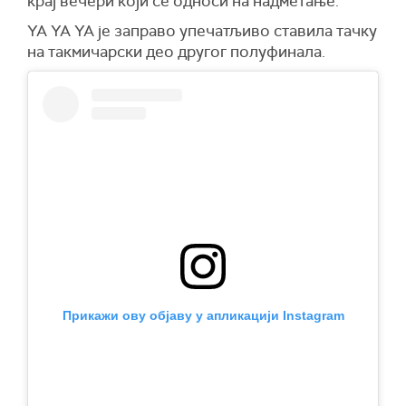
крај вечери који се односи на надметање.
YA YA YA је заправо упечатљиво ставила тачку
на такмичарски део другог полуфинала.
Прикажи ову објаву у апликацији Instagram