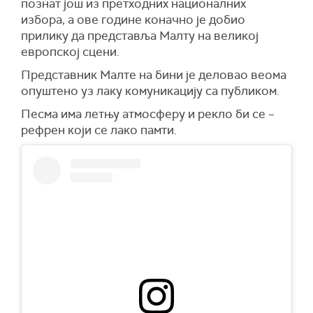
познат још из претходних националних
избора, а ове године коначно је добио
прилику да представља Малту на великој
европској сцени.
Представник Малте на бини је деловао веома
опуштено уз лаку комуникацију са публиком.
Песма има летњу атмосферу и рекло би се –
рефрен који се лако памти.