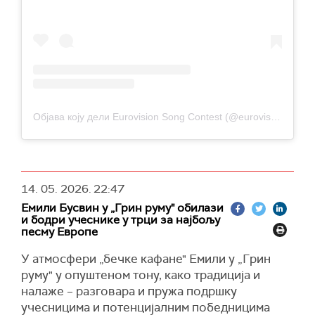
Објава коју дели Eurovision Song Contest (@eurovision)
14. 05. 2026.
22:47
Емили Бусвин у „Грин руму" обилази
и бодри учеснике у трци за најбољу
песму Европе
У атмосфери „бечке кафане" Емили у „Грин
руму" у опуштеном тону, како традиција и
налаже – разговара и пружа подршку
учесницима и потенцијалним победницима