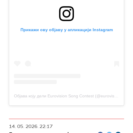
Прикажи ову објаву у апликацији Instagram
Објава коју дели Eurovision Song Contest (@eurovision)
14. 05. 2026.
22:17