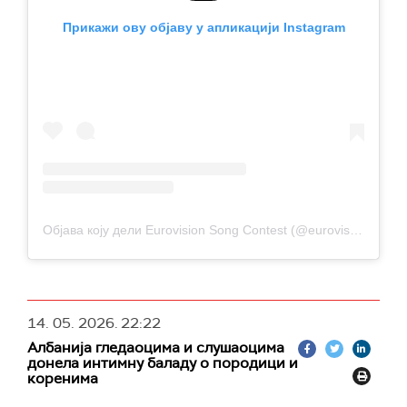
Прикажи ову објаву у апликацији Instagram
Објава коју дели Eurovision Song Contest (@eurovision)
14. 05. 2026.
22:22
Албанија гледаоцима и слушаоцима
донела интимну баладу о породици и
коренима