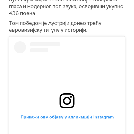
гласа и модерног поп звука, освојивши укупно
436 поена.
Том победом је Аустрији донео трећу
евровизијску титулу у историји.
Прикажи ову објаву у апликацији Instagram