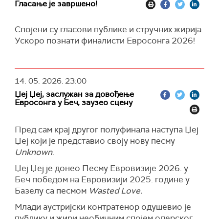
Гласање је завршено!
Спојени су гласови публике и стручних жирија.
Ускоро познати финалисти Евросонга 2026!
14. 05. 2026.
23:00
Џеј Џеј, заслужан за довођење
Евросонга у Беч, заузео сцену
Пред сам крај другог полуфинала наступа Џеј
Џеј који је представио своју нову песму
Unknown
.
Џеј Џеј је донео Песму Евровизије 2026. у
Беч победом на Евровизији 2025. године у
Базелу са песмом
Wasted Love
.
Млади аустријски контратенор одушевио је
публику и жири необичним спојем оперског