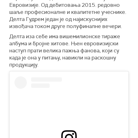
Евровизије. Од дебитовања 2015. редовно
шаље професионалне и квалитетне учеснике.
Делта Гудрем један је од најискуснијих
извођача током друге полуфиналне вечери.
Делта иза себе има вишемилионске тираже
албума и бројне хитове. Њен евровизијски
наступ прати велика пажња фанова, који су
када је она у питању, навикли на раскошну
продукцију.