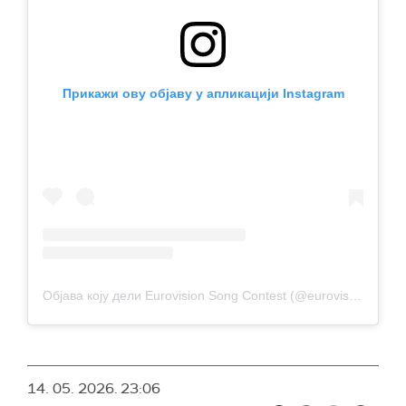
Прикажи ову објаву у апликацији Instagram
Објава коју дели Eurovision Song Contest (@eurovision)
14. 05. 2026.
23:06