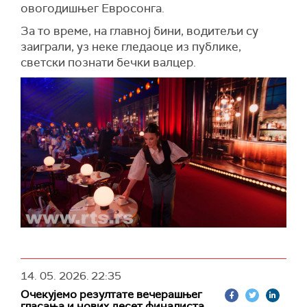
овогодишњег Евросонга.
За то време, на главној бини, водитељи су
заиграли, уз неке гледаоце из публике,
светски познати бечки валцер.
14. 05. 2026.
22:35
Очекујемо резултате вечерашњег
гласања и нових десет финалиста