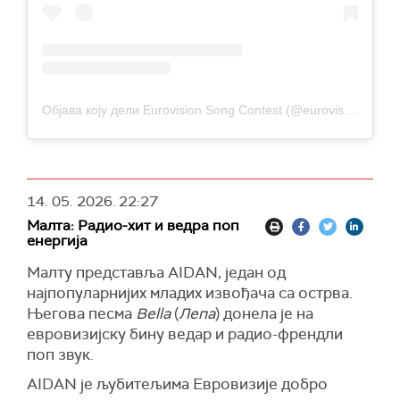
Објава коју дели Eurovision Song Contest (@eurovision)
14. 05. 2026.
22:27
Малта: Радио-хит и ведра поп
енергија
Малту представља AIDAN, један од
најпопуларнијих младих извођача са острва.
Његова песма
Bella
(
Лепа
) донела је на
евровизијску бину ведар и радио-френдли
поп звук.
AIDAN је љубитељима Евровизије добро