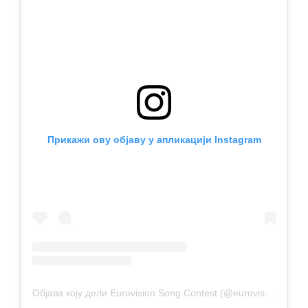
Прикажи ову објаву у апликацији Instagram
Објава коју дели Eurovision Song Contest (@eurovision)