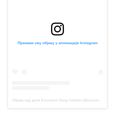
Прикажи ову објаву у апликацији Instagram
Објава коју дели Eurovision Song Contest (@eurovision)