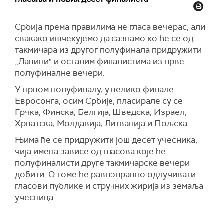
Србија према правилима не гласа вечерас, али
свакако ишчекујемо да сазнамо ко ће се од
такмичара из другог полуфинала придружити
„Лавини" и осталим финалистима из прве
полуфиналне вечери.
У првом полуфиналу, у велико финале
Евросонга, осим Србије, пласирале су се
Грчка, Финска, Белгија, Шведска, Израел,
Хрватска, Молдавија, Литванија и Пољска.
Њима ће се придружити још десет учесника,
чија имена зависе од гласова које ће
полуфиналисти друге такмичарске вечери
добити. О томе ће равноправно одлучивати
гласови публике и стручних жирија из земаља
учесница.