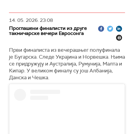
14. 05. 2026.
23:08
Проглашени финалисти из друге
такмичарске вечери Евросонга
Први финалиста из вечерашњег полуфинала
је Бугарска. Следе Украјина и Норвешка. Њима
се придружују и Аустралија, Румунија, Малта и
Кипар. У великом финалу су још Албанија,
Данска и Чешка.