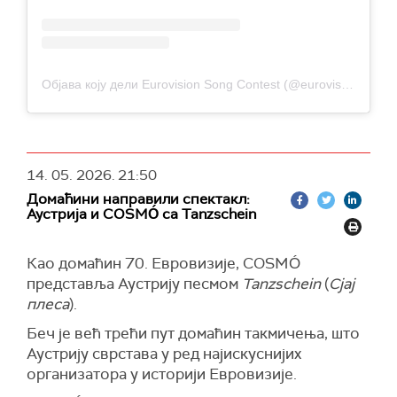
Објава коју дели Eurovision Song Contest (@eurovision)
14. 05. 2026.
21:50
Домаћини направили спектакл:
Аустрија и COSMÓ са Tanzschein
Као домаћин 70. Евровизије, COSMÓ
представља Аустрију песмом
Tanzschein
(
Сјај
плеса
).
Беч је већ трећи пут домаћин такмичења, што
Аустрију сврстава у ред најискуснијих
организатора у историји Евровизије.