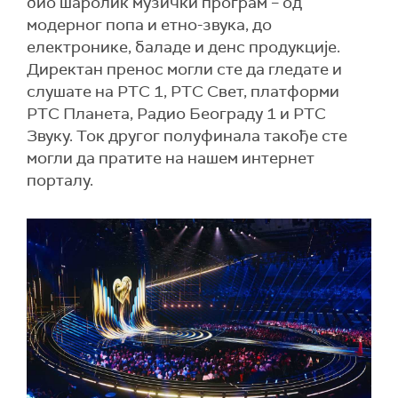
био шаролик музички програм – од
модерног попа и етно-звука, до
електронике, баладе и денс продукције.
Директан пренос могли сте да гледате и
слушате на РТС 1, РТС Свет, платформи
РТС Планета, Радио Београду 1 и РТС
Звуку. Ток другог полуфинала такође сте
могли да пратите на нашем интернет
порталу.