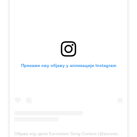
Прикажи ову објаву у апликацији Instagram
Објава коју дели Eurovision Song Contest (@eurovision)