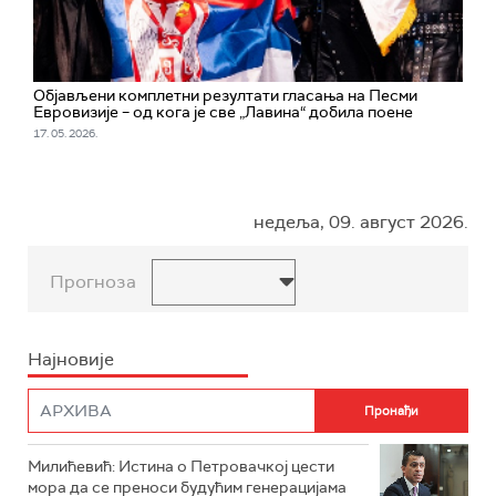
Објављени комплетни резултати гласања на Песми
Евровизије – од кога је све „Лавина“ добила поене
17. 05. 2026.
недеља, 09. август 2026.
Прогноза
Најновије
Милићевић: Истина о Петровачкој цести
мора да се преноси будућим генерацијама