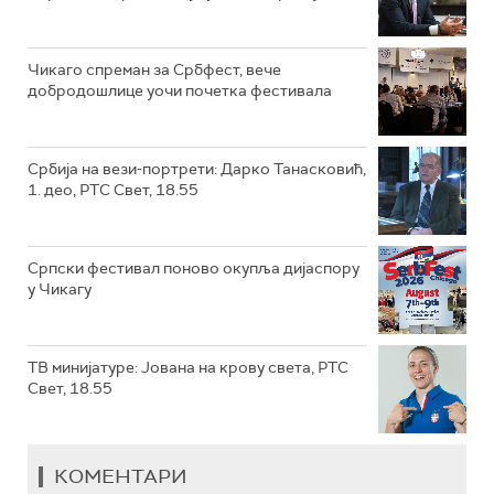
Чикаго спреман за Србфест, вече
добродошлице уочи почетка фестивала
Србија на вези-портрети: Дарко Танасковић,
1. део, РТС Свет, 18.55
Српски фестивал поново окупља дијаспору
у Чикагу
ТВ минијатуре: Јована на крову света, РТС
Свет, 18.55
КОМЕНТАРИ