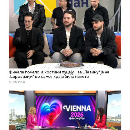
Финале почело, а костими пуцају – за „Лавину“ је на
„Евровизији“ до самог краја било напето
18. 05. 2026.