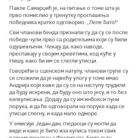
Павле Самарџић је, на питање о томе шта је
прво помислио у тренутку проглашења
победника кратко одговорио: „Леле бато!"
Сви чланови бенда признали су да су се после
победе чули прво са родитељима који су били
одушевљени. Чекају да, како наводе,
преспавају у својим креветима, код куће у
Нишу, како би им се слегли утисци.
Говорећи о сценском натупу, чланови групе су
се сложили да је највећу улогу у томе имао
Андрија који каже да су се на наступу трудили
да буду искрени, да буду оно што јесу, и то без
калкулисања. Додају да су им инбокси пуни
порука, и да ће одговорати на поруке када се
утисци слегну, и када мало одморе.
У емисији
Један дан
, гледаоци су могли да
виде и како је било иза кулиса током свих
важних дешавања Фестивала. Било је ту