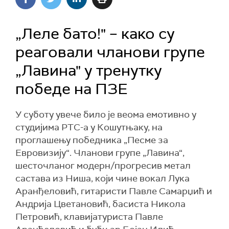
„Леле бато!" – како су
реаговали чланови групе
„Лавина" у тренутку
победе на ПЗЕ
У суботу увече било је веома емотивно у
студијима РТС-а у Кошутњаку, на
проглашењу победника „Песме за
Евровизију“. Чланови групе „Лавина“,
шесточланог модерн/прогресив метал
састава из Ниша, који чине вокал Лука
Аранђеловић, гитаристи Павле Самарџић и
Андрија Цветановић, басиста Никола
Петровић, клавијатуриста Павле