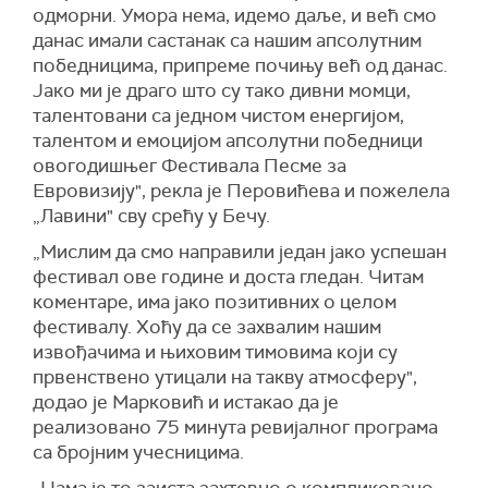
одморни. Умора нема, идемо даље, и већ смо
данас имали састанак са нашим апсолутним
победницима, припреме почињу већ од данас.
Јако ми је драго што су тако дивни момци,
талентовани са једном чистом енергијом,
талентом и емоцијом апсолутни победници
овогодишњег Фестивала Песме за
Евровизију", рекла је Перовићева и пожелела
„Лавини" сву срећу у Бечу.
„Мислим да смо направили један јако успешан
фестивал ове године и доста гледан. Читам
коментаре, има јако позитивних о целом
фестивалу. Хоћу да се захвалим нашим
извођачима и њиховим тимовима који су
првенствено утицали на такву атмосферу",
додао је Марковић и истакао да је
реализовано 75 минута ревијалног програма
са бројним учесницима.