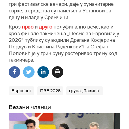
три фестивалске вечери, даје у хуманитарне
сврхе, а средства су намењена Установи за
децу и младе у Сремчици.
Кроз
прво
и
друго
полуфинално вече, као и
кроз финале такмичења „Песме за Евровизију
2026“ публику су водили Драгана Косјерина
Пердув и Кристина Раденковић, а Стефан
Поповић је у грин руму растеривао трему код
такмичара.
Евросонг
ПЗЕ 2026
група „Лавина"
Везани чланци