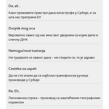
Da, ali...
Како преживети прва три дана катастрофе у Србији, и за
шта нас припрема ЕУ
Dvojnik mog oca
Вероватно свако од нас има свог двојника са којим дели и
сличну ДНК
Nemogućnost tusiranja
Не туширате се сваког дана – не стидите се, то је здраво
Cestitke za uspeh
Да ли сте знали да се најбоље грамофонске ручице
производе у Србији
Re: Eh...
Лесковачка спржа – производ са заштићеним географским
пореклом