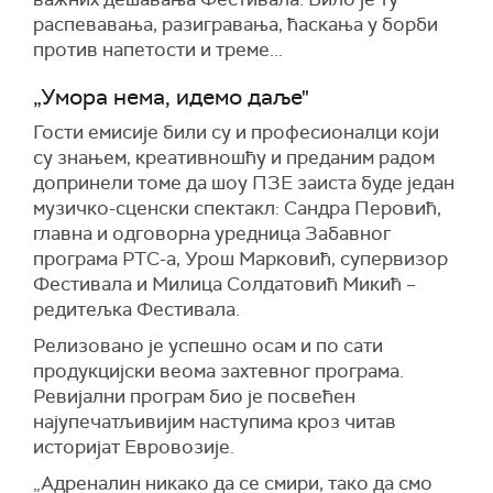
распевавања, разигравања, ћаскања у борби
против напетости и треме...
„Умора нема, идемо даље"
Гости емисије били су и професионалци који
су знањем, креативношћу и преданим радом
допринели томе да шоу ПЗЕ заиста буде један
музичко-сценски спектакл: Сандра Перовић,
главна и одговорна уредница Забавног
програма РТС-а, Урош Марковић, супервизор
Фестивала и Милица Солдатовић Микић –
редитељка Фестивала.
Релизовано је успешно осам и по сати
продукцијски веома захтевног програма.
Ревијални програм био је посвећен
најупечатљивијим наступима кроз читав
историјат Евровозије.
„Адреналин никако да се смири, тако да смо