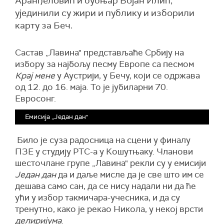
Аранђеловић и бубњар Бојан Илић,
ујединили су жири и публику и изборили
карту за Беч.
Састав „Лавина" представљаће Србију на
избору за најбољу песму Европе са песмом
Крај мене
у Аустрији, у Бечу, који се одржава
од 12. до 16. маја. То је јубиларни 70.
Евросонг.
Емисија „Један дан"
Било је суза радосница на сцени у финалу
ПЗЕ у студију РТС-а у Кошутњаку. Чланови
шесточлане групе „Лавина" рекли су у емисији
Један дан
да и даље мисле да је све што им се
дешава само сан, да се нису надали ни да ће
ући у избор такмичара-учесника, и да су
тренутно, како је рекао Никола, у некој врсти
делиријума
.