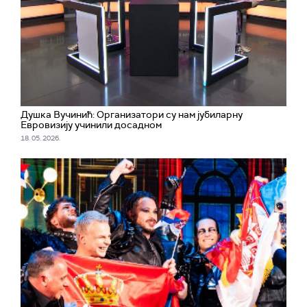
Душка Вучинић: Организатори су нам јубиларну
Евровизију учинили досадном
18. 05. 2026.