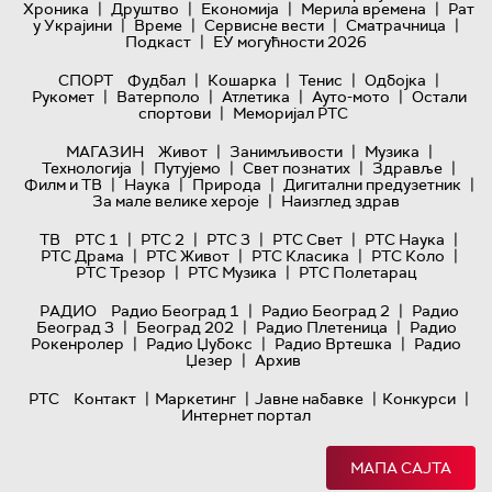
|
|
|
|
Хроника
Друштво
Економија
Мерила времена
Рат
|
|
|
|
у Украјини
Време
Сервисне вести
Сматрачница
|
Подкаст
ЕУ могућности 2026
|
|
|
|
СПОРТ
Фудбал
Кошарка
Тенис
Одбојка
|
|
|
|
Рукомет
Ватерполо
Атлетика
Ауто-мото
Остали
|
спортови
Меморијал РТС
|
|
|
МАГАЗИН
Живот
Занимљивости
Музика
|
|
|
|
Технологијa
Путујемо
Свет познатих
Здравље
|
|
|
|
Филм и ТВ
Наука
Природа
Дигитални предузетник
|
За мале велике хероје
Наизглед здрав
|
|
|
|
|
ТВ
РТС 1
РТС 2
РТС 3
РТС Свет
РТС Наука
|
|
|
|
РТС Драма
РТС Живот
РТС Класика
РТС Коло
|
|
РТС Трезор
РТС Музика
РТС Полетарац
|
|
РАДИО
Радио Београд 1
Радио Београд 2
Радио
|
|
|
Београд 3
Београд 202
Радио Плетеница
Радио
|
|
|
Рокенролер
Радио Џубокс
Радио Вртешка
Радио
|
Џезер
Архив
|
|
|
|
РТС
Контакт
Маркетинг
Јавне набавке
Конкурси
Интернет портал
МАПА САЈТА