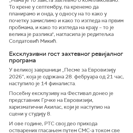
„Нама је то заиста захтевно о компликовано.
То крене у септембру, па кренемо да
планирамо и онда, у односу на то како у
почетку замислимо и како то изгледа на првим
пробмама, и како то изгледа на крају – то је
велика је разлика", нагласила је редитељка
Солдатовић Микић.
Ексклузивни гост захтевног ревијалног
програма
У великој завршници „Песме за Евровизију
2026“, која је одржана 28. фебруара од 21 час,
наступило је 14 финалиста.
Посебну ексклузиву на Фестивал донео је
представник Грчке на Евровизији,
харизматични Акилас, који је наступио на
сцени у студију 8.
И ове године, РТС свој део прихода
остварених гласањем путем СМС-а током све