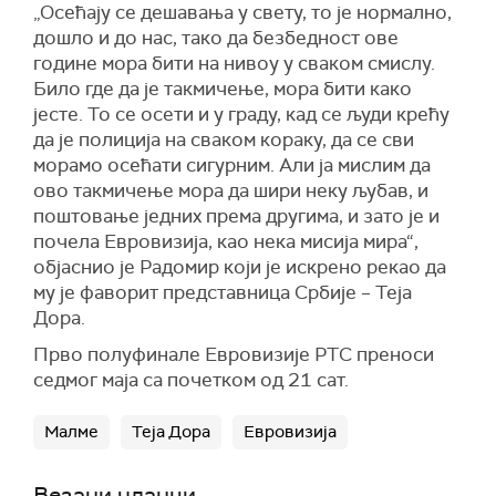
„Осећају се дешавања у свету, то је нормално,
дошло и до нас, тако да безбедност ове
године мора бити на нивоу у сваком смислу.
Било где да је такмичење, мора бити како
јесте. То се осети и у граду, кад се људи крећу
да је полиција на сваком кораку, да се сви
морамо осећати сигурним. Али ја мислим да
ово такмичење мора да шири неку љубав, и
поштовање једних према другима, и зато је и
почела Евровизија, као нека мисија мира“,
објаснио је Радомир који је искрено рекао да
му је фаворит представница Србије – Теја
Дора.
Прво полуфинале Евровизије РТС преноси
седмог маја са почетком од 21 сат.
Малме
Теја Дора
Евровизија
Везани чланци