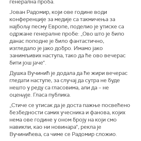
генерална проба.
Јован Радомир, који ове године води
конференције за медије са такмичења за
најбољу песму Европе, поделио је утиске са
одржане генералне пробе: „Ово што је било
данас поподне је било фантастично,
изгледало је јако добро. Имамо јако
занимљивих наступа, тако да ће ово вечерас
бити још јаче“.
Душка Вучинић је додала да ће жири вечерас
гледати наступе, за случај да сутра не буде
нешто у реду са гласовима, али да – не
оцењује. Гласа публика.
„Стиче се утисак да је доста пажње посвећено
безбедности самих учесника и фанова, којих
нема ове године у оном броју на који смо
навикли, као ни новинара“, рекла је
Вучинићева, са чиме се Радомир сложио.