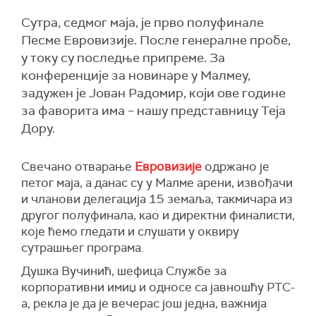
Сутра, седмог маја, је прво полуфинале
Песме Евровизије. После генералне пробе,
у току су последње припреме. За
конференције за новинаре у Малмеу,
задужен је Јован Радомир, који ове године
за фаворита има – нашу представницу Теја
Дору.
Свечано отварање
Евровизије
одржано је
петог маја, а данас су у Малме арени, извођачи
и чланови делегација 15 земаља, такмичара из
другог полуфинала, као и директни финалисти,
које ћемо гледати и слушати у оквиру
сутрашњег програма.
Душка Вучинић, шефица Службе за
корпоративни имиџ и односе са јавношћу РТС-
а, рекла је да је вечерас још једна, важнија