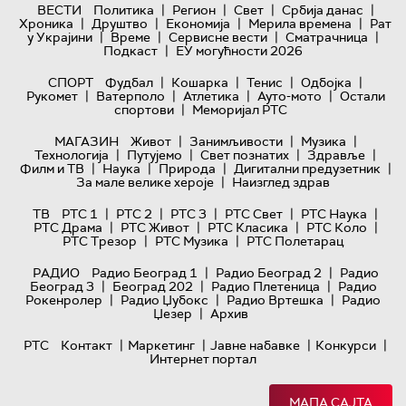
|
|
|
|
ВЕСТИ
Политика
Регион
Свет
Србија данас
|
|
|
|
Хроника
Друштво
Економија
Мерила времена
Рат
|
|
|
|
у Украјини
Време
Сервисне вести
Сматрачница
|
Подкаст
ЕУ могућности 2026
|
|
|
|
СПОРТ
Фудбал
Кошарка
Тенис
Одбојка
|
|
|
|
Рукомет
Ватерполо
Атлетика
Ауто-мото
Остали
|
спортови
Меморијал РТС
|
|
|
МАГАЗИН
Живот
Занимљивости
Музика
|
|
|
|
Технологијa
Путујемо
Свет познатих
Здравље
|
|
|
|
Филм и ТВ
Наука
Природа
Дигитални предузетник
|
За мале велике хероје
Наизглед здрав
|
|
|
|
|
ТВ
РТС 1
РТС 2
РТС 3
РТС Свет
РТС Наука
|
|
|
|
РТС Драма
РТС Живот
РТС Класика
РТС Коло
|
|
РТС Трезор
РТС Музика
РТС Полетарац
|
|
РАДИО
Радио Београд 1
Радио Београд 2
Радио
|
|
|
Београд 3
Београд 202
Радио Плетеница
Радио
|
|
|
Рокенролер
Радио Џубокс
Радио Вртешка
Радио
|
Џезер
Архив
|
|
|
|
РТС
Контакт
Маркетинг
Јавне набавке
Конкурси
Интернет портал
МАПА САЈТА