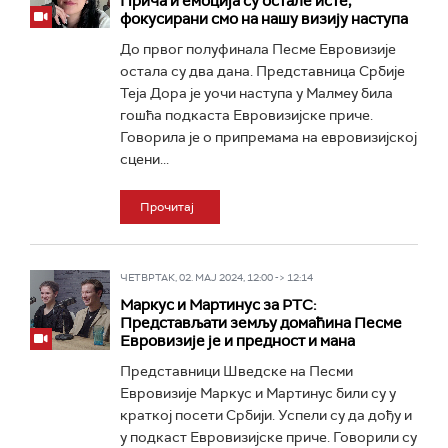
Прича и емоција су остале исте,
фокусирани смо на нашу визију наступа
До првог полуфинала Песме Евровизије
остала су два дана. Представница Србије
Теја Дора је уочи наступа у Малмеу била
гошћа подкаста Евровизијске приче.
Говорила је о припремама на евровизијској
сцени...
Прочитај
ЧЕТВРТАК, 02. МАЈ 2024, 12:00 -> 12:14
Маркус и Мартинус за РТС:
Представљати земљу домаћина Песме
Евровизије је и предност и мана
Представници Шведске на Песми
Евровизије Маркус и Мартинус били су у
краткој посети Србији. Успели су да дођу и
у подкаст Евровизијске приче. Говорили су