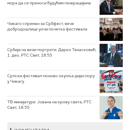
мора да се преноси будућим генерацијама
Чикаго спреман за Србфест, вече
добродошлице уочи почетка фестивала
Србија на вези-портрети: Дарко Танасковић,
1. део, РТС Свет, 18.55
Српски фестивал поново окупља дијаспору
у Чикагу
ТВ минијатуре: Јована на крову света, РТС
Свет, 18.55