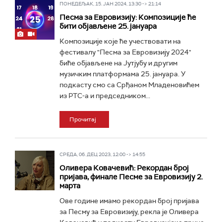
ПОНЕДЕЉАК, 15. ЈАН 2024, 13:30 -> 21:14
Песма за Евровизију: Композиције ће
бити објављене 25. јануара
Композиције које ће учествовати на
фестивалу "Песма за Евровизију 2024"
биће објављене на Јутјубу и другим
музичким платформама 25. јануара. У
подкасту смо са Срђаном Младеновићем
из РТС-а и председником...
Прочитај
СРЕДА, 06. ДЕЦ 2023, 12:00 -> 14:55
Оливера Ковачевић: Рекордан број
пријава, финале Песме за Евровизију 2.
марта
Ове године имамо рекордан број пријава
за Песму за Евровизију, рекла је Оливера