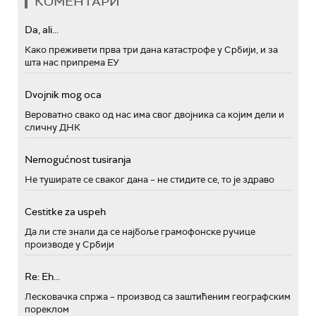
КОМЕНТАРИ
Da, ali...
Како преживети прва три дана катастрофе у Србији, и за
шта нас припрема ЕУ
Dvojnik mog oca
Вероватно свако од нас има свог двојника са којим дели и
сличну ДНК
Nemogućnost tusiranja
Не туширате се сваког дана – не стидите се, то је здраво
Cestitke za uspeh
Да ли сте знали да се најбоље грамофонске ручице
производе у Србији
Re: Eh...
Лесковачка спржа – производ са заштићеним географским
пореклом