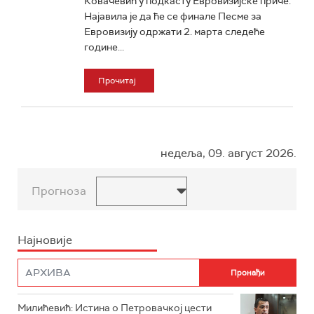
Ковачевић у подкасту Евровизијске приче.
Најавила је да ће се финале Песме за
Евровизију одржати 2. марта следеће
године...
Прочитај
недеља, 09. август 2026.
Прогноза
Најновије
Милићевић: Истина о Петровачкој цести