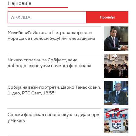
Најновије
Милићевић: Истина о Петровачкој цести
мора да се преноси будућим генерацијама
Чикаго спреман за Србфест, вече
добродошлице уочи почетка фестивала
Србија на вези-портрети: Дарко Танасковић,
1. део, РТС Свет, 18.55
Српски фестивал поново окупља дијаспору
у Чикагу