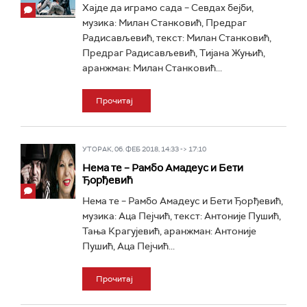
Хајде да играмо сада – Севдах бејби,
музика: Милан Станковић, Предраг
Радисављевић, текст: Милан Станковић,
Предраг Радисављевић, Тијана Жуњић,
аранжман: Милан Станковић...
Прочитај
УТОРАК, 06. ФЕБ 2018, 14:33 -> 17:10
Нема те – Рамбо Амадеус и Бети
Ђорђевић
Нема те – Рамбо Амадеус и Бети Ђорђевић,
музика: Аца Пејчић, текст: Антоније Пушић,
Тања Крагујевић, аранжман: Антоније
Пушић, Аца Пејчић...
Прочитај