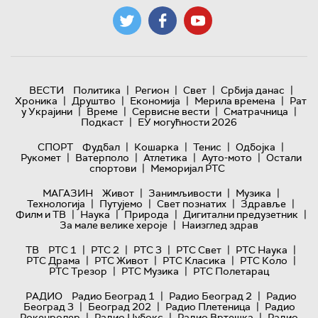
|
|
|
|
ВЕСТИ
Политика
Регион
Свет
Србија данас
|
|
|
|
Хроника
Друштво
Економија
Мерила времена
Рат
|
|
|
|
у Украјини
Време
Сервисне вести
Сматрачница
|
Подкаст
ЕУ могућности 2026
|
|
|
|
СПОРТ
Фудбал
Кошарка
Тенис
Одбојка
|
|
|
|
Рукомет
Ватерполо
Атлетика
Ауто-мото
Остали
|
спортови
Меморијал РТС
|
|
|
МАГАЗИН
Живот
Занимљивости
Музика
|
|
|
|
Технологијa
Путујемо
Свет познатих
Здравље
|
|
|
|
Филм и ТВ
Наука
Природа
Дигитални предузетник
|
За мале велике хероје
Наизглед здрав
|
|
|
|
|
ТВ
РТС 1
РТС 2
РТС 3
РТС Свет
РТС Наука
|
|
|
|
РТС Драма
РТС Живот
РТС Класика
РТС Коло
|
|
РТС Трезор
РТС Музика
РТС Полетарац
|
|
РАДИО
Радио Београд 1
Радио Београд 2
Радио
|
|
|
Београд 3
Београд 202
Радио Плетеница
Радио
|
|
|
Рокенролер
Радио Џубокс
Радио Вртешка
Радио