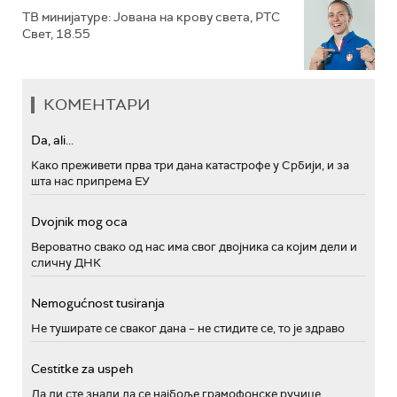
ТВ минијатуре: Јована на крову света, РТС
Свет, 18.55
КОМЕНТАРИ
Da, ali...
Како преживети прва три дана катастрофе у Србији, и за
шта нас припрема ЕУ
Dvojnik mog oca
Вероватно свако од нас има свог двојника са којим дели и
сличну ДНК
Nemogućnost tusiranja
Не туширате се сваког дана – не стидите се, то је здраво
Cestitke za uspeh
Да ли сте знали да се најбоље грамофонске ручице