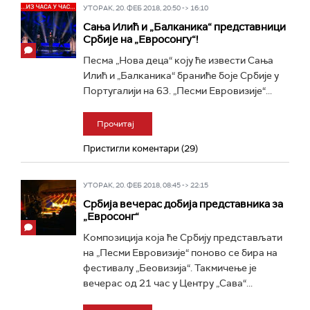
УТОРАК, 20. ФЕБ 2018, 20:50 -> 16:10
Сања Илић и „Балканика“ представници
Србије на „Евросонгу“!
Песма „Нова деца“ коју ће извести Сања
Илић и „Балканика“ браниће боје Србије у
Португалији на 63. „Песми Евровизије“...
Прочитај
Пристигли коментари (29)
УТОРАК, 20. ФЕБ 2018, 08:45 -> 22:15
Србија вечерас добија представника за
„Евросонг“
Композиција која ће Србију представљати
на „Песми Евровизије“ поново се бира на
фестивалу „Беовизија“. Такмичење је
вечерас од 21 час у Центру „Сава“...