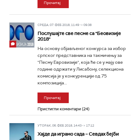
Прочитај
СРЕДА, 07. ФЕБ 2018, 11:49 -> 09:38
Послушајте све песме са "Беовизије
2018"
На основу објављеног конкурса за избор
српског представника на такмичењу за
"Песму Евровизије", која ће се у мају ове
године одржати у Лисабону, селекциона
комисија је у конкуренцији од 75
композиција...
Прочитај
Пристигли коментари (24)
УТОРАК, 06. ФЕБ 2018, 14:43 -> 17:12
Хајде да играмо сада – Севдах бејби