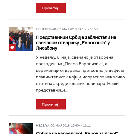
Прочитај
ПОНЕДЕЉАК, 07. МАЈ 2018, 14:15 -> 10:53
Представници Србије заблистали на
свечаном отварању „Евросонга“ у
Лисабону
У недељу, 6. маја, свечано је отворена
овогодишња „Песма Евровизије“, а
церемонији отварања претходио је дефиле
плавим тепихом који је испратило неколико
стотина акредитованих новинара. Наши
представници...
Прочитај
НЕДЕЉА, 06. МАЈ 2018, 16:40 -> 11:11
Србија на израелској „Евровизијској“