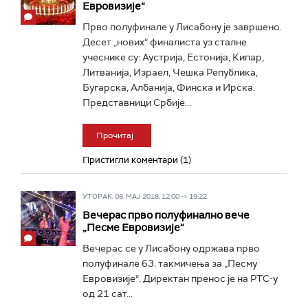
Евровизије“
Прво полуфинале у Лисабону је завршено.
Десет „нових“ финалиста уз сталне
учеснике су: Аустрија, Естонија, Кипар,
Литванија, Израел, Чешка Република,
Бугарска, Албанија, Финска и Ирска.
Представници Србије...
Прочитај
Пристигли коментари (1)
УТОРАК, 08. МАЈ 2018, 12:00 -> 19:22
Вечерас прво полуфинално вече
„Песме Евровизије“
Вечерас се у Лисабону одржава прво
полуфинале 63. такмичења за „Песму
Евровизије“. Директан пренос је на РТС-у
од 21 сат...