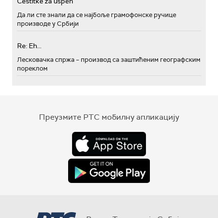
Cestitke za uspeh
Да ли сте знали да се најбоље грамофонске ручице
производе у Србији
Re: Eh...
Лесковачка спржа – производ са заштићеним географским
пореклом
Преузмите РТС мобилну апликацију