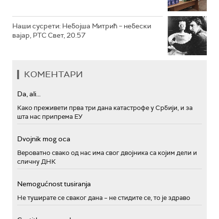
Наши сусрети: Небојша Митрић – небески
вајар, РТС Свет, 20.57
КОМЕНТАРИ
Da, ali...
Како преживети прва три дана катастрофе у Србији, и за
шта нас припрема ЕУ
Dvojnik mog oca
Вероватно свако од нас има свог двојника са којим дели и
сличну ДНК
Nemogućnost tusiranja
Не туширате се сваког дана – не стидите се, то је здраво