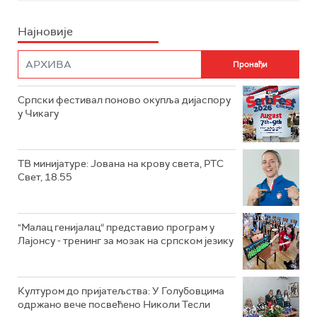
Најновије
Српски фестивал поново окупља дијаспору
у Чикагу
ТВ минијатуре: Јована на крову света, РТС
Свет, 18.55
"Малац генијалац“ представио програм у
Лајонсу - тренинг за мозак на српском језику
Културом до пријатељства: У Голубовцима
одржано вече посвећено Николи Тесли