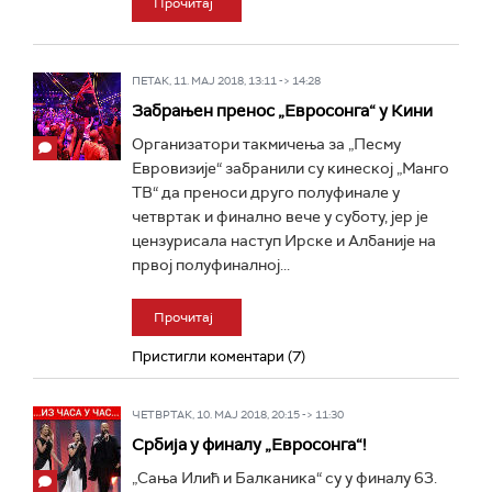
Прочитај
ПЕТАК, 11. МАЈ 2018, 13:11 -> 14:28
Забрањен пренос „Евросонга“ у Кини
Организатори такмичења за „Песму
Евровизије“ забранили су кинеској „Манго
ТВ“ да преноси друго полуфинале у
четвртак и финално вече у суботу, јер је
цензурисала наступ Ирске и Албаније на
првој полуфиналној...
Прочитај
Пристигли коментари (7)
ЧЕТВРТАК, 10. МАЈ 2018, 20:15 -> 11:30
Србија у финалу „Eвросонга“!
„Сања Илић и Балканика“ су у финалу 63.