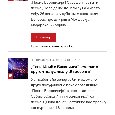
„Песме Евровизије“! Савршен наступ и
песма „Нова деца“ донели су нам место
међу 26 земаља у суботњем спектаклу.
Вечерас прошли још и Молдавија,
Мађарска, Украјина...
Прочитај
Пристигли коментари (12)
ЧЕТВРТАК, 10. МАЈ 2018, 12:01 -> 21:14
„Сања Илић и Балканика“ вечерас у
другом полуфиналу „Евросонга“
У Лисабону ће вечерас бити одржано
друго полуфинално вече овогодишње
„Песме Евровизије“, а представници
Србије, „Сања Илић и Балканика“, са
песмом „Нова деца“, наступиће као трећи у
конкуренцији 18 земаља...