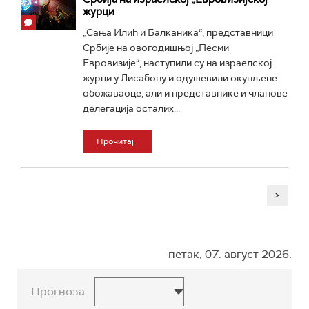
журци
„Сања Илић и Балканика“, представници
Србије на овогодишњој „Песми
Евровизије“, наступили су на израелској
журци у Лисабону и одушевили окупљене
обожаваоце, али и представнике и чланове
делегација осталих...
Прочитај
>
петак, 07. август 2026.
Прогноза