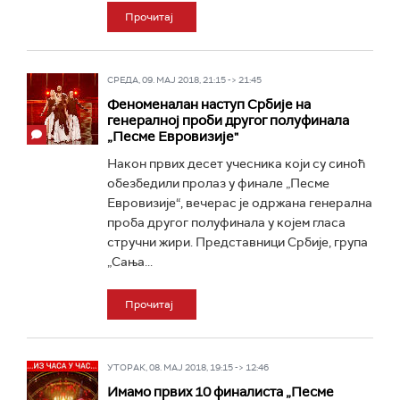
Прочитај
СРЕДА, 09. МАЈ 2018, 21:15 -> 21:45
Феноменалан наступ Србије на
генералној проби другог полуфинала
„Песме Евровизије"
Након првих десет учесника који су синоћ
обезбедили пролаз у финале „Песме
Евровизије“, вечерас је одржана генерална
проба другог полуфинала у којем гласа
стручни жири. Представници Србије, група
„Сања...
Прочитај
УТОРАК, 08. МАЈ 2018, 19:15 -> 12:46
Имамо првих 10 финалиста „Песме