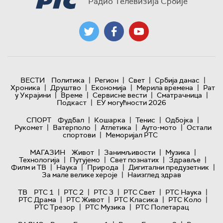
Радио Телевизија Србије
|
|
|
|
ВЕСТИ
Политика
Регион
Свет
Србија данас
|
|
|
|
Хроника
Друштво
Економија
Мерила времена
Рат
|
|
|
|
у Украјини
Време
Сервисне вести
Сматрачница
|
Подкаст
ЕУ могућности 2026
|
|
|
|
СПОРТ
Фудбал
Кошарка
Тенис
Одбојка
|
|
|
|
Рукомет
Ватерполо
Атлетика
Ауто-мото
Остали
|
спортови
Меморијал РТС
|
|
|
МАГАЗИН
Живот
Занимљивости
Музика
|
|
|
|
Технологијa
Путујемо
Свет познатих
Здравље
|
|
|
|
Филм и ТВ
Наука
Природа
Дигитални предузетник
|
За мале велике хероје
Наизглед здрав
|
|
|
|
|
ТВ
РТС 1
РТС 2
РТС 3
РТС Свет
РТС Наука
|
|
|
|
РТС Драма
РТС Живот
РТС Класика
РТС Коло
|
|
РТС Трезор
РТС Музика
РТС Полетарац