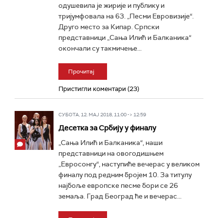
одушевила је жирије и публику и
тријумфовала на 63. „Песми Евровизије“.
Друго место за Кипар. Српски
представници „Сања Илић и Балканика“
окончали су такмичење...
Прочитај
Пристигли коментари (23)
СУБОТА, 12. МАЈ 2018, 11:00 -> 12:59
Десетка за Србију у финалу
„Сања Илић и Балканика“, наши
представници на овогодишњем
„Евросонгу“, наступиће вечерас у великом
финалу под редним бројем 10. За титулу
најбоље европске песме бори се 26
земаља. Град Београд ће и вечерас...