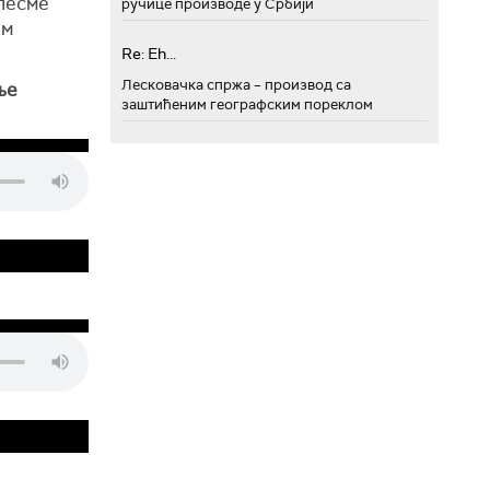
 песме
ручице производе у Србији
ом
Re: Eh...
Лесковачка спржа – производ са
ње
заштићеним географским пореклом