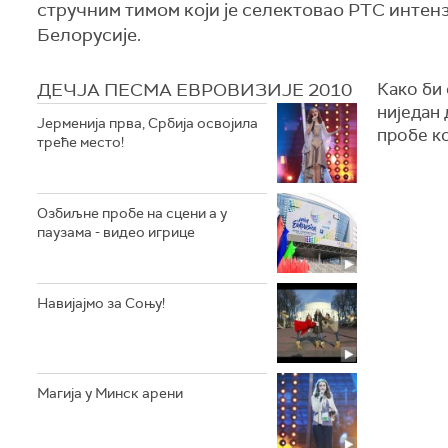
стручним тимом који је селектовао РТС интен
Белорусије.
ДЕЧЈА ПЕСМА ЕВРОВИЗИЈЕ 2010
Како би 
ниједан 
Јерменија прва, Србија освојила
пробе к
треће место!
Озбиљне пробе на сцени а у
паузама - видео игрице
Навијајмо за Соњу!
Магија у Минск арени