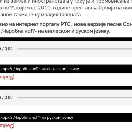
 из земље и иностранства а у току је и промовисање
 ноћ", којом се 2010. године преставља Србија на ов
аном такмичењу младих талената.
вно на интернет порталу РТС, нове верзије песме Со
Чаробна ноћ"- на енглеском и руском језику.
орић „Чаробна ноћ"- на енглеском језику
/mpeg]
орић „Чаробна ноћ"- на руском језику
/mpeg]