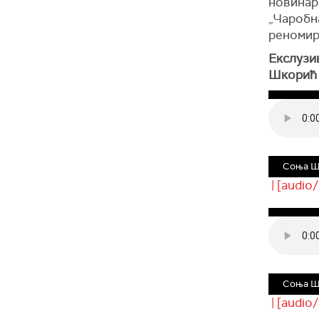
новинари
„Чаробна
реномир
Екслузи
Шкорић „
Соња Шк
| [audio
Соња Шк
| [audio