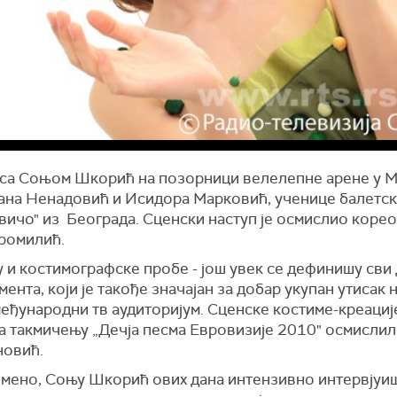
 са Соњом Шкорић на позорници велелепне арене у 
Јана Ненадовић и Исидора Марковић, ученице балетс
вичо" из Београда. Сценски наступ је осмислио коре
ромилић.
у и костимографске пробе - још увек се дефинишу сви
мента, који је такође значајан за добар укупан утисак 
еђународни тв аудиторијум. Сценске костиме-креациј
а такмичењу „Дечја песма Евровизије 2010" осмислил
овић.
мено, Соњу Шкорић ових дана интензивно интервјуи