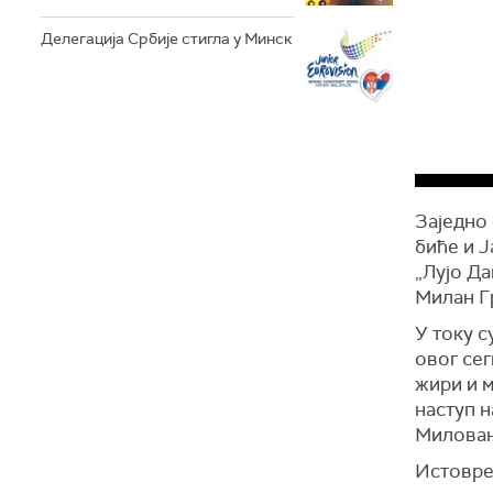
Делегација Србије стигла у Минск
Заједно
биће и 
„Лујо Да
Милан Г
У току с
овог сег
жири и м
наступ н
Милован
Истовре