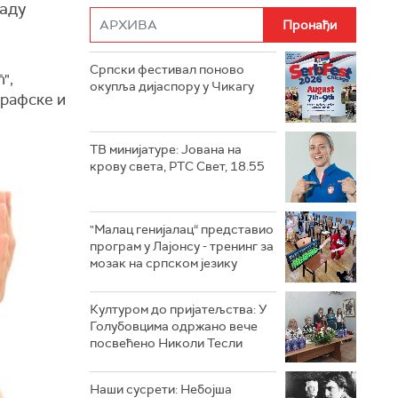
раду
Српски фестивал поново
",
окупља дијаспору у Чикагу
графске и
ТВ минијатуре: Јована на
крову света, РТС Свет, 18.55
"Малац генијалац“ представио
програм у Лајонсу - тренинг за
мозак на српском језику
Културом до пријатељства: У
Голубовцима одржано вече
посвећено Николи Тесли
Наши сусрети: Небојша