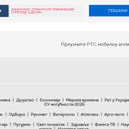
ЗАКЉУЧАНО: ОТКЉУЧАЈТЕ ПОВЛАЧЕЊЕМ
ПОШАЉИ
СТРЕЛИЦЕ У ДЕСНО ...
Преузмите РТС мобилну апли
|
|
|
|
оника
Друштво
Економија
Мерила времена
Рат у Украји
ЕУ могућности 2026
|
|
|
|
|
|
ис
Одбојка
Рукомет
Ватерполо
Атлетика
Ауто-мото
|
|
|
|
|
гијa
Путујемо
Свет познатих
Здравље
Филм и ТВ
Нау
|
хероје
Наизглед здрав