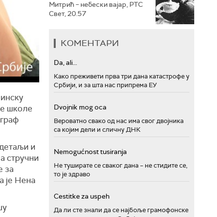
Митрић – небески вајар, РТС
Свет, 20.57
КОМЕНТАРИ
Da, ali...
Како преживети прва три дана катастрофе у
Србији, и за шта нас припрема ЕУ
Минску
Dvojnik mog oca
ке школе
ограф
Вероватно свако од нас има свог двојника
са којим дели и сличну ДНК
 детаљи и
Nemogućnost tusiranja
на стручни
Не туширате се сваког дана – не стидите се,
е за
то је здраво
а је Нена
Cestitke za uspeh
шу
Да ли сте знали да се најбоље грамофонске