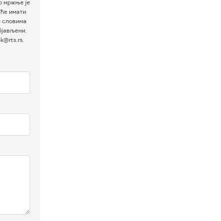
р мржње је
 ће имати
м словима
бјављени.
@rts.rs.