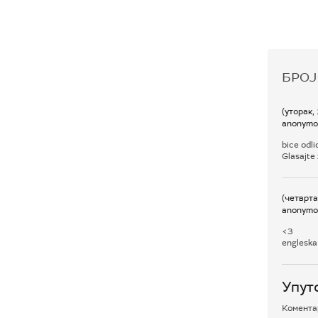
БРОЈ
(уторак,
anonymo
bice odli
Glasajte 
(четврта
anonymo
<3
engleska 
Упут
Коментар