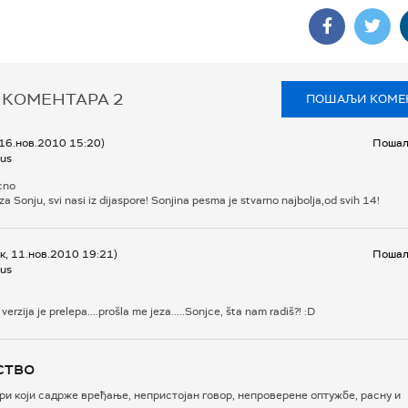
 КОМЕНТАРА
2
ПОШАЉИ КОМЕ
 16.нов.2010 15:20)
Пошаљ
us
cno
za Sonju, svi nasi iz dijaspore! Sonjina pesma je stvarno najbolja,od svih 14!
к, 11.нов.2010 19:21)
Пошаљ
us
verzija je prelepa....prošla me jeza.....Sonjce, šta nam radiš?! :D
ство
и који садрже вређање, непристојан говор, непроверене оптужбе, расну и