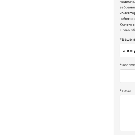
национал
забрањен
комента
нећемо о
Коментар
Поља об
*Ваше и
*насло
*текст