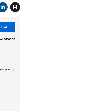
НТАР
и одговор
и одговор