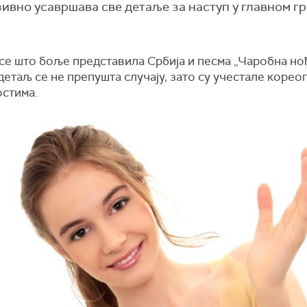
зивно усавршава све детаље за наступ у главном г
се што боље представила Србија и песма „Чаробна ноћ
детаљ се не препушта случају, зато су учестале корео
остима.