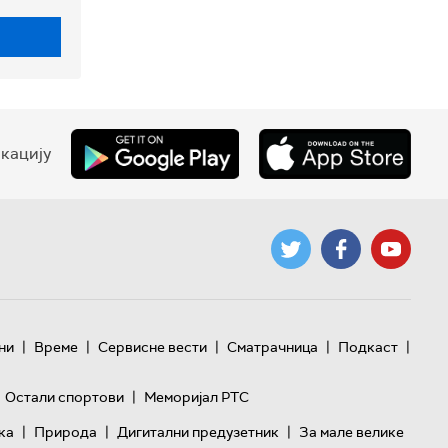
кацију
|
|
|
|
|
ни
Време
Сервисне вести
Сматрачница
Подкаст
|
Остали спортови
Меморијал РТС
|
|
|
ка
Природа
Дигитални предузетник
За мале велике