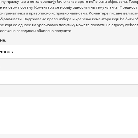
ну мржњу као и нетолеранцију било какве врсте неће бити објављени. Гово
 на овом порталу. Коментари се морају односити на тему чланка. Предност
ри граматички и правописно исправно написани. Коментаре писане велики
бјављивати. Задржавамо право избора и краћења коментара који ће бити о
е који се односе на уређивачку политику можете послати на адресу webdesk
ележена звездицом обавезно попуните.
ме:
в