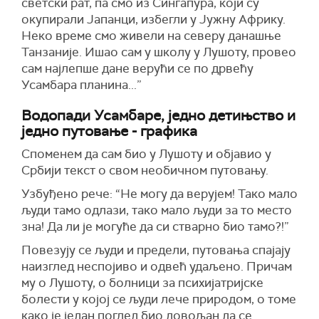
светски рат, па смо из Сингапура, који су
окупирали Јапанци, избегли у Јужну Африку.
Неко време смо живели на северу данашње
Танзаније. Ишао сам у школу у Лушоту, провео
сам најлепше дане верући се по дрвећу
Усамбара планина...”
Водопади Усамбаре, једно детињство и
једно путовање - графика
Споменем да сам био у Лушоту и објавио у
Србији текст о свом необичном путовању.
Узбуђено рече: “Не могу да верујем! Тако мало
људи тамо одлази, тако мало људи за то место
зна! Да ли је могуће да си стварно био тамо?!”
Повезују се људи и предели, путовања спајају
наизглед неспојиво и одвећ удаљено. Причам
му о Лушоту, о болници за психијатријске
болести у којој се људи лече природом, о томе
како је један поглед био довољан да се