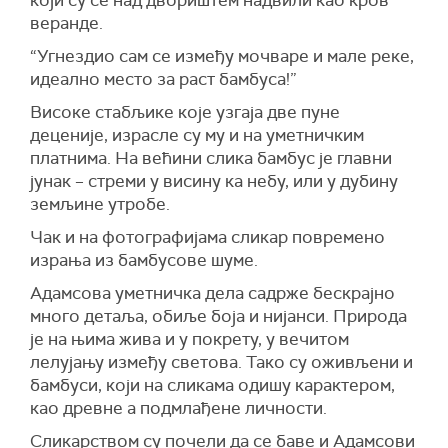
који су се над двориштем надвили као кров
веранде.
“Угнездио сам се између мочваре и мале реке,
идеално место за раст бамбуса!”
Високе стабљике које узгаја две пуне
деценије, израсле су му и на уметничким
платнима. На већини слика бамбус је главни
јунак – стреми у висину ка небу, или у дубину
земљине утробе.
Чак и на фотографијама сликар повремено
израња из бамбусове шуме.
Адамсова уметничка дела садрже бескрајно
много детаља, обиље боја и нијанси. Природа
је на њима жива и у покрету, у вечитом
лелујању између светова. Тако су оживљени и
бамбуси, који на сликама одишу карактером,
као древне а подмлађене личности.
Сликарством су почели да се баве и Адамсови