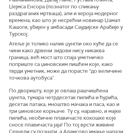
Џејмса Енсора (познатог по сликању
раздраганих мртваца), али и хероја модерног
времена, као што је несрећни новинар Џамал
Кашоги, убијен у амбасади Саудијске Арабије у
Турској.
Атеље је толико налик џунгли око куће да се
чини како дрвени зидови нису никаква
граница, већ мост што спаја уметничко
поприште са џиновским лишћем које, како
тврди уметник, може да порасте “до величине
точкова аутобуса”.
По дворишту, које је овлаш рашчишћена
џунгла, тумара четрдесетак пилића и ћурића,
десетак патака, мноштво мачака и паса, као и
три џиновске корњаче. Ту су, наравно, и мајке
пилића, необичне плавичасте кокошке које
сносе плавичаста јаја! По тој врсти живине
Сејшели су познати, а Адамсово имање налази