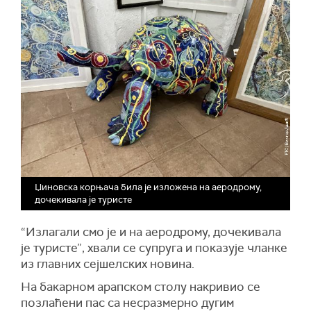
Џиновска корњача била је изложена на аеродрому,
дочекивала је туристе
“Излагали смо је и на аеродрому, дочекивала
је туристе”, хвали се супруга и показује чланке
из главних сејшелских новина.
На бакарном арапском столу накривио се
позлаћени пас са несразмерно дугим