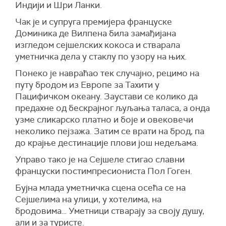
Индији и Шри Ланки.
Чак је и супруга премијера француске
Доминика де Вилпена била замађијана
изгледом сејшелских кокоса и стварала
уметничка дела у стаклу по узору на њих.
Понеко је навраћао тек случајно, рецимо на
путу бродом из Европе за Тахити у
Пацифичком океану. Заустави се колико да
предахне од бескрајног љуљања таласа, а онда
узме сликарско платно и боје и овековечи
неколико пејзажа. Затим се врати на брод, па
до крајње дестинације плови још недељама.
Управо тако је на Сејшеле стигао славни
француски постимпресиониста Пол Гоген.
Бујна млада уметничка сцена осећа се на
Сејшелима на улици, у хотелима, на
бродовима… Уметници стварају за своју душу,
али и за туристе.