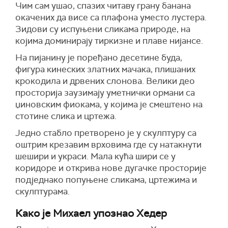
Чим сам ушао, спазих читаву грану банана
окачених да висе са плафона уместо лустера.
Зидови су испуњени сликама природе, на
којима доминирају тиркизне и плаве нијансе.
На пијанину је поређано десетине буда,
фигура кинеских златних мачака, плишаних
крокодила и дрвених слонова. Велики део
просторија заузимају уметнички ормани са
џиновским фиокама, у којима је смештено на
стотине слика и цртежа.
Једно стабло претворено је у скулптуру са
оштрим крезавим врховима где су натакнути
шешири и украси. Мала кућа шири се у
коридоре и открива нове дугачке просторије
подједнако попуњене сликама, цртежима и
скулптурама.
Како је Михаел упознао Хедер