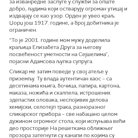
за изванредне заслуге у служби за опште
добро, људима који остварују огроман утицај и
издвајају се као узор. Орден је увео краљ
Џорџ још 1917. године, а број добитника је
ограничен.
“То је 2001. године мом мужу доделила
краљица Елизабета Друга за његову
посвећеност уметности на Сејшелима”,
појасни Адамсова љупка супруга.
Сликар ме затим поведе у свој атеље у
приземљу. Ту влада аутентичан хаос – са
десетинама књига, бочица, папира, картона,
маказа, ножића и скалпела, истрошених
здепастих оловака, неспојивих делова
хемијски, селотејп трака, разноразног
сликарског прибора – све набацано целом
дужином огромног стола, који испуњава већи
део просторије На решеткама оближњег
прозора затегнути су канапи по којима су