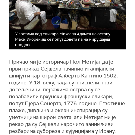
У гостима код сликара Михаела Адамса на острву
Махе: Укорениш се попут дрвета па на миру дајеш
плодове
Причао ми је историчар Пол Метијат да је
први приказ Сејшела начинио италијански
шпијун и картограф Алберто Кантино 1502.
године. У 18. веку, када су приспели први
досељеници, пејзажима острва су се
позабавили врхунски француски сликари,
попут Пјера Сонерта, 1776. године. Егзотичне
плаже, дивљина и океан инспирација су
уметницима широм света, али Метијат ми је
рекао да су Сејшели нарочито занимљиви
резбарима дубореза и кујунџијама у Ирану,