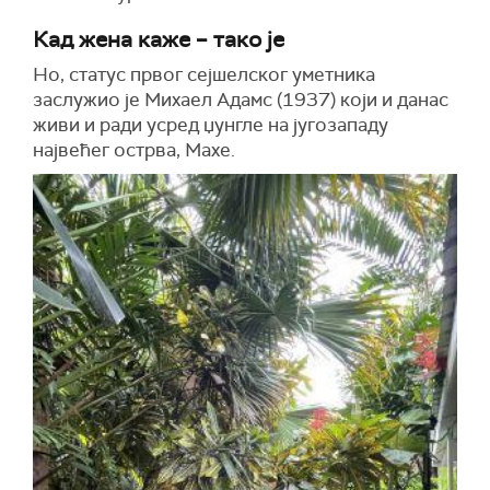
Кад жена каже – тако је
Но, статус првог сејшелског уметника
заслужио је Михаел Адамс (1937) који и данас
живи и ради усред џунгле на југозападу
највећег острва, Махе.