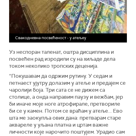
Свакодневна посвећеност - у атељеу
Уз неспоран таленат, оштра дисциплина и
посвећен рад изродили су на хиљаде дела
током неколико тропских деценија.
“Покушавам да одржим рутину. У седам и
петнаест ујутру долазим у атеље и предајем се
чаролији боја. Три сата се не дижем са
столице, а онда направим паузу и вежбам, јер
би иначе моје ноге атрофирале, претвориле
би се у камен. Потом се враћам у атеље... Ево
шта ме заокупља ових дана: претварам старе
аквареле у уљана платна и цртам важне
личности које нарочито поштујем. Урадио сам