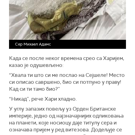
Сер Михаел Адамс
Када се после неког времена срео са Харијем,
казао је одушевљено:
“Хвала ти што си ме послао на Сејшеле! Место
си описао савршено, био си потпуно у праву!
Кад си ти тамо био?”
“Никад”, рече Хари хладно.
У углу запазих повељу уз Орден Британске
империје, једно од најзначајнијих одликовања
на планети, које носиоцу даје титулу сера и
означава пријем у ред витезова. Додељује се