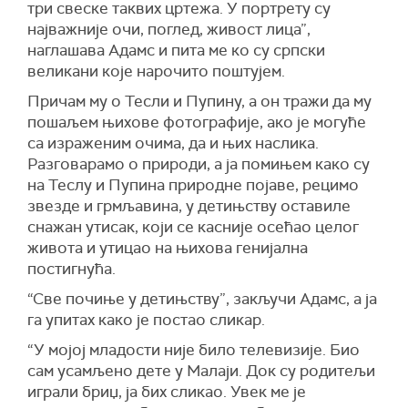
три свеске таквих цртежа. У портрету су
најважније очи, поглед, живост лица”,
наглашава Адамс и пита ме ко су српски
великани које нарочито поштујем.
Причам му о Тесли и Пупину, а он тражи да му
пошаљем њихове фотографије, ако је могуће
са израженим очима, да и њих наслика.
Разговарамо о природи, а ја помињем како су
на Теслу и Пупина природне појаве, рецимо
звезде и грмљавина, у детињству оставиле
снажан утисак, који се касније осећао целог
живота и утицао на њихова генијална
постигнућа.
“Све почиње у детињству”, закључи Адамс, а ја
га упитах како је постао сликар.
“У мојој младости није било телевизије. Био
сам усамљено дете у Малаји. Док су родитељи
играли бриџ, ја бих сликао. Увек ме је