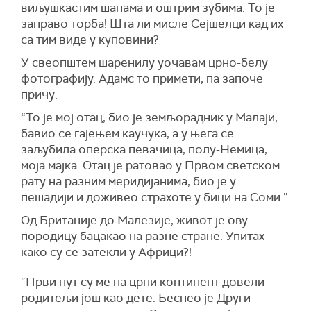
виљушкастим шапама и оштрим зубима. То је
заправо торба! Шта ли мисле Сејшелци кад их
са тим виде у куповини?
У свеопштем шаренилу уочавам црно-белу
фотографију. Адамс то примети, па започе
причу:
“То је мој отац, био је земљорадник у Малаји,
бавио се гајењем каучука, а у њега се
заљубила оперска певачица, полу-Немица,
моја мајка. Отац је ратовао у Првом светском
рату на разним меридијанима, био је у
пешадији и доживео страхоте у бици на Соми.”
Од Британије до Малезије, живот је ову
породицу бацакао на разне стране. Упитах
како су се затекли у Африци?!
“Први пут су ме на црни континент довели
родитељи још као дете. Беснео је Други