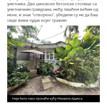
уметника. Две џиновске бетонске столице са
уметничким гравурама, међу лишћем већим од
мене, и знак “отворено”, убедили су ме да баш
овде живи чудак којег тражим.
Није било лако пронаћи кућу Михаела Адамса