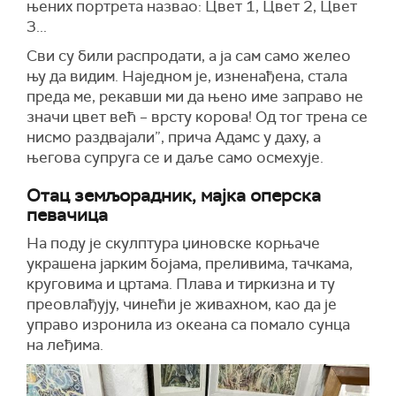
њених портрета назвао: Цвет 1, Цвет 2, Цвет
3...
Сви су били распродати, а ја сам само желео
њу да видим. Наједном је, изненађена, стала
преда ме, рекавши ми да њено име заправо не
значи цвет већ – врсту корова! Од тог трена се
нисмо раздвајали”, прича Адамс у даху, а
његова супруга се и даље само осмехује.
Отац земљорадник, мајка оперска
певачица
На поду је скулптура џиновске корњаче
украшена јарким бојама, преливима, тачкама,
круговима и цртама. Плава и тиркизна и ту
преовлађују, чинећи је живахном, као да је
управо изронила из океана са помало сунца
на леђима.