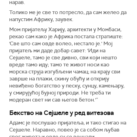
нарав.
Толико ме је све то потресло, да сам желео да
напустим Африку, заувек.
Мом пријатељу Харију, архитекти у Момбаси,
рекао сам како је Африка постала стратиште:
'Све што сам овде волео, нестало је.' Мој
пријатељ ми даде добар савет: 'Иди на
Сејшеле, тамо је све дивно, сви који нешто
вреде тамо иду; тамо те живот носи као
морска струја изгубљени чамац; на крају сви
заврше на плажи, скину обућу и открију
невиђено богатство у песку, сунцу, камењару,
у смирујућој бујној природи. Не треба ти
модеран свет ни сав његов бетон.'”
Бекство на Сејшеле у ред витезова
Адамс је послушао пријатеља, и тако стигао на
Сејшеле. Наравно, повео је са собом љубав
свог живота и овде су се венчали.