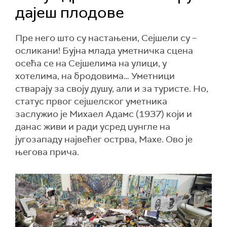
дајеш плодове
Пре него што су настањени, Сејшели су –
осликани! Бујна млада уметничка сцена
осећа се на Сејшелима на улици, у
хотелима, на бродовима… Уметници
стварају за своју душу, али и за туристе. Но,
статус првог сејшелског уметника
заслужио је Михаел Адамс (1937) који и
данас живи и ради усред џунгле на
југозападу највећег острва, Махе. Ово је
његова прича.