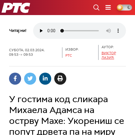
РТС
Читај ми!
АУТОР:
ИЗВОР:
СУБОТА, 02.03.2024,
ВИКТОР
09:53 -> 09:53
РТС
ЛАЗИЋ
У гостима код сликара
Михаела Адамса на
острву Махе: Укорениш се
попут дрвета па на миру