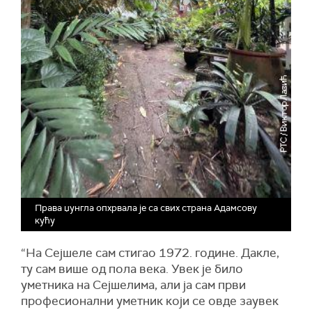
Права џунгла опхрвала је са свих страна Адамсову
кућу
“На Сејшеле сам стигао 1972. године. Дакле,
ту сам више од пола века. Увек је било
уметника на Сејшелима, али ја сам први
професионални уметник који се овде заувек