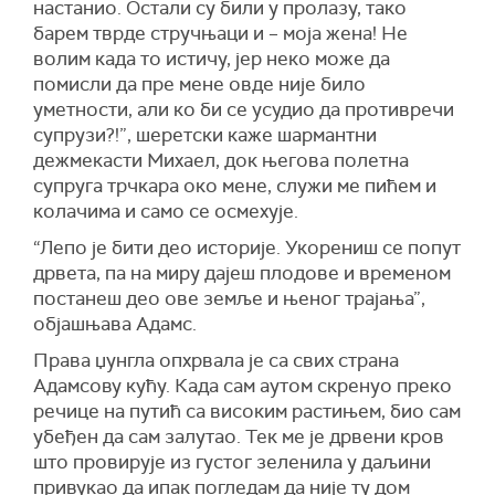
настанио. Остали су били у пролазу, тако
барем тврде стручњаци и – моја жена! Не
волим када то истичу, јер неко може да
помисли да пре мене овде није било
уметности, али ко би се усудио да противречи
супрузи?!”, шеретски каже шармантни
дежмекасти Михаел, док његова полетна
супруга трчкара око мене, служи ме пићем и
колачима и само се осмехује.
“Лепо је бити део историје. Укорениш се попут
дрвета, па на миру дајеш плодове и временом
постанеш део ове земље и њеног трајања”,
објашњава Адамс.
Права џунгла опхрвала је са свих страна
Адамсову кућу. Када сам аутом скренуо преко
речице на путић са високим растињем, био сам
убеђен да сам залутао. Тек ме је дрвени кров
што провирује из густог зеленила у даљини
привукао да ипак погледам да није ту дом