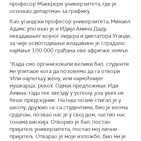
професор Макерере универзитета, где је
основао департман за графику.
Као угандски професор универзитета, Михаел
Адамс упознао је и Идија Амина Даду,
некадашњег војног лидера и диктатора Уганде,
за чије осмогодишње владавине је страдало
најмање 100.000 грађана ове афричке земље.
“Када смо организовали велики бал, студенти
ме упиташе кога да позовемо да га отвори.
'Или најлепшу жену, или најмоћнијег
мушкарца', рекох. Одмах предложише Иди
Амина, тада тек звезду у успону, још увек не
беше председник. На наш позив стигао је у
школу, дружио се са студентима, био је веома
срдачан, позвао нас је у свој дом, частио нас
тонама вискија. Отворио је бал, постао
пријатељ универзитета, постао мој лични
пријатељ. Отварао је моје изложбе, био ми је