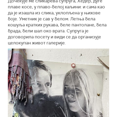
Дочекује ме сликарева супруга, Хедер, дуге
плаве косе, у плаво-белој хаљини: и сама као
да је изашла из слика, уклопљена у њихове
боје. Уметник је сав у белом. Летња бела
кошуља кратких рукава, беле пантолане, бела
брада, бели шал око врата. Супруга је
договорила посету и види се да организује
целокупан живот галерије.