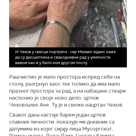
И Чехов у свесци портрета - сер Михаел Адамс каже
да су дисциплина и свакодневни рад у уметности
важни као и у било ком другом послу
Рашчистио је мало простора испред себе на
столу, разгрнуо хаос тек толико да има мало
празног простора за рад, а на набацане ствари
наслонио је своје ново дело: цртеж
Чеховљеве Ане. Ту је и свеже нацртан Чехов.
Сваког дана настаје барем један цртеж
славних личности: показује ми дневник са
датумима из којег сијају лица Мусоргског,
Рахмањинова, Далај Ламе, Густава Климта,