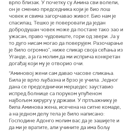
врло близак. У почетку су Амина сви волели,
он је сменио председника који је био лош
човек и свима загорчавао живот. Био нам је
спасилац. Тешко је поверовати да један
добродушан човек може да постане тако зао и
ужасан, право чудовиште, гори од звери. Ја у
то дуго нисам могао да поверујем. Разочарање
је било огромно”, ниже сликар своја сећања из
Уганде, а ја га молим да ми исприча конкретан
догађај који му је отворио очи.
“Аминовој жени сам давао часове сликања.
Била је врло љубазна и брзо је учила. Једног
дана се председнички мерцедес зауставио
испред болнице са поруком упућеном
најбољем хирургу у држави. У пртљажнику је
била Аминова жена, исечена на ситне комаде,
а на једном делу тела је било написано:
Господине Адонго молим вас да је зашијете и
да ми је вратите, али учините да има бољу