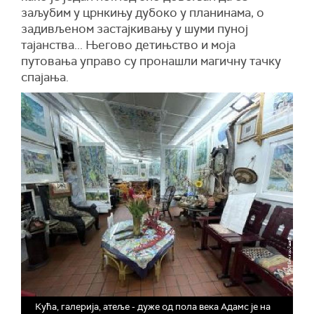
заљубим у црнкињу дубоко у планинама, о
задивљеном застајкивању у шуми пуној
тајанства... Његово детињство и моја
путовања управо су пронашли магичну тачку
спајања.
Кућа, галерија, атеље - дуже од пола века Адамс је на