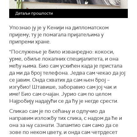
Детаљи прошлости
Упознао ју је у Кенији на дипломатском
пријему; ту је помагала пријатељима у
припреми хране.
"Послужење је било изванредно: кокоси,
урме, обиље локалних специјалитета, и она
међу њима. Био сам усхићен када је пристала
да ми да број телефона. Једва сам чекао да јој
се јавим. Онда схватих да сам њен број –
изгубио! Штавише, заборавио сам јој чак и
име! Био сам очајан. Јурио сам по целом
Најробију надајући се да ћу је негде срести.
Сликао сам је по сећању и одлучио да
направим изложбу тих слика, с надом да ће и
она за њу сазнати. Запамтио сам само да се
зове по неком цвету, и онда сам четрдесет