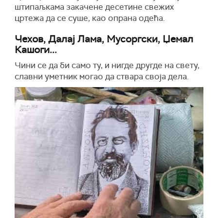
штипаљкама закачене десетине свежих
цртежа да се суше, као опрана одећа.
Чехов, Далај Лама, Мусоргски, Џемал
Кашоги...
Чини се да би само ту, и нигде другде на свету,
славни уметник могао да ствара своја дела.