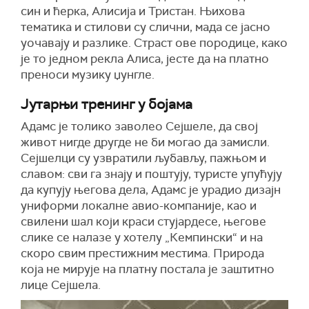
син и ћерка, Алисија и Тристан. Њихова
тематика и стилови су слични, мада се јасно
уочавају и разлике. Страст ове породице, како
је то једном рекла Алиса, јесте да на платно
преноси музику џунгле.
Јутарњи тренинг у бојама
Адамс је толико заволео Сејшеле, да свој
живот нигде другде не би могао да замисли.
Сејшелци су узвратили љубављу, пажњом и
славом: сви га знају и поштују, туристе упућују
да купују његова дела, Адамс је урадио дизајн
униформи локалне авио-компаније, као и
свилени шал који краси стујардесе, његове
слике се налазе у хотелу „Кемпински“ и на
скоро свим престижним местима. Природа
која не мирује на платну постала је заштитно
лице Сејшела.