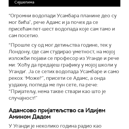
Сејшелима
“Огромни водопади Усамбара планине део су
мог бића”, рече Адамс и ја почех да се
присећам пет-шест водопада које сам тамо и
сам посетио.
“Прошле су од мог детињства године, тек у
Лондону, где сам студирао уметност, на мојој
изложби појави се професор из Уганде и рече
ми: 'Хоћу да предајеш графику у мојој школи у
Уганди'. Ја се сетих водопада Усамбаре и само
рекох: 'Може!'”, присети се Адамс, а онда
уздахну, погледа ме пун сете, па рече:
“Пријатељу, нема такве ствари као што је
случајност!”
Адамсово пријатељство са Идијем
Амином Дадом
У Уганди је неколико година радио као