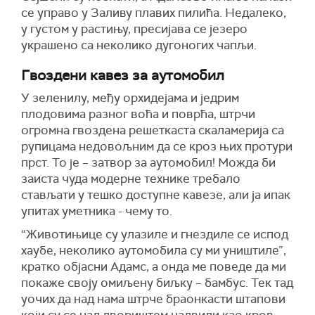
се управо у Заливу плавих пилића. Недалеко,
у густом у растињу, пресијава се језеро
украшено са неколико дугоногих чапљи.
Гвоздени кавез за аутомобил
У зеленилу, међу орхидејама и једрим
плодовима разног воћа и поврћа, штрчи
огромна гвоздена решеткаста скаламерија са
рупицама недовољним да се кроз њих протури
прст. То је – затвор за аутомобил! Можда би
заиста чуда модерне технике требало
стављати у тешко доступне кавезе, али ја ипак
упитах уметника - чему то.
“Животињице су улазиле и гнездиле се испод
хаубе, неколико аутомобила су ми уништиле”,
кратко објасни Адамс, а онда ме поведе да ми
покаже своју омиљену биљку – бамбус. Тек тад
уочих да над нама штрче браонкасти штапови