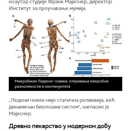
коаутор студије Франк Мајкснер, директор
Институт за проучавање мумија.
Микробиом Леденог човека: откривање микробне
разноликости и континуитета
„Ледени човек није статична реликвија, већ
динамичан биолошки систем", нагласио је
Мајкснер.
Древно пекарство у модерном добу