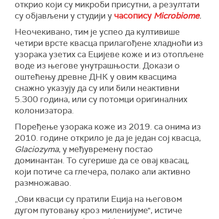
открио који су микроби присутни, а резултати
су објављени у студији у
часопису
Microbiome
.
Неочекивано, тим је успео да култивише
четири врсте квасца прилагођене хладноћи из
узорака узетих са Ецијеве коже и из отопљене
воде из његове унутрашњости. Докази о
оштећењу древне ДНК у овим квасцима
снажно указују да су или били неактивни
5.300 година, или су потомци оригиналних
колонизатора.
Поређење узорака коже из 2019. са онима из
2010. године открило је да је један сој квасца,
Glaciozyma
, у међувремену постао
доминантан. То сугерише да се овај квасац,
који потиче са глечера, полако али активно
размножавао.
„Ови квасци су пратили Еција на његовом
дугом путовању кроз миленијуме", истиче