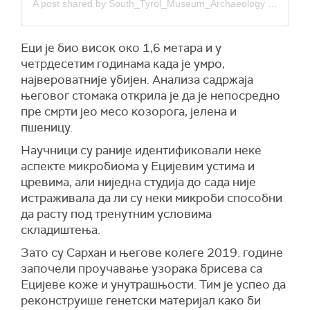
A post shared by South_Tyrol_Museum_Archaeology (@oetzitheiceman)
Еци је био висок око 1,6 метара и у
четрдесетим годинама када је умро,
највероватније убијен. Анализа садржаја
његовог стомака открила је да је непосредно
пре смрти јео месо козорога, јелена и
пшеницу.
Научници су раније идентификовали неке
аспекте микробиома у Ецијевим устима и
цревима, али ниједна студија до сада није
истраживала да ли су неки микроби способни
да расту под тренутним условима
складиштења.
Зато су Сархан и његове колеге 2019. године
започели проучавање узорака брисева са
Ецијеве коже и унутрашњости. Тим је успео да
реконструише генетски материјал како би