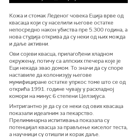
Кожа и стомак Леденог човека Еција врве од
квасаца који су населили његове остатке
непосредно након убиства пре 5.300 година, а
нова студија открива да су неки од њих можда
и даље активни.
Ови сојеви квасца, прилагођени хладном
окружењу, потичу са алпских глечера које је
Еци некада звао домом. То значи да су споре
наставиле да колонизују његове
мумифициране остатке упркос томе што се од
открића 1991. године чувају у расхладној
комори на минус 6 степени Целзијуса.
Интригантно је да су се неки од ових квасаца
показали идеалним за пекарство.
Прелиминарна испитивања показала су
потенцијал квасца за прављење киселог теста,
а научници су отишли и корак даље.