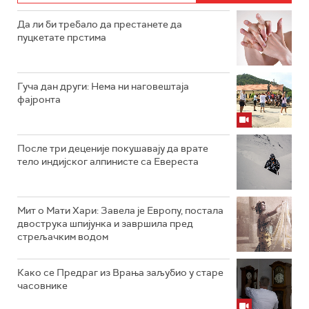
Да ли би требало да престанете да
пуцкетате прстима
Гуча дан други: Нема ни наговештаја
фајронта
После три деценије покушавају да врате
тело индијског алпинисте са Евереста
Мит о Мати Хари: Завела је Европу, постала
двострука шпијунка и завршила пред
стрељачким водом
Како се Предраг из Врања заљубио у старе
часовнике