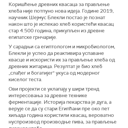
Коришћење древних квасаца за прављење
хлеба није потпуно нова идеја. Године 2019,
научник Шејмус Блекли постао је познат
након што је испекао хлеб користећи квасац
стар 4.500 година, прикупљен из древне
египатске грнчарије.
У сарадњи са египтологом и микробиологом,
Блекли је успео да реактивира успаване
квасце и искористи их за прављење хлеба од
древних житарица. Резултат је био хлеб
„слађег и богатијег" укуса од модерног
киселог теста.
Ови пројекти се уклапају у шири тренд
интересовања за древне технике
ферментације. Историја пекарства је дуга, а
верује се да су стари Египћани пре око пет
хиљада година користили квасац, вероватно
нуспроизвод производње пива, за прављење