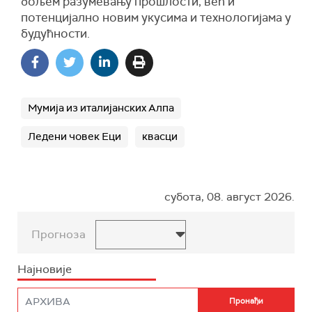
бољем разумевању прошлости, већ и
потенцијално новим укусима и технологијама у
будућности.
Мумија из италијанских Алпа
Ледени човек Еци
квасци
субота, 08. август 2026.
Прогноза
Најновије