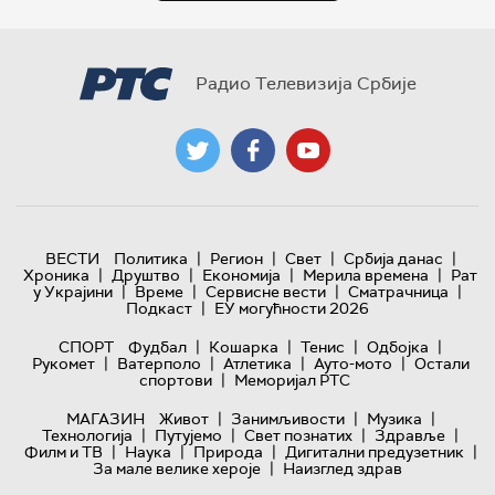
Радио Телевизија Србије
|
|
|
|
ВЕСТИ
Политика
Регион
Свет
Србија данас
|
|
|
|
Хроника
Друштво
Економија
Мерила времена
Рат
|
|
|
|
у Украјини
Време
Сервисне вести
Сматрачница
|
Подкаст
ЕУ могућности 2026
|
|
|
|
СПОРТ
Фудбал
Кошарка
Тенис
Одбојка
|
|
|
|
Рукомет
Ватерполо
Атлетика
Ауто-мото
Остали
|
спортови
Меморијал РТС
|
|
|
МАГАЗИН
Живот
Занимљивости
Музика
|
|
|
|
Технологијa
Путујемо
Свет познатих
Здравље
|
|
|
|
Филм и ТВ
Наука
Природа
Дигитални предузетник
|
За мале велике хероје
Наизглед здрав