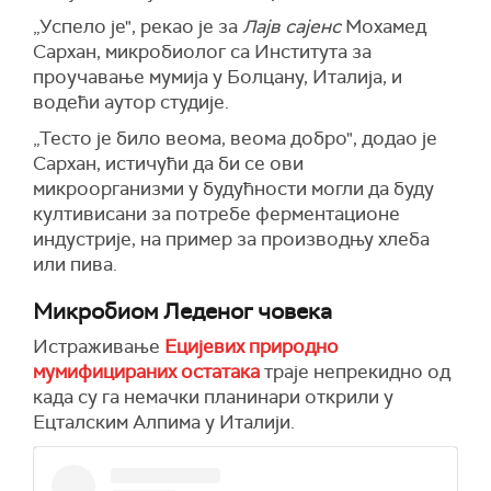
„Успело је", рекао је за
Лајв сајенс
Мохамед
Сархан, микробиолог са Института за
проучавање мумија у Болцану, Италија, и
водећи аутор студије.
„Тесто је било веома, веома добро", додао је
Сархан, истичући да би се ови
микроорганизми у будућности могли да буду
култивисани за потребе ферментационе
индустрије, на пример за производњу хлеба
или пива.
Микробиом Леденог човека
Истраживање
Ецијевих природно
мумифицираних остатака
траје непрекидно од
када су га немачки планинари открили у
Ецталским Алпима у Италији.