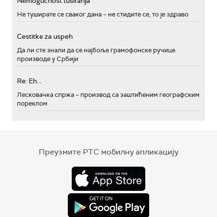
Nemogućnost tusiranja
Не туширате се сваког дана – не стидите се, то је здраво
Cestitke za uspeh
Да ли сте знали да се најбоље грамофонске ручице
производе у Србији
Re: Eh...
Лесковачка спржа – производ са заштићеним географским
пореклом
Преузмите РТС мобилну апликацију