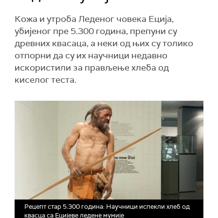
Кожа и утроба Леденог човека Еција,
убијеног пре 5.300 година, препуни су
древних квасаца, а неки од њих су толико
отпорни да су их научници недавно
искористили за прављење хлеба од
киселог теста.
Рецепт стар 5.300 година: Научници испекли хлеб од
квасца са Ецијеве ледене мумије