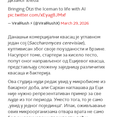
дизаног хлеба.
Bringing Ötzi the Iceman to life with AI
pic.twitter.com/xEyag8JMxf
— ViralRush ⚡ (@ViralRushX)
March 29, 2026
Данашњи комерцијални квасац је углавном
један сој (
Saccharomyces cerevisiae
),
култивисан због своје поузданости и брзине.
Насупрот томе, стартери за кисело тесто,
попут оног направљеног од Ецијевог квасца,
представљају сложену заједницу различитих
квасаца и бактерија.
Ова студија нуди редак увид у микробиоме из
бакарног доба, али Сархан наглашава да Еци
није нужно репрезентативан пример за све
људе из тог периода. Уместо тога, то је само
„увид у једног појединца". Ипак, оживљавање
ових микроорганизама отвара врата не само