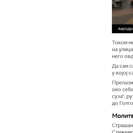
Аеродро
Током мо
на улица
него ов
Да сам с
у којој 
Прелазим
око себ
суза", р
до Голго
Молитв
Страшан 
Стижемо 