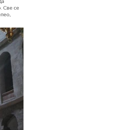
да
. Све се
епео,