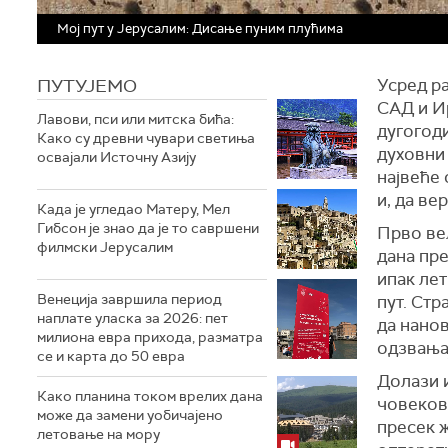
Мој пут у Јерусалим: Дисање пуним плућима
ПУТУЈЕМО
Усред ра
САД и Ир
Лавови, пси или митска бића:
дугогоди
Како су древни чувари светиња
духовни 
освајали Источну Азију
највеће 
и, да ве
Када је угледао Матеру, Мел
Гибсон је знао да је то савршени
Прво ве
филмски Јерусалим
дана пр
ипак лет
Венеција завршила период
пут. Стр
наплате уласка за 2026: пет
да нано
милиона евра прихода, разматра
одзвањај
се и карта до 50 евра
Долази и
Како планина током врелих дана
човеков 
може да замени уобичајено
пресек ж
летовање на мору