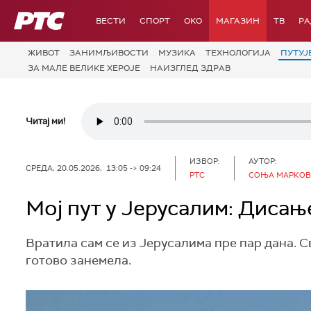
РТС
ВЕСТИ
СПОРТ
OKO
МАГАЗИН
ТВ
Р
ЖИВОТ
ЗАНИМЉИВОСТИ
МУЗИКА
ТЕХНОЛОГИЈA
ПУТУЈ
ЗА МАЛЕ ВЕЛИКЕ ХЕРОЈЕ
НАИЗГЛЕД ЗДРАВ
Читај ми!
ИЗВОР:
АУТОР:
СРЕДА, 20.05.2026, 13:05 -> 09:24
РТС
СОЊА МАРКО
Мој пут у Јерусалим: Диса
Вратила сам се из Јерусалима пре пар дана. С
готово занемела.