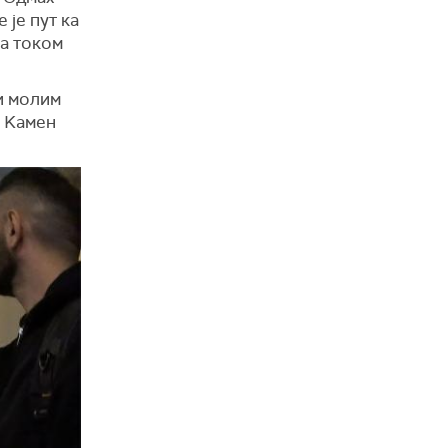
је пут ка
та током
и молим
з Kамен