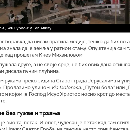
м „Бен Гурион" у Тел Авиву
г боравка, да нисам пратила медије, тешко да бих по
ма знала да је земља у ратном стању. Опуштенија сам 
де кад прошетам Kнез Михаиловом.
лушала друге, а не своје срце, не бих ових дана отишл
сам дисала пуним плућима.
 рукама преко зидина Старог града Јерусалима и упи
е. Пролазимо улицом
Via Dolorosa
, „Путем бола’’ или 
утом којом је Господ Исус Христос носио крст до места
те.
е без гужве и трзања
је био тај петак. И опет, чудесан је петак кад сам стигл
у Цркву Светог Гроба, најсветије место хришћанства