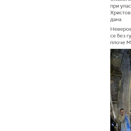
при улас
Христов
дана.
Неверова
се без г
плоче М