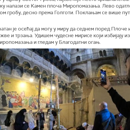
ку налази се Kамен плоча Миропомазања. Лево одатле 
ом гробу, десно према Голготи. Поклањам се више пу
тан је осећај да могу у миру да седнем поред Плоче 
ужве и трзања. Удишем чудесне мирисе који избијају и
иропомазања и гледам у Благодатни огањ.