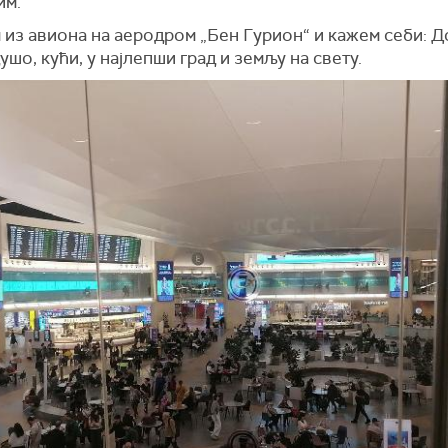
им.
 из авиона на аеродром „Бен Гурион“ и кажем себи: 
ушо, кући, у најлепши град и земљу на свету.