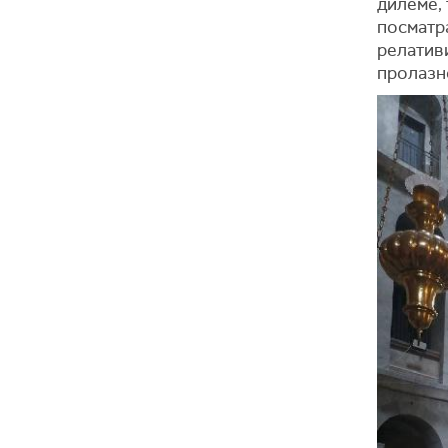
дилеме, 
посматра
релативи
пролазн