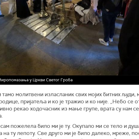
Миропомазања у Цркви Светог Гроба
 тамо молитвени изласланик свих мојих битних људи, 
одице, пријатеља и ко је тражио и ко није. „Небо се о
дивно рекао ходочасник из мање групе, врата су нам се
а.
сам пожелела било ми је ту. Окупало ми се тело и душа
 на ту лепоту. Све друго ми је било далеко, мреже, по