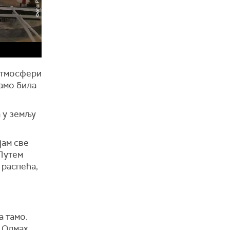
 атмосфери
тамо била
а у земљу
јам све
„Путем
 распећа,
а тамо.
. Одмах