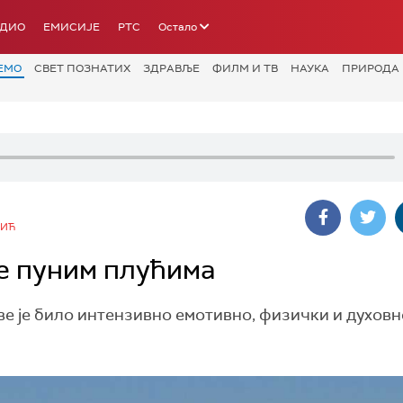
АДИО
ЕМИСИЈЕ
РТС
Остало
ЕМО
СВЕТ ПОЗНАТИХ
ЗДРАВЉЕ
ФИЛМ И ТВ
НАУКА
ПРИРОДА
ВИЋ
ње пуним плућима
ве је било интензивно емотивно, физички и духовн