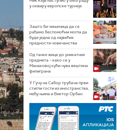
Ник Кејв наступио у Београду
у оквиру европске турнеје
Зашто би чињеница да се
рађамо беспомоћни могла да
буде једна од највећих
предности човечанства
Од танке жице до уникатних
предмета – како се у
Манаковој кући чува вештина
филиграна
У Гучу на Сабор трубача први
стигли гости из иностранства,
међу њима и Виктор Орбан