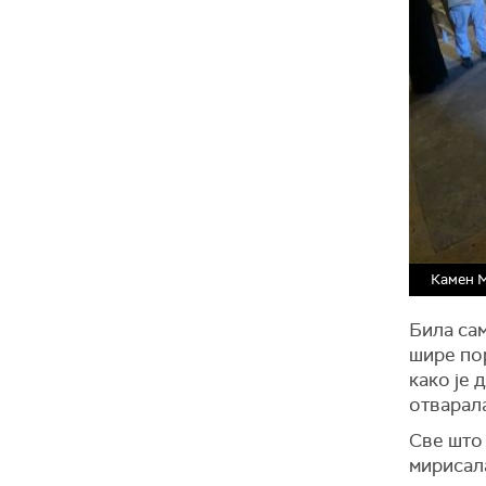
Камен 
Била сам
шире пор
како је 
отварал
Све што 
мирисала