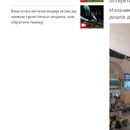
оптерет
Излазим
Вештачка интелигенција може да
дошла, д
замени туристичког водича, али
обратите пажњу