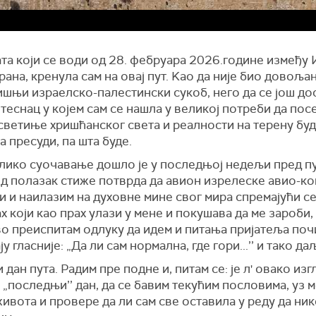
та који се води од 28. фебруара 2026.године између 
ана, кренула сам на овај пут. Kао да није био довоља
шњи израелско-палестински сукоб, него да се још до
теснац у којем сам се нашла у великој потреби да пос
светиње хришћанског света и реалности на терену буд
ра пресуди, па шта буде.
лико суочавање дошло је у последњој недељи пред пу
ед полазак стиже потврда да авион изрелеске авио-ко
и и наилазим на духовне мине свог мира спремајући се
ах који као прах улази у мене и покушава да ме зароби,
во преиспитам одлуку да идем и питања пријатеља поч
у гласније: „Да ли сам нормална, где гори...’’ и тако да
 дан пута. Радим пре подне и, питам се: је л' овако изг
„последњи’’ дан, да се бавим текућим пословима, уз 
ивота и провере да ли сам све оставила у реду да ник