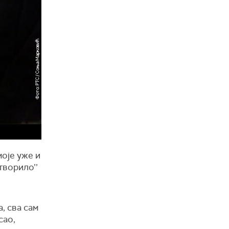
моје уже и
творило’’
, сва сам
сао,