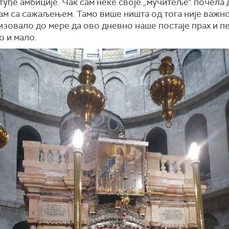
туђе амбиције. Чак сам неке своје „мучитеље“ почела 
м са сажаљењем. Тамо више ништа од тога није важно
зовало до мере да ово дневно наше постаје прах и п
о и мало.