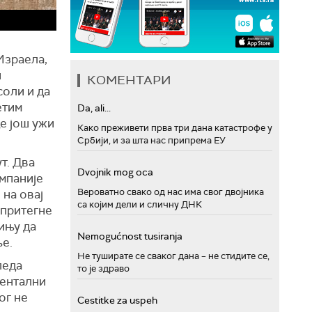
Израела,
н
КОМЕНТАРИ
соли и да
етим
Da, ali...
е још ужи
Како преживети прва три дана катастрофе у
Србији, и за шта нас припрема ЕУ
т. Два
Dvojnik mog oca
мпаније
Вероватно свако од нас има свог двојника
 на овај
са којим дели и сличну ДНК
 притегне
ињу да
Nemogućnost tusiranja
ље.
Не туширате се сваког дана – не стидите се,
леда
то је здраво
ментални
ог не
Cestitke za uspeh