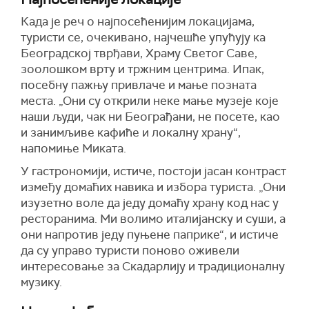
Када је реч о најпосећенијим локацијама,
туристи се, очекивано, најчешће упућују ка
Београдској тврђави, Храму Светог Саве,
зоолошком врту и тржним центрима. Ипак,
посебну пажњу привлаче и мање позната
места. „Они су открили неке мање музеје које
наши људи, чак ни Београђани, не посете, као
и занимљиве кафиће и локалну храну“,
напомиње Миката.
У гастрономији, истиче, постоји јасан контраст
између домаћих навика и избора туриста. „Они
изузетно воле да једу домаћу храну код нас у
ресторанима. Ми волимо италијанску и суши, а
они напротив једу пуњене паприке“, и истиче
да су управо туристи поново оживели
интересовање за Скадарлију и традиционалну
музику.