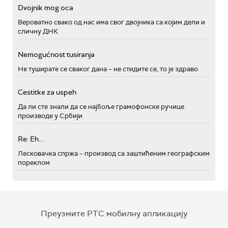
Dvojnik mog oca
Вероватно свако од нас има свог двојника са којим дели и
сличну ДНК
Nemogućnost tusiranja
Не туширате се сваког дана – не стидите се, то је здраво
Cestitke za uspeh
Да ли сте знали да се најбоље грамофонске ручице
производе у Србији
Re: Eh...
Лесковачка спржа – производ са заштићеним географским
пореклом
Преузмите РТС мобилну апликацију