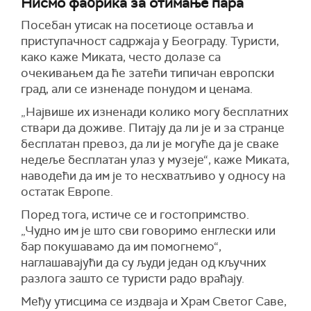
Нисмо фабрика за отимање пара
Посебан утисак на посетиоце оставља и
приступачност садржаја у Београду. Туристи,
како каже Миката, често долазе са
очекивањем да ће затећи типичан европски
град, али се изненаде понудом и ценама.
„Највише их изненади колико могу бесплатних
ствари да доживе. Питају да ли је и за странце
бесплатан превоз, да ли је могуће да је сваке
недеље бесплатан улаз у музеје“, каже Миката,
наводећи да им је то несхватљиво у односу на
остатак Европе.
Поред тога, истиче се и гостопримство.
„Чудно им је што сви говоримо енглески или
бар покушавамо да им помогнемо“,
наглашавајући да су људи један од кључних
разлога зашто се туристи радо враћају.
Међу утисцима се издваја и Храм Светог Саве,