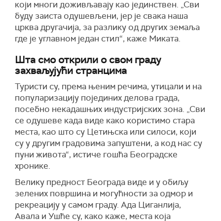
који многи доживљавају као јединствен. „Сви
буду заиста одушевљени, јер је свака наша
црква другачија, за разлику од других земаља
где је углавном један стил“, каже Миката.
Шта смо открили о свом граду
захваљујући странцима
Туристи су, према њеним речима, утицали и на
популаризацију појединих делова града,
посебно некадашњих индустријских зона. „Сви
се одушеве када виде како користимо стара
места, као што су Цетињска или силоси, који
су у другим градовима запуштени, а код нас су
пуни живота“, истиче гошћа Београдске
хронике.
Велику предност Београда виде и у обиљу
зелених површина и могућности за одмор и
рекреацију у самом граду. Ада Циганлија,
Авала и Ушће су, како каже, места која