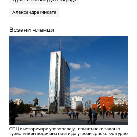
Александра Миката
Везани чланци
СПЦ и историчари упозоравају - приштински закон о
туристичким водичима прети да угрози српско културно