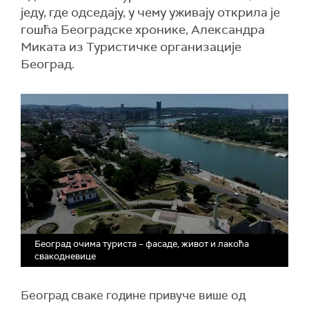
једу, где одседају, у чему уживају открила је
гошћа Београдске хронике, Александра
Миката из Туристичке организације
Београд.
Београд очима туриста – фасаде, живот и лакоћа
свакодневице
Београд сваке године привуче више од