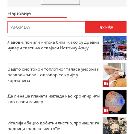
Најновије
Лавови, пси или митска бића: Како су древни
чувари светиња освајали Источну Азију
Зашто смо током топлотног таласа уморни и
раздражљиви – одговор се крије у
хормонима
Да ли наша планета изгледа као кромпир или
као плави кликер
Италијан бацио добитни листић, пронашли га
радници градске чистоће