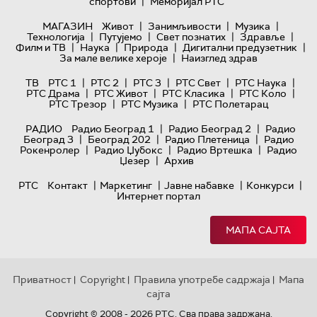
|
спортови
Меморијал РТС
|
|
|
МАГАЗИН
Живот
Занимљивости
Музика
|
|
|
|
Технологијa
Путујемо
Свет познатих
Здравље
|
|
|
|
Филм и ТВ
Наука
Природа
Дигитални предузетник
|
За мале велике хероје
Наизглед здрав
|
|
|
|
|
ТВ
РТС 1
РТС 2
РТС 3
РТС Свет
РТС Наука
|
|
|
|
РТС Драма
РТС Живот
РТС Класика
РТС Коло
|
|
РТС Трезор
РТС Музика
РТС Полетарац
|
|
РАДИО
Радио Београд 1
Радио Београд 2
Радио
|
|
|
Београд 3
Београд 202
Радио Плетеница
Радио
|
|
|
Рокенролер
Радио Џубокс
Радио Вртешка
Радио
|
Џезер
Архив
|
|
|
|
РТС
Контакт
Маркетинг
Јавне набавке
Конкурси
Интернет портал
МАПА САЈТА
Приватност
Copyright
Правила употребе садржаја
Мапа
|
|
|
сајта
Copyright © 2008 - 2026 РТС. Сва права задржана.