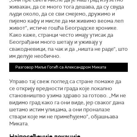
живахан, да се много тога дешава, да су свуда
људи около, да се сви смејемо, дружимо и
пијемо кафу и мисле да ми живимо веома леп
живот“, истиче гошћа Београдске хронике.
Како каже, странци често имају утисак да
Београђани много шетају и уживају у
свакодневици, па чак и да „ништа не раде“, што
им делује необично.
Разговор Миље Гогић са Александром Миката
Управо тај свеж поглед са стране помаже да
се открију вредности града које локално
становништво узима здраво за готово. „Ми не
видимо град како га они виде, јер сваког дана
шетамо истим улицама, а они проналазе
ствари које ми не примећујемо“, објашњава
Миката.
Најпосећеније локације