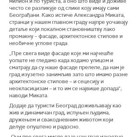
милион и по туриста, а оно што виде и доживе
често се разликује од слике коју имају сами
Београђани. Како истиче Александра Миката,
странци у нашем главном граду најпре уочавају
детаље који локалном становништву лако
промакну – фасаде, архитектонске стилове и
необичне углове града.
„Пре свега виде фасаде које ми најчешће
уопште не гледамо када ходамо улицом и
сматрају да су наше фасаде прелепе, да нам је
град изузетно занимљив зато што имамо разне
архитектонске стилове – и сецесију и
неокласицизам – и то им се највише допада“,
наводи Миката.
Додаје да туристи Београд доживљавају као
жив и динамичан град, испуњен људима,
дружењем и свакодневним животом који
делује опуштено и радосно.
„Они пре свега мисле да је наш град изузетно