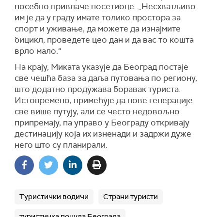
посебно привлаче посетиоце. „Несхватљиво
им је да у граду имате толико простора за
спорт и уживање, да можете да изнајмите
бицикл, проведете цео дан и да вас то кошта
врло мало.“
На крају, Миката указује да Београд постаје
све чешћа база за даља путовања по региону,
што додатно продужава боравак туриста.
Истовремено, примећује да нове генерације
све више путују, али се често недовољно
припремају, па управо у Београду откривају
дестинацију која их изненади и задржи дуже
него што су планирали.
Туристички водичи
Страни туристи
туристичка понуда Београда