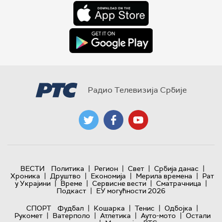
Радио Телевизија Србије
|
|
|
|
ВЕСТИ
Политика
Регион
Свет
Србија данас
|
|
|
|
Хроника
Друштво
Економија
Мерила времена
Рат
|
|
|
|
у Украјини
Време
Сервисне вести
Сматрачница
|
Подкаст
ЕУ могућности 2026
|
|
|
|
СПОРТ
Фудбал
Кошарка
Тенис
Одбојка
|
|
|
|
Рукомет
Ватерполо
Атлетика
Ауто-мото
Остали