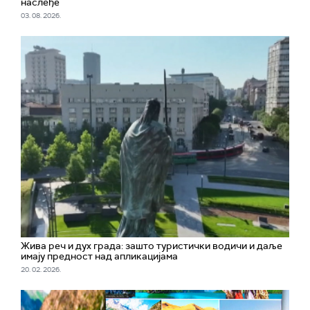
наслеђе
03. 08. 2026.
Жива реч и дух града: зашто туристички водичи и даље
имају предност над апликацијама
20. 02. 2026.